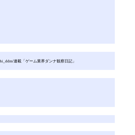
hi_ddm/連載「ゲーム業界ダンナ観察日記」
。