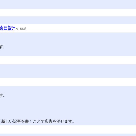
絵日記*
す。
す。
。新しい記事を書くことで広告を消せます。