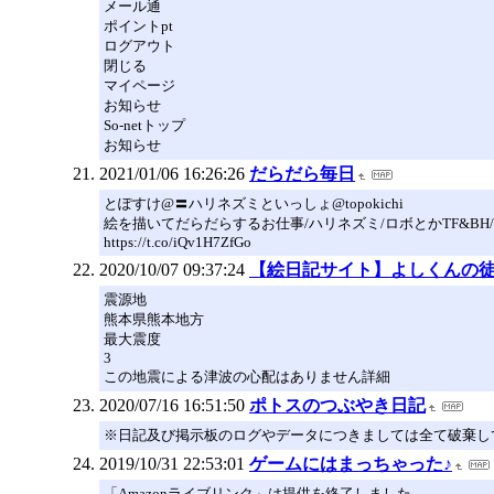
メール通
ポイントpt
ログアウト
閉じる
マイページ
お知らせ
So-netトップ
お知らせ
2021/01/06 16:26:26
だらだら毎日
とぽすけ@〓ハリネズミといっしょ@topokichi
絵を描いてだらだらするお仕事/ハリネズミ/ロボとかTF&BH/
https://t.co/iQv1H7ZfGo
2020/10/07 09:37:24
【絵日記サイト】よしくんの
震源地
熊本県熊本地方
最大震度
3
この地震による津波の心配はありません詳細
2020/07/16 16:51:50
ポトスのつぶやき日記
※日記及び掲示板のログやデータにつきましては全て破棄し
2019/10/31 22:53:01
ゲームにはまっちゃった♪
「Amazonライブリンク」は提供を終了しました。