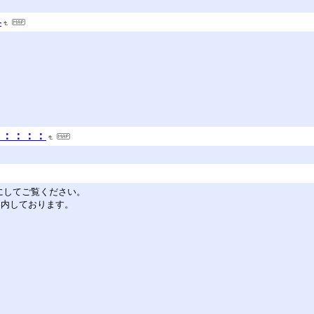
-
：：：：：
を有効にしてご覧ください。
ご案内しております。