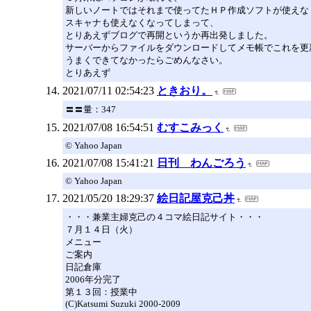
新しいノートではそれまで使ってたＨＰ作成ソフトが使えな
スキャナも使えなくなってしまって、
とりあえずブログで再開というか再出発しました。
サーバーからファイルをダウンロードしてメモ帳でこれを更
うまくできてなかったらごめんなさい。
とりあえず
2021/07/11 02:54:23
ときおり。
〓〓量：347
2021/07/08 16:54:51
むすこみっく
© Yahoo Japan
2021/07/08 15:41:21
日刊 わんごろう
© Yahoo Japan
2021/05/20 18:29:37
絵日記屋克己丼
・・・兼業主婦克己の４コマ絵日記サイト・・・
７月１４日（火）
メニュー
ご案内
日記倉庫
2006年分完了
第１３回：授業中
(C)Katsumi Suzuki 2000-2009