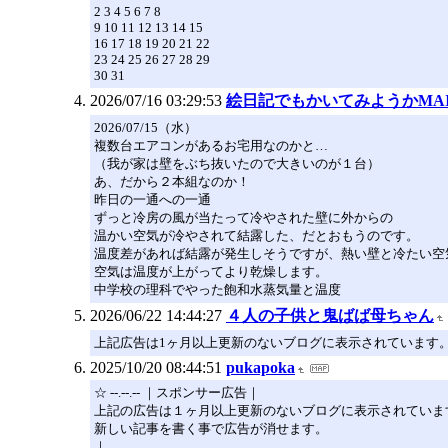
2 3 4 5 6 7 8
9 10 11 12 13 14 15
16 17 18 19 20 21 22
23 24 25 26 27 28 29
30 31
2026/07/16 03:29:53
絵日記でもかいてみようかMAI
2026/07/15（水）
複数台エアコンがあるお宅用なのかと…
（我が家は壁をぶち抜いたので大きいのが１台）
あ、だから２本組なのか！
昨日の一通への一通
ずっと冷房の風が当たって冷やされた壁に外からの
温かい空気が冷やされて結露した、だとおもうのです。
温度差があれば結露が発生しそうですが、熱い壁と冷たい空
空気は温度が上がってより乾燥します。
中学校の理科でやった飽和水蒸気量と温度
2026/06/22 14:44:27
４人の子供と鬼ばば母ちゃん
上記広告は1ヶ月以上更新のないブログに表示されています
2025/10/20 08:44:51
pukapoka
☆ --.--.-- ｜スポンサー広告｜
上記の広告は１ヶ月以上更新のないブログに表示されていま
新しい記事を書く事で広告が消せます。
｜