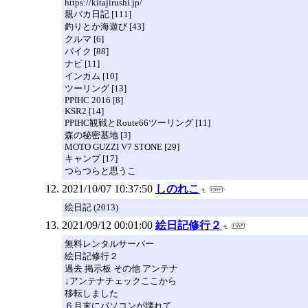
https://kitajirushi.jp/
親バカ日記 [111]
釣りとか海遊び [43]
クルマ [6]
バイク [88]
ナビ [11]
インカム [10]
ツーリング [13]
PPIHC 2016 [8]
KSR2 [14]
PPIHC観戦とRoute66ツーリング [11]
森の秘密基地 [3]
MOTO GUZZI V7 STONE [29]
キャンプ [17]
つらつらと思うこ
2021/10/07 10:37:50
しのれこ
絵日記 (2013)
2021/09/12 00:01:00
絵日記修行２
無料レンタルサーバー
絵日記修行２
過去 掲示板 その他 アンテナ
↓アンテナチェックここから
移転しました
６月末にパソコンが壊れて、