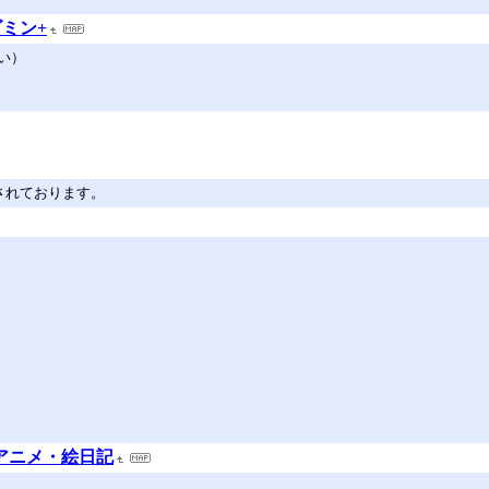
ミン+
い）
されております。
Hアニメ・絵日記