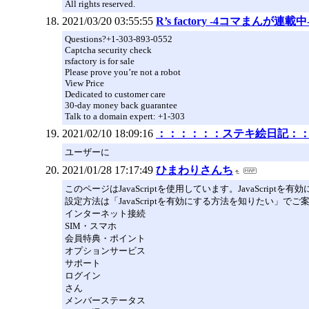
All rights reserved.
2021/03/20 03:55:55
R’s factory -4コマまんが連載中
Questions?+1-303-893-0552
Captcha security check
rsfactory is for sale
Please prove you’re not a robot
View Price
Dedicated to customer care
30-day money back guarantee
Talk to a domain expert: +1-303
2021/02/10 18:09:16
：：：：：：ステキ絵日記：
ユーザーに
2021/01/28 17:17:49
ひまわりさんち
このページはJavaScriptを使用しています。JavaScript
設定方法は「JavaScriptを有効にする方法を知りたい」で
インターネット接続
SIM・スマホ
会員特典・ポイント
オプションサービス
サポート
ログイン
さん
メンバーステータス