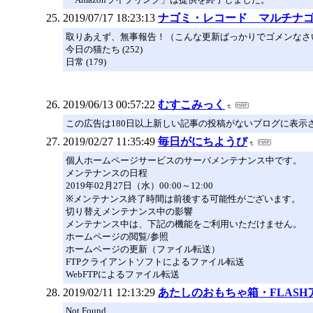
2019/07/17 18:23:13
ナゴミ・レコード マルチナゴ
取りあえず、無事報告！（こんな更新ばっかりでゴメンなさ
今日の猫たち (252)
日常 (179)
2019/06/13 00:57:22
むすこみっく
この広告は180日以上新しい記事の投稿がないブログに表示
2019/02/27 11:35:49
毎日がにちようび
個人ホームページサービスのサーバメンテナンス中です。
メンテナンスの日程
2019年02月27日（水）00:00～12:00
※メンテナンス終了時間は前後する可能性がございます。
切り替えメンテナンス中の影響
メンテナンス中は、下記の機能をご利用いただけません。
ホームページの閲覧/参照
ホームページの更新（ファイル転送）
FTPクライアントソフトによるファイル転送
WebFTPによるファイル転送
2019/02/11 12:13:29
あたしのおもちゃ箱・FLAS
Not Found