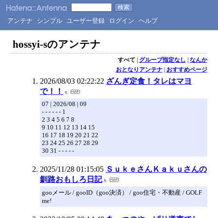
アンテナ
シンプル
ユーザー登録
ログイン
ヘルプ
hossyi-sのアンテナ
すべて
|
グループ指定なし
|
なんか
おとなりアンテナ
|
おすすめページ
2026/08/03 02:22:22
ざんぎ定食！タレはマヨ
で！！
07 | 2026/08 | 09
- - - - - - 1
2 3 4 5 6 7 8
9 10 11 12 13 14 15
16 17 18 19 20 21 22
23 24 25 26 27 28 29
30 31 - - - - -
2025/11/28 01:15:05
ＳｕｋｅさんＫａｋｕさんの
釧路おもしろ日記
gooメール / gooID（goo決済） / goo住宅・不動産 / GOLF
me!