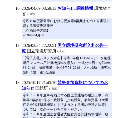
2026/04/09 03:59:13
お知らせ..調達情報
環境省本
省
令和８年度福島県における脱炭素×復興まちづくり実現に
資する調査委託業務
【企画競争方式】
2026年04月08日
2026/03/24 22:22:51
国立環境研究所入札公告一
覧
国立環境研究所
【電子入札システム対応】令和8年度 GOSAT-2データ処理
運用システム用計算機(第9次導入) 一式公告日：令和8年
3月24日 掲載期限：令和8年5月26日 入札場所：研究本
館Ⅱ 1階 第1会議室
2025/10/17 21:45:10
競争参加資格についてのお
知らせ
国総研
令和７・８年度を有効とする国土交通省の建設工事、測
量等の契約に係る一般競争（指名競争）参加資格（大臣
官房会計課所掌機関）を得ようとする者の申請方法等に
ついては、次のページをご覧ください。
令和７・８年度国土交通省大臣官房会計課所掌機関一般