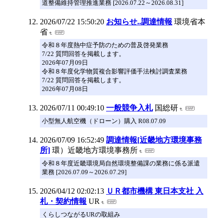
道整備維持管理推進業務 [2026.07.22～2026.08.31]
2026/07/22 15:50:20
お知らせ..調達情報
環境省本
省
令和８年度熱中症予防のための普及啓発業務
7/22 質問回答を掲載します。
2026年07月09日
令和８年度化学物質複合影響評価手法検討調査業務
7/22 質問回答を掲載します。
2026年07月08日
2026/07/11 00:49:10
一般競争入札
国総研
小型無人航空機（ドローン）購入 R08.07.09
2026/07/09 16:52:49
調達情報[近畿地方環境事務
所]
環）近畿地方環境事務所
令和８年度近畿環境局自然環境整備課の業務に係る派遣
業務 [2026.07.09～2026.07.29]
2026/04/12 02:02:13
ＵＲ都市機構 東日本支社 入
札・契約情報
UR
くらしつながるURの取組み