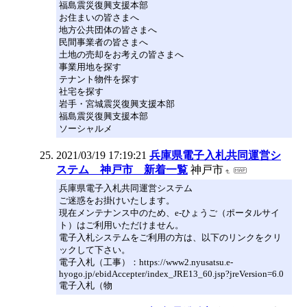
福島震災復興支援本部
お住まいの皆さまへ
地方公共団体の皆さまへ
民間事業者の皆さまへ
土地の売却をお考えの皆さまへ
事業用地を探す
テナント物件を探す
社宅を探す
岩手・宮城震災復興支援本部
福島震災復興支援本部
ソーシャルメ
2021/03/19 17:19:21
兵庫県電子入札共同運営シ
ステム 神戸市 新着一覧
神戸市
兵庫県電子入札共同運営システム
ご迷惑をお掛けいたします。
現在メンテナンス中のため、e-ひょうご（ポータルサイ
ト）はご利用いただけません。
電子入札システムをご利用の方は、以下のリンクをクリ
ックして下さい。
電子入札（工事）：https://www2.nyusatsu.e-
hyogo.jp/ebidAccepter/index_JRE13_60.jsp?jreVersion=6.0
電子入札（物