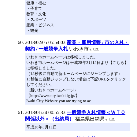
健康・福祉
・子育て
教育・文化
・スポーツ
産業・ビジネス
・観光
2018/02/05 05:54:03
産業・雇用情報 / 市の入札・
契約 / 一般競争入札
いわき市
いわき市ホームページは移転しました。
いわき市ホームページは平成28年2月15日より【こちら】
に移転しました。
（15秒後に自動で新ホームページにジャンプします）
15秒後に自動ジャンプしない場合は下記URLをクリック
してください。
（新いわき市ホームページ）
【http://www.city.iwaki.lg.jp/】
Iwaki City Website you are trying to ac
2018/01/24 00:55:33
一般競争入札情報＜ＷＴＯ
関係以外＞（出納局）
福島県出納局
平成26年3月11日