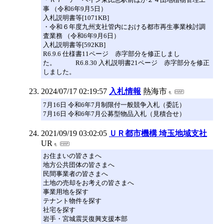
事 （令和6年9月5日）
入札説明書等[1071KB]
・令和６年度九州支社管内における都市再生事業検討調
査業務 （令和6年9月6日）
入札説明書等[592KB]
R6.9.6 仕様書11ページ 赤字部分を修正しまし
た。 R6.8.30 入札説明書21ページ 赤字部分を修正
しました。
2024/07/17 02:19:57
入札情報
熱海市
7月16日 令和6年7月制限付一般競争入札（委託）
7月16日 令和6年7月公募型物品入札（見積合せ）
2021/09/19 03:02:05
ＵＲ都市機構 埼玉地域支社
UR
お住まいの皆さまへ
地方公共団体の皆さまへ
民間事業者の皆さまへ
土地の売却をお考えの皆さまへ
事業用地を探す
テナント物件を探す
社宅を探す
岩手・宮城震災復興支援本部