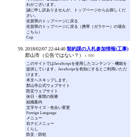
れがございます。
誠に申し訳ありませんが、トップページからお探しくだ
さい。
佐賀県のトップページに戻る
佐賀県のトップページに戻る（携帯（ガラケー）の場合
こちら）
Cop
2018/02/07 22:44:40
契約課の入札参加情報(工事)
郡山市（公告ではない？）
このサイトではJavaScriptを使用したコンテンツ・機能を
提供しています。JavaScriptを有効にするとご利用いただ
けます。
本文へスキップします。
郡山市公式ウェブサイト
防災ウェブサイト
休日・夜間の医療
組織案内
文字サイズ・色合い変更
Foreign Language
メニュー
右ナビメニュー
くらし
防災・防犯