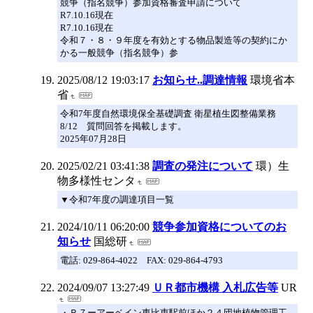
競争（指名競争）参加資格審査申請について
R7.10.16現在
R7.10.16現在
令和７・８・９年度を有効とする物品製造等の契約にか
かる一般競争（指名競争）参
2025/08/12 19:03:17
お知らせ..調達情報
環境省本
省
令和7年度自然環境保全基礎調査 衛星植生図整備業務
8/12 質問回答を掲載します。
2025年07月28日
2025/02/21 03:41:38
調査の発注について
環）生
物多様性センタ
▼令和7年度の調達項目一覧
2024/10/11 06:20:00
競争参加資格についてのお
知らせ
国総研
電話: 029-864-4022 FAX: 029-864-4793
2024/09/07 13:27:49
ＵＲ都市機構 入札広告等
UR
・Ｒ７ーアーベイン東比恵駅前ほか２４団地植物管理工