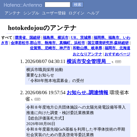
アンテナ
シンプル
ユーザー登録
ログイン
ヘルプ
hotokedojouのアンテナ
すべて
|
環境省、国総研
|
福島県、横浜市
|
UR、茨城県
|
福岡県、福島市、いわ
き市
|
会津若松市,郡山市、熱海市、真鶴町、浜松市
|
国立環境研究所,森林総研
|
佐賀県、尼崎市、神戸市
|
和歌山県、岐阜県
|
福岡市、北海道
おとなりアンテナ
|
おすすめページ
2026/08/07 04:30:11
横浜市安全管理局
横浜市職員採用 始動
重要なお知らせ
「令和8年熊本地震募金」の受付
2026/08/06 19:57:54
お知らせ..調達情報
環境省本
省
令和８年度地方公共団体施設への太陽光発電設備等導入
推進に向けた調査・検討委託業務業務
【総合評価落札方式】
2026年08月06日
令和８年度最先端GaN基板を利用した半導体技術の早期
社会実装のための普及啓発等委託業務