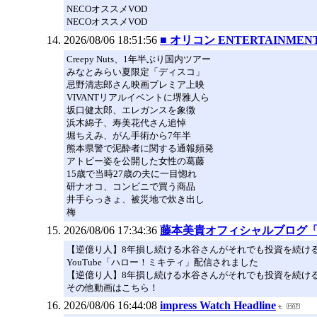
NECOオススメVOD
NECOオススメVOD
2026/08/06 18:51:56
■ オリコン ENTERTAINMENT 
Creepy Nuts、1年半ぶり国内ツアー
みなとみらい夏限定「ディスコ」
忌野清志郎さん映画プレミア上映
VIVANTリアルイベントに堺雅人ら
坂口健太郎、エレガンスを象徴
浜木綿子、寿美花代さん追悼
堀ちえみ、がん手術から7年半
熊本県警で泥酔者に関する通報頻発
アトピー姿を公開した女性の葛藤
15歳で当時27歳の夫に一目惚れ
研ナオコ、コンビニで買う商品
井手らっきょ、被災地で炊き出し
梅
2026/08/06 17:34:36
藤本美貴オフィシャルブログ「Miki Fuji
【逆億り人】8年損し続ける水谷さんがそれでも投資を続ける
YouTube「ハロー！ミキティ」配信されました
【逆億り人】8年損し続ける水谷さんがそれでも投資を続ける
その他動画はこちら！
2026/08/06 16:44:08
impress Watch Headline