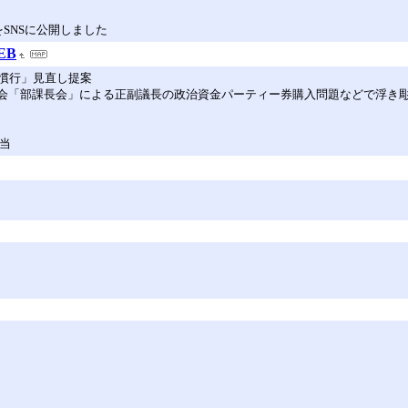
をSNSに公開しました
EB
慣行」見直し提案
睦会「部課長会」による正副議長の政治資金パーティー券購入問題などで浮き
当