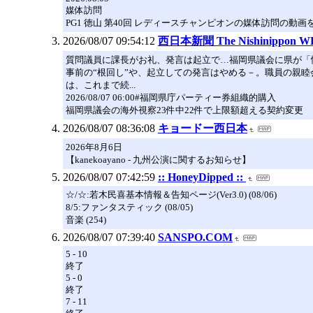
媒体訪問
PG1 徳山 第40回 レディースチャンピオンの媒体訪問の動画
2026/08/07 09:54:12
西日本新聞 The Nishinippon W
質問議員に課長がお礼、発言は起立で…福岡県議会に県が「
事前の“根回し”や、起立しての発言はやめる－。職員の親
は、これまで続...
2026/08/07 06:00#福岡県庁パーティー券組織的購入
福岡県議会の海外視察23件中22件で上限額超える契約変更 
2026/08/07 08:36:08
キョードー西日本
2026年8月6日
【kanekoayano - 九州公演に関するお知らせ】
2026/08/07 07:42:59
:: HoneyDipped ::
☆/☆:若木民喜基本情報＆告知ページ(Ver3.0) (08/06)
8/5:ファンタスティック (08/05)
音楽 (254)
2026/08/07 07:39:40
SANSPO.COM
5 - 10
終了
5 - 0
終了
7 - 11