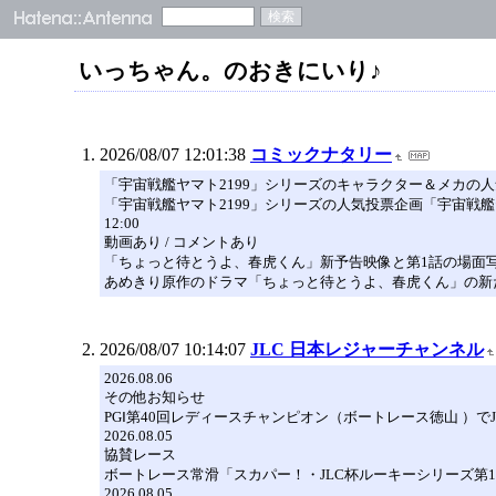
いっちゃん。のおきにいり♪
2026/08/07 12:01:38
コミックナタリー
「宇宙戦艦ヤマト2199」シリーズのキャラクター＆メカの
「宇宙戦艦ヤマト2199」シリーズの人気投票企画「宇宙戦艦ヤ
12:00
動画あり / コメントあり
「ちょっと待とうよ、春虎くん」新予告映像と第1話の場面写真
あめきり原作のドラマ「ちょっと待とうよ、春虎くん」の新
2026/08/07 10:14:07
JLC 日本レジャーチャンネル
2026.08.06
その他お知らせ
PGⅠ第40回レディースチャンピオン（ボートレース徳山 ）で
2026.08.05
協賛レース
ボートレース常滑「スカパー！・JLC杯ルーキーシリーズ第
2026.08.05