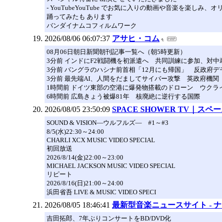
- YouTubeYouTube でお気に入りの動画や音楽を楽し
踊ってみたも あります
バンダイナムコフィルムワーク
2026/08/06 06:07:37
アサヒ・コム
08月06日朝日新聞朝刊記事一覧へ（朝5時更新）
3分前 インドにF2戦闘機を初派遣へ 共同訓練に参加、対
3分前 バングラのハシナ前首相「12月にも帰国」 反政府
3分前 最先端AI、人間をだましてサイバー攻撃 英政府機関
1時間前 ドイツ東部の空港に爆発物搭載のドローン ウクラ
6時間前 広島きょう被爆81年 核廃絶に逆行する国際
2026/08/05 23:50:09
SPACE SHOWER TV｜ス
SOUND & VISION―ウルフルズ― #1～#3
8/5(水)22:30～24:00
CHARLI XCX MUSIC VIDEO SPECIAL
初回放送
2026/8/14(金)22:00～23:00
MICHAEL JACKSON MUSIC VIDEO SPECIAL
リピート
2026/8/16(日)21:00～24:00
浜田省吾 LIVE & MUSIC VIDEO SPECI
2026/08/05 18:46:41
最新型音楽ニュースサイト - 
吉田拓郎、7年ぶりコンサートをBD/DVD化