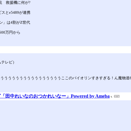
難航 救援機に何が?
とe5489が連携
ラン」は4割がZ世代
00万円から
ムテレビ）
うううううううううううううううううここのバイオリンすきすぎる！ん魔物達888
中れいなのおつかれいなー」Powered by Ameba