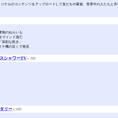
み、オリジナルのコンテンツをアップロードして友だちや家族、世界中の人たちと共有し
中牽制のねらいも
デモでインド逃亡
「深刻な欺き」
イナ機の近くで発見
ペースシャワーTV
ナタリー