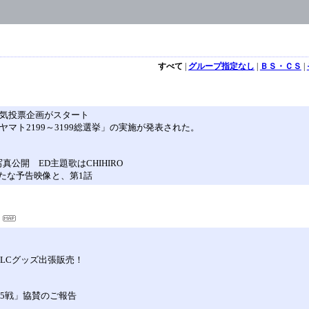
すべて
|
グループ指定なし
|
ＢＳ・ＣＳ
|
人気投票企画がスタート
マト2199～3199総選挙」の実施が発表された。
公開 ED主題歌はCHIHIRO
たな予告映像と、第1話
JLCグッズ出張販売！
15戦」協賛のご報告