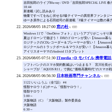
吉田拓郎のライブBlu-ray / DVD「吉田拓郎SPECIAL LI
18:44
新連載 / 試し読みあり
物量ですべてをねじ伏せるF級テイマーの異世界ファンタジ
ゆーき原作による石田総司の新連載「F級テイマーは数の暴
2026/08/05 18:27:00
窓の杜
Windows 11で「OneDrive フォト」というアプリがこっ
夏はドローンで遊ぼう！ DJIのドローンが安い【Amazon暮ら
ロジテックのCDレコーダー＆プレーヤーが安い！【Amazon暮
ロジクールのトラックボール＆マウスが安い！【Amazon暮ら
アイリスオーヤマのAndroid 15タブレット
2026/08/05 07:51:30
ITmedia +D モバイル 携
ソフトバンクのスマホ契約数減はいつ止まる？ 宮川社長が
シャープが「AQUOS R11」で挑む“価格高騰時代”のス
2026/08/05 06:56:30
日本映画専門チャンネル
1122 いいふうふ（全7話） #4
怪獣ヤロウ！(C)チーム「怪獣ヤロウ！」
怪獣ヤロウ！
5:00～
大阪物語（C）「大阪物語」製作委員会
大阪物語
6:30～