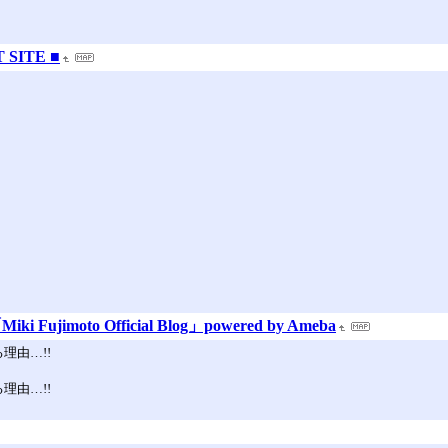
SITE ■
moto Official Blog」powered by Ameba
理由…!!
理由…!!