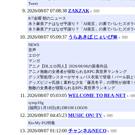
Tweet
2026/08/07 07:08:38
ZAKZAK
8/7金曜 朝のニュース
水卜麻美アナはなぜ平謝り？「AI発言」の裏でバレたズボラ
水卜麻美アナはなぜ平謝り？「AI発言」の裏でバレたズボラ
2026/08/07 05:09:37
うらあきば.じぇいぴ〓
NEWS
音声
エロゲ
マンガ
アニメ【DLエロ同人】2026/08/06の新着作品
アニメ無敵の女勇者が寝取られるRPG 異世界ランキング
グッズ聖処理シスターがサキュバス衣装で登場！パール肌と
グッズピジャ氏描く素朴な少女「藤見冬子」の理性が崩壊！
無敵の女勇者が寝取られるRPG 異世界ランキング
2026/08/07 05:03:05
WELCOME TO BEA-NET
syrup16g
[福岡]11月18日(水) DRUM LOGOS
2026/08/07 04:45:23
MUSIC ON! TV
Kis-My-Ft2特集
2026/08/07 01:12:00
チャンネルNECO