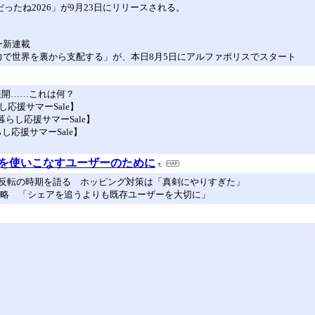
VE 春だったね2026」が9月23日にリリースされる。
ー新連載
力で世界を裏から支配する」が、本日8月5日にアルファポリスでスタート
そり展開……これは何？
し応援サマーSale】
らし応援サマーSale】
し応援サマーSale】
帯電話を使いこなすユーザーのために
反転の時期を語る ホッピング対策は「真剣にやりすぎた」
マホ戦略 「シェアを追うよりも既存ユーザーを大切に」