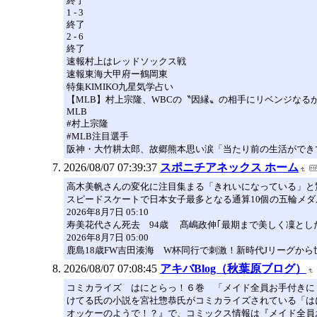
終了
1 - 3
終了
2 - 6
終了
速報村上はレッドソックス戦
速報東海大甲府ー鶴岡東
特集KIMIKO九星気学占い
【MLB】村上宗隆、WBCの〝因縁〟の相手にリベンジな
MLB
#村上宗隆
#MLB注目選手
阪神・大竹耕太郎、故郷熊本思い涙「当たり前の生活ができ
2026/08/07 07:39:37
スポニチアネックス ホーム
高木美帆さんの変化に注目集まる「きれいになっている」と
スピードスケートで日本女子最多となる通算10個の五輪メダ
2026年8月7日 05:10
寿美花代さん死去 94歳 髙嶋政伸｢最期まで美しく凜とし
2026年8月7日 05:00
鹿島18歳FW吉田湊海 W杯同行で刺激！新時代Jリーグから
2026/08/07 07:08:45
アキバBlog（秋葉原ブログ）
コミカライズ はにとらっ！６巻 「メイド全員お手付きに
けてる氏の小説を宮社惣恭氏がコミカライズされている「は
オッケーのようで！？』で、コミックス情報は『メイド全員