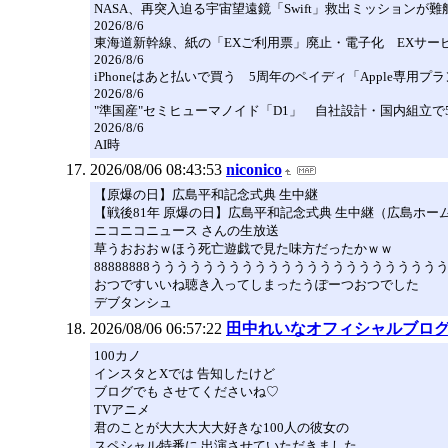
NASA、再突入迫る宇宙望遠鏡「Swift」救出ミッションが
2026/8/6
東海道新幹線、紙の「EXご利用票」廃止・電子化 EXサービス
2026/8/6
iPhoneはあと払いで買う 5周年のペイディ「Apple専用プ
2026/8/6
"準国産"セミヒューマノイド「D1」 自社設計・国内組立で5
2026/8/6
AI時
2026/08/06 08:43:53
niconico
【原爆の日】広島平和記念式典 生中継
【戦後81年 原爆の日】広島平和記念式典 生中継（広島ホー
ニコニコニュース さんの生放送
草うおおおｗほう死亡遊戯で見た味方だったかｗｗ
88888888うううううううううううううううううううううう
おつですいいね聴き入ってしまったうぽーつおつでした
デブタンシュ
2026/08/06 06:57:22
田中れいなオフィシャルブログ「田
100カノ
インスタとXでは 告知したけど
ブログでも させてくださいね♡
TVアニメ
君のことが大大大大大好きな100人の彼女の
スペシャル特番に 出演させていただきました