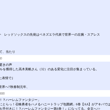
るか レッドソックスの先発はベネズエラ代表で世界一の左腕・スアレス
て、当たり
驚きの声
ルを獲得した高木美帆さん（32）のある変化に注目が集まっている。
た表情で｣
世界へ!!秋春制元年、
！？ハーレムファンタジー」
にとらっ！召喚勇者をハメるハニートラップ包囲網」6巻【AA】がアキバで
お手付きに！？ハーレムファンタジー第6巻！』になってる。全文へ>>