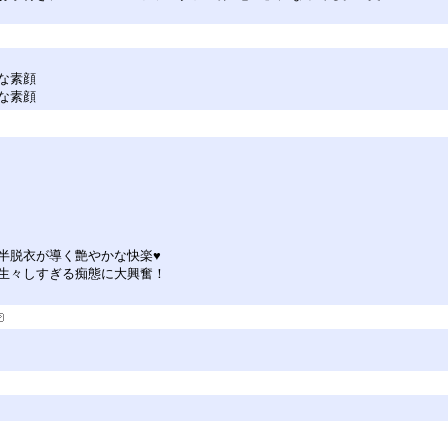
な素顔
な素顔
半脱衣が導く艶やかな快楽♥
生々しすぎる痴態に大興奮！