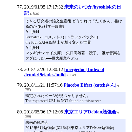
2019/01/05 17:17:32
未来のいつか/hyoshiokの日
記
できる研究者の論文生産術 どうすれば「たくさん」書け
るのか (KS科学一般書)
￥ 1,944
Permalink | コメント(1) | トラックバック(0)
the four GAFA 四騎士が創り変えた世界
￥ 1,944
マタギ(ヤマケイ文庫)、矢口高雄著、読了、-誰が音楽を
タダにした?──巨大産業をぶっ
2018/12/26 12:30:12
[mergedoc] Index of
/trunk/Pleiades/build
2018/11/21 11:57:16
Placebo Effect (catchさん)
指定されたページが見つかりません。
The requested URL is NOT found on this server.
2018/05/06 17:12:05
東京エリアDebian勉強会
未来の勉強会
2018年6月勉強会 (第164回東京エリアDebian勉強会)