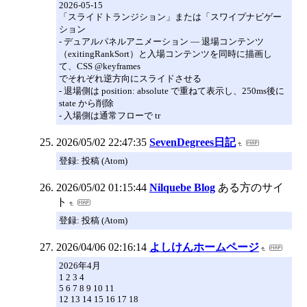
2026-05-15
「スライドトランジション」または「スワイプナビゲー
ション
- デュアルパネルアニメーション ― 退場コンテンツ
（exitingRankSort）と入場コンテンツを同時に描画し
て、CSS @keyframes
でそれぞれ逆方向にスライドさせる
- 退場側は position: absolute で重ねて表示し、250ms後に
state から削除
- 入場側は通常フローで tr
2026/05/02 22:47:35
SevenDegrees日記
登録: 投稿 (Atom)
2026/05/02 01:15:44
Nilquebe Blog
ある方のサイ
ト
登録: 投稿 (Atom)
2026/04/06 02:16:14
よしけんホームページ
2026年4月
1 2 3 4
5 6 7 8 9 10 11
12 13 14 15 16 17 18