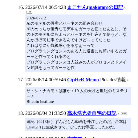
2026/07/14 06:54:28
まこたん(makotan)の日記
2026-07-12
AIのモデルの優劣とハーネスの組み合わせ
AIのめっちゃ優秀なモデルをガーッと使ったあとに、そ
の下のモデルにちょっとハーネスを仕込んで使うと、な
んかほぼ同じ事できるんですけど～ってなった
これはなにか既視感があるなぁ～って...
プログラミングセンスのある人に適当にお願いするとガ
ーッと作ってくれるのと
プログラミングセンスは人並みの人がプロセスとドメイ
ン知識をもってガーッと作
2026/06/14 00:59:46
C/pHeR Memo
Pleiades情報
サトシ・ナカモトは誰か：10 人の天才と世紀のミステリ
ー↗️
Bitcoin Institute
2026/06/04 21:33:50
高木浩光＠自宅の日記
追記（6月3日）ずんだもん動画を外注したのだ。台本は
ChatGPTに生成させて、少しだけ手直ししたのだ。