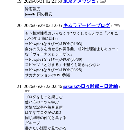
2026/05/31 02:21:50
東京アメッシュ
降雨強度
(mm/h) 雨の目安
2026/05/29 02:12:05
キムラデービーブログ
もう相対性理論いらなくネ? やくしまるえつこ「ノルニ
ル/少年よ我に帰れ」
⇒ Nowpie (なうぴー) J-POP (01/03)
自分の良さを出せる作詞作曲。相対性理論よりキュート
な「ヴィーナスとジーザス」
⇒ Nowpie (なうぴー) J-POP (05/30)
スピッツ「とげまる」手堅くも驚きは少ない
⇒ Nowpie (なうぴー) J-POP (03/25)
サカナクションのDVD到着
2026/05/26 22:02:46
sakaikの日々雑感～日常編
ブログをもっと楽しむ
使い方のコツを学ぶ
素敵な記事を毎月更新
はてなブログAWARD
同じ興味の仲間と集まる
グループ
書きたい話題が見つかる