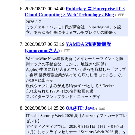
2026/08/07 00:54:40
Publickey 〓 Enterprise IT ×
Cloud Computing × Web Technology / Blog
2026-8-7
ミッチェル・ハシモト氏が新会社「Superlogical」を設
立、あらゆる仕事に使えるマルチプレクサの開発へ
2026/08/07 00:53:19
YAMDAS現更新履歴
(yomoyomoさん)
WirelessWire News連載更新（メイカームーブメントと防
衛テックの不都合な、しかし、地続きな関係）
Appleが中国に取り込まれていく過程を取材した『アップ
ル自壊 世界最強企業がみずから底なし沼にはまるまで』
が10月に出るぞ
現代ウェブによみがえるHyperCardとしてのDecker
忘れ去られた1970年代の名作映画10選
スパイダーマン：ブランド・ニュー・デイ
2026/08/06 14:25:26
QA@IT: Java
ITmedia Security Week 2026 夏【Amazonギフトカードプレ
ゼント】
アイティメディアでは、2026年8月31日（月）～9月7日
（月）にオンラインセミナー「Security Week 2026 夏」を