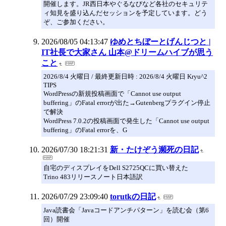
開催します。JR西日本やぐるなびなど各社のセキュリテ
ィ知見を盛り込んだセッションを予定しています。どう
ぞ、ご参加ください。
2026/08/05 04:13:47
ゆめとちぼーとげんじつと |
IT社長で大家さん 山本@ドリームハイブが思う
こと
2026/8/4 火曜日 / 最終更新日時 : 2026/8/4 火曜日 Kryu^2
TIPS
WordPressの新規投稿画面で「Cannot use output
buffering」のFatal errorが出た→Gutenbergプラグイン停止
で解決
WordPress 7.0.2の投稿画面で発生した「Cannot use output
buffering」のFatal errorを、G
2026/07/30 18:21:31
新・たけぞう瀕死の日記
自宅のディスプレイをDell S2725QCに買い替えた
Trino 483リリースノート日本語訳
2026/07/29 23:09:40
torutkの日記
Java読書会「Javaコードアンチパターン」を読む会（第6
回）開催