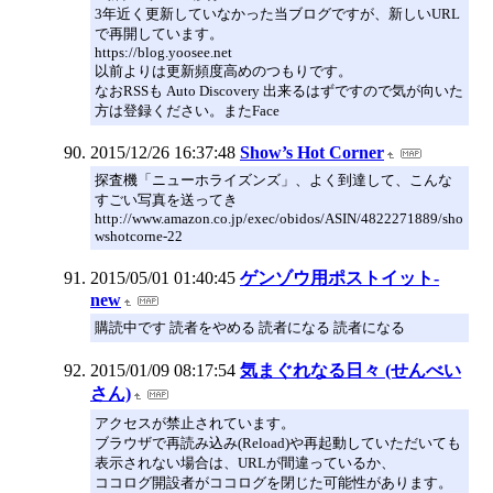
3年近く更新していなかった当ブログですが、新しいURL
で再開しています。
https://blog.yoosee.net
以前よりは更新頻度高めのつもりです。
なおRSSも Auto Discovery 出来るはずですので気が向いた
方は登録ください。またFace
2015/12/26 16:37:48
Show’s Hot Corner
探査機「ニューホライズンズ」、よく到達して、こんな
すごい写真を送ってき
http://www.amazon.co.jp/exec/obidos/ASIN/4822271889/sho
wshotcorne-22
2015/05/01 01:40:45
ゲンゾウ用ポストイット-
new
購読中です 読者をやめる 読者になる 読者になる
2015/01/09 08:17:54
気まぐれなる日々 (せんべい
さん)
アクセスが禁止されています。
ブラウザで再読み込み(Reload)や再起動していただいても
表示されない場合は、URLが間違っているか、
ココログ開設者がココログを閉じた可能性があります。