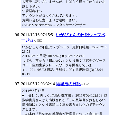
大変申し訳ございませんが、しばらく経ってからまたお
越し下さい。
▽ 管理者様へ
アカウントがロックされております。
お問い合わせ窓口よりご連絡下さい。
© Just-Size.Networks レンタルサーバーサー
2011/12/16 07:15:51
いがぴょんの日記ウェブペ
ージv2
いがぴょん の日記ウェブページ : 更新日時順 (RSS) 12/15
23:53
2011/12/15 日記: Blanco2g (O) 12/15 23:49
しばらく前から「Blanco2g」という第 2 世代型のソース
コード自動生成フレームワークを開発していま
す。-2011/05/03 日記: 放射線に関する規制値 (O) 05/04
06:19
2011/05/12 08:32:14
結城浩の日記
2011年5月12日
■ 「優しく, 美しく, 気高い数学書」 2011年5月12日 08:13
数学書房さんから出版される『この数学書がおもしろい
増補新版』という書籍に文章を書きましたのでアナウン
スします。
この本は「約50名の執筆者が数学書について自由に書