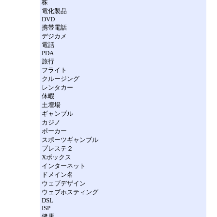
株
電化製品
DVD
携帯電話
デジカメ
電話
PDA
旅行
フライト
クルージング
レンタカー
休暇
土壇場
ギャンブル
カジノ
ポーカー
スポーツギャンブル
プレステ２
Xボックス
インターネット
ドメイン名
ウェブデザイン
ウェブホスティング
DSL
ISP
健康