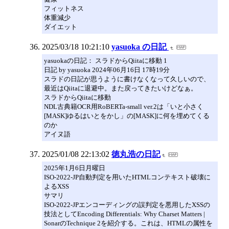
フィットネス
体重減少
ダイエット
2025/03/18 10:21:10
yasuoka の日記
yasuokaの日記： スラドからQiitaに移動 1
日記 by yasuoka 2024年06月16日 17時19分
スラドの日記が思うように書けなくなって久しいので、
最近はQiitaに退避中。また戻ってきたいけどなぁ。
スラドからQiitaに移動
NDL古典籍OCR用RoBERTa-small ver.2は「いと小さく
[MASK]ゆるはいとをかし」の[MASK]に何を埋めてくる
のか
アイヌ語
2025/01/08 22:13:02
徳丸浩の日記
2025年1月6日月曜日
ISO-2022-JP自動判定を用いたHTMLコンテキスト破壊に
よるXSS
サマリ
ISO-2022-JPエンコーディングの誤判定を悪用したXSSの
技法としてEncoding Differentials: Why Charset Matters |
SonarのTechnique 2を紹介する。これは、HTMLの属性を