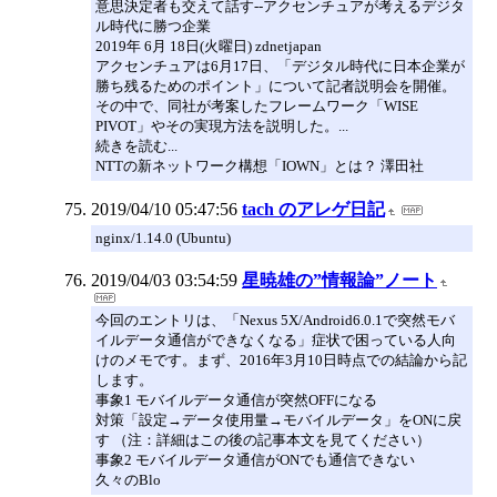
意思決定者も交えて話す--アクセンチュアが考えるデジタ
ル時代に勝つ企業
2019年 6月 18日(火曜日) zdnetjapan
アクセンチュアは6月17日、「デジタル時代に日本企業が
勝ち残るためのポイント」について記者説明会を開催。
その中で、同社が考案したフレームワーク「WISE
PIVOT」やその実現方法を説明した。...
続きを読む...
NTTの新ネットワーク構想「IOWN」とは？ 澤田社
2019/04/10 05:47:56
tach のアレゲ日記
nginx/1.14.0 (Ubuntu)
2019/04/03 03:54:59
星暁雄の”情報論”ノート
今回のエントリは、「Nexus 5X/Android6.0.1で突然モバ
イルデータ通信ができなくなる」症状で困っている人向
けのメモです。まず、2016年3月10日時点での結論から記
します。
事象1 モバイルデータ通信が突然OFFになる
対策「設定→データ使用量→モバイルデータ」をONに戻
す （注：詳細はこの後の記事本文を見てください）
事象2 モバイルデータ通信がONでも通信できない
久々のBlo