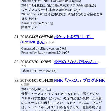
2018年7月OSC 2018 Hokkaido 出張勉強会
2018年4月勉強会 (第162回東京エリアDebian勉強会)
ウェブマスター: 杉本典充 dictoss@live.jp
2007/12/27 ＠IT自分戦略研究所 積極的な発言が勉強会を
盛り上げる
Kansai Debian Meeting
関西エリア
2018/04/05 08:57:46
ポケットを空にして。
(Henrich さん)
Generated by tDiary version 5.0.8
Powered by Ruby version 2.5.1-p57
2018/03/20 10:38:51
今日の「なんでやねん」
- 名無しのリーク (02-15)
2017/04/01 01:44:38
NHK「かぶん」ブログ:NHK
2017年04月01日 (土)
最新ニュースはＮＨＫ ＮＥＷＳＷＥＢをご覧ください
ＮＨＫ科学文化部（かぶん）の専門記者が取材した最新
のニュースをお伝えしてきた、ＮＨＫ「かぶん」ブログ
は、２０１７年３月３１日をもちまして、更新を終了さ