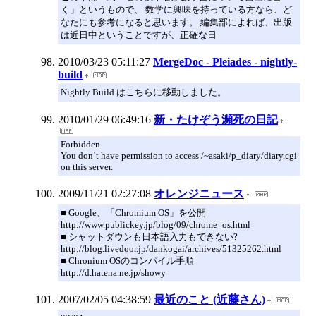
く」というもので、 数学に興味を持っている方なら、ど
なたにも参考になると思います。 編集部によれば、出版
は近日中ということですが、正確な日
2010/03/23 05:11:27
MergeDoc - Pleiades - nightly-
build
Nightly Build はこちらに移動しました。
2010/01/29 06:49:16
新・たけぞう瀕死の日記
Forbidden
You don’t have permission to access /~asaki/p_diary/diary.cgi
on this server.
2009/11/21 02:27:08
オレンジニュース
■ Google、「Chromium OS」を公開
http://www.publickey.jp/blog/09/chrome_os.html
■ シャットダウンも日本語入力もできない?
http://blog.livedoor.jp/dankogai/archives/51325262.html
■ Chronium OSのコンパイル手順
http://d.hatena.ne.jp/showy
2007/02/05 04:38:59
最近のこと (近藤さん)