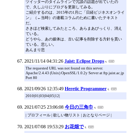
ツイッターのタイムラインで冗談の話題が出ていたの
で、久しぶりにブログを更新してみる。
ご紹介するのは、2015年の1月に「日経ビジネスオンライ
ン」（←当時）の連載コラムのために書いたテキスト
だ。
さきほど検索してみたところ、あらまあびっくり、消え
ている。
どうやら、あの媒体は、古い記事を削除する方針を貫い
ている。悲しい。
あんまり悲
2021/11/14 04:31:26
Jaist: Eclipse Drops
The requested URL was not found on this server.
Apache/2.4.43 (Unix) OpenSSL/1.0.2y Server at ftp.jaist.ac.jp
Port 80
2021/09/26 12:35:49
Heretic Programmer
2010|01|03|04|05|12|
2021/07/25 23:06:08
今日の三角巾
| プロフィール | 欲しい物リスト | おとなりページ |
2021/07/08 19:53:29
お花畑で