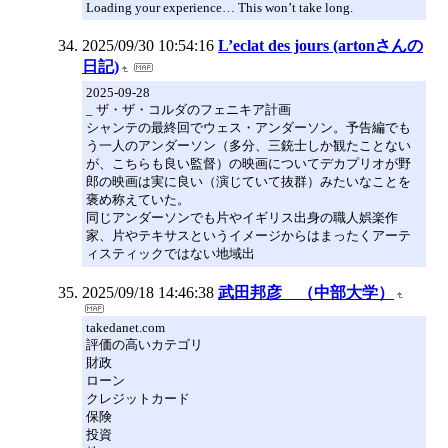
Loading your experience… This won’t take long.
2025/09/30 10:54:16
L’eclat des jours (artonさんの
日記)
2025-09-28
_ ザ・ザ・コルダのフェニキア計画
シャンテの最終回でウェス・アンダーソン。予告編でも
う一人のアンダーソン（多分、三銃士しか観たことない
が、こちらも良い監督）の映画についてデカプリオが野
郎の映画は実に良い（演じていて抜群）みたいなことを
褒め称えていた。
同じアンダーソンでも片やイギリス出身の職人娯楽作
家、片やテキサスというイメージからはまったくアーテ
ィスティックではない地域出
2025/09/18 14:46:38
武田邦彦 （中部大学）
takedanet.com
評価の高いカテゴリ
財政
ローン
クレジットカード
保険
投資