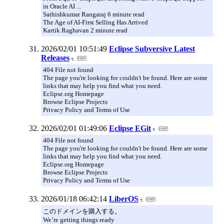
in Oracle AI ...
Sathishkumar Rangaraj 6 minute read
The Age of AI-First Selling Has Arrived
Kartik Raghavan 2 minute read
2026/02/01 10:51:49
Eclipse Subversive Latest
Releases
404 File not found
The page you're looking for couldn't be found. Here are some
links that may help you find what you need.
Eclipse.org Homepage
Browse Eclipse Projects
Privacy Policy and Terms of Use
2026/02/01 01:49:06
Eclipse EGit
404 File not found
The page you're looking for couldn't be found. Here are some
links that may help you find what you need.
Eclipse.org Homepage
Browse Eclipse Projects
Privacy Policy and Terms of Use
2026/01/18 06:42:14
LiberOS
このドメインを購入する。
We’re getting things ready