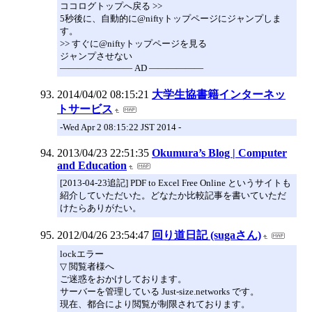
ココログトップへ戻る >>
5秒後に、自動的に@niftyトップページにジャンプしま
す。
>> すぐに@niftyトップページを見る
ジャンプさせない
―――――――― AD ――――――
2014/04/02 08:15:21
大学生協書籍インターネッ
トサービス
-Wed Apr 2 08:15:22 JST 2014 -
2013/04/23 22:51:35
Okumura’s Blog | Computer
and Education
[2013-04-23追記] PDF to Excel Free Online というサイトも
紹介していただいた。どなたか比較記事を書いていただ
けたらありがたい。
2012/04/26 23:54:47
回り道日記 (sugaさん)
lockエラー
▽ 閲覧者様へ
ご迷惑をおかけしております。
サーバーを管理している Just-size.networks です。
現在、都合により閲覧が制限されております。