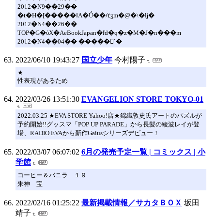
2012�N9��29��
�t�H�[�����ǁA�Ǘ��҂ւ̒ʒm�@�\�ǉ�
2012�N4��26��
TOP�G�ύX�AeBookJapan�ł̓d�q�z�M�J�n���m
2012�N4��04�� �����񍐃`�
2022/06/10 19:43:27
国立少年
今村陽子
★
性表現があるため
2022/03/26 13:51:30
EVANGELION STORE TOKYO-01
2022.03.25 ★EVA STORE Yahoo!店★錦織敦史氏アートのパズルが
予約開始!!グッスマ「POP UP PARADE」から長髪の綾波レイが登
場、RADIO EVAから新作Gaiusシリーズデビュー！
2022/03/07 06:07:02
6月の発売予定一覧 | コミックス | 小
学館
コーヒー＆バニラ １９
朱神 宝
2022/02/16 01:25:22
最新掲載情報／サカタＢＯＸ
坂田
靖子