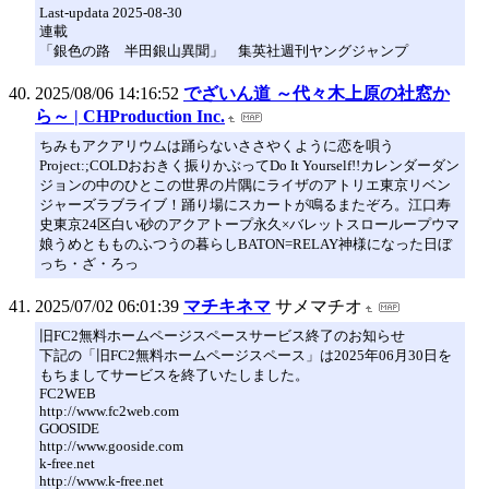
Last-updata 2025-08-30
連載
「銀色の路 半田銀山異聞」 集英社週刊ヤングジャンプ
2025/08/06 14:16:52
でざいん道 ～代々木上原の社窓か
ら～ | CHProduction Inc.
ちみもアクアリウムは踊らないささやくように恋を唄う
Project:;COLDおおきく振りかぶってDo It Yourself!!カレンダーダン
ジョンの中のひとこの世界の片隅にライザのアトリエ東京リベン
ジャーズラブライブ！踊り場にスカートが鳴るまたぞろ。江口寿
史東京24区白い砂のアクアトープ永久×バレットスローループウマ
娘うめともものふつうの暮らしBATON=RELAY神様になった日ぼ
っち・ざ・ろっ
2025/07/02 06:01:39
マチキネマ
サメマチオ
旧FC2無料ホームページスペースサービス終了のお知らせ
下記の「旧FC2無料ホームページスペース」は2025年06月30日を
もちましてサービスを終了いたしました。
FC2WEB
http://www.fc2web.com
GOOSIDE
http://www.gooside.com
k-free.net
http://www.k-free.net