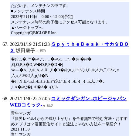
ただいま、メンテナンス中です。
■メンテナンス時間
2022年2月16日 0:00～15:00(予定)
メンテナンス時間の終了後にアクセス可能となります。
▲ページトップへ
Copyright(C)BIGLOBE Inc.
2022/01/19 21:51:23
ＳｐｙｔｈｅＤｅｓｋ・サカタＢＯ
Ｘ
坂田康子
�@‚r‚�‚™�@ ‚”‚ˆ‚…�@‚c‚…‚“‚‹�@ �@�|
‚Q‚O‚P‚S�D‚W�D‚P‚P�D �|
‘ä•—�A‚·‚²‚©‚Á‚½‚Å‚·‚Ë�B�@‚¤‚¿‚Í”íŠQ‚Í‚È‚©‚Á‚½‚¯‚ÇŽv‚￠
‚Á‚«‚è‘å‰J‚Å‚µ‚½�B
�@‚Ý‚È‚³‚ñ‚Ì‚Æ‚±‚ë‚É‚à”íŠQ‚ª‚È‚￠‚Æ‚￠‚￠‚ñ‚Å‚·‚ª�c
‚³‚Ä�@‚¦�[‚Æ�A�uƒfƒA
2021/11/30 22:57:05
コミックダンガン -ホビージャパン
WEBコミック-
青年マンガ
『限界レベル1からの成り上がり』を全巻無料で読む方法・おすす
めアプリは？漫画配信サイトと違法じゃない方法を一挙紹介！
2021.11.30
青年マンガ