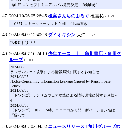
福山潤 コンセプトミニアルバム発売決定｜収録曲が
2024/10/26 05:26:45
榎宮さんちのぶろぐ
榎宮祐
【C87】コミックマーケット２日目／お品書き
2024/08/09 12:40:26
ダイオキシン
大沖
˜A�Ú’†‚Ì‚Ü‚ñ‚ª
2024/08/07 16:24:19
少年エース ｜ 角川書店・角川グ
ループ
2024/08/05
ランサムウェア攻撃による情報漏洩に関するお知らせ
2024/08/05
Notice Concerning Information Leakage Caused by Ransomware
Attack
2024/08/05
〈ドワンゴ〉ランサムウェア攻撃による情報漏洩に関するお知ら
せ
2024/08/05
〈ドワンゴ〉8月5日15時、ニコニコが再開 新バージョン名は
「帰って
2024/08/07 03:04:52
ニュースリリース | 角川グループホ