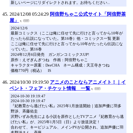
新しいページにリダイレクトされます。お待ちください...
2024/12/08 05:24:29
阿倍野ちゃこ公式サイト「阿倍野茶
屋」
2024/12/6
最新コミックス（ここは俺に任せて先に行けと言ってから10年が
たったら伝説になっていた。第16巻）他・コミックス一覧 更新
ここは俺に任せて先に行けと言ってから10年がたったら伝説にな
っていた。第16巻
2024年12月6日発売 ガンガンコミックスUP!
原作：えぞぎんぎつね 作画：阿倍野ちゃこ
キャラクター原案：DeeCHA ネーム構成：天王寺きつね
価格770円（税込） IS
2024/10/30 19:19:50
アニメのことならアニメイト！｜イ
ベント・フェア・チケット情報 一覧
2024-10-30 19:19:47
2024-10-30 19:19:47
『妃教育から逃げたい私』2025年1月放送開始｜追加声優に羽多
野渉、斉藤佑圭
沢野いずみ先生による小説を原作としたTVアニメ『妃教育から逃
げたい私』が、2025年1月5日（日）より放送決定！
合わせて、キービジュアル、メインPVが公開され、追加声優に羽
多野渉さん、斉藤…