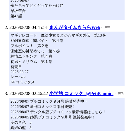
2026/08/07
俺たちってどうヤッてたっけ!?
早坂啓吾
第43話
2026/08/08 04:45:51
まんがタイムきららWeb
マギアレコード 魔法少女まどか☆マギカ外伝 第13巻
SAN値直葬！闇バイト 第４巻
フルボイス！ 第２巻
保健室の鍵閉めてっ 第２巻
純情エッチング 第４巻
初凪ヒメリウム 第１巻
発売日
2026.08.27
レーベル
KRコミックス
2026/08/08 02:46:42
小学館 コミック -@PetitComic-
2026/08/07 プチコミック９月号 絶賛発売中！
2026/08/07 新刊コミックス本日発売！
2026/08/07 デジタル版プチコミック最新情報はこちら！
2026/08/05 姉系プチコミック９月号 絶賛発売中！
空の音色 5
真綿の檻 8