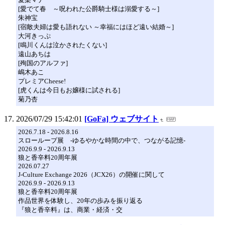
[愛でて春 ～呪われた公爵騎士様は溺愛する～]
朱神宝
[宿敵夫婦は愛も語れない ～幸福にはほど遠い結婚～]
大河きっぷ
[鳴川くんは泣かされたくない]
遠山あちは
[殉国のアルファ]
嶋木あこ
プレミアCheese!
[虎くんは今日もお嬢様に試される]
菊乃杏
2026/07/29 15:42:01
[GoFa] ウェブサイト
2026.7.18 - 2026.8.16
スローループ展 ‐ゆるやかな時間の中で、つながる記憶‐
2026.9.9 - 2026.9.13
狼と香辛料20周年展
2026.07.27
J-Culture Exchange 2026（JCX26）の開催に関して
2026.9.9 - 2026.9.13
狼と香辛料20周年展
作品世界を体験し、20年の歩みを振り返る
『狼と香辛料』は、商業・経済・交