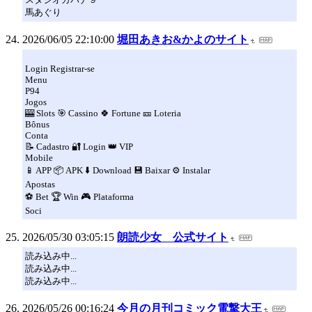
馬あぐり
2026/06/05 22:10:00
堀田あきお&かよのサイト
Login Registrar-se
Menu
P94
Jogos
🎰 Slots 🎯 Cassino 🍀 Fortune 🎫 Loteria
Bônus
Conta
📝 Cadastro 🔐 Login 👑 VIP
Mobile
📱 APP 📦 APK ⬇️ Download 💾 Baixar ⚙️ Instalar
Apostas
⚽ Bet 🏆 Win 🎮 Plataforma
Soci
2026/05/30 03:05:15
朗読少女 公式サイト
読み込み中...
読み込み中...
読み込み中...
2026/05/26 00:16:24
今月の月刊コミック電撃大王