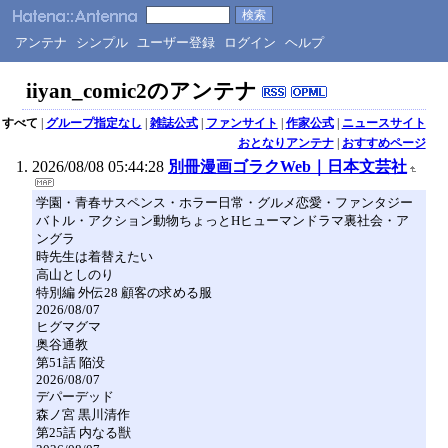
アンテナ
シンプル
ユーザー登録
ログイン
ヘルプ
iiyan_comic2のアンテナ
すべて
|
グループ指定なし
|
雑誌公式
|
ファンサイト
|
作家公式
|
ニュースサイト
おとなりアンテナ
|
おすすめページ
2026/08/08 05:44:28
別冊漫画ゴラクWeb｜日本文芸社
学園・青春サスペンス・ホラー日常・グルメ恋愛・ファンタジー
バトル・アクション動物ちょっとHヒューマンドラマ裏社会・ア
ングラ
時先生は着替えたい
高山としのり
特別編 外伝28 顧客の求める服
2026/08/07
ヒグマグマ
奥谷通教
第51話 陥没
2026/08/07
デパーデッド
森ノ宮 黒川清作
第25話 内なる獣