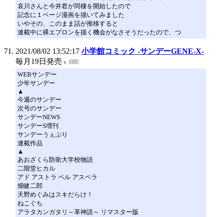
哀川さんと今井君が同棲を開始したので
記念に１ページ漫画を描いてみました
いやその、このまま話が推移すると
連載中に裸エプロンを描く機会がなさそうだったので、つ
2021/08/02 13:52:17
小学館コミック -サンデーGENE-X-
毎月19日発売
WEBサンデー
少年サンデー
▲
今週のサンデー
次号のサンデー
サンデーNEWS
サンデーS増刊
サンデーうぇぶり
連載作品
▲
あおざくら防衛大学校物語
二階堂ヒカル
アド アストラ ペル アスペラ
畑健二郎
天野めぐみはスキだらけ！
ねこぐち
アラタカンガタリ～革神語～ リマスター版