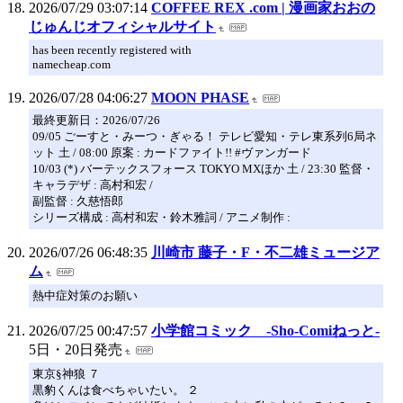
2026/07/29 03:07:14
COFFEE REX .com | 漫画家おおの
じゅんじオフィシャルサイト
has been recently registered with
namecheap.com
2026/07/28 04:06:27
MOON PHASE
最終更新日：2026/07/26
09/05 ごーすと・みーつ・ぎゃる！ テレビ愛知・テレ東系列6局ネ
ット 土 / 08:00 原案 : カードファイト!! #ヴァンガード
10/03 (*) バーテックスフォース TOKYO MXほか 土 / 23:30 監督・
キャラデザ : 高村和宏 /
副監督 : 久慈悟郎
シリーズ構成 : 高村和宏・鈴木雅詞 / アニメ制作 :
2026/07/26 06:48:35
川崎市 藤子・F・不二雄ミュージア
ム
熱中症対策のお願い
2026/07/25 00:47:57
小学館コミック -Sho-Comiねっと-
5日・20日発売
東京§神狼 ７
黒豹くんは食べちゃいたい。 ２