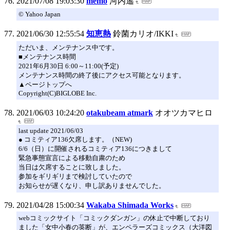
2021/07/08 19:03:30
memo
河内遙
© Yahoo Japan
2021/06/30 12:55:54
知恵熱
鈴菌カリオ/IKKI
ただいま、メンテナンス中です。
■メンテナンス時間
2021年6月30日 6:00～11:00(予定)
メンテナンス時間の終了後にアクセス可能となります。
▲ページトップへ
Copyright(C)BIGLOBE Inc.
2021/06/03 10:24:20
otakubeam atmark
オオツカマヒロ
last update 2021/06/03
● コミティア136欠席します。（NEW)
6/6（日）に開催されるコミティア136につきまして
緊急事態宣言による移動自粛のため
当日は欠席することに致しました。
参加をギリギリまで検討していたので
お知らせが遅くなり、申し訳ありませんでした。
2021/04/28 15:00:34
Wakaba Shimada Works
webコミックサイト「コミックダンガン」の休止で中断しており
ました「女中小春の英断」が、エンペラーズコミックス（大洋図