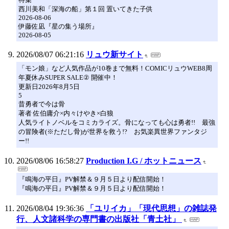
西川美和「深海の船」第１回 置いてきた子供
2026-08-06
伊藤佐凪『星の集う場所』
2026-08-05
2026/08/07 06:21:16
リュウ新サイト
「モン娘」など人気作品が10巻まで無料！COMICリュウWEB8周
年夏休みSUPER SALE② 開催中！
更新日2026年8月5日
5
昔勇者で今は骨
著者 佐伯庸介×内々けやき×白狼
人気ライトノベルをコミカライズ。骨になっても心は勇者!! 最強
の冒険者(※ただし骨)が世界を救う!? お気楽異世界ファンタジ
ー!!
2026/08/06 16:58:27
Production I.G / ホットニュース
『鳴海の平日』PV解禁＆９月５日より配信開始！
『鳴海の平日』PV解禁＆９月５日より配信開始！
2026/08/04 19:36:36
「ユリイカ」「現代思想」の雑誌発
行、人文諸科学の専門書の出版社「青土社」