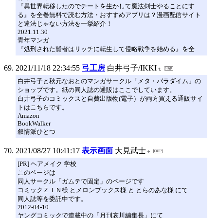
『異世界転移したのでチートを生かして魔法剣士やることにす
る』を全巻無料で読む方法・おすすめアプリは？漫画配信サイト
と違法じゃない方法を一挙紹介！
2021.11.30
青年マンガ
『処刑された賢者はリッチに転生して侵略戦争を始める』を全
2021/11/18 22:34:55
弓工房
白井弓子/IKKI
白井弓子と秋元なおとのマンガサークル「メタ・パラダイム」の
ショップです。紙の同人誌の通販はここでしています。
白井弓子のコミックスと自費出版物(電子）が両方買える通販サイ
トはこちらです。
Amazon
BookWalker
叙情派ひとつ
2021/08/27 10:41:17
表示画面
大見武士
[PR] ヘアメイク 学校
このページは
同人サークル「ガムテで固定」のページです
コミックＺＩＮ様 とメロンブックス様 と とらのあな様 にて
同人誌等を委託中です。
2012-04-10
ヤングコミックで連載中の「月刊哀川編集長」にて