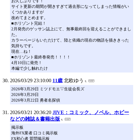
お久しぶりです！
サイト更新の期間が開きすぎて過去形になってしまった情報がい
くつかありますが
改めてまとめます。
■ホリゾント完結！
2月発売のゲッサン誌上にて、無事最終回を迎えることができまし
た。
カラーページもいただけて、陸と依織の現在の物語を描ききった
気持ちです。
現在…ね！
■ホリゾント最終巻発売！！！！
4月10日に発売！
本編で少し触れたけ
2026/03/29 23:10:00
11歳
北欧ゆう
2026年3月29日 ミツドモエ▽生徒会長ズ
2026年3月29日
2026年3月22日 勇者名探偵
2026/03/21 20:36:20
JIVE：コミック、ノベル、ホビー
などの雑誌＆書籍出版
掲示板
海外FX業者 口コミ掲示板
FX初心者 質問掲示板