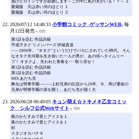
負けヒロインですが結婚します～この中に私の夫がいる！？～ ２
愛蔵版 天は赤い河のほとり １
愛蔵版 天は赤い河のほとり ２
2026/07/12 14:48:33
小学館コミック -ゲッサンWEB-
毎
月12日発売
第1話を読む 作品詳細
平成ヲタク リメンバーズ 伊緒直道
――2006年。 “オタク”というだけでバカにされていた時代。 そん
なオタク氷河期を生き抜いた一人の男が、あの頃へタイムリー
プ！ オタクよ、失われた青春を･･･取り戻せ！
第1話を読む 作品詳細
第1話を読む 作品詳細
MIX あだち充
舞台は明青学園―――上杉兄弟の伝説から26年、今、再び運命の
兄弟が明青学園の扉を開く。あだち充が描く大
2026/06/28 06:49:05
キュン萌え☆トキメキ乙女コミッ
ク シルフ公式Webサイト
夜のかたすみで君とアイスを１
夜のかたすみで君とアイスを１
杉
スタジオカバナ９
スタジオカバナ９