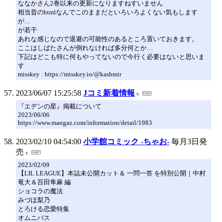
ななかさん2巻以来の更新になりますねすいません
相当昔のhtmlなんでこのままだといろいろよくない気もします
が…
が若干
あれな感じなので退避の可能性のあるところ置いておきます。
ここはしばたさんが倒れなければ多分何とか…
下記はどこも特に何もやってないので今行く必要はないと思いま
す
misskey : https://misskey.io/@kashmir
2023/06/07 15:25:58
Jコミ新着情報
『エデンの星』掲載について
2023/06/06
https://www.mangaz.com/information/detail/1983
2023/02/10 04:54:00
小学館コミック -ちゃお-
毎月3日発
売
2023/02/09
【LIL LEAGUE】本誌未公開カット＆ 一問一答 を特別公開｜中村
竜大＆百田隼麻 編
ショコラの魔法
みづほ梨乃
とろける恋愛特集
オムニバス