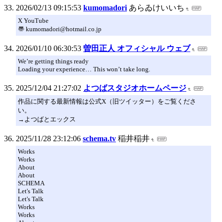
2026/02/13 09:15:53
kumomadori
あらゐけいいち
X YouTube
〠 kumomadori@hotmail.co.jp
2026/01/10 06:30:53
曽田正人 オフィシャル ウェブ
We’re getting things ready
Loading your experience… This won’t take long.
2025/12/04 21:27:02
よつばスタジオホームページ
作品に関する最新情報は公式X（旧ツイッター）をご覧くださ
い。
→よつばとエックス
2025/11/28 23:12:06
schema.tv
稲井稲井
Works
Works
About
About
SCHEMA
Let's Talk
Let's Talk
Works
Works