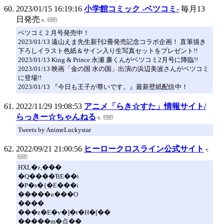
2023/01/15 16:19:16
小学館コミック -ベツコミ-
毎月13
日発売
ベツコミ 2 月号発売中！
2023/01/13 遠山えま先生新刊2冊発売記念コラボ企画！ 直筆描き
下ろしイラスト色紙＆サイン入り生写真セットをプレゼント!!
2023/01/13 King & Prince 永瀬 廉くんがベツコミ2月号に降臨!!
2023/01/13 映画「金の国 水の国」出演の浜辺美波さんがベツコミ
に登場!!
2023/01/13 『今日も王子が尊いです。』最新壁紙配信中！
2022/11/29 19:08:53
アニメ「らき☆すた」情報サイト/
らっきー☆ちゃんねる
Tweets by AnimeLuckystar
2022/09/21 21:00:56
ヒーロークロスライン公式サイト
HXL�ɂ‚���
�Q����ƁE��i
�P�s�{�E���i
�����u���O
����
���z�E�v�]�t�H�[��
�����m�点��