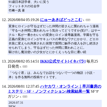
91歳日本語学者、大いに笑う
フィットネスの社会学
竹﨑一真 著
2026/08/04 05:19:26
にゅーあきばどっとこむ
変身ヒロインが守るはずだった仲間の皆さんに襲われちゃう漫画
「守るべき仲間に襲われちゃう気分ってどうですか(笑)??」はサー
クル・私が一番かわいいの変身ヒロイン凌辱姦漫画。学園を守る
正義の変身ヒロインがサキュバスの卑劣なワナにかかり、どエロ
衣装に変えられ拘束された状態で股間に触手の侵入を許し絶頂さ
せられてしまう。守るはずだった仲間に襲われことに。
駆け出し魔法使いの少女がとにかくえっちな目に遭い続
2026/08/02 05:14:51
IKKI公式サイト[イキパラ]
毎月25
日発売
「つなぐ君」は、みんなでお話をつないで一つの物語（小説・
本）を作る無料の投稿サイトです。
2026/08/01 12:37:45
ハヤカワ・オンライン｜早川書房の
ミステリ・SF・ノンフィクション:検索結果一覧
SFマ
ガジン
2026.07.31
NEW