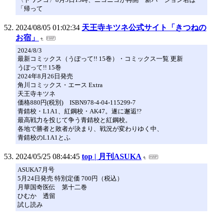
「帰って
2024/08/05 01:02:34
天王寺キツネ公式サイト「きつねの
お宿」
2024/8/3
最新コミックス（うぽって!! 15巻）・コミックス一覧 更新
うぽって!! 15巻
2024年8月26日発売
角川コミックス・エース Extra
天王寺キツネ
価格880円(税別) ISBN978-4-04-115299-7
青錆校・L1A1、紅鋼校・AK47。遂に邂逅!?
最高戦力を投じて争う青錆校と紅鋼校。
各地で勝者と敗者が決まり、戦況が変わりゆく中、
青錆校のL1A1とふ
2024/05/25 08:44:45
top | 月刊ASUKA
ASUKA7月号
5月24日発売 特別定価 700円（税込）
月華国奇医伝 第十二巻
ひむか 透留
試し読み