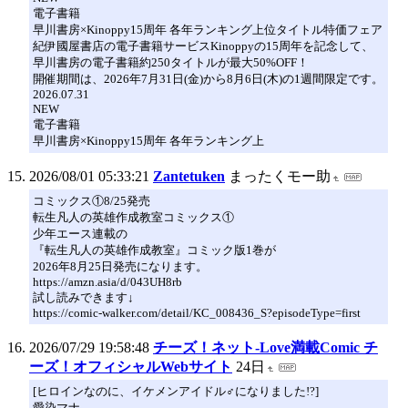
電子書籍
早川書房×Kinoppy15周年 各年ランキング上位タイトル特価フェア
紀伊國屋書店の電子書籍サービスKinoppyの15周年を記念して、
早川書房の電子書籍約250タイトルが最大50%OFF！
開催期間は、2026年7月31日(金)から8月6日(木)の1週間限定です。
2026.07.31
NEW
電子書籍
早川書房×Kinoppy15周年 各年ランキング上
2026/08/01 05:33:21
Zantetuken
まったくモー助
コミックス①8/25発売
転生凡人の英雄作成教室コミックス①
少年エース連載の
『転生凡人の英雄作成教室』コミック版1巻が
2026年8月25日発売になります。
https://amzn.asia/d/043UH8rb
試し読みできます↓
https://comic-walker.com/detail/KC_008436_S?episodeType=first
2026/07/29 19:58:48
チーズ！ネット-Love満載Comic チ
ーズ！オフィシャルWebサイト
24日
[ヒロインなのに、イケメンアイドル♂になりました!?]
愛染マナ