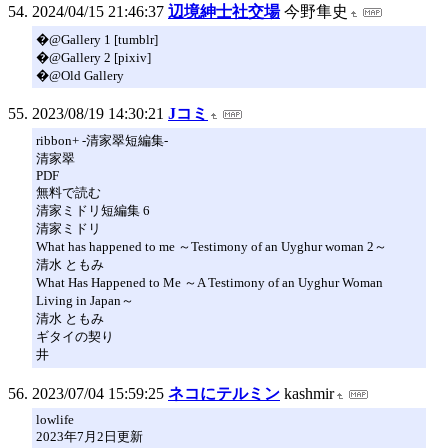
2024/04/15 21:46:37
辺境紳士社交場
今野隼史
�@Gallery 1 [tumblr]
�@Gallery 2 [pixiv]
�@Old Gallery
2023/08/19 14:30:21
Jコミ
ribbon+ -清家翠短編集-
清家翠
PDF
無料で読む
清家ミドリ短編集 6
清家ミドリ
What has happened to me ～Testimony of an Uyghur woman 2～
清水 ともみ
What Has Happened to Me ～A Testimony of an Uyghur Woman
Living in Japan～
清水 ともみ
ギタイの契り
井
2023/07/04 15:59:25
ネコにテルミン
kashmir
lowlife
2023年7月2日更新