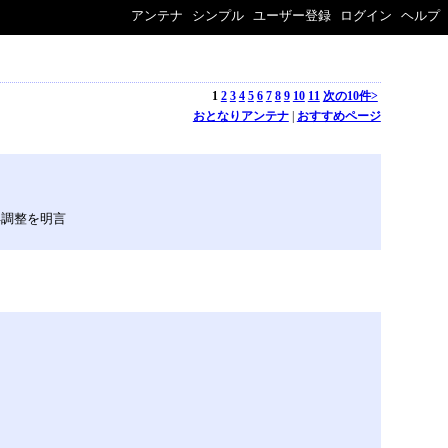
アンテナ
シンプル
ユーザー登録
ログイン
ヘルプ
1
2
3
4
5
6
7
8
9
10
11
次の10件>
おとなりアンテナ
|
おすすめページ
２軍再調整を明言