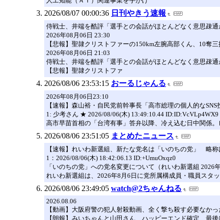
人工知能（ＡＩ）関連事業を手がけ
2026/08/07 00:00:36
日刊やきう速報
侍戦士、井端を酷評「選手との会話がほとんどなく意思疎通
2026年08月06日 23:30
【悲報】聖隷クリストファーの150km左腕高部くん、10奪
2026年08月06日 21:03
侍戦士、井端を酷評「選手との会話がほとんどなく意思疎通
【悲報】聖隷クリストファ
2026/08/06 23:53:15
おーるじゃんる
2026年08月06日23:10
【速報】森山裕・自民党前幹事長「高市総理の個人的なSNS
1: 少考さん ★ 2026/08/06(木) 13:49:10.44 ID:ID:VcVLp4WX9
高市早苗首相の「台湾有事」答弁以降、冷え込む日中関係。
2026/08/06 23:51:05
まとめたニュース
【速報】れいわ新選組、新たな党名は「いのちの党」 略称
1：2026/08/06(木) 18:42:06.13 ID:+UmuOxqz0
「いのちの党」への党名変更について（れいわ新選組 2026年
れいわ新選組は、2026年8月6日に党所属構成員・職員ス
2026/08/06 23:49:05
watch@2ちゃんねる
2026.08.06
【動画】大阪府警の犯人射殺動画、全く撃ち殺す必要なかっ
【朗報】みいちゃんと山田さん、ハッピーエンド確定 最後