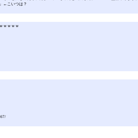
」←こいつは？
ｗｗｗｗｗ
467/