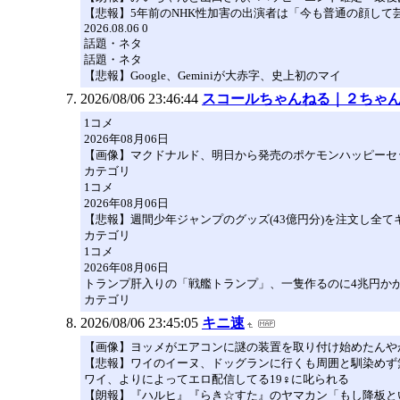
【悲報】5年前のNHK性加害の出演者は「今も普通の顔し
2026.08.06 0
話題・ネタ
話題・ネタ
【悲報】Google、Geminiが大赤字、史上初のマイ
2026/08/06 23:46:44
スコールちゃんねる｜２ちゃ
1コメ
2026年08月06日
【画像】マクドナルド、明日から発売のポケモンハッピーセ
カテゴリ
1コメ
2026年08月06日
【悲報】週間少年ジャンプのグッズ(43億円分)を注文し全
カテゴリ
1コメ
2026年08月06日
トランプ肝入りの「戦艦トランプ」、一隻作るのに4兆円か
カテゴリ
2026/08/06 23:45:05
キニ速
【画像】ヨッメがエアコンに謎の装置を取り付け始めたんや
【悲報】ワイのイーヌ、ドッグランに行くも周囲と馴染めず
ワイ、よりによってエロ配信してる19♀に叱られる
【朗報】『ハルヒ』『らき☆すた』のヤマカン「もし降板と