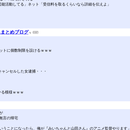
て芸能活動してる」ネット「受信料を取るくらいなら詳細を伝えよ」
んまとめブログ
ットに個数制限を設けるｗｗｗ
てキャンセルした女逮捕・・・
かる模様ｗｗｗ
が
無言の帰宅
いうことになったら、俺が『みいちゃんと山田さん』のアニメ監督やります