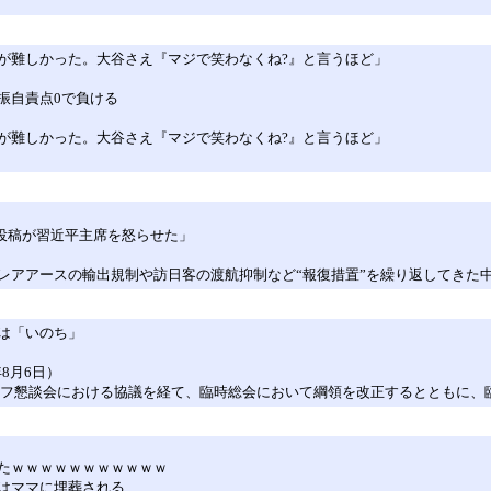
が難しかった。大谷さえ『マジで笑わなくね?』と言うほど」
三振自責点0で負ける
が難しかった。大谷さえ『マジで笑わなくね?』と言うほど」
投稿が習近平主席を怒らせた」
レアアースの輸出規制や訪日客の渡航抑制など“報復措置”を繰り返してきた
は「いのち」
8月6日）
タッフ懇談会における協議を経て、臨時総会において綱領を改正するとともに
たｗｗｗｗｗｗｗｗｗｗｗ
はママに埋葬される