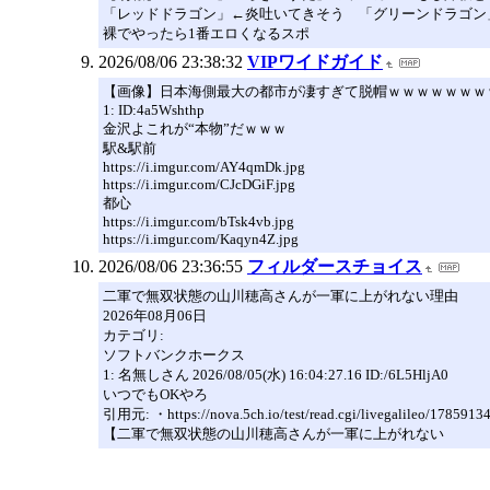
「レッドドラゴン」←炎吐いてきそう 「グリーンドラゴン
裸でやったら1番エロくなるスポ
2026/08/06 23:38:32
VIPワイドガイド
【画像】日本海側最大の都市が凄すぎて脱帽ｗｗｗｗｗｗｗ
1: ID:4a5Wshthp
金沢よこれが“本物”だｗｗｗ
駅&駅前
https://i.imgur.com/AY4qmDk.jpg
https://i.imgur.com/CJcDGiF.jpg
都心
https://i.imgur.com/bTsk4vb.jpg
https://i.imgur.com/Kaqyn4Z.jpg
2026/08/06 23:36:55
フィルダースチョイス
二軍で無双状態の山川穂高さんが一軍に上がれない理由
2026年08月06日
カテゴリ:
ソフトバンクホークス
1: 名無しさん 2026/08/05(水) 16:04:27.16 ID:/6L5HljA0
いつでもOKやろ
引用元: ・https://nova.5ch.io/test/read.cgi/livegalileo/1785913
【二軍で無双状態の山川穂高さんが一軍に上がれない