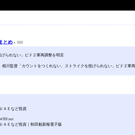
まとめ
投げられない」ビド２軍再調整を明言
/63396587.html【DeNA】相川監督「カウントをつくれない、ストライクを投げられない」ビド
ＵＡＥなど投資
WX9.net
ＵＡＥなど投資｜秋田魁新報電子版