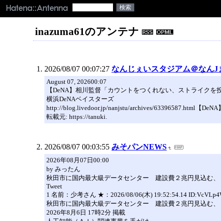
inazuma61のアンテナ
2026/08/07 00:07:27
なんじぇいスタジアム＠なんJ
August 07, 202600:07
【DeNA】相川監督「カウントをつくれない、ストライクを
横浜DeNAベイスターズ
http://blog.livedoor.jp/nanjstu/archives
転載元: https://tanuki.
2026/08/07 00:03:55
みそパンNEWS
2026年08月07日00:00
by みったん
秋田市に国内最大級データセンター 建設費２兆円見込む、
Tweet
1 名前：少考さん ★：2026/08/06(木) 19:52:54.14 ID:VcVLp4
秋田市に国内最大級データセンター 建設費２兆円見込む、
2026年8月6日 17時2分 掲載