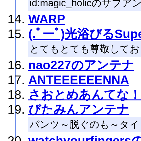
id:magic_holicのサブ
WARP
(.ﾟーﾟ)光浴びるSupe
とてもとても尊敬しており
nao227のアンテナ
ANTEEEEEENNA
さおとめあんてな
びたみんアンテナ
パンツ～脱ぐのも～タイ
watchyourfinge