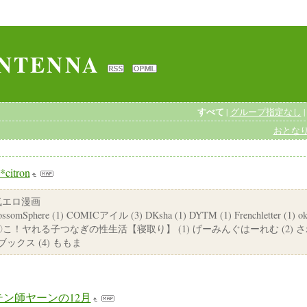
ANTENNA
すべて
|
グループ指定なし
おとな
*citron
気エロ漫画
mSphere (1) COMICアイル (3) DKsha (1) DYTM (1) Frenchletter (1) oki
こ！ヤれる子つなぎの性生活【寝取り】 (1) げーみんぐはーれむ (2) さわ
ブックス (4) ももま
テン師ヤーンの12月