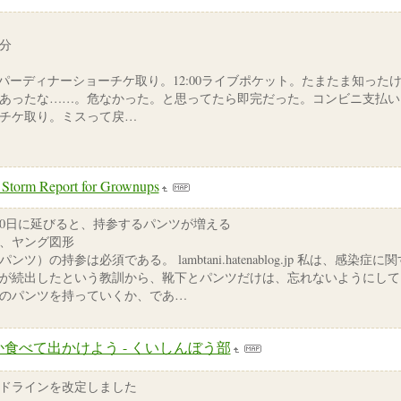
月分
溜口スーパーディナーショーチケ取り。12:00ライブポケット。たまたま知っ
ったな……。危なかった。と思ってたら即完だった。コンビニ支払い。 6/
チケ取り。ミスって戻…
 Storm Report for Grownups
10日に延びると、持参するパンツが増える
、ヤング図形
ツ）の持参は必須である。 lambtani.hatenablog.jp 私は、感染
が続出したという教訓から、靴下とパンツだけは、忘れないようにして
のパンツを持っていくか、であ…
か食べて出かけよう - くいしんぼう部
ドラインを改定しました