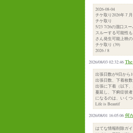
2026-08-04
チケ取り2026年７
チケ取り
5/23 7/26の
スルーする可能性もあ
さん発生可能上映の
チケ取り (39)
2026 / 8
The
2026/08/03 02:32:46
出張日数が9日から
出張日数、下着枚数
出張に下着（以下、パン
蔓延し、下痢症状者
になるのは、いくつ
Life is Beautif
何
2026/08/01 16:05:06
はてな情報削除ガイ