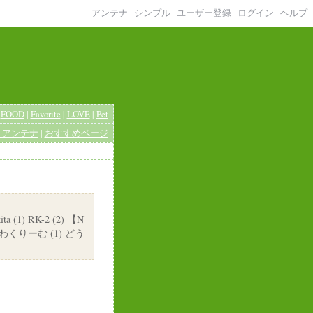
アンテナ
シンプル
ユーザー登録
ログイン
ヘルプ
|
FOOD
|
Favorite
|
LOVE
|
Pet
りアンテナ
|
おすすめページ
ta (1) RK-2 (2) 【N
くりーむ (1) どう