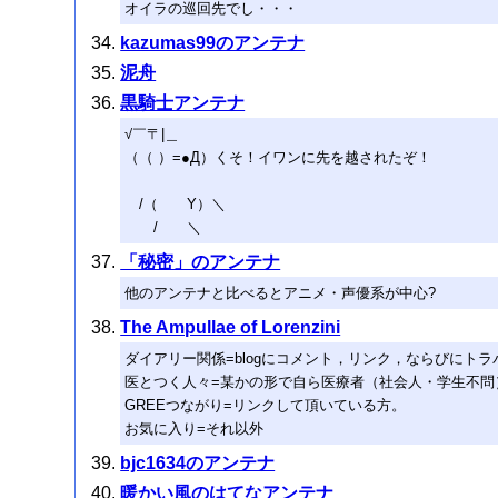
オイラの巡回先でし・・・
kazumas99のアンテナ
泥舟
黒騎士アンテナ
√￣〒|＿
（（ ）=●Д）くそ！イワンに先を越されたぞ！
/（ Y）＼
/ ＼
「秘密」のアンテナ
他のアンテナと比べるとアニメ・声優系が中心?
The Ampullae of Lorenzini
ダイアリー関係=blogにコメント，リンク，ならびにトラバ
医とつく人々=某かの形で自ら医療者（社会人・学生不問
GREEつながり=リンクして頂いている方。
お気に入り=それ以外
bjc1634のアンテナ
暖かい風のはてなアンテナ