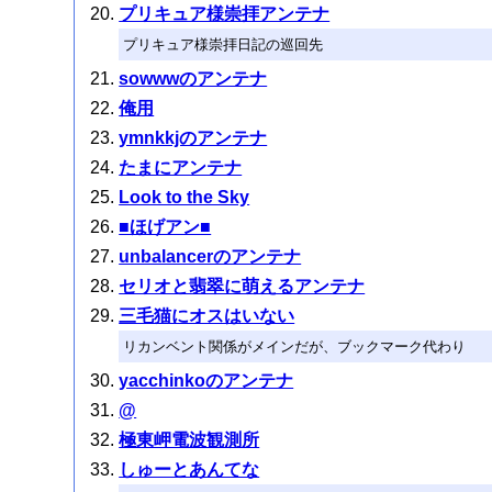
プリキュア様崇拝アンテナ
プリキュア様崇拝日記の巡回先
sowwwのアンテナ
俺用
ymnkkjのアンテナ
たまにアンテナ
Look to the Sky
■ほげアン■
unbalancerのアンテナ
セリオと翡翠に萌えるアンテナ
三毛猫にオスはいない
リカンベント関係がメインだが、ブックマーク代わり
yacchinkoのアンテナ
@
極東岬電波観測所
しゅーとあんてな