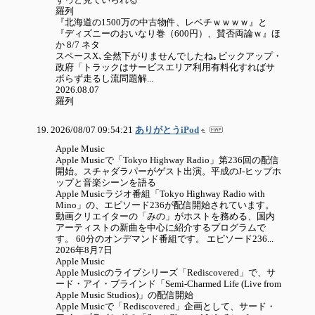
羅列
『北海道の1500万の中古物件、レベチｗｗｗｗ』と
『ディズニーのおいなり巻（600円）、賛否両論ｗ』ほ
か 8/7 ネタ
スペースX､全然下がりませんでしたね｡ピックアップ・
政府「トラックはサービスエリア利用有料化すればサ
ボらず走るし流問題解...
2026.08.07
羅列
2026/08/07 09:54:21
ありがとうiPod
Apple Music
Apple Musicで「Tokyo Highway Radio」第236回の配信
開始。スチャダラパーがゲスト出演。平成のJ-ヒップホ
ップと音楽シーンを語る
Apple Musicラジオ番組「Tokyo Highway Radio with
Mino」の、エピソード236が配信開始されています。
動画クリエイターの「みの」がホストを務める、国内
アーティストの新曲を中心に紹介するプログラムで
す。 60分のオンデマンド番組です。 エピソード236...
2026年8月7日
Apple Music
Apple Musicのライブシリーズ「Rediscovered」で、サ
ード・アイ・ブラインド「Semi-Charmed Life (Live from
Apple Music Studios)」の配信開始
Apple Musicで「Rediscovered」企画として、サード・