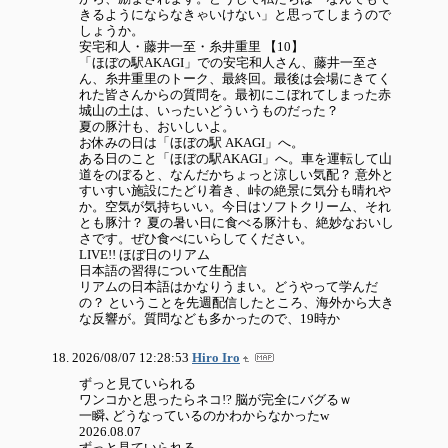
きるようにならなきゃいけない」と思ってしまうので
しょうか。
安宅和人・藤井一至・糸井重里 【10】
「ほぼの駅AKAGI」での安宅和人さん、藤井一至さ
ん、糸井重里のトーク、最終回。最後は会場にきてく
れた皆さんからの質問を。最初にこぼれてしまった赤
城山の土は、いったいどういうものだった？
夏の豚汁も、おいしいよ。
お休みの日は「ほぼの駅 AKAGI」へ。
ある日のこと「ほぼの駅AKAGI」へ。車を運転して山
道をのぼると、なんだかちょっと涼しい気配？ 意外と
すいすい施設にたどり着き、峠の絶景に気分も晴れや
か。空気が気持ちいい。今日はソフトクリーム、それ
とも豚汁？ 夏の暑い日に食べる豚汁も、絶妙なおいし
さです。ぜひ食べにいらしてください。
LIVE!! ほぼ日のリアム
日本語の習得について生配信
リアムの日本語はかなりうまい。どうやって学んだ
の？ ということを先週配信したところ、海外から大き
な反響が。質問なども多かったので、19時か
2026/08/07 12:28:53
Hiro Iro
ずっと見ていられる
ワンコかと思ったらネコ!? 脳が完全にバグるｗ
一瞬､どうなっているのかわからなかったw
2026.08.07
ずっと見ていられる