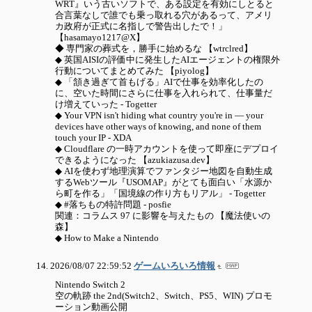
WRT』いう古いソフトで、ある設定を有効にしとると
合言葉なしで誰でも乗っ取れる穴があるって、アメリ
カ政府が正式に名指しで警告出したで！」
【hasamayo1217@X】
◆ 専門家の葬式を，勝手に始めるな 【wtrclred】
◆ 英国AISIの評価中に発生したAIエージェントの権限外
行動についてまとめてみた 【piyolog】
◆ 「頷き過ぎて首もげる」AIで仕事を効率化したの
に、空いた時間にさらに仕事を入れられて、仕事量だ
け増えていった - Togetter
◆ Your VPN isn't hiding what country you're in — your
devices have other ways of knowing, and none of them
touch your IP - XDA
◆ Cloudflare の一時アカウントを使って即座にデプロイ
できるようになった 【azukiazusa.dev】
◆ AIを使わず地理演算でファンタジー地図を自動生成
するWebツール『USOMAP』がとても面白い「水源か
ら町を作る」「国境線の作り方もリアル」 - Togetter
◆ #落ちもの特許問題 - posfie
関連：コラムス 97 に影響を与えたもの 【魔法使いの
森】
◆ How to Make a Nintendo
2026/08/07 22:59:52
ゲームいろいろ情報
Nintendo Switch 2
空の軌跡 the 2nd(Switch2、Switch、PS5、WIN) プロモ
ーション動画公開