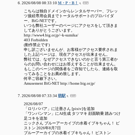
2026/08/08 08:33:10
M・P・B！
こちらは独自ドメインからレンタルサーバー、フレッ
ツ接続専用会員までトータルサポートのプロバイダ
ー、BiG-NETです。
いつも弊社ユーザーのページにアクセスをして頂きま
してありがとうございます。
http://www4.big.or.jp/~k-sumika/
403 Forbidden
(動作禁止です)
申し訳ございませんが、お客様がアクセス要求されま
した上記ページは、現在アクセスが出来ません。
弊社では、なぜアクセスできないのかと言う第三者か
らのお問い合わせにはお答えすることが出来ません。
もしこのページの関係者をご存知でしたら、連絡を取
ってみることをお薦め致します。
何卒ご容赦下さい。
Amusement BiG-NET http://home.big.or.jp/
2026/08/08 07:33:34
萌駅
2026/08/07
「ロリババア」に辻善さん [pixiv]を追加
「ワンパンマン」にAI生成 タツマキ 顔面騎乗 踏みつけ
足コキを追加
ニックさん ブルーアーカイブの水着イブキちゃん！ ピ
ストン 2026年8月7日
ブルーアーカイブの水着イブキちゃん！ ピストン