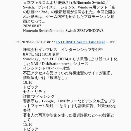
日本ファルコムより発売されるNintendo Switch2／
Switch、プレイステーション5、Windows用ソフト「空
の軌跡 the 2nd」の最新動画が公開された。今回公開さ
れた動画は、ゲーム内容を紹介したプロモーション動
画となって...
2026.08.07
Nintendo SwitchNintendo Switch 2PS5WINDOWS
2026/08/07 19:38:27
INTERNET Watch Title Page
株式会社インプレス インターンシップ受付中
8月7日(金) 18:10 更新
Synology、non-ECC DDR4メモリ採用により低コスト化
したNAS「DiskStation neo+」シリーズ
インシデント/サイバー攻撃
不正アクセスを受けていた将棋連盟のサイトが復旧、
情報漏えいは「痕跡なし」
18:10
トピック
セキュリティ
詐欺/フィッシング
警察庁ら、Google、LINEヤフーなどデジタル広告プラ
ットフォーム5社に「なりすまし詐欺広告」対策強化を
要請
著名人の写真や映像を使った投資詐欺などへの対策と
して
15:10
トピック