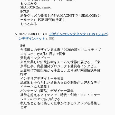
もっとみる
SEALOOK 2nd season
8/7UP
新作グッズも登場！渋谷のMAGNETで「SEALOOK(シ
ールック)」POP UP開催決定！
もっとみる
2026/08/08 11:13:00
デザインのシンクタンク [ JDN ] ジャパ
ンデザインネット
8/6
台湾最大のデザイン見本市「2026台湾クリエイティブ
エキスポ」が8月31日まで開催
受賞者インタビュー
東京の美しい伝統技術をチームで世界に届ける。「東
京手仕事」商品開発プロジェクト受賞者インタビュー
広告制作の前段階から伴走し、より深い問題解決を目
指す
インテリアデザイナーを募集
紙媒体を中心とした通販カタログ制作が大好きなデザ
イナーさん大募集！
パッケージ（商品）デザイナー募集
期待を超えるアイデアで、時代・創造・コミュニケー
ションのコアであり続ける
私たちとともに楽しく仕事ができるスタッフを募集し
ます