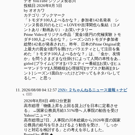
デオ YouTube シソンヌ長谷川
投稿日:2026年8月 5日
by オオカワ
カテゴリ: ブックマーク
「トモダチ100人よべるかな？」参加者142名発表 シ
ソンヌ長谷川のもとに＝LOVEや吉澤閑也ら集結（コメ
ントあり / 動画あり） - お笑いナタリー
Prime Videoオリジナル作品「賞金1億円の究極実験 トモ
ダチ100人よべるかな？」シーズン2のトモダチ参加者
総勢142名が発表された。昨年、日本のPrime Original史
上最大の賞金1億円を懸けたバラエティとして注目を集
めた「トモダチ100人よべるかな？」は、「金か、友情
か」を問うさまざまな仕掛けによって人間の本性をあ...
girled [プライムビデオ][バラエティー番組][お笑い][ヒュ
ーマンドラマ][人間模様][心理描写][サブスク動画][タレ
ント] シーズン1面白かったけど2やってもネタバレして
るしー、と思っ
2026/08/08 04:12:57
2NN+ ２ちゃんねるニュース速報＋ナビ
2026年8月8日 4時12分更新
高市総理「物価上昇を上回る賃上げを日本に定着させ
る」 →国家公務員月給3.51%増へ 人事院の勧告を受け
Yahoo!ニュース
高市総理は7日、人事院の川本総裁から2026年度の国家
公務員の給与を引き上げるよう勧告を受け、「しっか
りと対応を検討する」との考えを示しました。
Posted by 煮卵 ★