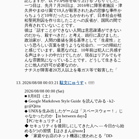
記しますが、以下の内容を取り上げるつもりでした。
一つ目は、先月７月26日は、2016年に障害者施設・津
久井やまゆり園で19人が殺害されたあの悲惨な事件か
らちょうど10年だったにもかかわらず、日本社会が植
松聖死刑囚を作り出したことへの反省が、国民の間で
共有されていないことです。
彼は「話すことができない人間は意思疎通ができない
のだから、殺すべきだ」と考え、凶行に及びました。
政治家が、人間の価値を測る基準として「生産性」と
いう恐ろしい言葉を使うような社会の、一つの帰結だ
と感じています。最悪なのは、10年前は犯人に共感す
る声はネットの中だけでしたが、現在はリアルでもそ
んな雰囲気になっていることです。どうして生きるこ
とに他人の許可が必要なのか。
ナチスが障害者20万人以上を毒ガス等で殺害した「
2026/08/08 00:03:21
駄文にゅうす
2026/08/08 00:00 (Sat)
■ 8月8日（土）
◆ Google Markdown Style Guide を読んでみる - k2-
gc@Qiita
◆ UNIXを生み出したゲームは「スペースウォー！」じ
ゃなかったのか 【in between days】
【PC/セキュリティ】
◆ セキュリティを後回しにしてきた人へ — 今日から始
める5つの習慣 【はさまん@note】
◆ 「家庭やお店のネット機器に使われとる『DD-