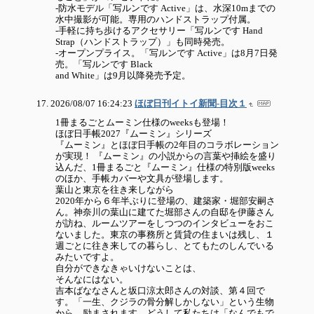
-防水モデル「写ルンです Active」は、水深10mまでの
水中撮影が可能。専用のハンドストラップ付属。
-手軽に持ち歩けるアクセサリー「写ルンです Hand
Strap（ハンドストラップ）」も同時発売。
-オープンプライス。「写ルンです Active」は8月7日発
売。「写ルンです Black
and White」は9月以降発売予定。
2026/08/07 16:24:23
ほぼ日刊イトイ新聞-目次１
1冊まるごとムーミン仕様のweeksも登場！
ほぼ日手帳2027『ムーミン』シリーズ
『ムーミン』とほぼ日手帳の2年目のコラボレーション
が実現！ 『ムーミン』の小説からの言葉や挿絵を盛り
込んだ、1冊まるごと『ムーミン』仕様の特別版weeks
のほか、手帳カバーや文具が登場します。
葉山と東京を往き来しながら
2020年から６年半ぶりに登場の、建築家・堀部安嗣さ
ん。神奈川の葉山に建てた堀部さんの自邸を伊藤さん
が訪ね、ルームツアーをしつつのインタビューをおこ
ないました。東京の事務所と賃貸の住まいは残し、１
週ごとに往き来しての暮らし、とてもたのしんでいる
みたいですよ。
自分ができなきゃいけないことは、
そんなにはない。
吉本ばななさんと坂口涼太郎さんの対談、第４回で
す。「一生、クジラの骨分解しかしない」という生物
から、励まされます。どうして私たちは「なんでもで