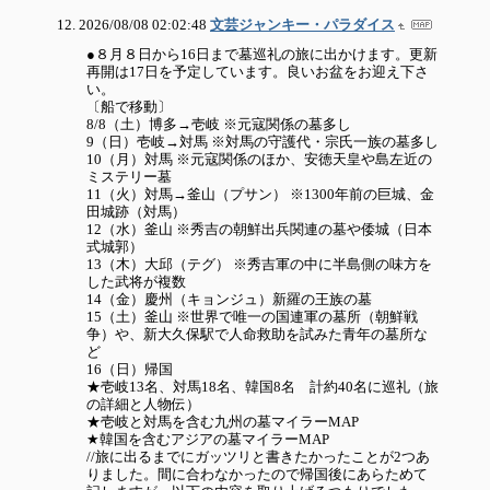
2026/08/08 02:02:48
文芸ジャンキー・パラダイス
●８月８日から16日まで墓巡礼の旅に出かけます。更新
再開は17日を予定しています。良いお盆をお迎え下さ
い。
〔船で移動〕
8/8（土）博多→壱岐 ※元寇関係の墓多し
9（日）壱岐→対馬 ※対馬の守護代・宗氏一族の墓多し
10（月）対馬 ※元寇関係のほか、安徳天皇や島左近の
ミステリー墓
11（火）対馬→釜山（プサン） ※1300年前の巨城、金
田城跡（対馬）
12（水）釜山 ※秀吉の朝鮮出兵関連の墓や倭城（日本
式城郭）
13（木）大邱（テグ） ※秀吉軍の中に半島側の味方を
した武将が複数
14（金）慶州（キョンジュ）新羅の王族の墓
15（土）釜山 ※世界で唯一の国連軍の墓所（朝鮮戦
争）や、新大久保駅で人命救助を試みた青年の墓所な
ど
16（日）帰国
★壱岐13名、対馬18名、韓国8名 計約40名に巡礼（旅
の詳細と人物伝）
★壱岐と対馬を含む九州の墓マイラーMAP
★韓国を含むアジアの墓マイラーMAP
//旅に出るまでにガッツリと書きたかったことが2つあ
りました。間に合わなかったので帰国後にあらためて