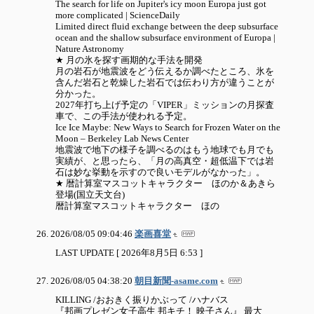
The search for life on Jupiter's icy moon Europa just got
more complicated | ScienceDaily
Limited direct fluid exchange between the deep subsurface
ocean and the shallow subsurface environment of Europa |
Nature Astronomy
★ 月の氷を探す画期的な手法を開発
月の岩石が地震波をどう伝えるか調べたところ、氷を
含んだ岩石と乾燥した岩石では伝わり方が違うことが
分かった。
2027年打ち上げ予定の「VIPER」ミッションの月探査
車で、この手法が使われる予定。
Ice Ice Maybe: New Ways to Search for Frozen Water on the
Moon – Berkeley Lab News Center
地震波で地下の様子を調べるのはもう地球でも月でも
実績が、と思ったら、「月の高真空・超低温下では岩
石は妙な挙動を示すので良いモデルがなかった」。
★ 暦計算室マスコットキャラクター ほのか＆あきら
登場(国立天文台)
暦計算室マスコットキャラクター ほの
2026/08/05 09:04:46
楽画喜堂
LAST UPDATE [ 2026年8月5日 6:53 ]
2026/08/05 04:38:20
朝目新聞-asame.com
KILLING /おおきく振りかぶって /ハナバス
『邦画プレゼン女子高生 邦キチ！ 映子さん』 最大