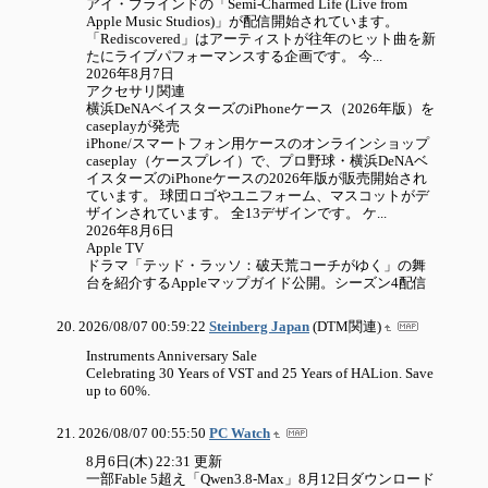
アイ・ブラインドの「Semi-Charmed Life (Live from
Apple Music Studios)」が配信開始されています。
「Rediscovered」はアーティストが往年のヒット曲を新
たにライブパフォーマンスする企画です。 今...
2026年8月7日
アクセサリ関連
横浜DeNAベイスターズのiPhoneケース（2026年版）を
caseplayが発売
iPhone/スマートフォン用ケースのオンラインショップ
caseplay（ケースプレイ）で、プロ野球・横浜DeNAベ
イスターズのiPhoneケースの2026年版が販売開始され
ています。 球団ロゴやユニフォーム、マスコットがデ
ザインされています。 全13デザインです。 ケ...
2026年8月6日
Apple TV
ドラマ「テッド・ラッソ：破天荒コーチがゆく」の舞
台を紹介するAppleマップガイド公開。シーズン4配信
2026/08/07 00:59:22
Steinberg Japan
(DTM関連)
Instruments Anniversary Sale
Celebrating 30 Years of VST and 25 Years of HALion. Save
up to 60%.
2026/08/07 00:55:50
PC Watch
8月6日(木) 22:31 更新
一部Fable 5超え「Qwen3.8-Max」8月12日ダウンロード