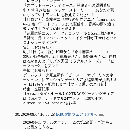
プレゼント・アンケート
『スプラトゥーン レイダース』開発者への質問募集
中！ すりみ連合、シャケ、ストーリー……あなたが気
になっているアレコレを教えてください！
【ヒロアカ】高校生エリ主役の新作アニメ『I am a hero
too』各プラットフォームにて配信中。音楽の夢を追う
彼女が路上ライブの日を迎える
『超翼戦騎エスティーク』コンソール＆Steam版が8月6
日発売。元コンパイルのクリエイター陣が手がける8bit
ロボシューティング
告知（お知らせ）
8月11日（火・祝）19時から『今井麻美のニコニコ
SSG』特番配信。五十嵐裕美さん、高野麻美さん、佳村
はるかさんと『リズム天国 ミラクルスターズ』、『ヒ
ーブホー2』をプレイ
告知（お知らせ）
ゲームフリーク完全新作『ビースト・オブ・リンカネ
ーション』にアクションゲーム大好き編集者が挑戦！ 8
月4日19時から配信します【ファミ通いのこり部】
特集・企画記事
【Amazonタイムセール】GXTRACEゲーミングチェア
は41%オフ、レッドブル24本セットは30%オフ。
AirPods Pro 3やiPhone Airもお得
2026/08/04 20:59:28
妖精現実 フェアリアル
2026-08-03 ウォルステンホームの第2命題・再訪 ちょ
っと目からうろこ