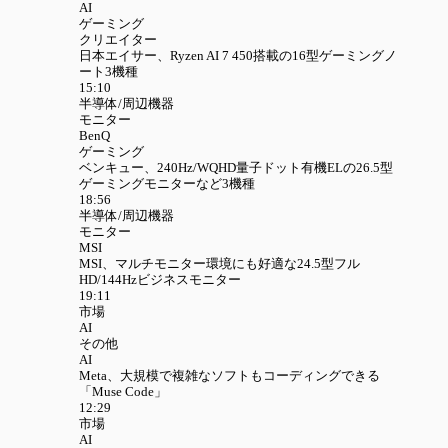
AI
ゲーミング
クリエイター
日本エイサー、Ryzen AI 7 450搭載の16型ゲーミングノ
ート3機種
15:10
半導体/周辺機器
モニター
BenQ
ゲーミング
ベンキュー、240Hz/WQHD量子ドット有機ELの26.5型
ゲーミングモニターなど3機種
18:56
半導体/周辺機器
モニター
MSI
MSI、マルチモニター環境にも好適な24.5型フル
HD/144Hzビジネスモニター
19:11
市場
AI
その他
AI
Meta、大規模で複雑なソフトもコーディングできる
「Muse Code」
12:29
市場
AI