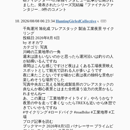
樹ディレクターへの単独インタビュー記事が公開され
ました。発表されたシリーズ完結編『ファイナルファ
ンタジー…0件のコメント
2026/08/08 06:23:34
HuntingGirledCollective
千鳥運河 旭化成 フレアスタック 製油 工業夜景 サイク
リング
投稿日:2026年8月 6日
by オオカワ
カテゴリ: 写真
川崎の工業地帯の一角
週末は誰もいないのかと思ったら運河沿いは釣りの人
が結構いるんですね
昼間はこんな感じですけど夜はよくある工場夜景映え
スポットとして観光で訪れる人が多いようです
夜に来たことないですが確かに夜は夜の独特な景色が
楽しめそうな場所でした
写真中央左に見える旭化成製造所のフレアスタックの
炎なんか都心夜景とはまた全然違う迫力の光景かもし
れませんねー
あ、この夏は「工業地帯ナイトライド」やろうかな？
夜景の中を走って暑くなったらTREXも近いから休憩で
きていいかもですね
#サイクリング #ロードバイク #roadbike #工業地帯 #工
場
ブログ記事を読む
ブックマーク 2026年8月5日 パナレーサー プライムビ