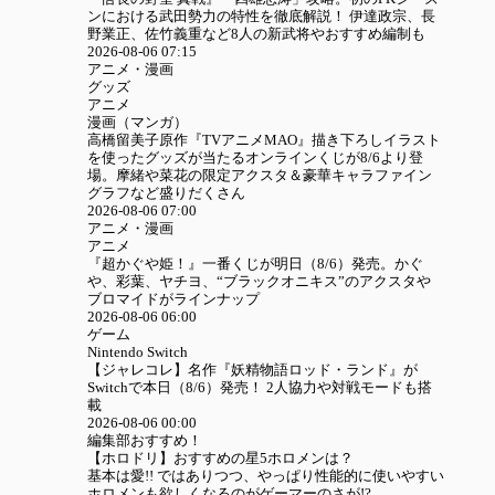
ンにおける武田勢力の特性を徹底解説！ 伊達政宗、長
野業正、佐竹義重など8人の新武将やおすすめ編制も
2026-08-06 07:15
アニメ・漫画
グッズ
アニメ
漫画（マンガ）
高橋留美子原作『TVアニメMAO』描き下ろしイラスト
を使ったグッズが当たるオンラインくじが8/6より登
場。摩緒や菜花の限定アクスタ＆豪華キャラファイン
グラフなど盛りだくさん
2026-08-06 07:00
アニメ・漫画
アニメ
『超かぐや姫！』一番くじが明日（8/6）発売。かぐ
や、彩葉、ヤチヨ、“ブラックオニキス”のアクスタや
ブロマイドがラインナップ
2026-08-06 06:00
ゲーム
Nintendo Switch
【ジャレコレ】名作『妖精物語ロッド・ランド』が
Switchで本日（8/6）発売！ 2人協力や対戦モードも搭
載
2026-08-06 00:00
編集部おすすめ！
【ホロドリ】おすすめの星5ホロメンは？
基本は愛!! ではありつつ、やっぱり性能的に使いやすい
ホロメンも欲しくなるのがゲーマーのさが!?