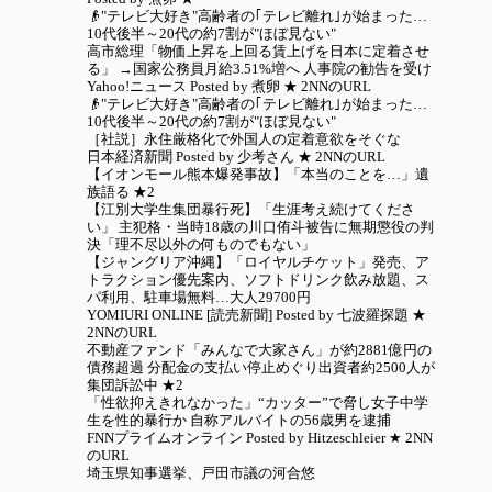
👴"テレビ大好き"高齢者の｢テレビ離れ｣が始まった…
10代後半～20代の約7割が"ほぼ見ない"
高市総理「物価上昇を上回る賃上げを日本に定着させ
る」 →国家公務員月給3.51%増へ 人事院の勧告を受け
Yahoo!ニュース Posted by 煮卵 ★ 2NNのURL
👴"テレビ大好き"高齢者の｢テレビ離れ｣が始まった…
10代後半～20代の約7割が"ほぼ見ない"
［社説］永住厳格化で外国人の定着意欲をそぐな
日本経済新聞 Posted by 少考さん ★ 2NNのURL
【イオンモール熊本爆発事故】「本当のことを…」遺
族語る ★2
【江別大学生集団暴行死】「生涯考え続けてくださ
い」 主犯格・当時18歳の川口侑斗被告に無期懲役の判
決「理不尽以外の何ものでもない」
【ジャングリア沖縄】「ロイヤルチケット」発売、ア
トラクション優先案内、ソフトドリンク飲み放題、ス
パ利用、駐車場無料…大人29700円
YOMIURI ONLINE [読売新聞] Posted by 七波羅探題 ★
2NNのURL
不動産ファンド「みんなで大家さん」が約2881億円の
債務超過 分配金の支払い停止めぐり出資者約2500人が
集団訴訟中 ★2
「性欲抑えきれなかった」“カッター”で脅し女子中学
生を性的暴行か 自称アルバイトの56歳男を逮捕
FNNプライムオンライン Posted by Hitzeschleier ★ 2NN
のURL
埼玉県知事選挙、戸田市議の河合悠