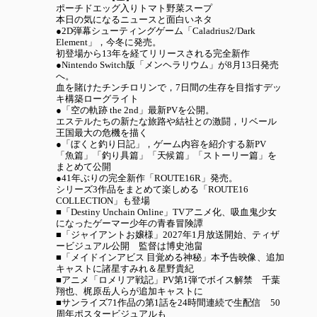
ポーチドエッグ入りトマト野菜スープ
本日の気になるニュースと面白いネタ
●2D弾幕シューティングゲーム「Caladrius2/Dark
Element」，今冬に発売。
初登場から13年を経てリリースされる完全新作
●Nintendo Switch版「メンヘラリウム」が8月13日発売
へ。
血を賭けたチンチロリンで，7日間の生存を目指すデッ
キ構築ローグライト
●「空の軌跡 the 2nd」最新PVを公開。
エステルたちの新たな旅路や結社との激闘，リベール
王国最大の危機を描く
●「ぼくと釣り日記」，ゲーム内容を紹介する新PV
「魚篇」「釣り具篇」「天候篇」「ストーリー篇」を
まとめて公開
●41年ぶりの完全新作「ROUTE16R」発売。
シリーズ3作品をまとめて楽しめる「ROUTE16
COLLECTION」も登場
■「Destiny Unchain Online」TVアニメ化、吸血鬼少女
になったゲーマー少年の青春冒険譚
■「ジャイアントお嬢様」2027年1月放送開始、ティザ
ービジュアル公開 監督は博史池畠
■「メイドインアビス 目覚める神秘」本予告映像、追加
キャストに諸星すみれ＆星野貴紀
■アニメ「ロメリア戦記」PV第1弾でボイス解禁 千葉
翔也、梶原岳人らが追加キャストに
■サンライズ71作品の第1話を24時間連続で生配信 50
周年ポスタービジュアルも