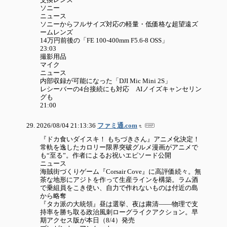
ソニー
ニュース
ソニーからフルサイズ対応の軽量・低価格な超望遠ズ
ームレンズ
14万円前後の「FE 100-400mm F5.6-8 OSS」
23:03
撮影用品
マイク
ニュース
内部収録が可能になった「DJI Mic Mini 2S」
レシーバーの4台接続にも対応 AIノイズキャンセリン
グも
21:00
2026/08/04 21:13:36
ファミ通.com
『ドカ食いダイスキ！ もちづきさん』アニメ化決定！
常軌を逸したカロリー限界突破グルメ漫画がアニメで
も“至る”。作者によるお祝いエピソード公開
ニュース
海賊街づくりゲーム『Corsair Cove』に高評価続々。無
茶な地形にアジトを作って生産ラインを構築。ラム酒
で乗組員をこき使い、自力で作れないものは付近の島
から略奪
『タカ派の大統領』昼は選挙、夜は粛清――物理で支
持率を勝ち取る政治風刺ローグライクアクション。早
期アクセス版が本日（8/4）発売