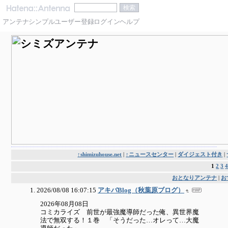
アンテナ
シンプル
ユーザー登録
ログイン
ヘルプ
↑shimizuhouse.net
|
↑ニュースセンター
|
ダイジェスト付き
|
1
2
3
おとなりアンテナ
|
お
2026/08/08 16:07:15
アキバBlog（秋葉原ブログ）
2026年08月08日
コミカライズ 前世が最強魔導師だった俺、異世界魔
法で無双する！１巻 「そうだった…オレって…大魔