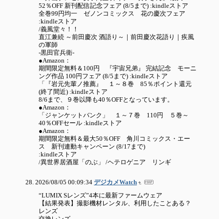
52％OFF 新刊配信記念フェア (8/5まで) :kindleストア
全巻99円均一 ゼノンコミックス 花の慶次フェア
:kindleストア
/義風堂々！！
直江兼続 ～前田慶次 酒語り～｜前田慶次花語り｜疾風
の軍師
-黒田官兵衛-
●Amazon：
期間限定無料＆100円 『宇宙兄弟』 完結記念 モーニ
ング作品 100円フェア (8/5まで) :kindleストア
「『岩元先輩ノ推薦』 １～８巻 85％ポイント還元
(終了間近) :kindleストア
8/6まで、９巻以降も40％OFFとなっています。
●Amazon：
「ジャンケットバンク」 １～７巻 110円 ５巻～
40％OFFセール :kindleストア
●Amazon：
期間限定無料＆最大50％OFF 角川コミックス・エー
ス 新刊連動キャンペーン (8/17まで)
:kindleストア
/異世界居酒屋「のぶ」 /ヘテロゲニア リンギ
2026/08/05 00:09:34
デジカメWatch
“LUMIX Sレンズ”4本に最新ファームウェア
【結果発表】撮影機材レンタル、利用したことある？
レンズ
交換レンズ