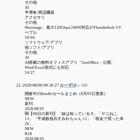
その他
AI
半導体/周辺機器
アクセサリ
その他
Nextorage、最大120Gbps/240W対応のThunderbolt 5ケ
ーブル
18:04
ソフトウェア/アプリ
他ソフト/アプリ
その他
AI
AI搭載の無料オフィスアプリ「GenOffice」公開。
Word/Excel形式にも対応
14:27
2026/08/06 09:30:27
かーずSP
開催中のKindleセールまとめ（8月05日更新）
NEW
新刊
2026.08.05
🆕【06日の新刊】「妹は知っている 8」「ヤニねこ
13」「平成敗残兵すみれちゃん 11」「税金で買った本
20」
NEW
R18
2026.08.05