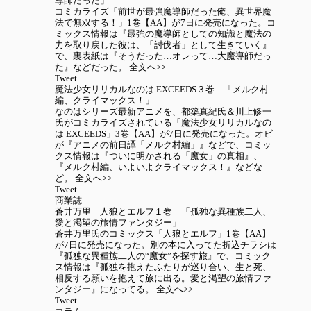
導師だった」
コミカライズ「前世が最強魔導師だった俺、異世界魔
法で無双する！」1巻【AA】が7日に発売になった。コ
ミックス情報は『最強の魔導師としての知識と魔法の
力を取り戻した彼は、「討伐者」として生きていく』
で、裏表紙は『そうだった…オレって…大魔導師だっ
た』などだった。 全文へ>>
Tweet
魔法少女リリカルなのは EXCEEDS３巻 「メルク村
編、クライマックス！」
なのはシリーズ最新アニメを、都築真紀氏＆川上修一
氏がコミカライズされている「魔法少女リリカルなの
は EXCEEDS」3巻【AA】が7日に発売になった。オビ
が『アニメの前日譚「メルク村編」』などで、コミッ
クス情報は『ついに明かされる「魔女」の真相』、
『メルク村編、いよいよクライマックス！』などな
ど。 全文へ>>
Tweet
商業誌
蒼井万里 人狼とエルフ１巻 「孤独な異種族二人、
愛と渇望の旅情ファンタジー」
蒼井万里氏のコミックス「人狼とエルフ」1巻【AA】
が7日に発売になった。別の本に入ってた折込チラシは
『孤独な異種族二人の“魔女”を探す旅』で、コミック
ス情報は『孤独を抱えたふたりが巡り合い、生と死、
相反する願いを抱えて旅に出る。愛と渇望の旅情ファ
ンタジー』になってる。 全文へ>>
Tweet