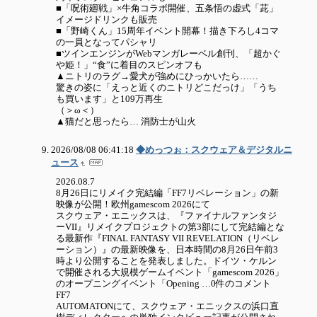
■「呪術廻戦」×牛角コラボ開催、五条悟の虚式「茈」
イメージドリンクも販売
■「野崎くん」15周年イベント開幕！描き下ろし4コマ
の一員となってパシャリ
■ツインエンジンがWebマンガレーベル創刊、「超かぐ
や姫！」“食”に着目のスピンオフも
▲ニトリのラグ→愛犬が強めにひっかいたら……
驚きの姿に「えっと近くのニトリどこだっけ」「うち
も買います」と109万再生
（＞ω＜）
▲猫だと思ったら… 消防士が山火
2026/08/08 06:41:18
◆めっつぉ：スクウェア＆デジタルニ
ュース
2026.08.7
8月26日にリメイク完結編「FF7リベレーション」の新
映像が公開！欧州gamescom 2026にて
スクウェア・エニックスは、『ファイナルファンタジ
ーVII』リメイクプロジェクトの第3部にして完結編とな
る最新作『FINAL FANTASY VII REVELATION（リベレ
ーション）』の最新映像を、日本時間の8月26日午前3
時より公開することを発表しました。ドイツ・ケルン
で開催される大規模ゲームイベント「gamescom 2026」
のオープニングイベント「Opening …0件のコメント
FF7
AUTOMATONにて、スクウェア・エニックスの浜口直