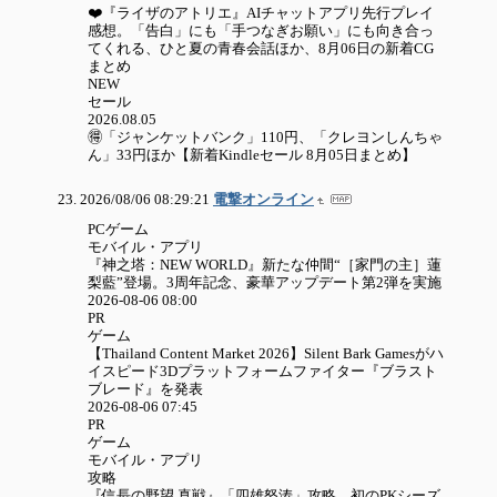
❤️『ライザのアトリエ』AIチャットアプリ先行プレイ
感想。「告白」にも「手つなぎお願い」にも向き合っ
てくれる、ひと夏の青春会話ほか、8月06日の新着CG
まとめ
NEW
セール
2026.08.05
🉐「ジャンケットバンク」110円、「クレヨンしんちゃ
ん」33円ほか【新着Kindleセール 8月05日まとめ】
2026/08/06 08:29:21
電撃オンライン
PCゲーム
モバイル・アプリ
『神之塔：NEW WORLD』新たな仲間“［家門の主］蓮
梨藍”登場。3周年記念、豪華アップデート第2弾を実施
2026-08-06 08:00
PR
ゲーム
【Thailand Content Market 2026】Silent Bark Gamesがハ
イスピード3Dプラットフォームファイター『ブラスト
ブレード』を発表
2026-08-06 07:45
PR
ゲーム
モバイル・アプリ
攻略
『信長の野望 真戦』「四雄怒涛」攻略。初のPKシーズ