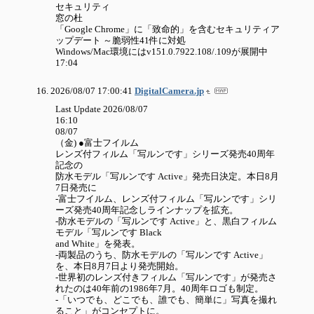
セキュリティ
窓の杜
「Google Chrome」に「致命的」を含むセキュリティア
ップデート ～脆弱性41件に対処
Windows/Mac環境にはv151.0.7922.108/.109が展開中
17:04
2026/08/07 17:00:41
DigitalCamera.jp
Last Update 2026/08/07
16:10
08/07
（金) ●富士フイルム
レンズ付フィルム「写ルンです」シリーズ発売40周年
記念の
防水モデル「写ルンです Active」発売日決定。本日8月
7日発売に
-富士フイルム、レンズ付フィルム「写ルンです」シリ
ーズ発売40周年記念しラインナップを拡充。
-防水モデルの「写ルンです Active」と、黒白フィルム
モデル「写ルンです Black
and White」を発表。
-両製品のうち、防水モデルの「写ルンです Active」
を、本日8月7日より発売開始。
-世界初のレンズ付きフィルム「写ルンです」が発売さ
れたのは40年前の1986年7月。40周年ロゴも制定。
-「いつでも、どこでも、誰でも、簡単に」写真を撮れ
ること」がコンセプトに。