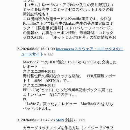
コラム
【コラム】Komifloストアでkakao先生の受注限定版コ
ミックを販売中！コミックゼロスやホットミルクの最
新雑誌情報も！
エロ漫画読み放題サービスKomiflo運営です。今回は
Komifloストアで販売中のkakao先生の受注限定版コミ
ック「【限定版 紙書籍】ストロベリーフィーバー♡」
の情報や、お得なクーポン情報、最新雑誌「コミック
ゼロス#138」、「ホットミルク9月号」の配信情報をお
2026/08/08 16:01:00
Intermezzoスクウェア・エニックスのニ
ュースサイト
MacBook ProのHDD増設！160GBから500GBに交換した
レポート …
スクエニ2004-2013
野村哲也氏の繊細なタッチを堪能。 FF8原画展レポー
ト！ 新宿「ARTNIA」で…
スクエニ2004-2013
FF1～13がセットになった25周年記念ボックス買った
よ！レビュー なにこのディ…
PC
「LaVie Z」買ったよ！レビュー MacBook Airよりも
ペットボトル1…
2026/08/08 12:47:23
MdN
(雑誌)
カラーグリッチノイズを作る方法（ノイジーでグラフ