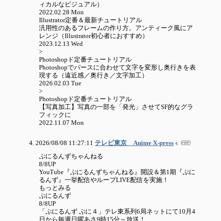
ィカルなビジュアル）
2022.02.28 Mon
Illustrator定番＆最新チュートリアル
汎用性のあるフレームの作り方。アンティーク風にア
レンジ（Illustrator初心者におすすめ）
2023.12.13 Wed
>
Photoshopド定番チュートリアル
Photoshopでパースに合わせて文字を変形し奥行きを表
現する（遠近感／奥行き／文字加工）
2026.02.03 Tue
>
Photoshopド定番チュートリアル
【写真加工】写真の一部を「発光」させてSF的なグラ
フィックに
2022.11.07 Mon
2026/08/08 11:27:11
テレビ東京 Anime X-press
ぷにるんずちゃんねる
8/8UP
YouTube『ぷにるんずちゃんねる』開設＆第1期『ぷに
るんず』一挙配信やループLIVE配信を実施！
もっとみる
ぷにるんず
8/8UP
「ぷにるんず ぷに４」テレ東系列6局ネットにて10月4
日から毎週日曜あさ9時15分～放送！