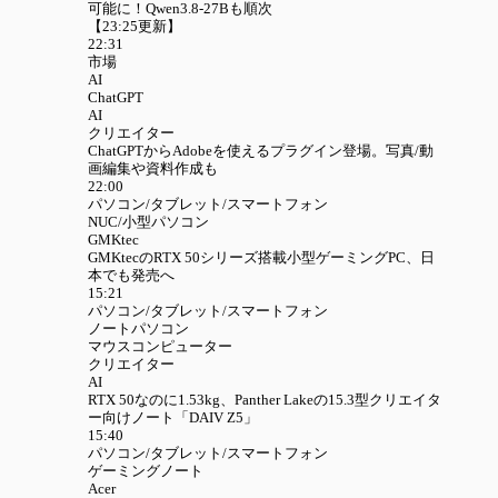
可能に！Qwen3.8-27Bも順次
【23:25更新】
22:31
市場
AI
ChatGPT
AI
クリエイター
ChatGPTからAdobeを使えるプラグイン登場。写真/動
画編集や資料作成も
22:00
パソコン/タブレット/スマートフォン
NUC/小型パソコン
GMKtec
GMKtecのRTX 50シリーズ搭載小型ゲーミングPC、日
本でも発売へ
15:21
パソコン/タブレット/スマートフォン
ノートパソコン
マウスコンピューター
クリエイター
AI
RTX 50なのに1.53kg、Panther Lakeの15.3型クリエイタ
ー向けノート「DAIV Z5」
15:40
パソコン/タブレット/スマートフォン
ゲーミングノート
Acer