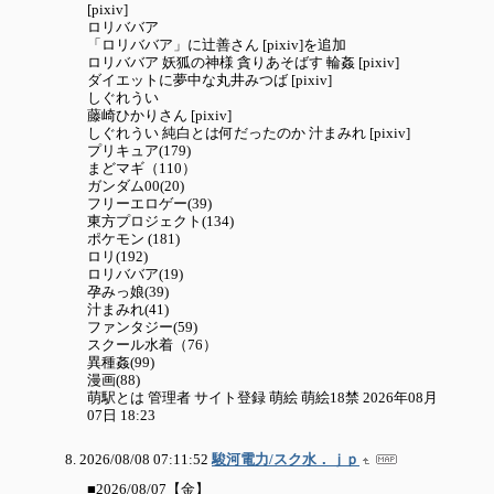
[pixiv]
ロリババア
「ロリババア」に辻善さん [pixiv]を追加
ロリババア 妖狐の神様 貪りあそばす 輪姦 [pixiv]
ダイエットに夢中な丸井みつば [pixiv]
しぐれうい
藤崎ひかりさん [pixiv]
しぐれうい 純白とは何だったのか 汁まみれ [pixiv]
プリキュア(179)
まどマギ（110）
ガンダム00(20)
フリーエロゲー(39)
東方プロジェクト(134)
ポケモン (181)
ロリ(192)
ロリババア(19)
孕みっ娘(39)
汁まみれ(41)
ファンタジー(59)
スクール水着（76）
異種姦(99)
漫画(88)
萌駅とは 管理者 サイト登録 萌絵 萌絵18禁 2026年08月
07日 18:23
2026/08/08 07:11:52
駿河電力/スク水．ｊｐ
■2026/08/07【金】