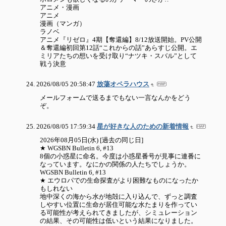
アニメ・漫画
アニメ
漫画（マンガ）
ラノベ
アニメ『リゼロ』4期【奪還編】8/12放送開始。PV公開
＆奪還編初回第12話“これからの話”あらすじ公開。エ
ミリアたちの想いを受け取り“ナツキ・スバル”として
戦う決意
2026/08/05 20:58:47
放蕩オペラハウス
メールフォームで送るまでもない一言なんかをどう
ぞ。
2026/08/05 17:59:34
星が好きな人のための新着情報
2026年08月05日(水) [過去の同じ日]
★ WGSBN Bulletin 6, #13
8個の小惑星に命名。今度は小惑星番号が見事に連番に
なっています。なにかの関係の人たちでしょうか。
WGSBN Bulletin 6, #13
★ エウロパでの生命探査がより困難なものになったか
もしれない
地中深くの海から水が地殻に入り込んで、ずっと調査
しやすい位置に生命が居住可能な水たまりを作ってい
る可能性が考えられてきましたが、シミュレーション
の結果、その可能性は低いという結果になりました。