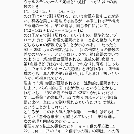
ウォルステンホームの定理といえば、 n が 5 以上の素
数のとき
1/1 + 1/2 + 1/3 + ··· + 1/(n － 1)
の分子は n2 で割り切れる、という命題を指すことが多
い。有名な美しい定理ではあるが、本来これは3部構成
の命題の一つ目。第2命題は、同じ条件において、
1/12 + 1/22 + 1/32 + ··· + 1/(n － 1)2
の分子が n で割り切れる、というもの。標準的なアプ
ローチでは、第1命題の証明のとき、とある整数 A, B が
どちらも n の倍数であることが示される。「だったら
A2 － 2BC も n の倍数だよね」（n の倍数と n の倍数の
差なのだから）、というロジックで、第1命題のついで
のように、第2命題は証明される。最後の第3命題は、
第1命題ほどではないにせよ、それなりに有名（こっち
も「ウォルステンホームの定理」と呼ばれる）。3部構
成のうち、真ん中の第2命題だけは「おまけ」扱いとい
うか、軽視されている。
理由は「第1命題が証明されると、連動的に証明されて
しまい、パズル的な面白さが低い」ということかもし
れないし、「第1命題の分母に《2乗》が付いただけ
で、二番煎じの類似品。 n2 で割り切れるという第1命
題と比べ、単に n で割り切れるというだけでは地味」
ということかもしれない。
ところが、この不人気の第2命題に、一般には知られて
いない「意外な事実」が隠されていた！ 第2命題は、
次の定理と同値なのだが………
定理 q が 5 以上の素数のとき、 q － 1 個の平方数 12,
22, ···, (q － 1)2 の「q － 2 個ずつの積」の和は、 q の倍