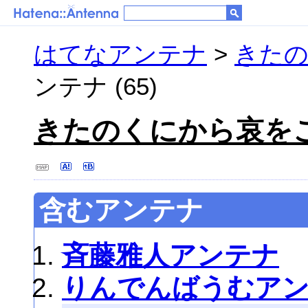
はてなアンテナ
>
きた
ンテナ (65)
きたのくにから哀を
含むアンテナ
斉藤雅人アンテナ
りんでんばうむア