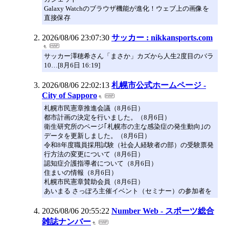
Galaxy Watchのブラウザ機能が進化！ウェブ上の画像を
直接保存
2026/08/06 23:07:30
サッカー : nikkansports.com
サッカー澤穂希さん「まさか」カズから人生2度目のバラ
10…[8月6日 16:19]
2026/08/06 22:02:13
札幌市公式ホームページ -
City of Sapporo
札幌市民憲章推進会議（8月6日）
都市計画の決定を行いました。（8月6日）
衛生研究所のページ｢札幌市の主な感染症の発生動向｣の
データを更新しました。（8月6日）
令和8年度職員採用試験（社会人経験者の部）の受験票発
行方法の変更について（8月6日）
認知症介護指導者について（8月6日）
住まいの情報（8月6日）
札幌市民憲章賛助会員（8月6日）
あいまる さっぽろ主催イベント（セミナー）の参加者を
2026/08/06 20:55:22
Number Web - スポーツ総合
雑誌ナンバー