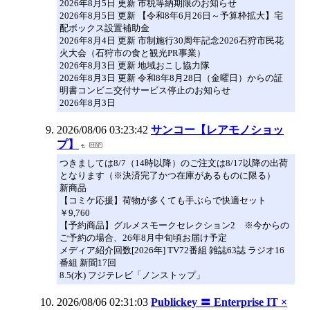
2026年8月5日 更新 市税等納期限のお知らせ
2026年8月5日 更新 【令和8年6月26日～予算枠拡大】宅
配ボックス設置補助金
2026年8月4日 更新 市制施行30周年記念2026石狩市民花
火大会（石狩市の食と観光PR事業）
2026年8月3日 更新 地域おこし協力隊
2026年8月3日 更新 令和8年8月28日（金曜日）からの証
明書コンビニ交付サービス停止のお知らせ
2026年8月3日
2026/08/06 03:23:42
サンコー【レアモノショッ
プ】
つきましては8/7（14時以降）のご注文は8/17以降の出荷
となります（※決済完了かつ在庫があるものに限る）
新商品
【コミケ応援】荷物が多くても手ぶらで快適セット
￥9,760
【予約商品】グルメスモークセレクション2 ※今からの
ご予約の場合、26年8月中旬頃お届け予定
メディア紹介回数[2026年] TV72番組 雑誌63誌 ラジオ16
番組 新聞17回
8.5(水) フジテレビ「ノンストップ」
2026/08/06 02:31:03
Publickey 〓 Enterprise IT ×