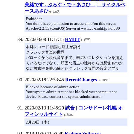
美緒です - ぶろぐ・で・あさひ | サイクルベ
ースあさひ
Forbidden
You don’t have permission to access /mio/on this server.
Apache/2.2.15 (CentOS) Server at www.cb-asahi.jp Port 80
2020/03/08 11:17:15
HMDT
本郷レコード 頑固な店主が誘う
クラシック音楽の世界
バロックから現代音楽まで、幅広いコレクションを揃え
ているだけでなく、頑固な店主の性格からは想像もつか
ない検索性を兼ね備えたクラシック専門の音楽アプリ
2020/02/18 22:53:45
RecentChanges
Blocked because of admin action
Your system administrator has blocked your computer or
device. Please contact the system administrator.
2020/02/13 11:45:20
試合 | コンサドーレ札幌 オ
フィシャルサイト
2月20日（木）
2019/11/30 11:53:49
Radium Software