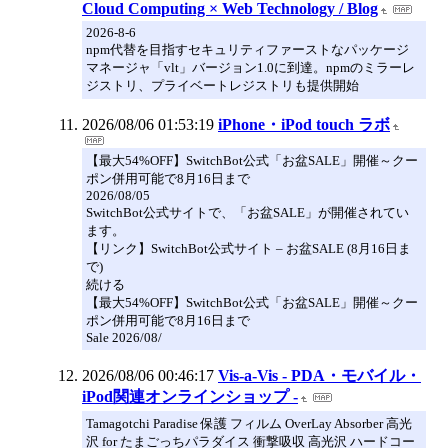
Cloud Computing × Web Technology / Blog
2026-8-6
npm代替を目指すセキュリティファーストなパッケージ
マネージャ「vlt」バージョン1.0に到達。npmのミラーレ
ジストリ、プライベートレジストリも提供開始
2026/08/06 01:53:19
iPhone・iPod touch ラボ
【最大54%OFF】SwitchBot公式「お盆SALE」開催～クー
ポン併用可能で8月16日まで
2026/08/05
SwitchBot公式サイトで、「お盆SALE」が開催されてい
ます。
【リンク】SwitchBot公式サイト – お盆SALE (8月16日ま
で)
続ける
【最大54%OFF】SwitchBot公式「お盆SALE」開催～クー
ポン併用可能で8月16日まで
Sale 2026/08/
2026/08/06 00:46:17
Vis-a-Vis - PDA・モバイル・
iPod関連オンラインショップ -
Tamagotchi Paradise 保護 フィルム OverLay Absorber 高光
沢 for たまごっちパラダイス 衝撃吸収 高光沢 ハードコー