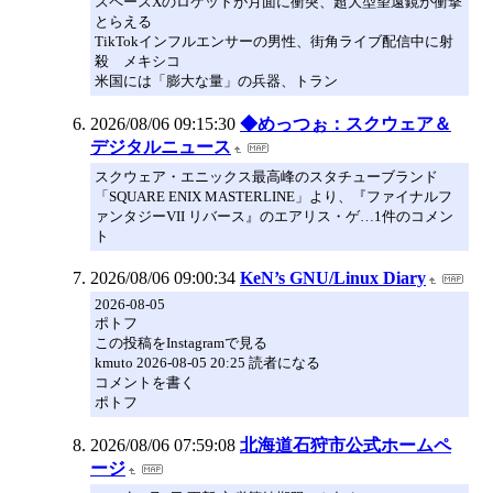
スペースXのロケットが月面に衝突、超大型望遠鏡が衝撃
とらえる
TikTokインフルエンサーの男性、街角ライブ配信中に射
殺 メキシコ
米国には「膨大な量」の兵器、トラン
2026/08/06 09:15:30
◆めっつぉ：スクウェア＆
デジタルニュース
スクウェア・エニックス最高峰のスタチューブランド
「SQUARE ENIX MASTERLINE」より、『ファイナルフ
ァンタジーVII リバース』のエアリス・ゲ…1件のコメン
ト
2026/08/06 09:00:34
KeN’s GNU/Linux Diary
2026-08-05
ポトフ
この投稿をInstagramで見る
kmuto 2026-08-05 20:25 読者になる
コメントを書く
ポトフ
2026/08/06 07:59:08
北海道石狩市公式ホームペ
ージ