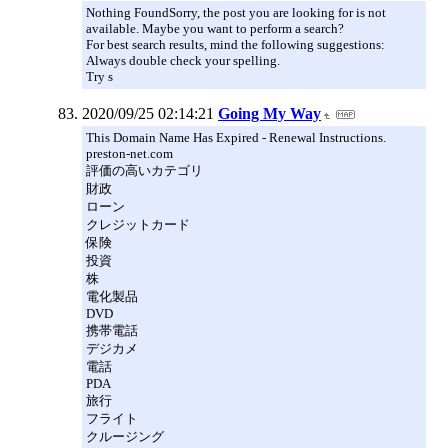
Nothing FoundSorry, the post you are looking for is not
available. Maybe you want to perform a search?
For best search results, mind the following suggestions:
Always double check your spelling.
Try s
2020/09/25 02:14:21
Going My Way
This Domain Name Has Expired - Renewal Instructions.
preston-net.com
評価の高いカテゴリ
財政
ローン
クレジットカード
保険
投資
株
電化製品
DVD
携帯電話
デジカメ
電話
PDA
旅行
フライト
クルージング