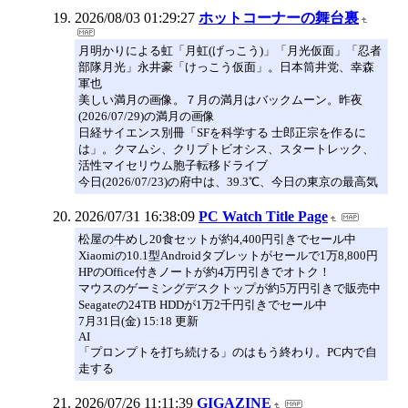
2026/08/03 01:29:27
ホットコーナーの舞台裏
月明かりによる虹「月虹(げっこう)」「月光仮面」「忍者
部隊月光」永井豪「けっこう仮面」。日本筒井党、幸森
軍也
美しい満月の画像。７月の満月はバックムーン。昨夜
(2026/07/29)の満月の画像
日経サイエンス別冊「SFを科学する 士郎正宗を作るに
は」。クマムシ、クリプトビオシス、スタートレック、
活性マイセリウム胞子転移ドライブ
今日(2026/07/23)の府中は、39.3℃、今日の東京の最高気
2026/07/31 16:38:09
PC Watch Title Page
松屋の牛めし20食セットが約4,400円引きでセール中
Xiaomiの10.1型Androidタブレットがセールで1万8,800円
HPのOffice付きノートが約4万円引きでオトク！
マウスのゲーミングデスクトップが約5万円引きで販売中
Seagateの24TB HDDが1万2千円引きでセール中
7月31日(金) 15:18 更新
AI
「プロンプトを打ち続ける」のはもう終わり。PC内で自
走する
2026/07/26 11:11:39
GIGAZINE