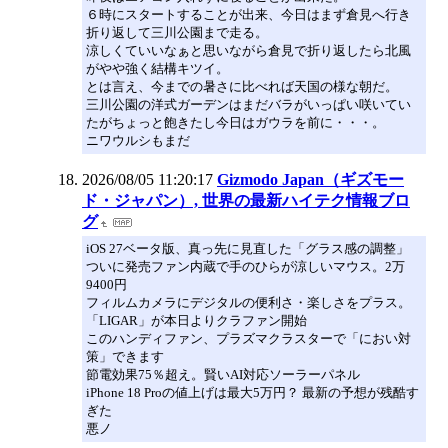
６時にスタートすることが出来、今日はまず倉見へ行き
折り返して三川公園まで走る。
涼しくていいなぁと思いながら倉見で折り返したら北風
がやや強く結構キツイ。
とは言え、今までの暑さに比べれば天国の様な朝だ。
三川公園の洋式ガーデンはまだバラがいっぱい咲いてい
たがちょっと飽きたし今日はガウラを前に・・・。
ニワウルシもまだ
2026/08/05 11:20:17
Gizmodo Japan（ギズモー
ド・ジャパン）, 世界の最新ハイテク情報ブロ
グ
iOS 27ベータ版、真っ先に見直した「グラス感の調整」
ついに発売ファン内蔵で手のひらが涼しいマウス。2万
9400円
フィルムカメラにデジタルの便利さ・楽しさをプラス。
「LIGAR」が本日よりクラファン開始
このハンディファン、プラズマクラスターで「におい対
策」できます
節電効果75％超え。賢いAI対応ソーラーパネル
iPhone 18 Proの値上げは最大5万円？ 最新の予想が残酷す
ぎた
悪ノ