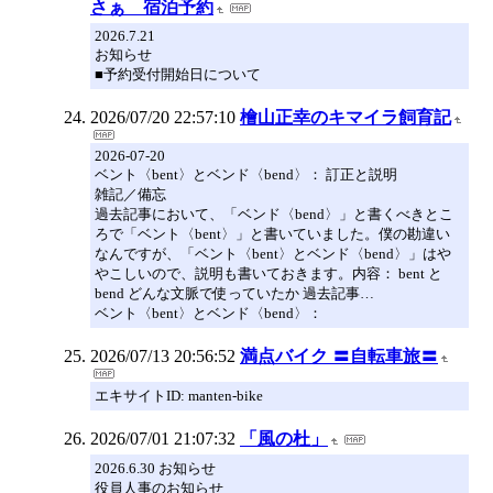
さぁ 宿泊予約
2026.7.21
お知らせ
■予約受付開始日について
2026/07/20 22:57:10
檜山正幸のキマイラ飼育記
2026-07-20
ベント〈bent〉とベンド〈bend〉： 訂正と説明
雑記／備忘
過去記事において、「ベンド〈bend〉」と書くべきとこ
ろで「ベント〈bent〉」と書いていました。僕の勘違い
なんですが、「ベント〈bent〉とベンド〈bend〉」はや
やこしいので、説明も書いておきます。内容： bent と
bend どんな文脈で使っていたか 過去記事…
ベント〈bent〉とベンド〈bend〉：
2026/07/13 20:56:52
満点バイク 〓自転車旅〓
エキサイトID: manten-bike
2026/07/01 21:07:32
「風の杜」
2026.6.30 お知らせ
役員人事のお知らせ