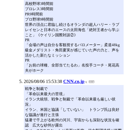
高校野球3時間前
プロレス3時間前
PR9時間前
プロ野球9時間前
世界の頂点に君臨し続けるオランダの超人ハリー・ラブ
レイセンと日本のエースの太田海也「絶対王者から学ぶ
こと」《ケイリン国際対談②》
PR
「会場の声は自分を客観視するバロメーター」柔道48kg
級金メダリスト・角田夏実が感じていた声の力と、声を
活かした新たなミッション
PR
「お前の球種、全部当てたるわ」名投手コーチ・尾花高
夫がホーク
2026/08/06 15:53:38
CNN.co.jp
戦争と制裁で
「革命以来最大の苦境」
イラン大統領、戦争と制裁で「革命以来最も厳しい状
況」
イラン、米国と協議「していない」 トランプ氏は良好
な協議が進行と主張
猛暑で干上がる欧州の河川、宇宙からも深刻な状況を確
認 広大な砂州が露出