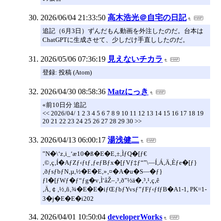
2026/06/04 21:33:50
高木浩光＠自宅の日記
追記（6月3日）ずんだもん動画を外注したのだ。台本は
ChatGPTに生成させて、少しだけ手直ししたのだ。
2026/05/06 07:36:19
見えないチカラ
登録: 投稿 (Atom)
2026/04/30 08:58:36
Matzにっき
«前10日分 追記
<< 2026/04/ 1 2 3 4 5 6 7 8 9 10 11 12 13 14 15 16 17 18 19
20 21 22 23 24 25 26 27 28 29 30 >>
2026/04/13 06:00:17
湯浅健二
”N�\‘z‚i_‘æ10�ß�E�E‚±‚ÌƒQ�[ƒ€
‚©‚ç‚Í�AƒZƒ‹ƒtƒ‚ƒeƒBƒx�[ƒVƒ‡ƒ“”\—Í‚Á‚Ä‚Èƒe�[ƒ}
‚ðƒsƒbƒN‚µ‚½�E�E‚»‚¤�A�u�S—�ƒ}
ƒl�[ƒWƒ�ƒ“ƒg�v‚Ì‘åŽ–‚³‚ð”½ä�‚³‚¹‚ç‚ê
‚Ä‚￠‚½‚ñ‚¾�E�E�iƒŒƒbƒYvsƒ”ƒFƒ‹ƒfƒB�A1-1, PK=1-
3�j�E�E�i202
2026/04/01 10:50:04
developerWorks