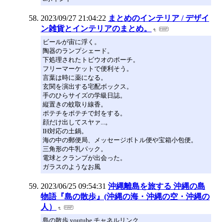
2023/09/27 21:04:22
まとめのインテリア / デザイ
ン雑貨とインテリアのまとめ。
ビールが宙に浮く。
陶器のランプシェード。
下処理されたトビウオのポーチ。
フリーマーケットで便利そう。
言葉は時に薬になる。
玄関を演出する宅配ボックス。
手のひらサイズの学級日誌。
縦置きの蚊取り線香。
ポテチをポテチで封をする。
顔だけ出してスヤァ...。
IH対応の土鍋。
海の中の郵便局、メッセージボトル便や宝箱小包便。
三角形の牛乳パック。
電球とクランプが出会った。
ガラスのようなお風
2023/06/25 09:54:31
沖縄離島を旅する 沖縄の島
物語『島の散歩』(沖縄の海・沖縄の空・沖縄の
人）
島の散歩 youtube チャネルリンク