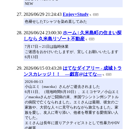
NEW
2026/06/29 21:24:43
Enjoy×Study
色褪せしたTシャツを染め直してみた
2026/06/24 23:00:30
ホーム | 久米島町の住まい探
しなら 久米島リゾート不動産
​7月17日～21日は臨時休業
​ご迷惑をおかけいたしますが、宜しくお願いいたします
6月13日
2026/06/15 03:43:28
はてなダイアリー - 成城トラ
ンスカレッジ！！ ―戯言@はてな―
2026-06-13
小山エミ（macska）さんがご逝去されました
6月11日、（現地時間6月10日）、エミコヤマ／小山エミ
／macskaさんがご闘病の末、米国ワシントン州シアトル
の病院で亡くなられました。エミさんは最期、彼女のご
家族や、大切な人々に見守られながら旅立ちました。家
族を愛し、友人に寄り添い、他者を尊重する愛情深い人
でした。
エミさんは長年に渡りアクティビストとして性暴力やDV
の被害