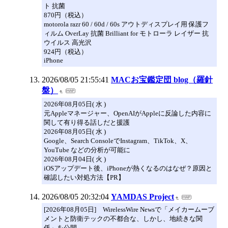
ト 抗菌
870円（税込）
motorola razr 60 / 60d / 60s アウトディスプレイ用 保護フ
ィルム OverLay 抗菌 Brilliant for モトローラ レイザー 抗
ウイルス 高光沢
924円（税込）
iPhone
2026/08/05 21:55:41
MACお宝鑑定団 blog（羅針
盤）
2026年08月05日( 水 )
元Appleマネージャー、OpenAIがAppleに反論した内容に
関して有り得る話しだと援護
2026年08月05日( 水 )
Google、Search ConsoleでInstagram、TikTok、X、
YouTube などの分析が可能に
2026年08月04日( 火 )
iOSアップデート後、iPhoneが熱くなるのはなぜ？原因と
確認したい対処方法【PR】
2026/08/05 20:32:04
YAMDAS Project
[2026年08月05日] WirelessWire Newsで「メイカームーブ
メントと防衛テックの不都合な、しかし、地続きな関
係」を公開