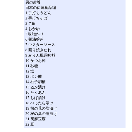
男の趣肴
日本の伝統食品編
1.手打ちうどん
2.手打ちそば
3.ご飯
4.おかゆ
5.味噌作り
6.醤油醸造
7.ウスターソース
8.照り焼きだれ
9.みりん風調味料
10.かつお節
11.砂糖
12.塩
13.ポン酢
14.柚子胡椒
15.ぬか漬け
16.たくあん
17.しば漬け
18.べったら漬け
19.桜の花の塩漬け
20.桜の葉の塩漬け
21.胡麻豆腐
22.豆