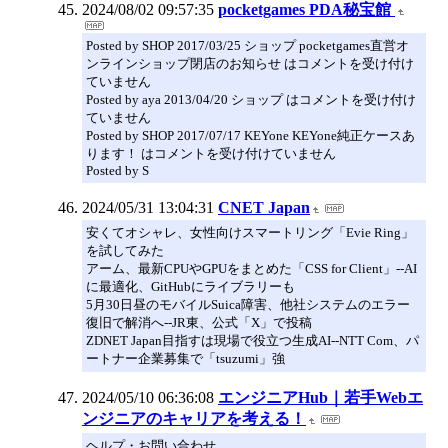
2024/08/02 09:57:35
pocketgames PDA秘宝館
Posted by SHOP 2017/03/25 ショップ pocketgames直営オ
ンラインショップ閉店のお知らせ はコメントを受け付け
ていません
Posted by aya 2013/04/20 ショップ はコメントを受け付け
ていません
Posted by SHOP 2017/07/17 KEYone KEYone純正ケースあ
ります！ はコメントを受け付けていません
Posted by S
2024/05/31 13:04:31
CNET Japan
安くてオシャレ、女性向けスマートリング「Evie Ring」
を試してみた
アーム、最新CPUやGPUをまとめた「CSS for Client」--AI
に最適化、GitHubにライブラリーも
5月30日昼のモバイルSuica障害、他社システムのエラー
復旧で解消へ--JR東、公式「X」で投稿
ZDNET Japan目指すは現場で役立つ生成AI--NTT Com、パ
ートナー企業募集で「tsuzumi」強
2024/05/10 06:36:08
エンジニアHub｜若手Webエ
ンジニアのキャリアを考える！
ヘルプ・お問い合わせ