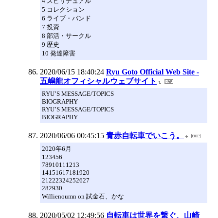
4 スピリチュアル
5 コレクション
6 ライブ・バンド
7 投資
8 部活・サークル
9 歴史
10 発達障害
2020/06/15 18:40:24
Ryu Goto Official Web Site -
五嶋龍オフィシャルウェブサイト
RYU’S MESSAGE/TOPICS
BIOGRAPHY
RYU’S MESSAGE/TOPICS
BIOGRAPHY
2020/06/06 00:45:15
青赤自転車でいこう。
2020年6月
123456
78910111213
14151617181920
21222324252627
282930
Willienoumn on 試金石、かな
2020/05/02 12:49:56
自転車は世界を繋ぐ、山崎