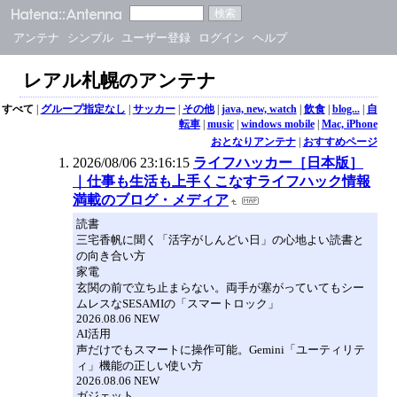
アンテナ
シンプル
ユーザー登録
ログイン
ヘルプ
レアル札幌のアンテナ
すべて
|
グループ指定なし
|
サッカー
|
その他
|
java, new, watch
|
飲食
|
blog...
|
自
転車
|
music
|
windows mobile
|
Mac, iPhone
おとなりアンテナ
|
おすすめページ
2026/08/06 23:16:15
ライフハッカー［日本版］
｜仕事も生活も上手くこなすライフハック情報
満載のブログ・メディア
読書
三宅香帆に聞く「活字がしんどい日」の心地よい読書と
の向き合い方
家電
玄関の前で立ち止まらない。両手が塞がっていてもシー
ムレスなSESAMIの「スマートロック」
2026.08.06 NEW
AI活用
声だけでもスマートに操作可能。Gemini「ユーティリテ
ィ」機能の正しい使い方
2026.08.06 NEW
ガジェット