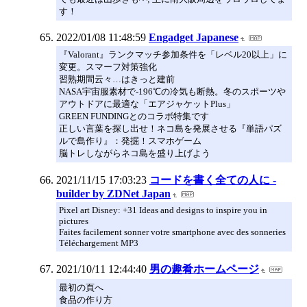
す！
2022/01/08 11:48:59
Engadget Japanese
『Valorant』ランクマッチ参加条件を「レベル20以上」に
変更。スマーフ対策強化
習熟期間云々…はきっと建前
NASA宇宙服素材で-196℃の冷気も断熱。冬のスポーツや
アウトドアに最適な「エアジャケットPlus」
GREEN FUNDINGとのコラボ特集です
正しい言葉を探し出せ！ネコ島を発展させる『単語パズ
ルで島作り』：発掘！スマホゲーム
脳トレしながらネコ島を盛り上げよう
2021/11/15 17:03:23
コードを書く全ての人に -
builder by ZDNet Japan
Pixel art Disney: +31 Ideas and designs to inspire you in
pictures
Faites facilement sonner votre smartphone avec des sonneries
Téléchargement MP3
2021/10/11 12:44:40
男の趣肴ホームページ
最初の頁へ
食品の作り方