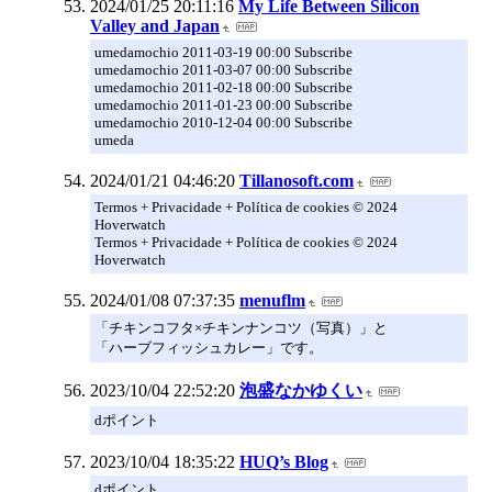
2024/01/25 20:11:16
My Life Between Silicon
Valley and Japan
umedamochio 2011-03-19 00:00 Subscribe
umedamochio 2011-03-07 00:00 Subscribe
umedamochio 2011-02-18 00:00 Subscribe
umedamochio 2011-01-23 00:00 Subscribe
umedamochio 2010-12-04 00:00 Subscribe
umeda
2024/01/21 04:46:20
Tillanosoft.com
Termos + Privacidade + Política de cookies © 2024
Hoverwatch
Termos + Privacidade + Política de cookies © 2024
Hoverwatch
2024/01/08 07:37:35
menuflm
「チキンコフタ×チキンナンコツ（写真）」と
「ハーブフィッシュカレー」です。
2023/10/04 22:52:20
泡盛なかゆくい
dポイント
2023/10/04 18:35:22
HUQ’s Blog
dポイント