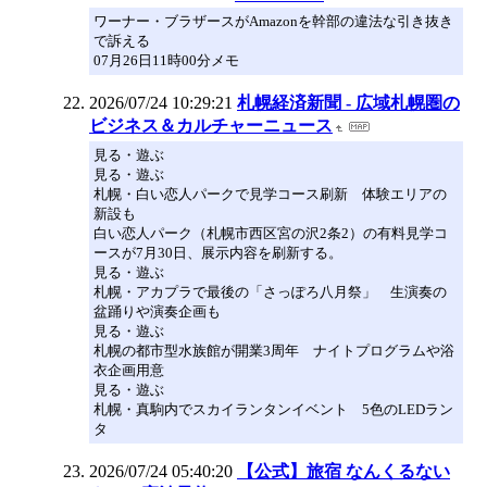
ワーナー・ブラザースがAmazonを幹部の違法な引き抜き
で訴える
07月26日11時00分メモ
2026/07/24 10:29:21
札幌経済新聞 - 広域札幌圏の
ビジネス＆カルチャーニュース
見る・遊ぶ
見る・遊ぶ
札幌・白い恋人パークで見学コース刷新 体験エリアの
新設も
白い恋人パーク（札幌市西区宮の沢2条2）の有料見学コ
ースが7月30日、展示内容を刷新する。
見る・遊ぶ
札幌・アカプラで最後の「さっぽろ八月祭」 生演奏の
盆踊りや演奏企画も
見る・遊ぶ
札幌の都市型水族館が開業3周年 ナイトプログラムや浴
衣企画用意
見る・遊ぶ
札幌・真駒内でスカイランタンイベント 5色のLEDラン
タ
2026/07/24 05:40:20
【公式】旅宿 なんくるない