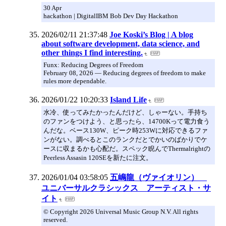
30 Apr
hackathon | DigitalIBM Bob Dev Day Hackathon
2026/02/11 21:37:48
Joe Koski’s Blog | A blog
about software development, data science, and
other things I find interesting.
Funx: Reducing Degrees of Freedom
February 08, 2026 — Reducing degrees of freedom to make
rules more dependable.
2026/01/22 10:20:33
Island Life
水冷、使ってみたかったんだけど、しゃーない。手持ち
のファンをつけよう、と思ったら、14700Kって電力食う
んだな。ベース130W、ピーク時253Wに対応できるファ
ンがない。調べるとこのランクだとでかいのばかりでケ
ースに収まるかも心配だ。スペック睨んでThermalrightの
Peerless Assasin 120SEを新たに注文。
2026/01/04 03:58:05
五嶋龍（ヴァイオリン）
ユニバーサルクラシックス アーティスト・サ
イト
© Copyright 2026 Universal Music Group N.V. All rights
reserved.