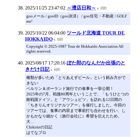
2025/11/25 23:47:02
～漕店日和～
gooメール / gooID（goo決済） / goo住宅・不動産 / GOLF
me!
2025/10/22 06:04:00
ツールド北海道 TOUR DE
HOKKAIDO
Copyright © 2025-1987 Tour de Hokkaido Association All
rights reserved.
2025/08/17 17:20:16
ぽた郎のなんだか出張のと
きだけ日記
種類が多いため「とりあえずビール」という頼み方がで
きない
ベルリン＆ポーランド旅行での食事を一挙公開！
2025年の7月、戦後80周年ということで、「もうひとつの
敗戦国ドイツ」と「アウシュビツ」を訪れる12日間の
「ちきりんオリジナルツアー」を催行しました。今回の
ツアーでは、食事の内容まで事前打ち合わせを行い、し
かもかなり細かく（旅行会社に）希望を伝えたため、
大…
Chikirinの日記
はてなブロ