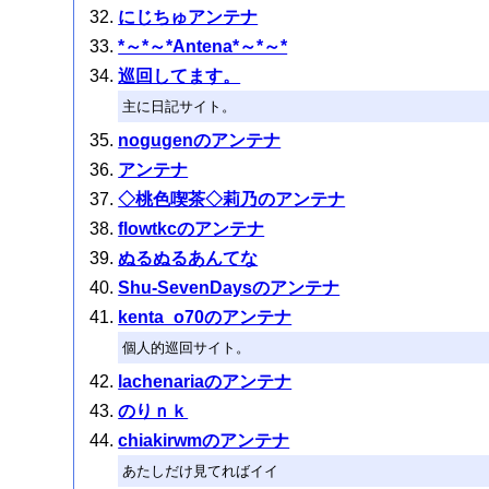
にじちゅアンテナ
*～*～*Antena*～*～*
巡回してます。
主に日記サイト。
nogugenのアンテナ
アンテナ
◇桃色喫茶◇莉乃のアンテナ
flowtkcのアンテナ
ぬるぬるあんてな
Shu-SevenDaysのアンテナ
kenta_o70のアンテナ
個人的巡回サイト。
lachenariaのアンテナ
のりｎｋ
chiakirwmのアンテナ
あたしだけ見てればイイ