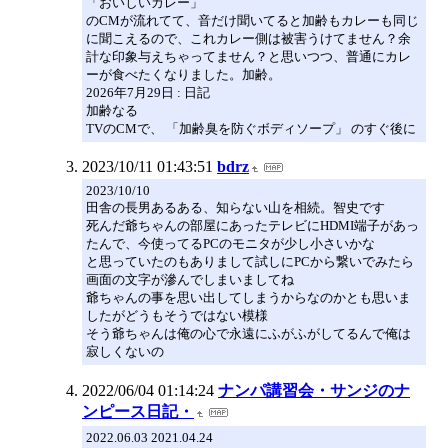
「おいしいカレー」
のCMが流れてて、音だけ聞いてると加齢もカレーも同じ
に聞こえるので、これカレー側は被害うけてません？余
計な印象与えちゃってません？と思いつつ、普通にカレ
ーが食べたくなりました。加齢。
2026年7月29日 : 日記
加齢なる
TVのCMで、 「加齢臭を防ぐボディソープ」 のすぐ後に
2023/10/11 01:43:51
bdrz
2023/10/10
田舎の長男あるある、知らない山を相続。智史です
死んだ爺ちゃんの部屋にあったテレビにHDMI端子があっ
たんで、今使ってるPCのモニタが少し小さいかな
と思っていたのもありまして試しにPCから繋いでみたら
画面の文字が滲んでしまいましてね
爺ちゃんの事を思い出してしまうからなのかとも思いま
したがどうもそうではない模様
そう爺ちゃんは俺の心で永遠にふがふがしてるんで俺は
寂しくないの
2022/06/04 01:14:24
ナンパ講習会・サンジのナ
ンピース日記・
2022.06.03 2021.04.24