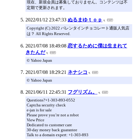
現在、新規会員は募集しておりません。コンテンツは不
定期で更新されます。
2022/01/12 23:47:33
ぬるまゆｔｏｐ
Copyright (C) 2022 バレンタインチョコレート通販人気店
は？ All Rights Reserved.
2021/07/08 18:49:08
恋するために僕は生まれて
きたんだ
© Yahoo Japan
2021/07/08 18:29:21
ネナシコ
© Yahoo Japan
2021/06/11 22:45:31
フグリズム。
Questions?+1-303-893-0552
Captcha security check
e-jan is for sale
Please prove you’re not a robot
View Price
Dedicated to customer care
30-day money back guarantee
Talk to a domain expert: +1-303-893