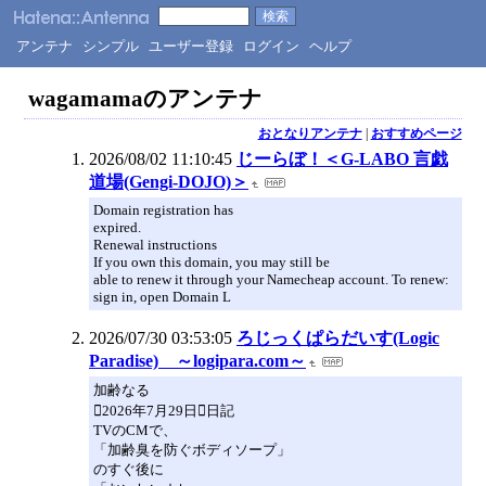
アンテナ
シンプル
ユーザー登録
ログイン
ヘルプ
wagamamaのアンテナ
おとなりアンテナ
|
おすすめページ
2026/08/02 11:10:45
じーらぼ！＜G-LABO 言戯
道場(Gengi-DOJO)＞
Domain registration has
expired.
Renewal instructions
If you own this domain, you may still be
able to renew it through your Namecheap account. To renew:
sign in, open Domain L
2026/07/30 03:53:05
ろじっくぱらだいす(Logic
Paradise) ～logipara.com～
加齢なる
2026年7月29日日記
TVのCMで、
「加齢臭を防ぐボディソープ」
のすぐ後に