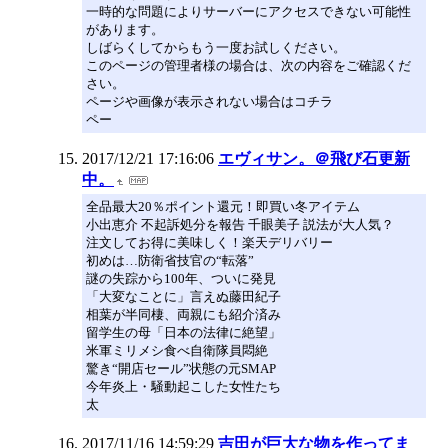
一時的な問題によりサーバーにアクセスできない可能性
があります。
しばらくしてからもう一度お試しください。
このページの管理者様の場合は、次の内容をご確認くだ
さい。
ページや画像が表示されない場合はコチラ
ペー
2017/12/21 17:16:06
エヴィサン。＠飛び石更新
中。
全品最大20％ポイント還元！即買い冬アイテム
小出恵介 不起訴処分を報告 千眼美子 説法が大人気？
注文してお得に美味しく！楽天デリバリー
初めは…防衛省技官の“転落”
謎の失踪から100年、ついに発見
「大変なことに」言えぬ藤田紀子
相葉が半同棲、両親にも紹介済み
留学生の母「日本の法律に絶望」
米軍ミリメシ食べ自衛隊員悶絶
驚き“開店セール”状態の元SMAP
今年炎上・騒動起こした女性たち
太
2017/11/16 14:59:29
吉田が巨大な物を作ってま