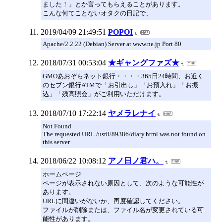
ました！」とか言ってもらえることがあります。
こんな何てことないオタクの日記で、
2019/04/09 21:49:51
POPOI
Apache/2.2.22 (Debian) Server at www.ne.jp Port 80
2018/07/31 00:53:04
★ギャングファズ★
GMOあおぞらネット銀行・・・・365日24時間、お近く
のセブン銀行ATMで「お引出し」「お預入れ」「お振
込」「残高照会」がご利用いただけます。
2018/07/10 17:22:14
ヤメラレナイ
Not Found
The requested URL /usr8/89386/diary.html was not found on
this server.
2018/06/22 10:08:12
アノ日ノ君ハ。
ホームページ
ページが表示されない原因として、次のような可能性が
あります。
URLに間違いがないか、再度確認してください。
ファイルが削除または、ファイル名が変更されている可
能性があります。