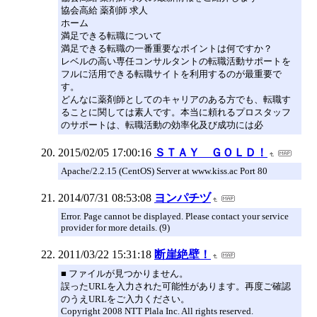
協会高給 薬剤師 求人
ホーム
満足できる転職について
満足できる転職の一番重要なポイントは何ですか？
レベルの高い専任コンサルタントの転職活動サポートを
フルに活用できる転職サイトを利用するのが最重要で
す。
どんなに薬剤師としてのキャリアのある方でも、転職す
ることに関しては素人です。本当に頼れるプロスタッフ
のサポートは、転職活動の効率化及び成功には必
2015/02/05 17:00:16
ＳＴＡＹ ＧＯＬＤ！
Apache/2.2.15 (CentOS) Server at www.kiss.ac Port 80
2014/07/31 08:53:08
ヨンパチヅ
Error. Page cannot be displayed. Please contact your service
provider for more details. (9)
2011/03/22 15:31:18
断崖絶壁！
■ ファイルが見つかりません。
誤ったURLを入力された可能性があります。再度ご確認
のうえURLをご入力ください。
Copyright 2008 NTT Plala Inc. All rights reserved.