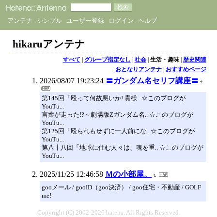
アンテナ
シンプル
ユーザー登録
ログイン
ヘルプ
hikaruアンテナ
すべて
|
グループ指定なし
|
社会
|
生活・趣味
|
歴史関連
おとなりアンテナ
|
おすすめページ
2026/08/07 19:23:24
〓ガンダム名セリフ講座〓
第145回「殴って何故悪いか! 貴様.. ☆このブログが
YouTu...
言葉が走った!?～劇場版Zガンダム名.. ☆このブログが
YouTu...
第125回「殴られもせずに一人前にな.. ☆このブログが
YouTu...
第八十八回「地球に住む人々は、魂を重.. ☆このブログが
YouTu...
2025/11/25 12:46:58
Ｍの小部屋。
gooメール / gooID（goo決済） / goo住宅・不動産 / GOLF
me!
Copyright (C) 2002-2026 hatena. All Rights Reserved.