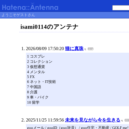
ようこそゲストさん
isami0114のアンテナ
2026/08/09 17:50:20
猫に真珠
1 コスプレ
2 コレクション
3 仮想通貨
4 メンタル
5 FX
6 ネット・IT技術
7 中国語
8 介護
9 車・バイク
10 留学
2025/11/25 11:59:56
未来を見ながら今を生きる
gooメール / gooID（goo決済） / goo住宅・不動産 / GOLF me!