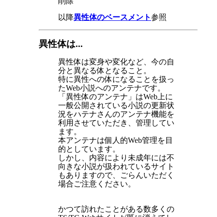
削除
以降
異性体のベースメント
参照
異性体は...
異性体は変身や変化など、今の自
分と異なる体となること。
特に異性への体になることを扱っ
たWeb小説へのアンテナです。
「異性体のアンテナ」はWeb上に
一般公開されている小説の更新状
況をハテナさんのアンテナ機能を
利用させていただき、管理してい
ます。
本アンテナは個人的Web管理を目
的としています。
しかし、内容により未成年には不
向きな小説が扱われているサイト
もありますので、ごらんいただく
場合ご注意ください。
かつて訪れたことがある数多くの