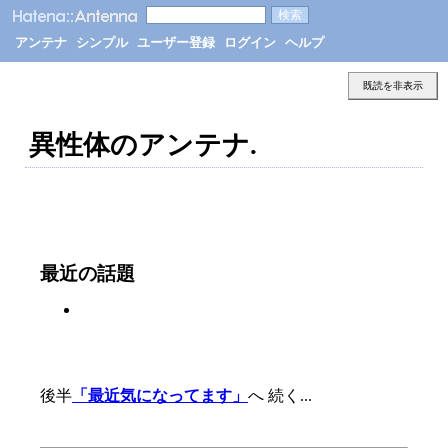
アンテナ
シンプル
ユーザー登録
ログイン
ヘルプ
既読を非表示
異性体のアンテナ.
最近の話題
後半
「最近気になってます」
へ 続く...