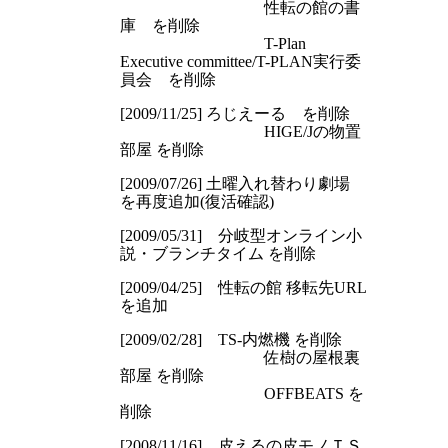
性転の館の書
庫 を削除
T-Plan
Executive committee/T-PLAN実行委
員会 を削除
[2009/11/25] ろじえーる を削除
HIGE/Jの物置
部屋 を削除
[2009/07/26] 土曜入れ替わり劇場
を再度追加(復活確認)
[2009/05/31] 分岐型オンライン小
説・ブランチタイム を削除
[2009/04/25] 性転の館 移転先URL
を追加
[2009/02/28] TS-内燃機 を削除
佐樹の屋根裏
部屋 を削除
OFFBEATS を
削除
[2008/11/16] 皮えるの皮モノＴＳ