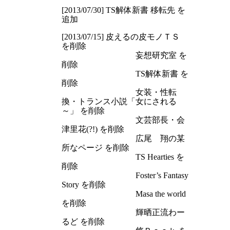
[2013/07/30] TS解体新書 移転先 を
追加
[2013/07/15] 皮えるの皮モノＴＳ
を削除
妄想研究室 を
削除
TS解体新書 を
削除
女装・性転
換・トランス小説「女にされる
～」 を削除
文芸部長・会
津里花(?!) を削除
広尾 翔の某
所なページ を削除
TS Hearties を
削除
Foster’s Fantasy
Story を削除
Masa the world
を削除
輝晒正流わー
るど を削除