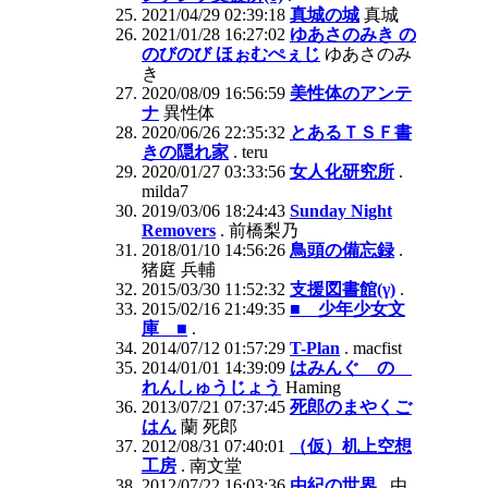
2021/04/29 02:39:18
真城の城
真城
2021/01/28 16:27:02
ゆあさのみき の
のびのび ほぉむぺぇじ
ゆあさのみ
き
2020/08/09 16:56:59
美性体のアンテ
ナ
異性体
2020/06/26 22:35:32
とあるＴＳＦ書
きの隠れ家
. teru
2020/01/27 03:33:56
女人化研究所
.
milda7
2019/03/06 18:24:43
Sunday Night
Removers
. 前橋梨乃
2018/01/10 14:56:26
鳥頭の備忘録
.
猪庭 兵輔
2015/03/30 11:52:32
支援図書館(γ)
.
2015/02/16 21:49:35
■ 少年少女文
庫 ■
.
2014/07/12 01:57:29
T-Plan
. macfist
2014/01/01 14:39:09
はみんぐ の
れんしゅうじょう
Haming
2013/07/21 07:37:45
死郎のまやくご
はん
蘭 死郎
2012/08/31 07:40:01
（仮）机上空想
工房
. 南文堂
2012/07/22 16:03:36
由紀の世界
. 由