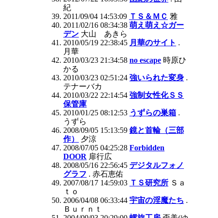
紀
2011/09/04 14:53:09
ＴＳ＆ＭＣ
雅
2011/02/16 08:34:38
萌え萌え☆ガー
デン
大山 あきら
2010/05/19 22:38:45
月華のサイト
.
月華
2010/03/23 21:34:58
no escape
時原ひ
かる
2010/03/23 02:51:24
強いられた変身
.
テナーバカ
2010/03/22 22:14:54
強制女性化ＳＳ
保管庫
2010/01/25 08:12:53
うずらの巣箱
.
うずら
2008/09/05 15:13:59
鏡と首輪（三部
作）
夕涼
2008/07/05 04:25:28
Forbidden
DOOR
扉行広
2008/05/16 22:56:45
デジタルフォノ
グラフ
. 赤石恵佑
2007/08/17 14:59:03
ＴＳ研究所
Ｓａ
ｔｏ
2006/04/08 06:33:44
宇宙の淫魔たち
.
Ｂｕｒｎｔ
2004/09/03 20:29:00
螺旋工房
歪美(ゆ