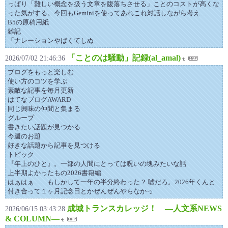
っぱり「難しい概念を扱う文章を腹落ちさせる」ことのコストが高くな
った気がする。今回もGeminiを使ってあれこれ対話しながら考え…
B5の原稿用紙
雑記
「ナレーションやばくてしぬ
「ことのは騒動」記録(al_amal)
2026/07/02 21:46:36
ブログをもっと楽しむ
使い方のコツを学ぶ
素敵な記事を毎月更新
はてなブログAWARD
同じ興味の仲間と集まる
グループ
書きたい話題が見つかる
今週のお題
好きな話題から記事を見つける
トピック
『年上のひと』。一部の人間にとっては呪いの塊みたいな話
上半期よかったもの2026書籍編
はぁはぁ……もしかして一年の半分終わった？ 嘘だろ。2026年くんと
付き合って１ヶ月記念日とかぜんぜんやらなかっ
成城トランスカレッジ！ ―人文系NEWS
2026/06/15 03:43:28
& COLUMN―