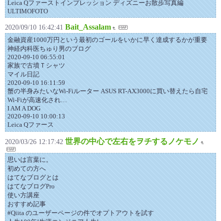
Leica Qファーストインプレッション ディズニーお散歩写真編
ULTIMOFOTO
Bait_Assalam
2020/09/10 16:42:41
金融資産1000万円という最初のゴールをいかに早く達成するかが重要
神経内科医ちゅり男のブログ
2020-09-10 06:55:01
家族で古墳Ｔシャツ
マイル日記
2020-09-10 16:11:59
蟹の半身みたいなWi-Fiルーター ASUS RT-AX3000に買い替えたら自宅
Wi-Fiが高速化され…
I AM A DOG
2020-09-10 10:00:13
Leica Qファース
世界の中心で左右をヲチするノケモノ
2020/03/26 12:17:42
思いは言葉に。
初めての方へ
はてなブログとは
はてなブログPro
使い方講座
おすすめ記事
#Qiita のユーザーページの件でオプトアウトを試す