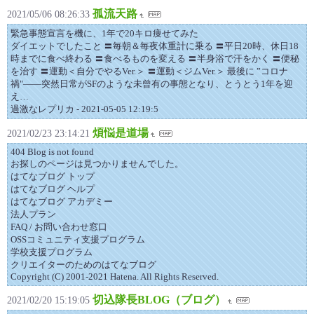
孤流天路
2021/05/06 08:26:33
緊急事態宣言を機に、1年で20キロ痩せてみた
ダイエットでしたこと 〓毎朝＆毎夜体重計に乗る 〓平日20時、休日18
時までに食べ終わる 〓食べるものを変える 〓半身浴で汗をかく 〓便秘
を治す 〓運動＜自分でやるVer.＞ 〓運動＜ジムVer.＞ 最後に ”コロナ
禍"――突然日常がSFのような未曾有の事態となり、とうとう1年を迎
え…
過激なレプリカ - 2021-05-05 12:19:5
煩悩是道場
2021/02/23 23:14:21
404 Blog is not found
お探しのページは見つかりませんでした。
はてなブログ トップ
はてなブログ ヘルプ
はてなブログ アカデミー
法人プラン
FAQ / お問い合わせ窓口
OSSコミュニティ支援プログラム
学校支援プログラム
クリエイターのためのはてなブログ
Copyright (C) 2001-2021 Hatena. All Rights Reserved.
切込隊長BLOG（ブログ）
2021/02/20 15:19:05