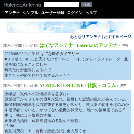
アンテナ
シンプル
ユーザー登録
ログイン
ヘルプ
j_m_w_tのアンテナ
おとなりアンテナ
|
おすすめページ
はてなアンテナ - hasenkaのアンテナ
2026/08/08 05:47:05
2026/08/08 04:13:16 はてな匿名ダイアリー
■３２歳でFIREした天才だけど十年ニートしてからイラストレーター兼
漫画家になることにした
時間だけが無限にあるので
飽きたらやめて釣りでもするか～＾＾
YOMIURI ON-LINE / 社説・コラム
2026/08/07 18:54:46
原爆忌 次代への記憶継承を急ぎたい
原爆投下から８１年の歳月が流れ、被爆した記憶の風化が進んでいる。
核保有国が他国を武力攻撃する事態が広がり、核兵器の使用をほのめか
す指導者までいる。かつてない危機的状況だ。 唯一の被爆国である日
本は、核による惨禍の実相…
企業統治指針 成長投資進める攻めの経営に
05:00
食品消費税１％ 首相は懸念払拭に全力尽くせ