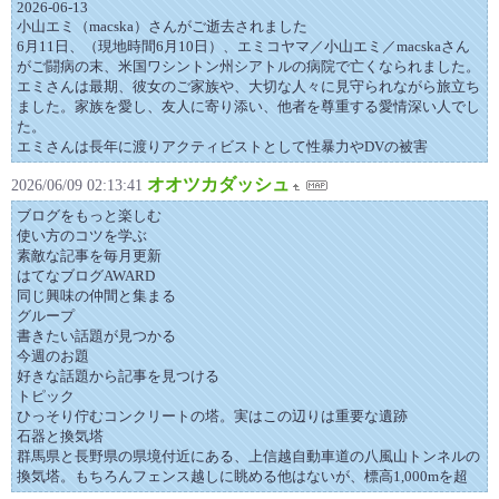
2026-06-13
小山エミ（macska）さんがご逝去されました
6月11日、（現地時間6月10日）、エミコヤマ／小山エミ／macskaさん
がご闘病の末、米国ワシントン州シアトルの病院で亡くなられました。
エミさんは最期、彼女のご家族や、大切な人々に見守られながら旅立ち
ました。家族を愛し、友人に寄り添い、他者を尊重する愛情深い人でし
た。
エミさんは長年に渡りアクティビストとして性暴力やDVの被害
オオツカダッシュ
2026/06/09 02:13:41
ブログをもっと楽しむ
使い方のコツを学ぶ
素敵な記事を毎月更新
はてなブログAWARD
同じ興味の仲間と集まる
グループ
書きたい話題が見つかる
今週のお題
好きな話題から記事を見つける
トピック
ひっそり佇むコンクリートの塔。実はこの辺りは重要な遺跡
石器と換気塔
群馬県と長野県の県境付近にある、上信越自動車道の八風山トンネルの
換気塔。もちろんフェンス越しに眺める他はないが、標高1,000mを超