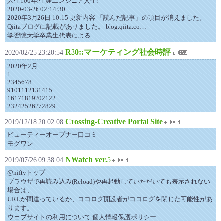
人生100年!生涯エンジニア人生!
2020-03-26 02:14:30
2020年3月26日 10:15 更新内容 「読んだ記事」の項目が消えました。
Qiitaブログに記載がありました。 blog.qiita.co…
学習院大学卒業生代表による
R30::マーケティング社会時評
2020/02/25 23:20:54
2020年2月
1
2345678
9101112131415
16171819202122
23242526272829
Crossing-Creative Portal Site
2019/12/18 20:02:08
ビューティーオープナー口コミ
モグワン
NWatch ver.5
2019/07/26 09:38:04
@niftyトップ
ブラウザで再読み込み(Reload)や再起動していただいても表示されない
場合は、
URLが間違っているか、ココログ開設者がココログを閉じた可能性があ
ります。
ウェブサイトの利用について 個人情報保護ポリシー