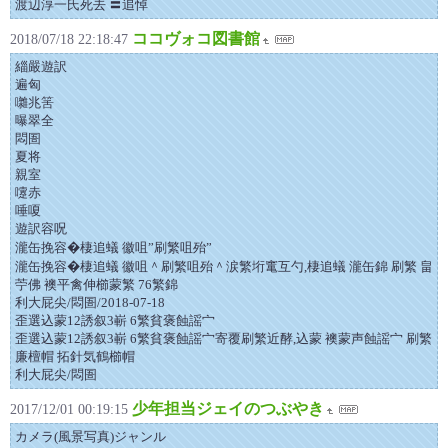
渡辺淳一氏死去 〓追悼
ココヴォコ図書館
2018/07/18 22:18:47
緇嚴遊訳
遍匈
囃兆筈
曝翠全
悶圄
夏将
親室
嚔赤
唾嗄
遊訳容呪
瀧缶挽容�棲追蟻 徽咀”刷繁咀殆”
瀧缶挽容�棲追蟻 徽咀＾刷繁咀殆＾涙繁垳竃互勺,棲追蟻 瀧缶錦 刷繁 畠
苧佛 襖平禽伸櫛蒙繁 76繁錦
利大屁尖/悶圄/2018-07-18
歪選込蒙12誘叙3嶄 6繁貧褒蝕謡宀
歪選込蒙12誘叙3嶄 6繁貧褒蝕謡宀寄覆刷繁近酵,込蒙 襖蒙声蝕謡宀 刷繁
廉檀帽 拓針気鶴櫛帽
利大屁尖/悶圄
少年担当ジェイのつぶやき
2017/12/01 00:19:15
カメラ(風景写真)ジャンル