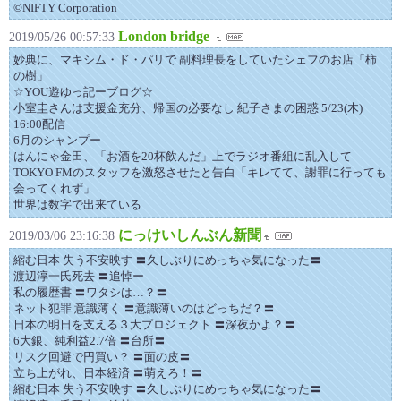
©NIFTY Corporation
London bridge
2019/05/26 00:57:33
妙典に、マキシム・ド・パリで 副料理長をしていたシェフのお店「柿
の樹」
☆YOU遊ゆっ記ーブログ☆
小室圭さんは支援金充分、帰国の必要なし 紀子さまの困惑 5/23(木)
16:00配信
6月のシャンプー
はんにゃ金田、「お酒を20杯飲んだ」上でラジオ番組に乱入して
TOKYO FMのスタッフを激怒させたと告白「キレてて、謝罪に行っても
会ってくれず」
世界は数字で出来ている
にっけいしんぶん新聞
2019/03/06 23:16:38
縮む日本 失う不安映す 〓久しぶりにめっちゃ気になった〓
渡辺淳一氏死去 〓追悼ー
私の履歴書 〓ワタシは…？〓
ネット犯罪 意識薄く 〓意識薄いのはどっちだ？〓
日本の明日を支える３大プロジェクト 〓深夜かよ？〓
6大銀、純利益2.7倍 〓台所〓
リスク回避で円買い？ 〓面の皮〓
立ち上がれ、日本経済 〓萌えろ！〓
縮む日本 失う不安映す 〓久しぶりにめっちゃ気になった〓