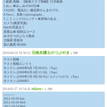
1 銀座 高嶋... 【銀座クラブ高嶋】25才銀座...
2 みぃ 〓みぃみの365日〓
3 02285... 電話占い 鑑定師さんまのブロ...
4 Gucci... 糸島☆photographe...
5 こう シンクロニシティ〓意味のある...
カメラ(風景写真)
NaOの写真立て
高尾山〓 稲荷山コース
みぞかつのぶらり散歩
大阪府 菩提寺
彩の風景 IRODO
元検弁護士のつぶやき
2016/04/24 18:56:52
テスト投稿
テスト投稿エントリ
モトケン (2009年6月 7日 09:01) （Top）
モトケン (2009年6月 6日 13:30) （Top）
モトケン (2009年5月 9日 08:05) | コメント(115) （Top）
モトケン (2009年5
ekken♂
2014/01/27 10:54:45
-------- --
2012-10-28 Sun
2012-10-24 Wed
2012-10-24 Wed