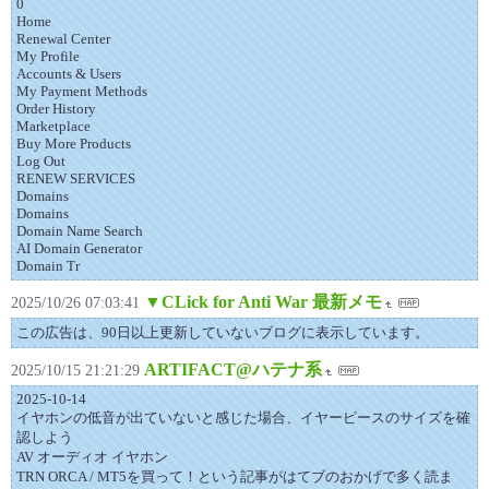
0
Home
Renewal Center
My Profile
Accounts & Users
My Payment Methods
Order History
Marketplace
Buy More Products
Log Out
RENEW SERVICES
Domains
Domains
Domain Name Search
AI Domain Generator
Domain Tr
▼CLick for Anti War 最新メモ
2025/10/26 07:03:41
この広告は、90日以上更新していないブログに表示しています。
ARTIFACT@ハテナ系
2025/10/15 21:21:29
2025-10-14
イヤホンの低音が出ていないと感じた場合、イヤーピースのサイズを確
認しよう
AV オーディオ イヤホン
TRN ORCA / MT5を買って！という記事がはてブのおかげで多く読ま