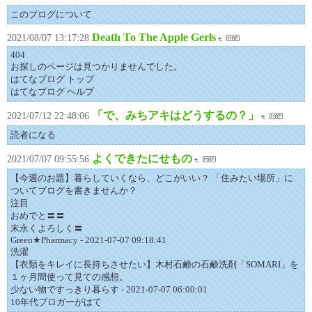
このブログについて
Death To The Apple Gerls
2021/08/07 13:17:28
404
お探しのページは見つかりませんでした。
はてなブログ トップ
はてなブログ ヘルプ
「で、みちアキはどうするの？」
2021/07/12 22:48:06
読者になる
よくできたにせもの
2021/07/07 09:55:56
【今週のお題】暮らしていくなら、どこがいい？ 「住みたい場所」に
ついてブログを書きませんか？
注目
おめでと〓〓
末永くよろしく〓
Green★Pharmacy - 2021-07-07 09:18:41
洗濯
【衣類をキレイに長持ちさせたい】木村石鹸の石鹸洗剤「SOMARI」を
１ヶ月間使って見ての感想。
少ない物ですっきり暮らす - 2021-07-07 06:00:01
10年代ブロガーがはて