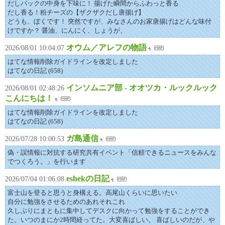
だしパックの中身を下味に！ 揚げた瞬間からふわっと香る
だし香る！粉チーズの【ザクザクだし唐揚げ】
どうも、ぼくです！ 突然ですが、みなさんのお家唐揚げはどんな味付
けですか？ 醤油、にんにく、しょうが、
オウム／アレフの物語
2026/08/01 10:04:07
はてな情報削除ガイドラインを改定しました
はてなの日記 (658)
インソムニア部 - オオツカ・ルックルック
2026/08/01 02:48:26
こんにちは！
はてな情報削除ガイドラインを改定しました
はてなの日記 (658)
ガ島通信
2026/07/28 10:00:53
偽・誤情報に対抗する研究共有イベント「信頼できるニュースをみんな
でつくろう。」を行います
eshekの日記
2026/07/04 01:06:08
富士山を登ると思うと身構える。高尾山くらいに思いたい
自分に勉強をさせるためのあれそれこれ
久しぶりにまともに集中してデスクに向かって勉強をすることができ
た。いつのまにか2時間経ってた。大変喜ばしい。 喜ばしいのだが、や