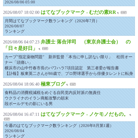
2026/08/06 05:00
はてなブックマーク - むだの素RR
2026/08/07 18:02:00
月間はてなブックマーク数ランキング（2026年7月）
2026/08/07
ランキング
弁護士 落合洋司 （東京弁護士会） の
2026/08/06 04:07:23
「日々是好日」
カープ”指定薬物問題” 新井監督「本当に申し訳ない限り」 松田オー
ナー「頭痛い」
横浜市の山中竹春市長のパワハラ7項目認定 第三者委が報告書
【訃報】板東英二さんが86歳で、プロ野球選手から俳優タレントに転身
極東ブログ
2026/08/04 18:06:40
食料品の消費税減税をめぐる自民党内反対派の無責任
ウクライナのイラン商船攻撃の顛末
段ボールデモの影にいる男
はてなブックマーク - ノケモノだもの。
2026/08/04 16:47:11
今週のはてなブックマーク数ランキング（2026年8月第1週）
2026/08/04
ランキング