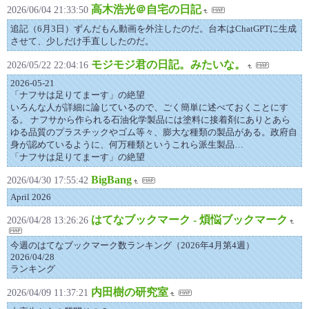
高木浩光＠自宅の日記
2026/06/04 21:33:50
追記（6月3日）ずんだもん動画を外注したのだ。台本はChatGPTに生成
させて、少しだけ手直ししたのだ。
モジモジ君の日記。みたいな。
2026/05/22 22:04:16
2026-05-21
「ナフサは足りてまーす」の絶望
いろんな人が詳細に論じているので、ごく簡単に述べておくことにす
る。 ナフサから作られる石油化学製品には塗料に接着剤にありとあら
ゆる品質のプラスチックやゴム等々、膨大な種類の製品がある。政府自
身が認めているように、何万種類というこれら派生製品…
「ナフサは足りてまーす」の絶望
BigBang
2026/04/30 17:55:42
April 2026
はてなブックマーク - 煩悩ブックマーク
2026/04/28 13:26:26
今週のはてなブックマーク数ランキング（2026年4月第4週）
2026/04/28
ランキング
内田樹の研究室
2026/04/09 11:37:21