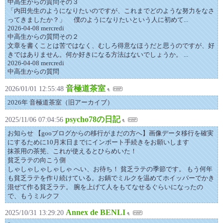
中高生からの質問その３
「内田先生のようになりたいのですが、これまでどのような努力をなさ
ってきましたか？」 僕のようになりたいという人に初めて...
2026-04-08 mercredi
中高生からの質問その２
文章を書くことは苦ではなく、むしろ得意なほうだと思うのですが、好
きではありません。何か好きになる方法はないでしょうか。 ...
2026-04-08 mercredi
中高生からの質問
音極道茶室
2026/01/01 12:55:48
2026年 音極道茶室（旧アーカイブ）
psycho78の日記
2025/11/06 07:04:56
お知らせ 【gooブログからの移行がまだの方へ】画像データ移行を確実
にするために10月末日までにインポート手続きをお願いします
抹茶用の茶筅、これが使えるとひらめいた！
貧乏ラテの向こう側
しゃしゃしゃしゃしゃ へい、お待ち！ 貧乏ラテの季節です。 もう何年
も貧乏ラテを作り続けている。お鍋でミルクを温めてホイッパーでかき
混ぜて作る貧乏ラテ。 腕を上げて人をもてなせるぐらいになったの
で、もうミルクフ
Annex de BENLI
2025/10/31 13:29:20