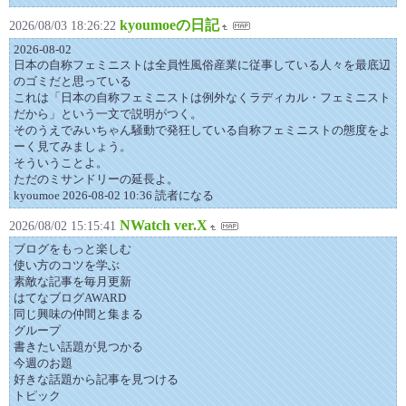
kyoumoeの日記
2026/08/03 18:26:22
2026-08-02
日本の自称フェミニストは全員性風俗産業に従事している人々を最底辺
のゴミだと思っている
これは「日本の自称フェミニストは例外なくラディカル・フェミニスト
だから」という一文で説明がつく。
そのうえでみいちゃん騒動で発狂している自称フェミニストの態度をよ
ーく見てみましょう。
そういうことよ。
ただのミサンドリーの延長よ。
kyoumoe 2026-08-02 10:36 読者になる
NWatch ver.X
2026/08/02 15:15:41
ブログをもっと楽しむ
使い方のコツを学ぶ
素敵な記事を毎月更新
はてなブログAWARD
同じ興味の仲間と集まる
グループ
書きたい話題が見つかる
今週のお題
好きな話題から記事を見つける
トピック