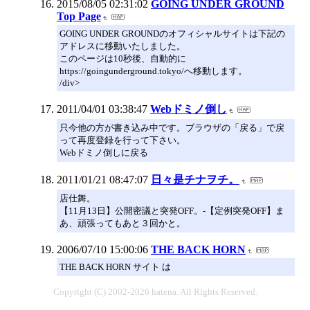
2015/08/05 02:31:02
GOING UNDER GROUND
Top Page
GOING UNDER GROUNDのオフィシャルサイトは下記の
アドレスに移動いたしました。
このページは10秒後、自動的に
https://goingunderground.tokyo/へ移動します。
/div>
2011/04/01 03:38:47
Webドミノ倒し
只今他の方が書き込み中です。ブラウザの「戻る」で戻
って再度登録を行って下さい。
Webドミノ倒しに戻る
2011/01/21 08:47:07
日々是チナヲチ。
店仕舞。
【11月13日】公開密議と突発OFF。-【定例突発OFF】ま
あ、頑張ってもあと３回かと。
2006/07/10 15:00:06
THE BACK HORN
THE BACK HORN サイト は
Copyright (C) 2002-2026 hatena. All Rights Reserved.