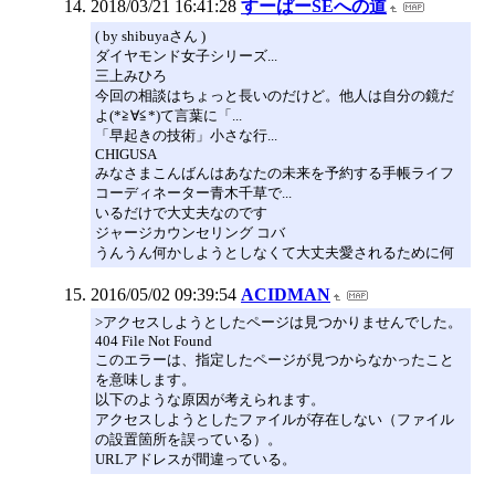
2018/03/21 16:41:28
すーぱーSEへの道
( by shibuyaさん )
ダイヤモンド女子シリーズ...
三上みひろ
今回の相談はちょっと長いのだけど。他人は自分の鏡だ
よ(*≧∀≦*)て言葉に「...
「早起きの技術」小さな行...
CHIGUSA
みなさまこんばんはあなたの未来を予約する手帳ライフ
コーディネーター青木千草で...
いるだけで大丈夫なのです
ジャージカウンセリング コバ
うんうん何かしようとしなくて大丈夫愛されるために何
2016/05/02 09:39:54
ACIDMAN
>アクセスしようとしたページは見つかりませんでした。
404 File Not Found
このエラーは、指定したページが見つからなかったこと
を意味します。
以下のような原因が考えられます。
アクセスしようとしたファイルが存在しない（ファイル
の設置箇所を誤っている）。
URLアドレスが間違っている。