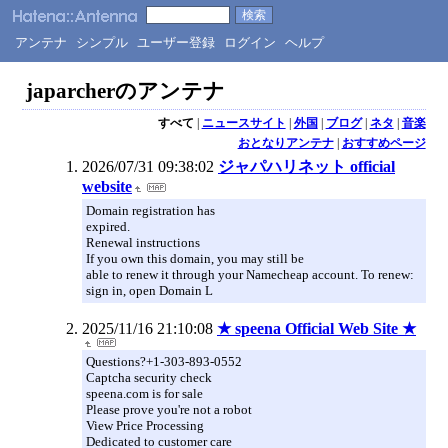
アンテナ
シンプル
ユーザー登録
ログイン
ヘルプ
japarcherのアンテナ
すべて
|
ニュースサイト
|
外国
|
ブログ
|
ネタ
|
音楽
おとなりアンテナ
|
おすすめページ
2026/07/31 09:38:02
ジャパハリネット official
website
Domain registration has
expired.
Renewal instructions
If you own this domain, you may still be
able to renew it through your Namecheap account. To renew:
sign in, open Domain L
2025/11/16 21:10:08
★ speena Official Web Site ★
Questions?+1-303-893-0552
Captcha security check
speena.com is for sale
Please prove you're not a robot
View Price Processing
Dedicated to customer care