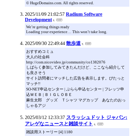
© HugeDomains.com. All rights reserved.
2025/11/09 21:02:57
Radium Software
Development
We’re getting things ready
Loading your experience… This won’t take long.
2025/09/30 22:49:44
散歩道
おすすめコミュ
大人の社会科
http://com.nicovideo.jp/community/co1382076
しばらく参加してみてきたんだけど、ここなら紹介して
も良さそう
サイト訪問者にマッチした広告を表示します。ぴたっと
マッチ!!
SO-NET申込センター | ぷらら申込センター | フレッツ申
込ＷＥＢ | ＢＩＧＬＯＢＥ
麻生太郎 グッズ Ｔシャツ マグカップ あなたのおっ
しゃるアジ
2025/03/12 12:33:37
スラッシュドット ジャパン:
アレゲなニュースと雑談サイト
雑談用ストーリー [4] 1180