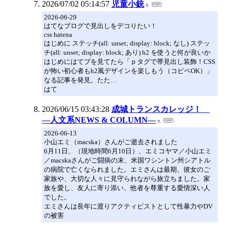
2026/07/02 05:14:57
児童小銃
2026-06-29
はてなブログで見出しをデコりたい！
css hatena
はじめに ステッチ(all: unset; display: block; なし) ステッ
チ(all: unset; display: block; あり) h2 を使うと何が良いか
はじめにはてブを見てたら「ｐタグで帯見出し装飾！CSS
が怖い初心者もh2風デザインを楽しもう（コピペOK）」
なる記事を発見。たた…
はて
2026/06/15 03:43:28
成城トランスカレッジ！
―人文系NEWS & COLUMN―
2026-06-13
小山エミ（macska）さんがご逝去されました
6月11日、（現地時間6月10日）、エミコヤマ／小山エミ
／macskaさんがご闘病の末、米国ワシントン州シアトル
の病院で亡くなられました。エミさんは最期、彼女のご
家族や、大切な人々に見守られながら旅立ちました。家
族を愛し、友人に寄り添い、他者を尊重する愛情深い人
でした。
エミさんは長年に渡りアクティビストとして性暴力やDV
の被害