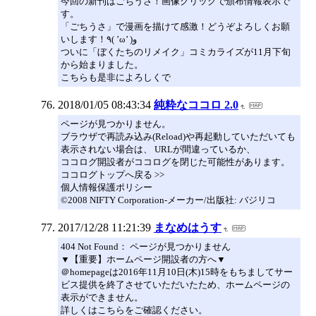
今回の新刊はごちうさ！画像クリックで頒布情報表示で
す。
「ごちうさ」で漫画を描けて感激！どうぞよろしくお願
いします！٩( ’ω’ )و
ついに「ぼくたちのリメイク」コミカライズが11月下旬
から始まりました。
こちらも是非によろしくで
2018/01/05 08:43:34
純粋なココロ 2.0
ページが見つかりません。
ブラウザで再読み込み(Reload)や再起動していただいても
表示されない場合は、 URLが間違っているか、
ココログ開設者がココログを閉じた可能性があります。
ココログトップへ戻る >>
個人情報保護ポリシー
©2008 NIFTY Corporation-メーカー/出版社: バジリコ
2017/12/28 11:21:39
まなめはうす
404 Not Found： ページが見つかりません
▼【重要】ホームページ開設者の方へ▼
＠homepageは2016年11月10日(木)15時をもちましてサー
ビス提供を終了させていただいたため、ホームページの
表示ができません。
詳しくはこちらをご確認ください。