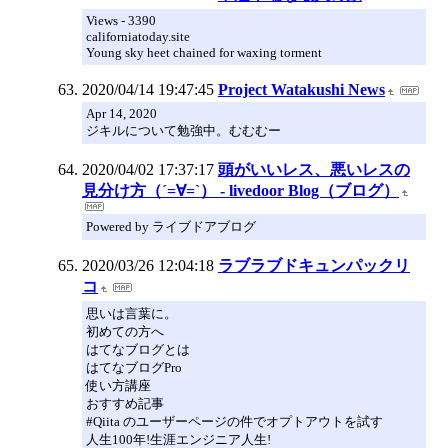
Views - 3390
californiatoday.site
Young sky heet chained for waxing torment
2020/04/14 19:47:45
Project Watakushi News
Apr 14, 2020
ジキルについて勉強中。むむむー
2020/04/02 17:37:17
頭がいいレス、悪いレスの
見分け方（´=∀=`） - livedoor Blog（ブログ）
Powered by ライブドアブログ
2020/03/26 12:04:18
ラブラブドキュンパックリ
コ
思いは言葉に。
初めての方へ
はてなブログとは
はてなブログPro
使い方講座
おすすめ記事
#Qiita のユーザーページの件でオプトアウトを試す
人生100年!生涯エンジニア人生!