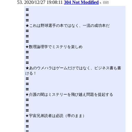
2020/12/27 19:08:11
304 Not Modified
〓
〓
〓
★これは野球選手の本ではなく、一流の成功本だ
〓
〓
〓
★数理論理学でミステリを楽しめ
〓
〓
〓
★あのウメハラはゲームだけではなく、ビジネス書も書
ける！
〓
〓
〓
★介護の闇はミステリーを飛び越え問題を提起する
〓
〓
〓
★宇宙兄弟読者は必読（帯のまま）
〓
〓
〓