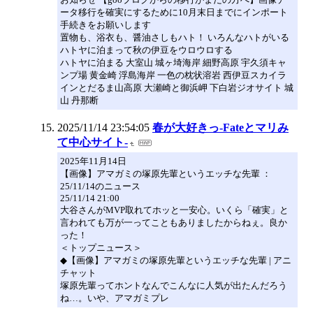
ータ移行を確実にするために10月末日までにインポート
手続きをお願いします
置物も、浴衣も、醤油さしもハト！ いろんなハトがいる
ハトヤに泊まって秋の伊豆をウロウロする
ハトヤに泊まる 大室山 城ヶ埼海岸 細野高原 宇久須キャ
ンプ場 黄金崎 浮島海岸 一色の枕状溶岩 西伊豆スカイラ
インとだるま山高原 大瀬崎と御浜岬 下白岩ジオサイト 城
山 丹那断
2025/11/14 23:54:05
春が大好きっ-Fateとマリみ
て中心サイト-
2025年11月14日
【画像】アマガミの塚原先輩というエッチな先輩 ：
25/11/14のニュース
25/11/14 21:00
大谷さんがMVP取れてホッと一安心。いくら「確実」と
言われても万が一ってこともありましたからねぇ。良か
った！
＜トップニュース＞
◆【画像】アマガミの塚原先輩というエッチな先輩 | アニ
チャット
塚原先輩ってホントなんでこんなに人気が出たんだろう
ね…。いや、アマガミプレ