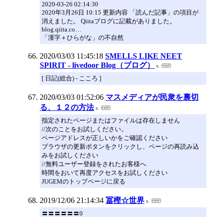
2020-03-26 02:14:30
2020年3月26日 10:15 更新内容 「読んだ記事」の項目が
消えました。 Qiitaブログに記載がありました。
blog.qiita.co…
「漢字＋ひらがな」の不自然
2020/03/03 11:45:18
SMELLS LIKE NEET
SPIRIT - livedoor Blog（ブログ）
[ 日記(総合) - こころ ]
2020/03/03 01:52:06
マスメディアが民衆を裏切
る、１２の方法
指定されたページまたはファイルは存在しません
//次のことをお試しください。
ページアドレスが正しいかをご確認ください
ブラウザの更新ボタンをクリックし、ページの再読み込
みをお試しください
//無料ユーザー登録をされたお客様へ
時間をおいて再度アクセスをお試しください
JUGEMのトップページに戻る
2019/12/06 21:14:34
冨樫☆世界
〓〓〓〓〓〓0