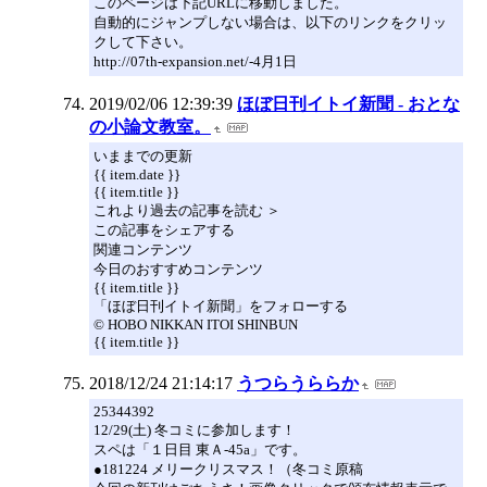
このページは下記URLに移動しました。
自動的にジャンプしない場合は、以下のリンクをクリッ
クして下さい。
http://07th-expansion.net/-4月1日
2019/02/06 12:39:39
ほぼ日刊イトイ新聞 - おとな
の小論文教室。
いままでの更新
{{ item.date }}
{{ item.title }}
これより過去の記事を読む ＞
この記事をシェアする
関連コンテンツ
今日のおすすめコンテンツ
{{ item.title }}
「ほぼ日刊イトイ新聞」をフォローする
© HOBO NIKKAN ITOI SHINBUN
{{ item.title }}
2018/12/24 21:14:17
うつらうららか
25344392
12/29(土) 冬コミに参加します！
スペは「１日目 東Ａ-45a」です。
●181224 メリークリスマス！（冬コミ原稿