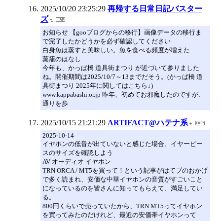
2025/10/20 23:25:29
再帰する日常日記バスター
ズ
お知らせ 【gooブログからの移行】画像データの移行ま
で完了したかどうかを必ず確認してください
白身魚は蒸すと美味しい。魚を食べる頻度が増えた
蒸籠のはなし
今年も、かっぱ橋 道具街まつり が近づいて参りました
ね。開催期間は2025/10/7～13までだそう。(かっぱ橋 道
具街まつり 2025年に関してはこちら↓)
www.kappabashi.or.jp 昨年、初めてお邪魔したのですが、
通りを歩
2025/10/15 21:21:29
ARTIFACT@ハテナ系
2025-10-14
イヤホンの低音が出ていないと感じた場合、イヤーピー
スのサイズを確認しよう
AV オーディオ イヤホン
TRN ORCA / MT5を買って！という記事がはてブのおかげ
で多く読まれ、安価な中華イヤホンの音質がすごいこと
になっているのを皆さんに知ってもらえて、満足してい
る。
800円くらいで売っていたから、TRN MT5ってイヤホン
を買ってみたのだけれど、最近の安価帯イヤホンって