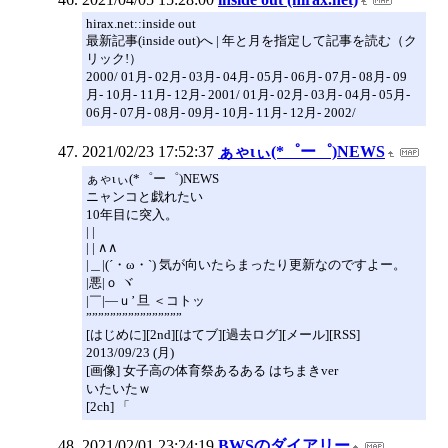
hirax.net::inside out
最新記事(inside out)へ | 年と月を指定して記事を読む（ク
リック!）
2000/ 01月- 02月- 03月- 04月- 05月- 06月- 07月- 08月- 09
月- 10月- 11月- 12月- 2001/ 01月- 02月- 03月- 04月- 05月-
06月- 07月- 08月- 09月- 10月- 11月- 12月- 2002/
2021/02/23 17:52:37
ぁゃιぃ(*゜ー゜)NEWS
ぁゃιぃ(*゜ー゜)NEWS
ニャンコと戯れたい
10年目に突入。
| |
| | ∧∧
|＿|(´・ω・`) 気が向いたらまったり更新なのですよー。
|悪|ｏ ヾ
|￣|―ｕ’ 旦 ＜コトッ
””””””””””””””””
[はじめに][2nd][はてブ][過去ログ][メール][RSS]
2013/09/23 (月)
[画像] 女子高の体育祭あるある はちまきver
いたいたｗ
[2ch] 「
2021/02/01 23:24:19
BWSのダイアリー