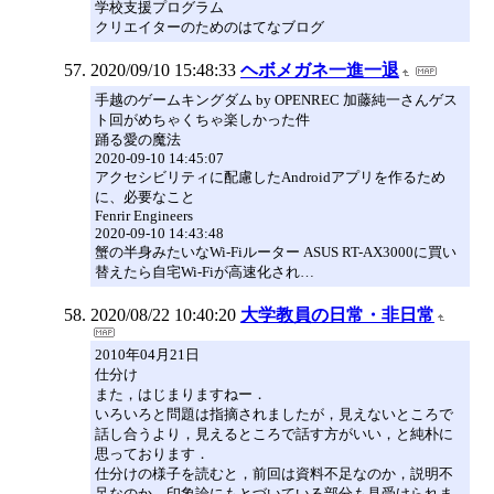
学校支援プログラム
クリエイターのためのはてなブログ
2020/09/10 15:48:33
ヘボメガネ一進一退
手越のゲームキングダム by OPENREC 加藤純一さんゲス
ト回がめちゃくちゃ楽しかった件
踊る愛の魔法
2020-09-10 14:45:07
アクセシビリティに配慮したAndroidアプリを作るため
に、必要なこと
Fenrir Engineers
2020-09-10 14:43:48
蟹の半身みたいなWi-Fiルーター ASUS RT-AX3000に買い
替えたら自宅Wi-Fiが高速化され…
2020/08/22 10:40:20
大学教員の日常・非日常
2010年04月21日
仕分け
また，はじまりますねー．
いろいろと問題は指摘されましたが，見えないところで
話し合うより，見えるところで話す方がいい，と純朴に
思っております．
仕分けの様子を読むと，前回は資料不足なのか，説明不
足なのか，印象論にもとづいている部分も見受けられま