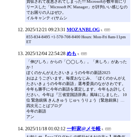
買収されて改悪されてしまった!!! Microsoftが数年前にリ
リースした「Microsoft PC Manager」が評判いい感じなの
でお困りの人はぜひ。
イルキャンティ(サムシ
2025/12/21 09:23:31
MOZANBLOG
855-834-8495 +1-570-708-8400 Hours: Mon-Fri 8am-11pm
ET
2025/12/04 22:54:28
めも
「伸びしろ」からの「◯◯しろ」。「来しろ」があった
か！
ぼくのかんがえたさいきょうの今年の新語2025
おはようございます。毎度おなじみ、「ぼくのかんがえ
たさいきょうの今年の新語」選考委員のながさわです。
今年も勝手に今年の新語を選定します。今年もお許しく
ださい。今年は『三省堂国語辞典』風味にしました。 10
位 緊急銃猟 きんきゅう じゅ┓うりょう［緊急銃猟］…
四次元ことばブログ
今年の新語
アン
2025/11/18 01:02:12
一軒家@メモ帳
お知らせ 【gooブログからの移行がまだの方へ】画像デ