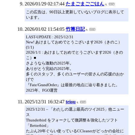
2026/01/29 02:17:44
たまごまごごはん
この広告は、90日以上更新していないブログに表示して
います。
2026/01/02 11:54:05
竹箒日記
LAST-UPDATE : 2025/12/31
New! あけましておめでとうございます2026（きのこ）
(1/1)
2026/1/1 : あけましておめでとうございます2026（きの
こ）■
さようなら激動の2025年。
ありがとう完結の2025年。
多くのスタッフ、多くのユーザーの皆さんの応援のおか
げで
『Fate/GrandOrder』は最後の地点に辿り着きました。
2025年、FGO運営
2025/12/31 16:32:47
teiou
2025/12/31 – 「わたしの選ぶ最高のツイ2025」他ニュー
ス
Thunderbird をフォークして微調整＆強化したソフト
「Betterbird」
たぶん20年ぐらい使っているCCleanerがどっかの会社に