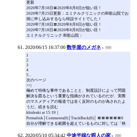
更新
2020年7月18日〓2020年8月8日が狙い目！
2020年7月25日更新：エミナルクリニックの和歌山院でお
得に申し込みするなら特設サイトでした！
2020年7月18日〓2020年8月8日が狙い目！
2020年7月18日〓2020年8月8日が狙い目！
エミナルクリニック 和歌山院：
2020/06/15 16:37:00
数学屋のメガネ
1
2
3
4
5...
次のページ
>>|
極めて特殊な事件であることと、制度設計によって問題
解決を図るという重要な指摘がされているのだが、実際
のマスメディアの報道では全く反対のものが為されたよ
うだ。続きを読む
khideaki at 15:19｜
Permalink│Comments(0)│TrackBack(0)│ 〓〓〓〓〓〓0
自分が理解できる範囲を超えているものに対しては「秩
2020/05/10 05:34:42
中途半端な暇人の家