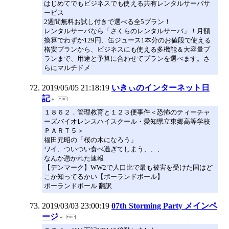
はじめてでもビジネスでも使える共有レンタルサーバサ
ービス
2週間無料お試し付きで選べる全5プラン！
レンタルサーバなら「さくらのレンタルサーバ」！月額
換算でわずか129円、缶ジュース1本分のお値段で使える
格安プランから、ビジネスにも使える多機能＆大容量プ
ランまで、用途と予算に合わせてプランを選べます。さ
らにマルチドメ
2019/05/05 21:18:19
いきぃのインターネット日
記
１８６２．管理教育と１２３便事件＜恐怖のティーチャ
ーズバイオレンスハイスクール・愛知県立東郷高等学校
ＰＡＲＴ５＞
福田元昭の「桜の木になろう」
ワイ、ついつい食べ過ぎてしまう、、、
なんか憑かれた速報
【デンマーク】WW2で人口比で最も被害を受けた国はど
こか知ってるかい【ポーランドボール】
ポーランドボール 翻訳
2019/03/03 23:00:19
07th Storming Party メインペ
ージ