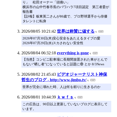
り」 松田オーナー「頭痛い」
横浜市の山中竹春市長のパワハラ7項目認定 第三者委が
報告書
【訃報】板東英二さんが86歳で、プロ野球選手から俳優
タレントに転身
2026/08/05 10:21:42
世界は称賛に値する
2026年07月30日(木)安心安全をあたえるタイプの愛
2026年07月29日(水)スカされない安全性
2026/08/04 06:32:18
everything is gone
【当然】コンビニ駐車場に長期間放置された車がとんで
もない“晒し者”になっていると話題に😨 とか 8/3News
2026/08/02 21:45:43
ビデオジャーナリスト神保
哲生のブログ - http://www.jimbo.tv/
世界が完全に壊れた時、人は何を頼りに生きるのか
2026/08/01 10:44:39
ｋｗｆｓ
この広告は、90日以上更新していないブログに表示して
います。