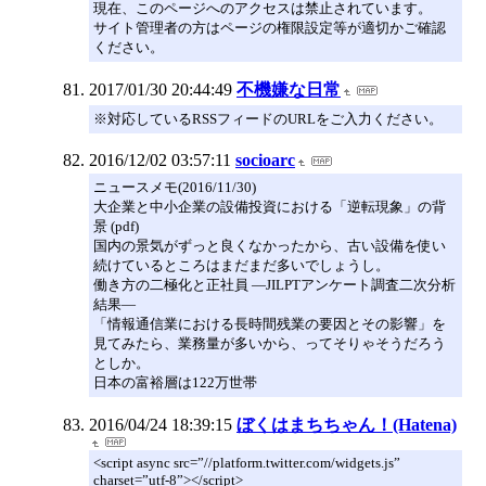
現在、このページへのアクセスは禁止されています。
サイト管理者の方はページの権限設定等が適切かご確認
ください。
2017/01/30 20:44:49
不機嫌な日常
※対応しているRSSフィードのURLをご入力ください。
2016/12/02 03:57:11
socioarc
ニュースメモ(2016/11/30)
大企業と中小企業の設備投資における「逆転現象」の背
景 (pdf)
国内の景気がずっと良くなかったから、古い設備を使い
続けているところはまだまだ多いでしょうし。
働き方の二極化と正社員 ―JILPTアンケート調査二次分析
結果―
「情報通信業における長時間残業の要因とその影響」を
見てみたら、業務量が多いから、ってそりゃそうだろう
としか。
日本の富裕層は122万世帯
2016/04/24 18:39:15
ぼくはまちちゃん！(Hatena)
<script async src=”//platform.twitter.com/widgets.js”
charset=”utf-8”></script>