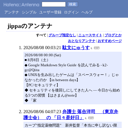
アンテナ
シンプル
ユーザー登録
ログイン
ヘルプ
jippaのアンテナ
すべて
|
グループ指定なし
|
ニュースサイト
|
ブログとか
おとなりアンテナ
|
おすすめページ
2026/08/08 00:03:21
駄文にゅうす
2026/08/08 00:00 (Sat)
■ 8月8日（土）
◆ Google Markdown Style Guide を読んでみる - k2-
gc@Qiita
◆ UNIXを生み出したゲームは「スペースウォー！」じゃ
なかったのか 【in between days】
【PC/セキュリティ】
◆ セキュリティを後回しにしてきた人へ — 今日から始め
る5つの習慣 【はさまん@note】
◆ 「家
2026/08/06 04:07:23
弁護士 落合洋司 （東京弁
護士会） の 「日々是好日」
カープ”指定薬物問題” 新井監督「本当に申し訳ない限