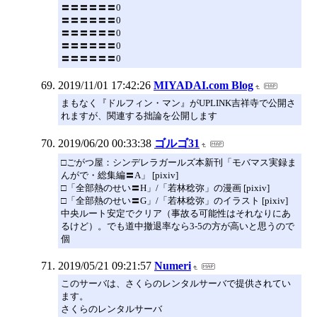
〓〓〓〓〓〓0
〓〓〓〓〓〓0
〓〓〓〓〓〓0
〓〓〓〓〓〓0
〓〓〓〓〓〓0
2019/11/01 17:42:26
MIYADAI.com Blog
まもなく『ドルフィン・マン』がUPLINK吉祥寺で公開さ
れますが、関連する拙論を公開します
2019/06/20 00:33:38
ゴルゴ31
□ごがつ屋：シンデレラガールズ本新刊「モバマス実録ま
んがで・総集編〓A」 [pixiv]
□「全部熱のせい〓H」/「若林稔弥」の漫画 [pixiv]
□「全部熱のせい〓G」/「若林稔弥」のイラスト [pixiv]
中央ルート安定でクリア（事故る可能性はそれなりにあ
るけど）。でも道中撤退率なら3-5の方が高いと思うので
個
2019/05/21 09:21:57
Numeri
このサーバは、さくらのレンタルサーバで提供されてい
ます。
さくらのレンタルサーバ