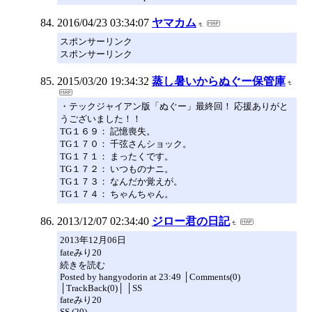
2016/04/23 03:34:07
ヤマカム
スポンサーリンク
スポンサーリンク
2015/03/20 19:34:32
蒸し暑いからぬぐー保管庫
・テックジャイアン版「ぬぐー」最終回！ 応援ありがと
うございました！！
TG１６９： 記憶喪失。
TG１７０： 千弦さんショック。
TG１７１： まったくです。
TG１７２： いつものナニ。
TG１７３： なんだか覚えが。
TG１７４： ちゃんちゃん。
2013/12/07 02:34:40
ジロー君の日記
2013年12月06日
fateみり20
続きを読む
Posted by hangyodorin at 23:49 │Comments(0)
│TrackBack(0)│ │SS
fateみり20
SS (20)