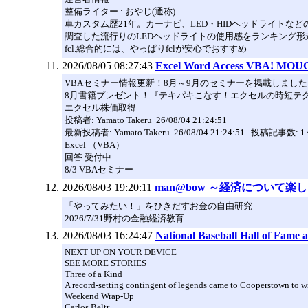
整備ライター : おやじ(通称)
車カスタム歴21年。カーナビ、LED・HIDヘッドライト
調査した流行りのLEDヘッドライトの使用感をランキング形
fcl.総合的には、やっぱりfclが安心でおすすめ
2026/08/05 08:27:43
Excel Word Access VBA! MOU
VBAセミナー情報更新！8月～9月のセミナーを掲載しました
8月書籍プレゼント！『テキパキこなす！エクセルの時短テク＋
エクセル株価取得
投稿者: Yamato Takeru 26/08/04 21:24:51
最新投稿者: Yamato Takeru 26/08/04 21:24:51 投稿記事数: 1
Excel （VBA）
回答 受付中
8/3 VBAセミナー
2026/08/03 19:20:11
man@bow ～経済について楽
「やってみたい！」をひきだすお金の自由研究
2026/7/31野村の金融経済教育
2026/08/03 16:24:47
National Baseball Hall of Fame
NEXT UP ON YOUR DEVICE
SEE MORE STORIES
Three of a Kind
A record-setting contingent of legends came to Cooperstown to witn
Weekend Wrap-Up
Carlos Beltr