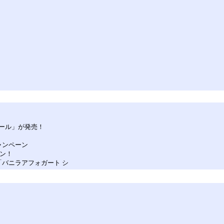
ール」が発売！
ャンペーン
ーン！
た「バニラアフォガート シ