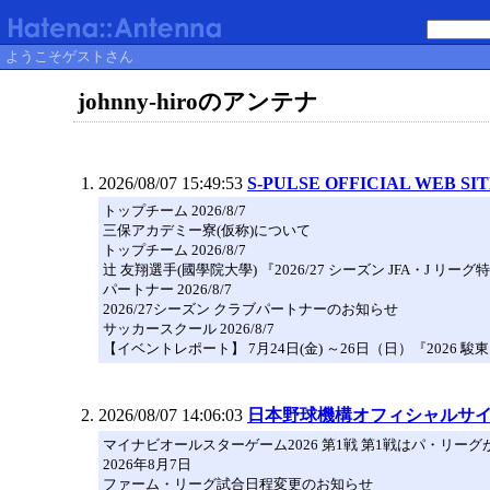
ようこそゲストさん
johnny-hiroのアンテナ
2026/08/07 15:49:53
S-PULSE OFFICIAL WEB SI
トップチーム 2026/8/7
三保アカデミー寮(仮称)について
トップチーム 2026/8/7
辻 友翔選手(國學院大學) 『2026/27 シーズン JFA・J 
パートナー 2026/8/7
2026/27シーズン クラブパートナーのお知らせ
サッカースクール 2026/8/7
【イベントレポート】 7月24日(金) ～26日（日）『2026 駿
2026/08/07 14:06:03
日本野球機構オフィシャルサ
マイナビオールスターゲーム2026 第1戦 第1戦はパ・リーグが
2026年8月7日
ファーム・リーグ試合日程変更のお知らせ