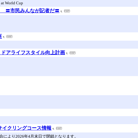
n at World Cup
ース 〓市民みんなが記者だ〓
座
ign /アウトドアライフスタイル向上計画
サイクリングコース情報
により2026年4月末日で閉鎖となります。