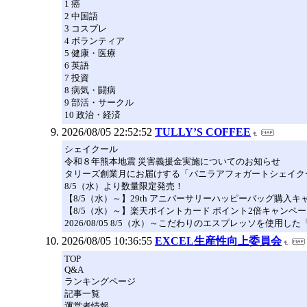
1 癌
2 中国語
3 コスプレ
4 ボランティア
5 健康・医療
6 英語
7 投資
8 病気・闘病
9 部活・サークル
10 政治・経済
2026/08/05 22:52:52
TULLY’S COFFEE
シェイクール
令和８年熊本地震 災害義援金実施についてのお知らせ
タリーズ創業月にお届けする「バニラアフォガートシェイク
8/5（水）より数量限定発売！
【8/5（水）～】29th アニバーサリーハッピーバッグ購入キ
【8/5（水）～】楽天ポイントカード ポイント2倍キャンペ
2026/08/05 8/5（水）～こだわりのエスプレッソを使用し
2026/08/05 10:36:55
EXCEL生産性向上委員会
TOP
Q&A
ランキングページ
記事一覧
運営者情報