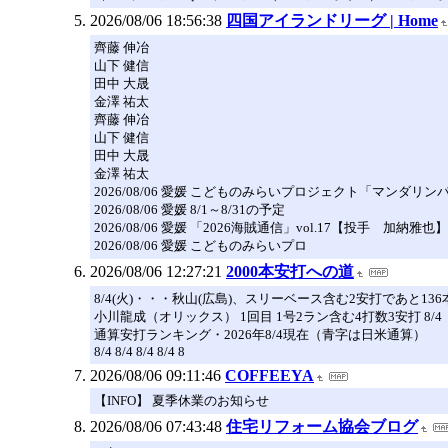
2026/08/06 18:56:38
四国アイランドリーグ | Home
齊藤 伸冶
山下 健信
田中 大晟
金澤 祐太
齊藤 伸冶
山下 健信
田中 大晟
金澤 祐太
2026/08/06 愛媛 こどものみらいプロジェクト「マン
2026/08/06 愛媛 8/1～8/31の予定
2026/08/06 愛媛 「2026海賊通信」vol.17【投手 加納
2026/08/06 愛媛 こどものみらいプロ
2026/08/06 12:27:21
2000本安打への道
8/4(火)・・・秋山(広島)、スリーベース含む2安打であと1
小川龍成（オリックス） 1回目 1号2ラン含む4打数3安打 8
通算安打ランキング・2026年8/4現在（青字は日米通算）
8/4 8/4 8/4 8/4 8
2026/08/06 09:11:46
COFFEEYA
【INFO】 夏季休業のお知らせ
2026/08/06 07:43:48
住宅リフォーム協会ブログ