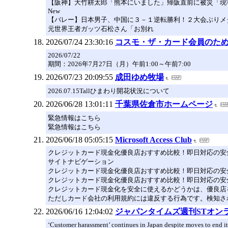
【阪神】大竹耕太郎「熊本にいました」帰阪直前に被災「現
New
【バレー】日本男子、中国に３－１逆転勝利！２大会ぶりメ
元世界王者ガッツ石松さん「お別れ
2026/07/24 23:30:16
コスモ・ザ・カード会員のた
2026/07/22
期間：2026年7月27日（月）午前1:00～午前7:00
2026/07/23 20:09:55
成田ゆめ牧場
2026.07.15Tallひまわり開花状況について
2026/06/28 13:01:11
千葉県佐倉市ホームページ
緊急情報はこちら
緊急情報はこちら
2026/06/18 05:05:15
Microsoft Access Club
クレジットカード現金化優良店おすすめ比較！即日対応の安
サイトナビゲーション
クレジットカード現金化優良店おすすめ比較！即日対応の安
クレジットカード現金化優良店おすすめ比較！即日対応の安
クレジットカード現金化を安全に使えるかどうかは、優良店
ただしカード会社の利用規約には違反する行為です。検知さ
2026/06/16 12:04:02
ジャパンタイムズ週刊STオン
‘Customer harassment’ continues in Japan despite moves to end it