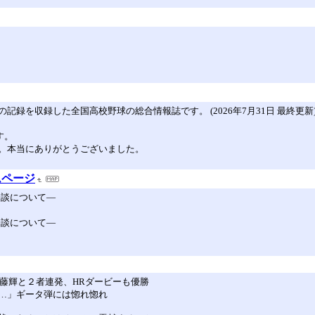
録を収録した全国高校野球の総合情報誌です。 (2026年7月31日 最終更新
す。
。本当にありがとうございました。
ムページ
会談について―
会談について―
藤輝と２者連発、HRダービーも優勝
…」ギータ弾には惚れ惚れ