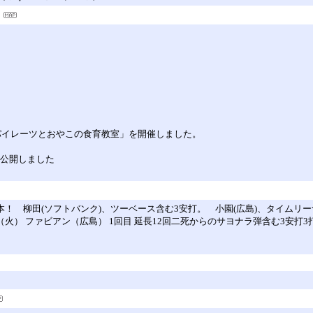
ダリンパイレーツとおやこの食育教室」を開催しました。
雅也】公開しました
36本！ 柳田(ソフトバンク)、ツーベース含む3安打。 小園(広島)、タイムリ
/4（火） ファビアン（広島） 1回目 延長12回二死からのサヨナラ弾含む3安打3