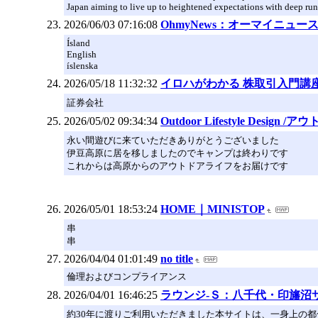
Japan aiming to live up to heightened expectations with deep ru
2026/06/03 07:16:08
OhmyNews：オーマイニュ
Ísland
English
íslenska
2026/05/18 11:32:32
イロハがわかる 株取引入門講
証券会社
2026/05/02 09:34:34
Outdoor Lifestyle Des
永い間遊びに来ていただきありがとうございました
伊豆高原に居を移しましたのでキャンプは終わりです
これからは高原からのアウトドアライフをお届けです
2026/05/01 18:53:24
HOME｜MINISTOP
串
串
2026/04/04 01:01:49
no title
倫理およびコンプライアンス
2026/04/01 16:46:25
ラウンジ-Ｓ：八千代・印旛沼
約30年に渡りご利用いただきました本サイトは、一身上の都合