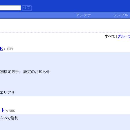
アンテナ
シンプル
すべて
|
グルー
TE
リーグ特別指定選手』 認定のお知らせ
東エリアサ
イト
7-5で勝利