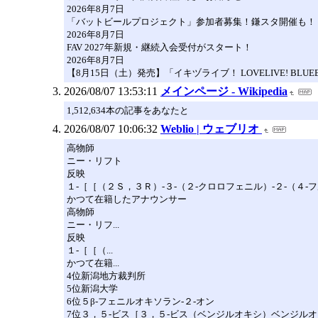
2026年8月7日
「バットビールプロジェクト」参加者募集！鎌スタ開催も！
2026年8月7日
FAV 2027年新規・継続入会受付がスタート！
2026年8月7日
【8月15日（土）発売】「イキヅライブ！ LOVELIVE! BLU
2026/08/07 13:53:11
メインページ - Wikipedia
1,512,634本の記事をあなたと
2026/08/07 10:06:32
Weblio | ウェブリオ
高物師
ニー・リフト
反映
１‐［［（２Ｓ，３Ｒ）‐３‐（２‐クロロフェニル）‐２‐（４
かつて在籍したアナウンサー
高物師
ニー・リフ...
反映
１‐［［（...
かつて在籍...
4位新潟地方裁判所
5位新潟大学
6位５β‐フェニルオキソラン‐２‐オン
7位３，５‐ビス［３，５‐ビス（ベンジルオキシ）ベンジル