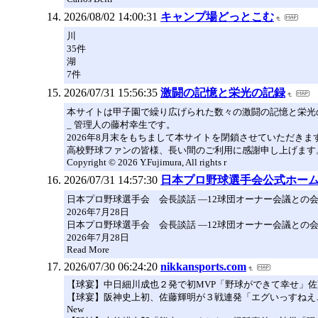
2026/08/02 14:00:31
キャンプ場どっとこむ
川
35件
湖
7件
2026/07/31 15:56:35
激闘の記憶と栄光の記録
本サイトは甲子園で繰り広げられた数々の激闘の記憶と栄光の記
_ 管理人の藤村幸生です。
2026年8月末をもちまして本サイトを閉鎖させていただきま
高校野球ファンの皆様、長い間のご利用に感謝申し上げます
Copyright © 2026 Y.Fujimura, All rights r
2026/07/31 14:57:30
日本プロ野球選手会公式ホー
日本プロ野球選手会 会長談話 ―12球団オーナー会議との
2026年7月28日
日本プロ野球選手会 会長談話 ―12球団オーナー会議との
2026年7月28日
Read More
2026/07/30 06:24:20
nikkansports.com
【球宴】中日細川成也２発で初MVP「野球ができて幸せ」佐
【球宴】阪神史上初、佐藤輝明が３戦連発「エグいっすねえ
New