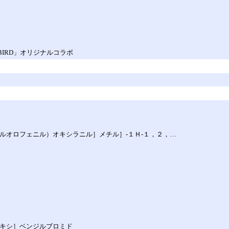
EBIRD」オリジナルコラボ
‐フルオロフェニル）オキシラニル］メチル］‐１Ｈ‐１，２，…
オキシ］ベンジルブロミド