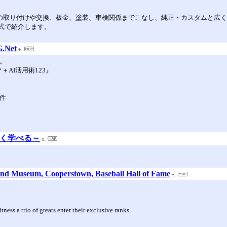
などの取り付けや交換、板金、塗装、車検関係までこなし、純正・カスタムと
式で紹介します。
G.Net
。
AI活用術123』
 件
しく学べる～
 and Museum, Cooperstown, Baseball Hall of Fame
ess a trio of greats enter their exclusive ranks.