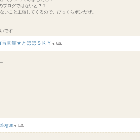
)のブログではないと？？
もないこと主張してくるので、びっくらポンだぜ。
いです
白写真館★とほほＳＫＹ
ー
ologun