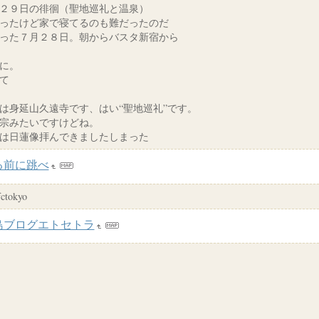
２９日の徘徊（聖地巡礼と温泉）
ったけど家で寝てるのも難だったのだ
った７月２８日。朝からバスタ新宿から
に。
て
は身延山久遠寺です、はい“聖地巡礼”です。
宗みたいですけどね。
は日蓮像拝んできましたしまった
る前に跳べ
tokyo
島ブログエトセトラ