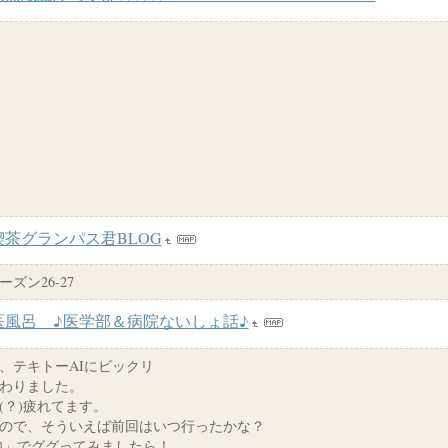
喫茶グランパス君BLOG
ズン26-27
医風呂 ♪医学部＆病院ないしょ話♪
医、テキトーAIにビックリ
終わりました。
(？)疲れてます。
ので、そういえば前回はいつ行ったかな？
肉」でググってみましたら！