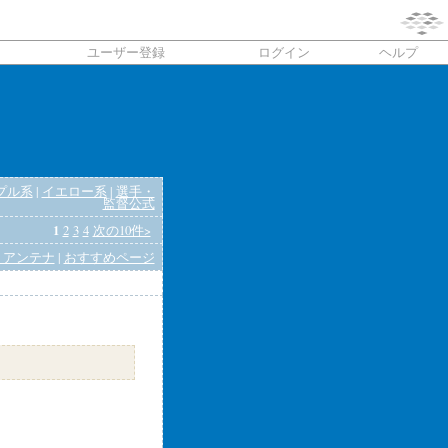
ユーザー登録
ログイン
ヘルプ
プル系
|
イエロー系
|
選手・
監督公式
1
2
3
4
次の10件>
りアンテナ
|
おすすめページ