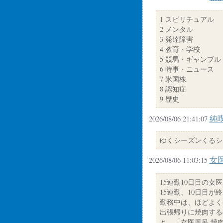
1 スピリチュアル
2 メンタル
3 発達障害
4 教育・学校
5 競馬・ギャンブル
6 時事・ニュース
7 米国株
8 認知症
9 歴史
純
2026/08/06 21:41:07
ゆくシーズンくるシー
女
2026/08/06 11:03:15
15連勤10日目の女
15連勤、10日目が
勤務中は、ほどよく
出張帰りに焼肉する
と、「女医風呂 焼