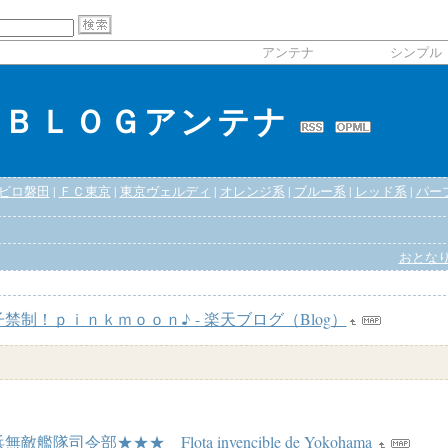
アンテナ
シンプル
のＢＬＯＧアンテナ
ビロ磐田
|
ＦＣ東京
|
東京ヴェルディ
|
オレンジ系
|
ブルー系
|
レッド系
|
パー
おとな
禁制！ｐｉｎｋｍｏｏｎ♪ - 楽天ブログ（Blog）
無敵艦隊司令部★★★ Flota invencible de Yokohama