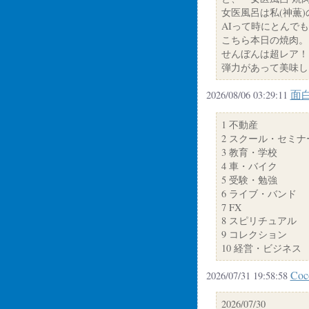
女医風呂は私(神薫
AIって時にとんで
こちら本日の焼肉。
せんぼんは超レア！
弾力があって美味し
面
2026/08/06 03:29:11
1 不動産
2 スクール・セミナ
3 教育・学校
4 車・バイク
5 受験・勉強
6 ライブ・バンド
7 FX
8 スピリチュアル
9 コレクション
10 経営・ビジネス
Coc
2026/07/31 19:58:58
2026/07/30