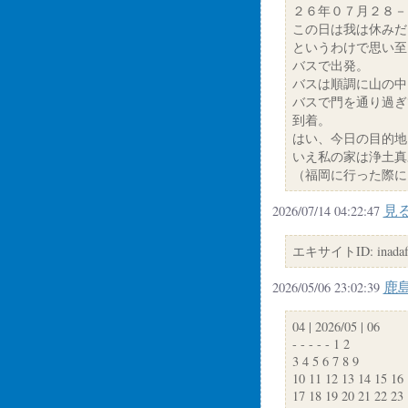
２６年０７月２８－
この日は我は休みだ
というわけで思い至
バスで出発。
バスは順調に山の中
バスで門を通り過ぎ
到着。
はい、今日の目的地
いえ私の家は浄土真
（福岡に行った際に
見
2026/07/14 04:22:47
エキサイトID: inadafc
鹿
2026/05/06 23:02:39
04 | 2026/05 | 06
- - - - - 1 2
3 4 5 6 7 8 9
10 11 12 13 14 15 16
17 18 19 20 21 22 23