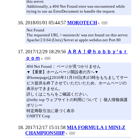
this server.
Additionally, a 404 Not Found error was encountered while
trying to use an ErrorDocument to handle the request.
2018/01/01 05:44:57
MOROTECH
Not Found
The requested URL /~morotech/ was not found on this server.
Apache/2.0.64 (Unix) Server at apple.webdos.net Port 80
2017/12/29 18:29:56
ＡＲＡ！＠ｈｏｂｂｙ’ｓｒ
ｏｏｍ
404 Not Found： ページが見つかりません
▼【重要】ホームページ開設者の方へ▼
＠homepageは2016年11月10日(木)15時をもちましてサー
ビス提供を終了させていただいたため、ホームページの
表示ができません。
詳しくはこちらをご確認ください。
@nifty top ウェブサイトの利用について ｜ 個人情報保護
ポリシー
特定商取引法に基づく表示
©NIFTY Corp
2017/12/17 15:11:58
MIA FORMULA 1 MINI-Z
CHAMPIONSHIP