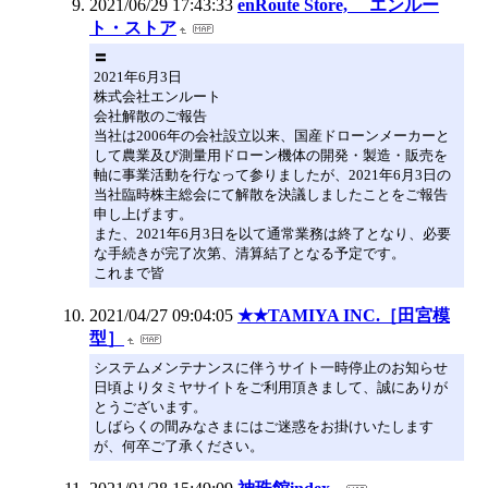
2021/06/29 17:43:33
enRoute Store, エンルー
ト・ストア
〓
2021年6月3日
株式会社エンルート
会社解散のご報告
当社は2006年の会社設立以来、国産ドローンメーカーと
して農業及び測量用ドローン機体の開発・製造・販売を
軸に事業活動を行なって参りましたが、2021年6月3日の
当社臨時株主総会にて解散を決議しましたことをご報告
申し上げます。
また、2021年6月3日を以て通常業務は終了となり、必要
な手続きが完了次第、清算結了となる予定です。
これまで皆
2021/04/27 09:04:05
★★TAMIYA INC.［田宮模
型］
システムメンテナンスに伴うサイト一時停止のお知らせ
日頃よりタミヤサイトをご利用頂きまして、誠にありが
とうございます。
しばらくの間みなさまにはご迷惑をお掛けいたします
が、何卒ご了承ください。