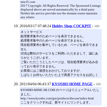
mia-f1.com
2017 Copyright. All Rights Reserved. The Sponsored Listings
displayed above are served automatically by a third party.
Neither the service provider nor the domain owner maintain
any relatio
2016/03/17 07:48:24
Hobby Shop COCKPIT
ネットサービス
処理要求集中のためページを表示できません。
処理要求集中のためページを表示できません。
現在処理要求が集中しているため、ページを表示できま
せん
日頃は弊社のサービスをご利用いただきまして、誠にあ
りがとうございます。
ご覧いただこうとしたページは、現在処理要求が込み合
っており表示できません。
お客様にはご迷惑をおかけしておりますが、
しばらくお待ちいただいた上で再度アクセスをお試しく
2011/04/04 06:43:37
KYOSHO HOME PAGE
KYOSHO-MINICAR.COM のページはリニューアルいたし
ました。
http://www.kyosho.com/jpn/products/diecast/index.html
ここをクリックすれば、新サイトにリンクします。