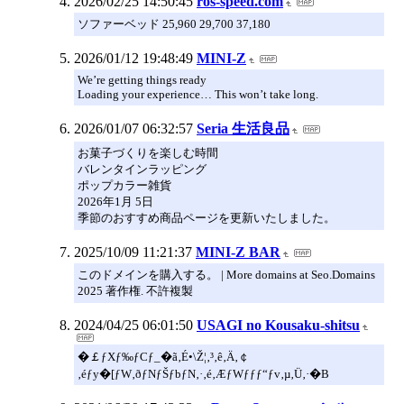
2026/02/25 14:50:45
ros-speed.com
ソファーベッド 25,960 29,700 37,180
2026/01/12 19:48:49
MINI-Z
We’re getting things ready
Loading your experience… This won’t take long.
2026/01/07 06:32:57
Seria 生活良品
お菓子づくりを楽しむ時間
バレンタインラッピング
ポップカラー雑貨
2026年1月 5日
季節のおすすめ商品ページを更新いたしました。
2025/10/09 11:21:37
MINI-Z BAR
このドメインを購入する。 | More domains at Seo.Domains
2025 著作権. 不許複製
2024/04/25 06:01:50
USAGI no Kousaku-shitsu
�￡ƒXƒ‰ƒCƒ_�ã‚É•\Ž¦‚³‚ê‚Ä‚￠
‚éƒy�[ƒW‚ðƒNƒŠƒbƒN‚·‚é‚ÆƒWƒƒƒ“ƒv‚µ‚Ü‚·�B