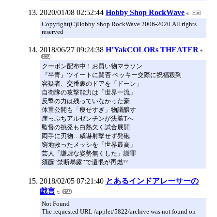
2020/01/08 02:52:44
Hobby Shop RockWave
Copyright(C)Hobby Shop RockWave 2006-2020.All rights
reserved
2018/06/27 09:24:38
H’YakCOLORs THEATER
クーポン配布中！お買い物マラソン
『半青』ツイートに賛否 ベッキー交際に祝福殺到
容疑者、交番裏のドアを「ドーン」
自衛隊の攻撃能力は「世界一流」
反撃の力は残っていなかった豪
体重公開も「痩せすぎ」物議醸す
崖っぷちアルゼンチンが決勝Tへ
監督の挑発も白熱欠く試合展開
両手に刃物…威嚇射撃せず発砲
窮地救ったメッシを「世界最高」
芸人「謙虚な姿勢無くした」謝罪
須藤“禁断暴露”で遺恨が再燃!?
2018/02/05 07:21:40
とあるインドアレーサーの
戯言
Not Found
The requested URL /applet/5822/archive was not found on