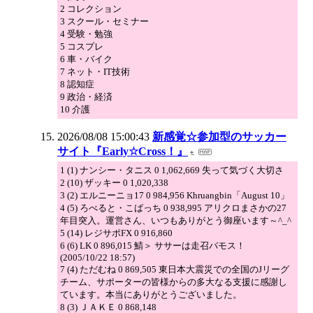
2 コレクション
3 スクール・セミナー
4 受験・勉強
5 コスプレ
6 車・バイク
7 ネット・IT技術
8 認知症
9 政治・経済
10 介護
2026/08/08 15:00:43
新感覚☆参加型のサッカー
サイト『Early☆Cross！』
1 (1) ナンシー・タニス 0 1,062,669 失って気づく大切さ
2 (10) ザッキー 0 1,020,338
3 (2) エルニーニョ17 0 984,956 Khruangbin「August 10」
4 (5) ろべると・こばっち 0 938,995 アリクロまさかの27
年目突入。運営さん、いつもありがとう御座います～^_^
5 (14) レジサポFX 0 916,860
6 (6) LK 0 896,015 鯖＞ ササーは走召バモス！
(2005/10/22 18:57)
7 (4) ただむね 0 869,505 東日本大震災での全国のJリーグ
チーム、サポーターの皆様からの多大なる支援に感謝し
ています。本当にありがとうございました。
8 (3) ＪＡＫＥ 0 868,148