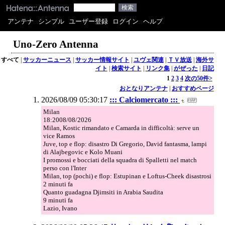
アンテナ
シンプル
ユーザー登録
ログイン
ヘルプ
Uno-Zero Antenna
すべて
|
サッカーニュース
|
サッカー情報サイト
|
ユヴェ関連
|
ＴＶ放送
|
海外サ
イト
|
検索サイト
|
リンク集
|
がぜった
|
日記
1
2
3
4
次の50件>
おとなりアンテナ
|
おすすめページ
2026/08/09 05:30:17
::: Calciomercato :::
Milan
18:2008/08/2026
Milan, Kostic rimandato e Camarda in difficoltà: serve un
vice Ramos
Juve, top e flop: disastro Di Gregorio, David fantasma, lampi
di Alajbegovic e Kolo Muani
I promossi e bocciati della squadra di Spalletti nel match
perso con l'Inter
Milan, top (pochi) e flop: Estupinan e Loftus-Cheek disastrosi
2 minuti fa
Quanto guadagna Djimsiti in Arabia Saudita
9 minuti fa
Lazio, Ivano