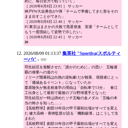
めに、毎日全力で戦っていく」
［ 2026年8月8日 23:01 ］ サッカー
神戸FW大迫勇也がV弾「チームで準備してきた形をその
まま出すことができた」
［ 2026年8月8日 22:46 ］ サッカー
FC東京はまさかの大敗で黒星発進 室屋「チームとして
もう一度団結して姿勢で示したい」
［ 2026年8月8日 22:45 ］ サッカー
神
2026/08/09 01:13:37
集英社 "Sportiva(スポルティ
ーバ)"
羽生結弦を覚醒させた「誰かのために」の思い 五輪連
覇の偉業への道のり
Ｊリーグ開幕戦は白熱の逆転劇 だが観客、視聴者にとっ
て「価値あるイベント」になっていたか
栗原陵矢が無名校進学の理由は「自転車で13分」 春江
工出身として最初で最後のプロ野球選手となった
羽生結弦が一時は諦めたソチ五輪の金メダル「五輪の本
当の怖さを知った......」
【高校野球】創部10年目の甲子園初出場がすべてを変え
た 健大高崎・青栁監督が語る「機動破壊」はこうして生
まれた
【高校野球】創部10年目の甲子園初出場がすべてを変え