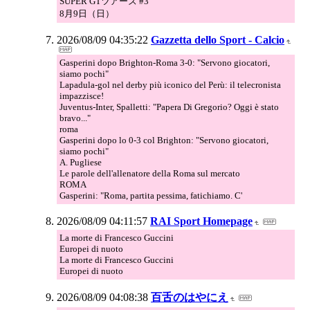
SUPER GTツアーズ #3
8月9日（日）
2026/08/09 04:35:22
Gazzetta dello Sport - Calcio
Gasperini dopo Brighton-Roma 3-0: "Servono giocatori,
siamo pochi"
Lapadula-gol nel derby più iconico del Perù: il telecronista
impazzisce!
Juventus-Inter, Spalletti: "Papera Di Gregorio? Oggi è stato
bravo..."
roma
Gasperini dopo lo 0-3 col Brighton: "Servono giocatori,
siamo pochi"
A. Pugliese
Le parole dell'allenatore della Roma sul mercato
ROMA
Gasperini: "Roma, partita pessima, fatichiamo. C'
2026/08/09 04:11:57
RAI Sport Homepage
La morte di Francesco Guccini
Europei di nuoto
La morte di Francesco Guccini
Europei di nuoto
2026/08/09 04:08:38
百舌のはやにえ