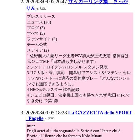
2026/08/09 05:26:47
サッカーリンク集 さっか
りん
プレスリリース
ニュース (28)
ブログ (2)
すべて (5)
ファンサイト (3)
チーム公式
メディア (2)
1 佐野航大の蘭リーグ王者PSV加入が正式決定! 指揮官は
元ジェフMF「日本語も少し話せます」
2 シントトロイデンvsロンメル スタメン発表
3 J1C大阪・香川真司、開幕戦でアシスト&?マチン・セレ
ッソ?のシャドーに適応の高強度プレー「どんなポジショ
ンでも適応できるように」
4 NECvsテルスター 試合記録
4 ジュビロ磐田、決定機上回るも勝ちきれず 秋田と1-1で
引き分け J2第1節
2026/08/09 05:18:28
La GAZZETTA dello SPORT
- Pagelle
inter
Dagli aerei al judo sognando la Serie A con l'Inter: chi è
Bovio, il 18enne che ha fermato Kolo Muani