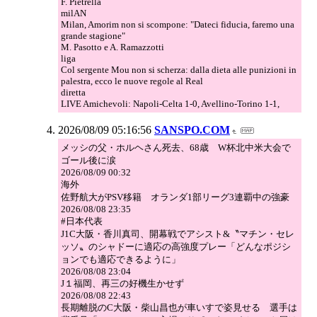
F. Pietrella
milAN
Milan, Amorim non si scompone: "Dateci fiducia, faremo una
grande stagione"
M. Pasotto e A. Ramazzotti
liga
Col sergente Mou non si scherza: dalla dieta alle punizioni in
palestra, ecco le nuove regole al Real
diretta
LIVE Amichevoli: Napoli-Celta 1-0, Avellino-Torino 1-1,
2026/08/09 05:16:56
SANSPO.COM
メッシの父・ホルヘさん死去、68歳 W杯北中米大会で
ゴール後に涙
2026/08/09 00:32
海外
佐野航大がPSV移籍 オランダ1部リーグ3連覇中の強豪
2026/08/08 23:35
#日本代表
J1C大阪・香川真司、開幕戦でアシスト&〝マチン・セレ
ッソ〟のシャドーに適応の高強度プレー「どんなポジシ
ョンでも適応できるように」
2026/08/08 23:04
J１福岡、再三の好機生かせず
2026/08/08 22:43
長期離脱のC大阪・柴山昌也が車いすで姿見せる 選手は