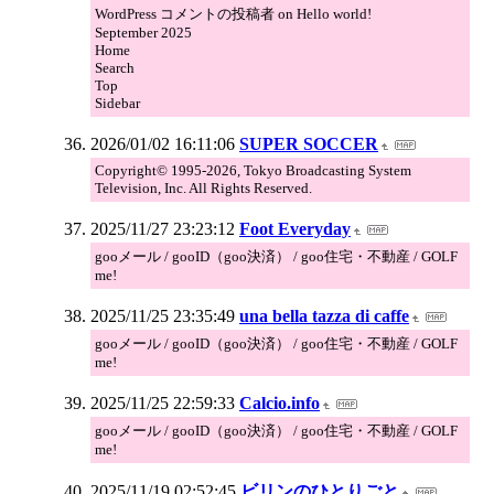
WordPress コメントの投稿者 on Hello world!
September 2025
Home
Search
Top
Sidebar
2026/01/02 16:11:06
SUPER SOCCER
Copyright© 1995-2026, Tokyo Broadcasting System
Television, Inc. All Rights Reserved.
2025/11/27 23:23:12
Foot Everyday
gooメール / gooID（goo決済） / goo住宅・不動産 / GOLF
me!
2025/11/25 23:35:49
una bella tazza di caffe
gooメール / gooID（goo決済） / goo住宅・不動産 / GOLF
me!
2025/11/25 22:59:33
Calcio.info
gooメール / gooID（goo決済） / goo住宅・不動産 / GOLF
me!
2025/11/19 02:52:45
ビリンのひとりごと