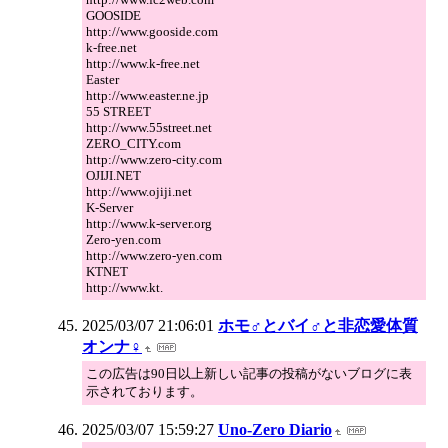
GOOSIDE
http://www.gooside.com
k-free.net
http://www.k-free.net
Easter
http://www.easter.ne.jp
55 STREET
http://www.55street.net
ZERO_CITY.com
http://www.zero-city.com
OJIJI.NET
http://www.ojiji.net
K-Server
http://www.k-server.org
Zero-yen.com
http://www.zero-yen.com
KTNET
http://www.kt.
2025/03/07 21:06:01
ホモ♂とバイ♂と非恋愛体質
オンナ♀
この広告は90日以上新しい記事の投稿がないブログに表
示されております。
2025/03/07 15:59:27
Uno-Zero Diario