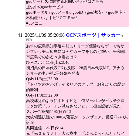
gooサービスに関するお問い合わせはこちら
提供中のgooサービス
gooポータル / gooメール / gooID（goo決済） / goo住宅・
不動産 / いまトピ / GOLF me!
■dメニュー
2025/11/09 05:20:08
OCNスポーツ｜サッカー
あすの広島県知事選を前にJ1リーグ優勝ならず…でもサ
ンフレッチェ広島には今やカープをしのぐ勢い、平和都
市広島でのあるべき姿とは？
ひろスポ！11/8(土)23:46
初招集の日本代表GKも反応！28歳日本代表MF、アナウ
ンサーの妻が第2子妊娠を発表
Qoly11/8(土)23:00
「ドイツのおかげ」イタリアのクラブ、34年ぶりの歴史
的勝利
Qoly11/8(土)22:00
高校球児のようにキビキビと…侍ジャパンがピッチクロ
ック対策「ルーチン減らさないと」…担当記者が見た
スポーツ報知11/9(日)5:15
大統領選抗議で1000人殺害か タンザニア、反逆罪240人
訴追
共同通信11/9(日)5:14
元「光ＧＥＮＪＩ」大沢樹生、「ぶらぶら～んと」ワイ