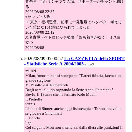
背番号「48」Tシャツで入場、サポーターがチャント届け
る
2026/08/08 22:37
#セレッソ大阪
FC東京・松橋監督、前半に一発退場でバタバタ「考えて
いた策になじむ前にやられてしまった」
2026/08/08 22:12
J1名古屋・ペトロビッチ監督「落ち着きがなく」ミス目
立つ
2026/08/08
2026/08/09 05:00:57
La GAZZETTA dello SPORT
- Statistiche Serie A 2004/2005
milAN
Milan, Amorim non si scompone: "Dateci fiducia, faremo una
grande stagione"
M. Pasotto e A. Ramazzotti
Dagli aerei al judo sognando la Serie A con l'Inter: chi è
Bovio, il 18enne che ha fermato Kolo Muani
F. Pietrella
tennis
I dubbi di Sinner: anche oggi fisioterapia a Torino, ora valuta
se giocare a Cincinnati
F. Cocchi
liga
Col sergente Mou non si scherza: dalla dieta alle punizioni in