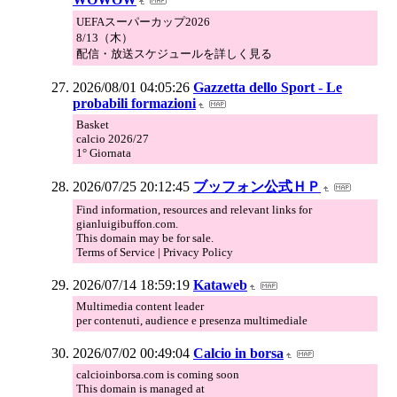
UEFAスーパーカップ2026
8/13（木）
配信・放送スケジュールを詳しく見る
2026/08/01 04:05:26
Gazzetta dello Sport - Le
probabili formazioni
Basket
calcio 2026/27
1° Giornata
2026/07/25 20:12:45
ブッフォン公式ＨＰ
Find information, resources and relevant links for
gianluigibuffon.com.
This domain may be for sale.
Terms of Service | Privacy Policy
2026/07/14 18:59:19
Kataweb
Multimedia content leader
per contenuti, audience e presenza multimediale
2026/07/02 00:49:04
Calcio in borsa
calcioinborsa.com is coming soon
This domain is managed at