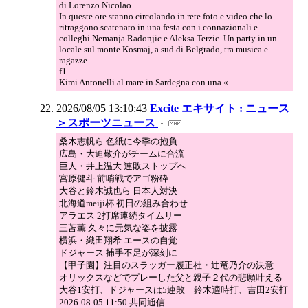
di Lorenzo Nicolao
In queste ore stanno circolando in rete foto e video che lo
ritraggono scatenato in una festa con i connazionali e
colleghi Nemanja Radonjic e Aleksa Terzic. Un party in un
locale sul monte Kosmaj, a sud di Belgrado, tra musica e
ragazze
f1
Kimi Antonelli al mare in Sardegna con una «
2026/08/05 13:10:43
Excite エキサイト : ニュース
＞スポーツニュース
桑木志帆ら 色紙に今季の抱負
広島・大迫敬介がチームに合流
巨人・井上温大 連敗ストップへ
宮原健斗 前哨戦でアゴ粉砕
大谷と鈴木誠也ら 日本人対決
北海道meiji杯 初日の組み合わせ
アラエス 2打席連続タイムリー
三苫薫 久々に元気な姿を披露
横浜・織田翔希 エースの自覚
ドジャース 捕手不足が深刻に
【甲子園】注目のスラッガー履正社・辻竜乃介の決意
オリックスなどでプレーした父と親子２代の悲願叶える
大谷1安打、ドジャースは5連敗 鈴木適時打、吉田2安打
2026-08-05 11:50 共同通信