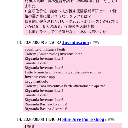
た 健大高崎・青栁監督が語る「機動破壊」はこうして生
まれた
J1全順位予想 識者５人が推す優勝候補筆頭は？ J2降
格の憂き目に遭いそうな３クラブとは？
秋春制が導入されたJ1リーグ2026－27シーズンの行方は
いかに!? ５人の識者が全順位を大胆予想
「お前がラクして生意気だな」「あいつ若いくせ
2026/08/08 22:56:32
Juventus.com
Sconfitta di misura a Perth
Gallery | Amichevole | Juventus-Inter
Riguarda Juventus-Inter!
Guarda il video
Riguarda Juventus-Inter!
Tutte le amichevoli visibili gratuitamente solo su
Juventus.com e app
Leggi l'articolo
Gallery | Casa Juventus a Perth ufficialmente aperta!
Riguarda Juventus-Inter!
Guarda il video
Riguarda Juventus-Inter!
Riguarda Basilea-Juventus!
Riguarda Basilea-Juventus!
2026/08/08 18:40:04
Stile Juve For Exblog
1 投資