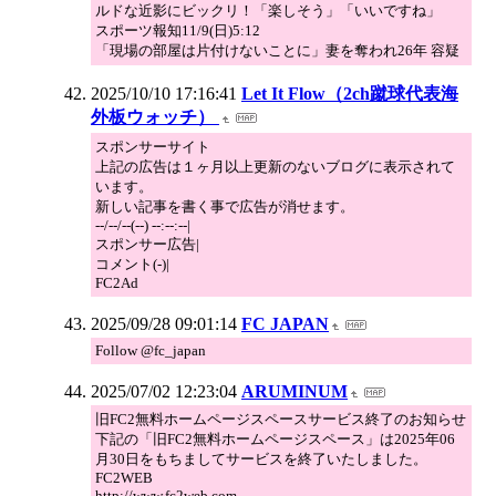
ルドな近影にビックリ！「楽しそう」「いいですね」
スポーツ報知11/9(日)5:12
「現場の部屋は片付けないことに」妻を奪われ26年 容疑
2025/10/10 17:16:41
Let It Flow（2ch蹴球代表海
外板ウォッチ）
スポンサーサイト
上記の広告は１ヶ月以上更新のないブログに表示されて
います。
新しい記事を書く事で広告が消せます。
--/--/--(--) --:--:--|
スポンサー広告|
コメント(-)|
FC2Ad
2025/09/28 09:01:14
FC JAPAN
Follow @fc_japan
2025/07/02 12:23:04
ARUMINUM
旧FC2無料ホームページスペースサービス終了のお知らせ
下記の「旧FC2無料ホームページスペース」は2025年06
月30日をもちましてサービスを終了いたしました。
FC2WEB
http://www.fc2web.com