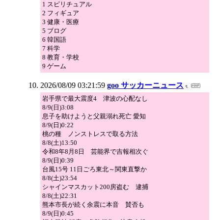
1 スピリチュアル
2 フィギュア
3 健康・医療
5 ブログ
6 韓国語
7 科学
8 教育・学校
9 ゲーム
2026/08/09 03:21:59
goo サッカーニュース
岩手県で最大震度4 津波の心配なし
8/9(日)3:08
息子を助けようと父親溺れ死亡 愛知
8/9(日)0:22
桃の種 ノンストレスで取る方法
8/8(土)13:50
令和8年8月8日 芸能界で吉報相次ぐ
8/9(日)0:39
台風15号 11日ごろ東北～関東直撃か
8/8(土)23:54
シャインマスカット200房盗む 逮捕
8/8(土)22:31
熊本市長が続く余震に本音 賛否も
8/9(日)0:45