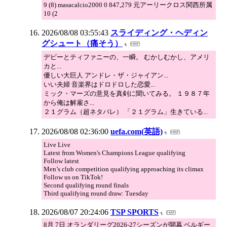
9 (8) masacalcio2000 0 847,279 元アーリークロス関西所属
10 (2
2026/08/08 03:55:43
スライディング・ヘディン
グシュート（痛そう）
デビーとティファニーの、一瞬。 むかしむかし、アメリ
カと...
優しい大巨人 アンドレ・ザ・ジャイアン...
いい夫婦 音楽界はドロドロした恋愛...
ミック・マーズの意見を真剣に聞いてみる。 １９８７年
から俺は解雇さ...
２１グラム（超ネタバレ） 「２１グラム」生きている...
2026/08/08 02:36:00
uefa.com(英語)
Live Live
Latest from Women's Champions League qualifying
Follow latest
Men’s club competition qualifying approaching its climax
Follow us on TikTok!
Second qualifying round finals
Third qualifying round draw: Tuesday
2026/08/07 20:24:06
TSP SPORTS
8月 7日 オランダリーグ2026-27シーズンが開幕 ベルギー