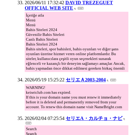
2026/06/11 17:32:42
DAVID TREZEGUET
OFFICIAL WEB SITE
İçeriğe atla
Menü
Menü
Bahis Siteleri 2024
Güvenilir Bahis Siteleri
Canlı Bahis Siteleri
Bahis Siteleri 2024
Bahis siteleri, spor bahisleri, bahis oyunları ve diğer şans
oyunları üzerine hizmet veren online platformlardır. Bu
siteler, kullanıcılara çeşitli oyun seçenekleri sunarak
eğlenceli ve kazançlı bir deneyim sağlamayı amaçlar. Ancak,
bahis yapmadan önce dikkat edilmesi gereken birkaç önemli
2026/05/19 15:25:22
セリエＡ2003-2004
WARNING!
keiseiclub.com has expired.
If this is your domain name you must renew it immediately
before it is deleted and permanently removed from your
account. To renew this domain name visit NameBright.com
2026/02/04 07:25:54
セリエA・カルチョ・ナビ
Search
Search