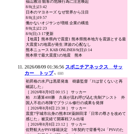
福山雅治 観客の危険行為に注意喚起
8/8(土)23:42
日本のマヨネーズ なぜ世界から注目
8/8(土)19:57
働かないオジサンが増殖 企業の構造
8/8(土)22:23
8/9(日) 3:17更新
【地震】熊本県内で震度1 熊本県熊本地方を震源とする最
大震度1の地震が発生 津波の心配なし
熊本ニュース KAB ONLINE8/9(日)3:14
熊本県で最大震度1の地震 熊本
2026/08/09 01:36:56
スポニチアネックス サッ
カー トップ
初昇格の水戸は黒星発進 樹森監督「J1は甘くないと再
確認した」
［ 2026年8月9日 00:15 ］ サッカー
柏 J1通算400勝 久保が流れ呼び込む先制アシスト 外
国人不在の布陣でブラジル修行の成果を発揮
［ 2026年8月8日 23:38 ］ サッカー
震度7宇城市出身の熊本DF薬師田澪「日常の尊さを改めて
感じた」被災経て開幕戦フル出場
［ 2026年8月8日 23:12 ］ サッカー
佐野航大がPSV移籍決定 5年契約で背番号24「PSVのた