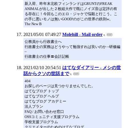
新入荷、昨年末北欧フィンランドはGRUNTのFREAK
ANIMALが出した２枚組大作で既にノイズ音は定評の有
る存在に！今回もこのエロ・ジャケで悩殺と行こう。こ
の手に悪いモノは無いGOOD!のがこの世界の鉄則w。
The New B
2021/05/01 07:49:27
Molehill - Mail order
公務員から行政書士へ
行政書士の実務はどうやって勉強すれば良いのか ~研修編
~
行政書士の仕事〓会計記帳
2021/02/10 20:54:51
はてなダイアリー - メシの世
話からクソの世話まで
404
お探しのページは見つかりませんでした。
はてなブログ トップ
はてなブログ ヘルプ
はてなブログ アカデミー
法人プラン
FAQ / お問い合わせ窓口
OSSコミュニティ支援プログラム
学校支援プログラム
クリエイターのためのはてなブログ