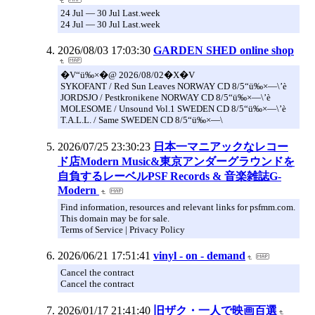
24 Jul — 30 Jul Last.week
24 Jul — 30 Jul Last.week
2026/08/03 17:03:30
GARDEN SHED online shop
�V“ü‰×�@ 2026/08/02�X�V
SYKOFANT / Red Sun Leaves NORWAY CD 8/5“ü‰×—\’è
JORDSJO / Pestkronikene NORWAY CD 8/5“ü‰×—\’è
MOLESOME / Unsound Vol.1 SWEDEN CD 8/5“ü‰×—\’è
T.A.L.L. / Same SWEDEN CD 8/5“ü‰×—\
2026/07/25 23:30:23
日本一マニアックなレコー
ド店Modern Music&東京アンダーグラウンドを
自負するレーベルPSF Records & 音楽雑誌G-
Modern
Find information, resources and relevant links for psfmm.com.
This domain may be for sale.
Terms of Service | Privacy Policy
2026/06/21 17:51:41
vinyl - on - demand
Cancel the contract
Cancel the contract
2026/01/17 21:41:40
旧ザク・一人で映画百選