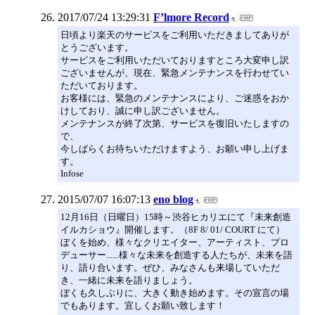
2017/07/24 13:29:31
F’lmore Record
日頃より楽天のサービスをご利用いただきましてありが
とうございます。
サービスをご利用いただいておりますところ大変申し訳
ございませんが、現在、緊急メンテナンスを行わせてい
ただいております。
お客様には、緊急のメンテナンスにより、ご迷惑をおか
けしており、誠に申し訳ございません。
メンテナンスが終了次第、サービスを復旧いたしますの
で、
今しばらくお待ちいただけますよう、お願い申し上げま
す。
Infose
2015/07/07 16:07:13
eno blog
12月16日（日曜日）15時～渋谷ヒカリエにて『未来創造
イルカショウ』開催します。（8F 8/ 01/ COURT にて）
ぼくを始め、様々なクリエイター、アーティスト、プロ
デューサー......様々な未来を創造する人たちが、未来を語
り、語り合います。ぜひ、みなさんも来場していただ
き、一緒に未来を語りましょう。
ぼくも久しぶりに、大きく動き始めます。その宣言の場
でもあります。宜しくお願い致します！