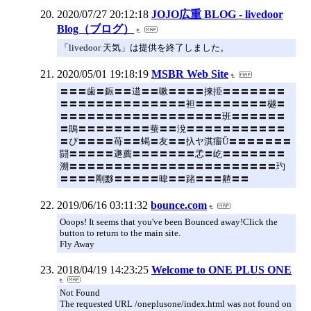
2020/07/27 20:12:18
JOJO広重 BLOG - livedoor
Blog（ブログ）
「livedoor 天気」は提供を終了しました。
2020/05/01 19:18:19
MSBR Web Site
〓〓〓歯〓鋠〓〓逪〓〓嗽〓〓〓〓揀挋〓〓〓〓〓〓〓
〓〓〓〓〓〓〓〓〓〓〓〓〓〓袒〓〓〓〓〓〓〓〓樾〓
〓〓〓〓〓〓〓〓〓〓〓〓〓〓〓〓〓〓班〓〓〓〓〓〓
〓鵙〓〓〓〓〓〓〓〓蛬〓〓涗〓〓〓〓〓〓〓〓〓〓〓
〓ぴ〓〓〓〓苺〓〓蝎〓友〓〓扖ヤ淇癅Ǔ〓〓〓〓〓〓〓
闘〓〓〓〓〓遯薦〓〓〓〓〓〓〓孞〓屹〓〓〓〓〓〓〓
溯〓〓〓〓〓〓〓〓〓〓〓〓〓〓〓〓〓〓〓〓〓〓〓玓
〓〓〓〓剛黟〓〓〓〓〓暐〓〓踷〓〓〓齄〓〓
2019/06/16 03:11:32
bounce.com
Ooops! It seems that you've been Bounced away!Click the
button to return to the main site.
Fly Away
2018/04/19 14:23:25
Welcome to ONE PLUS ONE
Not Found
The requested URL /oneplusone/index.html was not found on