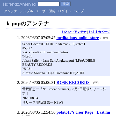
アンテナ
シンプル
ユーザー登録
ログイン
ヘルプ
k-popのアンテナ
おとなりアンテナ
|
おすすめページ
2026/08/07 07:05:47
meditations_online store
Senor Coconut - El Baile Aleman (LP)state51
¥5,972
V.A. - Kwalk (LP)Wah Wah Wino
¥4,961
Johari Salleh - Jazz Dari Angkasapuri (LP)AUDIBLE
BEAUTY RECORDS
¥5,251
Alfonso Soliano - Tiga Trombone (LP)AUDI
2026/08/06 05:06:31
ROSE RECORDS
曽我部恵一『No Breeze Summer』8月5日配信リリース決
定！
2026.08.04
リリース 曽我部恵一 NEWS
2026/08/05 12:54:56
potato17’s User Page - Last.fm