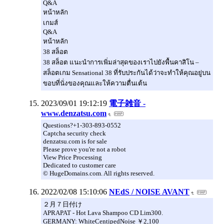
Q&A
หน้าหลัก
เกมส์
Q&A
หน้าหลัก
38 สล็อต
38 สล็อต แนะนำการเพิ่มล่าสุดของเราไปยังพื้นคาสิโน –
สล็อตเกม Sensational 38 ที่รับประกันได้ว่าจะทำให้คุณอยู่บน
ขอบที่นั่งของคุณและให้ความตื่นเต้น
2023/09/01 19:12:19
電子雑音 -
www.denzatsu.com
Questions?+1-303-893-0552
Captcha security check
denzatsu.com is for sale
Please prove you're not a robot
View Price Processing
Dedicated to customer care
© HugeDomains.com. All rights reserved.
2022/02/08 15:10:06
NEdS / NOISE AVANT
２月７日付け
APRAPAT - Hot Lava Shampoo CD Lim300.
GERMANY: WhiteCentipedNoise ￥2,100