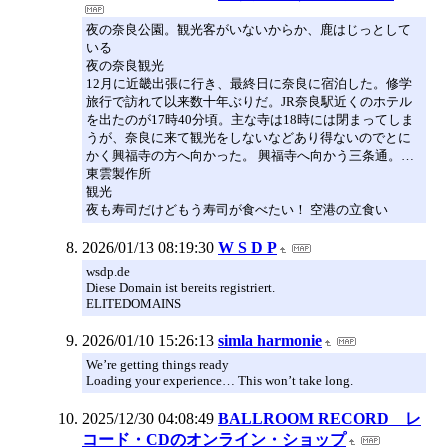
夜の奈良公園。観光客がいないからか、鹿はじっとして
いる
夜の奈良観光
12月に近畿出張に行き、最終日に奈良に宿泊した。修学
旅行で訪れて以来数十年ぶりだ。JR奈良駅近くのホテル
を出たのが17時40分頃。主な寺は18時には閉まってしま
うが、奈良に来て観光をしないなどあり得ないのでとに
かく興福寺の方へ向かった。 興福寺へ向かう三条通。…
東雲製作所
観光
夜も寿司だけどもう寿司が食べたい！ 空港の立食い
2026/01/13 08:19:30
W S D P
wsdp.de
Diese Domain ist bereits registriert.
ELITEDOMAINS
2026/01/10 15:26:13
simla harmonie
We’re getting things ready
Loading your experience… This won’t take long.
2025/12/30 04:08:49
BALLROOM RECORD レ
コード・CDのオンライン・ショップ