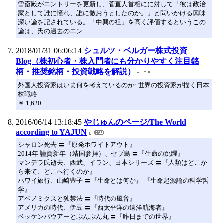
雪斎殿がエントリーを更新し、菅直人首相にに対して「彼は政治
家として誰に憧れ、誰に倣おうとしたのか。」と問いかける興味
深い論を記されている。「中興の祖」を高く評価するというこの
論は、氏の過去のエン
2018/01/31 06:06:14
シュルツ・ベルガー株式投資
Blog（株初心者・株入門者にも分かりやすく注目銘
柄・推奨銘柄・投資戦略を解説）
外国人投資家はいま何を考えているのか: 世界の投資家が描く日本
株戦略
￥ 1,620
2016/06/14 13:18:45
やじゅんのページ/The World
according to YAJUN
シャロン死去 〓『原発ホワイトアウト』
2014年 謹賀新年（靖国参拝）、セブ島 〓『生命の跳躍』
マンデラ氏逝去、西武、イラン、日本シリーズ 〓『人類はどこか
ら来て、どこへ行くのか』
ハワイ旅行、山崎豊子 〓『生命とは何か』 『生命起源論の科学哲
学』
アベノミクスと独禁法 〓『時代の風音』
アメリカの時代、伊豆 〓『西太平洋の遠洋航海者』
ベッケンバウアーとぷんぷん丸 〓『昨日までの世界』