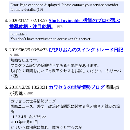
Error. Page cannot be displayed. Please contact your service provider
for more details. (19)
2020/01/21 02:18:57
Stock Invincible -投資のプロが選ぶ
推奨銘柄・注目銘柄-
Forbidden
You don’t have permission to access /on this server.
2019/06/29 03:54:33
びびりおんのスイングトレード日記
無効なURLです。
プログラム設定の反映待ちである可能性があります。
しばらく時間をおいて再度アクセスをお試しください。-ふりーパ
パ塾
2018/12/26 13:23:31
カワセミの世界情勢ブログ
着眼点
が秀逸
カワセミの世界情勢ブログ
国際ニュース、外交、政治経済問題に関する覚え書きと対話の場
所
- 1 2 3 4 5.. 次の7件>>
2011年06月01日
どういう政治家に憧れ、倣おうとするのか