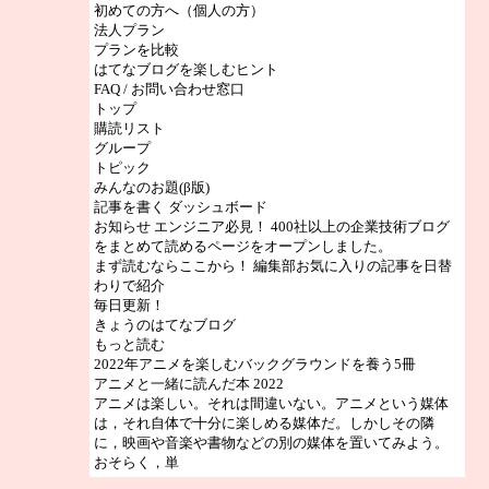
初めての方へ（個人の方）
法人プラン
プランを比較
はてなブログを楽しむヒント
FAQ / お問い合わせ窓口
トップ
購読リスト
グループ
トピック
みんなのお題(β版)
記事を書く ダッシュボード
お知らせ エンジニア必見！ 400社以上の企業技術ブログ
をまとめて読めるページをオープンしました。
まず読むならここから！ 編集部お気に入りの記事を日替
わりで紹介
毎日更新！
きょうのはてなブログ
もっと読む
2022年アニメを楽しむバックグラウンドを養う5冊
アニメと一緒に読んだ本 2022
アニメは楽しい。それは間違いない。アニメという媒体
は，それ自体で十分に楽しめる媒体だ。しかしその隣
に，映画や音楽や書物などの別の媒体を置いてみよう。
おそらく，単