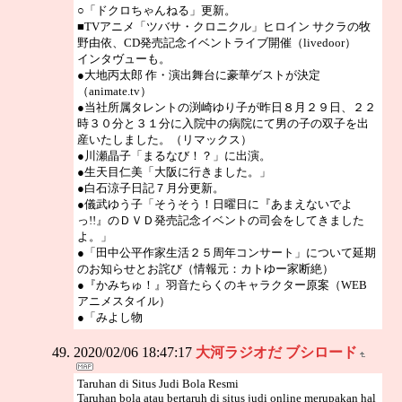
○「ドクロちゃんねる」更新。
■TVアニメ「ツバサ・クロニクル」ヒロイン サクラの牧
野由依、CD発売記念イベントライブ開催（livedoor）
インタヴューも。
●大地丙太郎 作・演出舞台に豪華ゲストが決定
（animate.tv）
●当社所属タレントの渕崎ゆり子が昨日８月２９日、２２
時３０分と３１分に入院中の病院にて男の子の双子を出
産いたしました。（リマックス）
●川瀬晶子「まるなび！？」に出演。
●生天目仁美「大阪に行きました。」
●白石涼子日記７月分更新。
●儀武ゆう子「そうそう！日曜日に『あまえないでよ
っ!!』のＤＶＤ発売記念イベントの司会をしてきました
よ。」
●「田中公平作家生活２５周年コンサート」について延期
のお知らせとお詫び（情報元：カトゆー家断絶）
●『かみちゅ！』羽音たらくのキャラクター原案（WEB
アニメスタイル）
●「みよし物
2020/02/06 18:47:17
大河ラジオだ ブシロード
Taruhan di Situs Judi Bola Resmi
Taruhan bola atau bertaruh di situs judi online merupakan hal