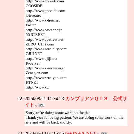
http://www.fc2web.com
GOOSIDE
http://www.gooside.com
k-free.net
http://www.k-free.net
Easter
http://www.easter.ne.jp
55 STREET
http://www.55street.net
ZERO_CITY.com
http://www.zero-city.com
OJIJI.NET
http://www.ojiji.net
K-Server
http://www.k-server.org
Zero-yen.com
http://www.zero-yen.com
KTNET
http://www.kt.
2024/08/21 11:34:53
カンブリアンＱＴＳ 公式サ
イト
Sorry, we're doing some work on the site
Thank you for being patient. We are doing some work on the
site and will be back shortly.
2024/06/10 01:15:45
GAINAX NET