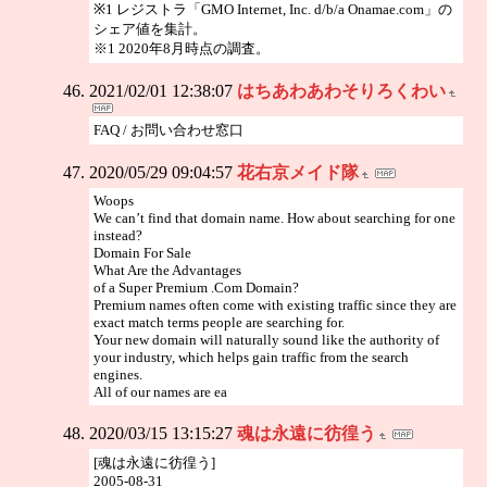
※1 レジストラ「GMO Internet, Inc. d/b/a Onamae.com」の
シェア値を集計。
※1 2020年8月時点の調査。
2021/02/01 12:38:07
はちあわあわそりろくわい
FAQ / お問い合わせ窓口
2020/05/29 09:04:57
花右京メイド隊
Woops
We can’t find that domain name. How about searching for one
instead?
Domain For Sale
What Are the Advantages
of a Super Premium .Com Domain?
Premium names often come with existing traffic since they are
exact match terms people are searching for.
Your new domain will naturally sound like the authority of
your industry, which helps gain traffic from the search
engines.
All of our names are ea
2020/03/15 13:15:27
魂は永遠に彷徨う
[魂は永遠に彷徨う]
2005-08-31