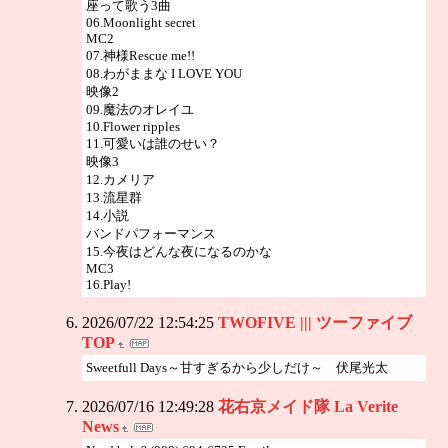
座って歌う3曲
06.Moonlight secret
MC2
07.神様Rescue me!!
08.わがままな I LOVE YOU
映像2
09.魔法のオレイユ
10.Flower ripples
11.可愛いは誰のせい？
映像3
12.カメリア
13.流星群
14.小説
バンドパフォーマンス
15.今夜はどんな夜になるのかな
MC3
16.Play!
2026/07/22 12:54:25
TWOFIVE ||| ツーファイブ
TOP
Sweetfull Days～甘すぎるから少しだけ～ 伏尾光太
2026/07/16 12:49:28
花右京メイド隊 La Verite
News