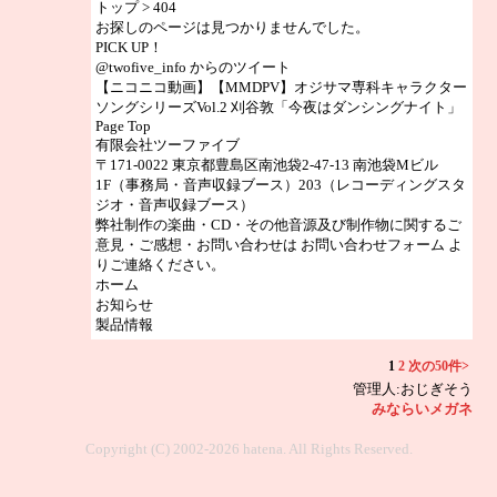
トップ > 404
お探しのページは見つかりませんでした。
PICK UP！
@twofive_info からのツイート
【ニコニコ動画】【MMDPV】オジサマ専科キャラクター
ソングシリーズVol.2 刈谷敦「今夜はダンシングナイト」
Page Top
有限会社ツーファイブ
〒171-0022 東京都豊島区南池袋2-47-13 南池袋Mビル
1F（事務局・音声収録ブース）203（レコーディングスタ
ジオ・音声収録ブース）
弊社制作の楽曲・CD・その他音源及び制作物に関するご
意見・ご感想・お問い合わせは お問い合わせフォーム よ
りご連絡ください。
ホーム
お知らせ
製品情報
1
2
次の50件>
管理人:おじぎそう
みならいメガネ
Copyright (C) 2002-2026 hatena. All Rights Reserved.