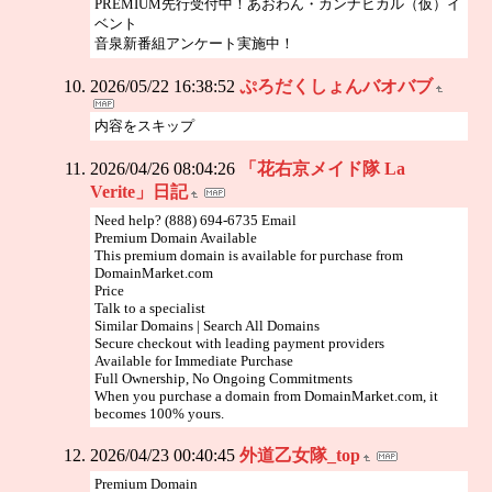
PREMIUM先行受付中！あおわん・カンナヒカル（仮）イ
ベント
音泉新番組アンケート実施中！
2026/05/22 16:38:52
ぷろだくしょんバオバブ
内容をスキップ
2026/04/26 08:04:26
「花右京メイド隊 La
Verite」日記
Need help? (888) 694-6735 Email
Premium Domain Available
This premium domain is available for purchase from
DomainMarket.com
Price
Talk to a specialist
Similar Domains | Search All Domains
Secure checkout with leading payment providers
Available for Immediate Purchase
Full Ownership, No Ongoing Commitments
When you purchase a domain from DomainMarket.com, it
becomes 100% yours.
2026/04/23 00:40:45
外道乙女隊_top
Premium Domain