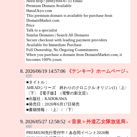
Need help? (888) 694-6735 Email
Premium Domain Available
HanaUkyo.com
This premium domain is available for purchase from
DomainMarket.com
Price
Talk to a specialist
Similar Domains | Search All Domains
Secure checkout with leading payment providers
Available for Immediate Purchase
Full Ownership, No Ongoing Commitments
When you purchase a domain from DomainMarket.com, it
becomes 100% yours.
2026/06/19 14:57:06
《テンキー》ホームページ
■タイトル：
AHEADシリーズ 終わりのクロニクル オリジン(1)〈上〉
〈下〉【電子版】（電撃の新文芸）
■出版社：KADOKAWA
■発売日：2026年6月17日発売
■書籍情報：〈上〉 / 〈下〉
2026/05/27 12:58:52
＜音泉＞外道乙女隊放送局
PREMIUM先行受付中！♨合同イベント2026秋