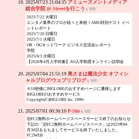
2025/07/23 21:04:35
アミューズメントメディア
総合学院 @-Streetを行こう
2025/7/22 火曜日
エンタメ業界のプロが続々と来校！AMG特別ゲスト イベ
ントレポート
2025/7/20 日曜日
2025/7/1 火曜日
OB・OGネットワーク ビジネス交流会レポート
学院
2025/6/3 火曜日
【2026年4月入学対象】AO入学制度オンライン説明会
2025/07/04 21:51:19
奥さまは魔法少女 オフィシ
ャルブログ/ウェブリブログ
※10秒後にBIGLOBEのおすすめページに遷移します
BIGLOBEのおすすめサービス
Copyright(C)BIGLOBE Inc. 1996-
2025/07/01 00:36:10
P-Site
旧FC2無料ホームページスペースサービス終了のお知らせ
下記の「旧FC2無料ホームページスペース」は2025年06
月30日をもちましてサービスを終了いたしました。
FC2WEB