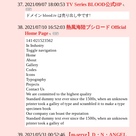
2021/09/07 18:00:53
TV Series BLOOD公式HP
ドメイン blood.tv は売り出し中です!
2021/07/10 16:52:03
熱風海陸ブシロード Official
Home Page
141-021523562
In Industry
Toggle navigation
Home
About
Gallery
Codes
Icons
Typography
Projects
Contact Us
We are committed to the highest quality
Standard dummy text ever since the 1500s, when an unknown
printer took a galley of type and scrambled it to make a type
specimen book
Our company can boast the reputation
Standard dummy text ever since the 1500s, when an unknown
printer took a galley of
2021/05/31 00:52:46
【m-serve】D・N・ANGEL