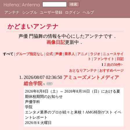
アンテナ
シンプル
ユーザー登録
ログイン
ヘルプ
かどまいアンテナ
声優 門脇舞の情報を中心にしたアンテナです．
画像日記
更新中．
すべて
|
グループ指定なし
|
公式
|
声優
|
業界人
|
アニメ
|
ラジオ
|
ニュースサイ
ト
|
ファンサイト
|
日記
1
2
次の50件>
おとなりアンテナ
|
おすすめページ
2026/08/07 02:36:50
アミューズメントメディア
総合学院
2026年8月8日（土）～ 2026年8月16日（日）における夏
期休校期間のお知らせ
声優学科
学院
エンタメ業界のプロが続々と来校！AMG特別ゲスト イベ
ントレポート
2026/8/4 火曜日