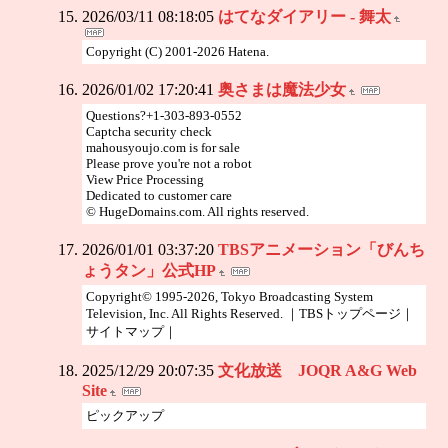
2026/03/11 08:18:05
はてなダイアリー - 舞太
Copyright (C) 2001-2026 Hatena.
2026/01/02 17:20:41
奥さまは魔法少女
Questions?+1-303-893-0552
Captcha security check
mahousyoujo.com is for sale
Please prove you're not a robot
View Price Processing
Dedicated to customer care
© HugeDomains.com. All rights reserved.
2026/01/01 03:37:20
TBSアニメーション「びんち
ょうタン」公式HP
Copyright© 1995-2026, Tokyo Broadcasting System
Television, Inc. All Rights Reserved. ｜TBSトップページ｜
サイトマップ｜
2025/12/29 20:07:35
文化放送 JOQR A&G Web
Site
ピックアップ