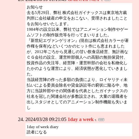
お知らせ
去る5月29日、弊社 株式会社ガイナックスは東京地方裁
判所に会社破産の申立をおこない、受理されましたこと
をお知らせいたします。
1984年の設立以来、弊社ではアニメーション制作やゲー
ムソフトの制作販売等を行ってまいりました。
『新世紀エヴァンゲリオン』(現在は株式会社カラーが著
作権を保有)などいくつかのヒット作にも恵まれました
が、2012年ごろから見通しの甘い飲食店経営、無計画な
ＣＧ会社の設立、運営幹部個人への高額の無担保貸付、
投資作品の失注等、経営陣・運営幹部の会社を私物化し
たかのような運営により、経済状態が悪化していきまし
た。
当該経営陣の作った多額の負債により、ロイヤリティ未
払いによる委員会除名や貸金訴訟等の窮状に陥る中、地
方に当該幹部やその関係者を代表としたガイナックスの
社名を冠した関連会社が多数設立され、大量の退職者を
出しスタジオとしてのアニメーション制作機能も失いま
し
2024/03/28 09:21:05
1day a week
1day of week diary
読者になる