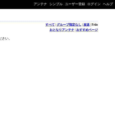
アンテナ
シンプル
ユーザー登録
ログイン
ヘルプ
すべて
|
グループ指定なし
|
放送
|
Friio
おとなりアンテナ
|
おすすめページ
ださい。