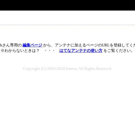
_2chさん専用の
編集ページ
から、アンテナに加えるページのURLを登録してく
※わからないときは？ ・・・
はてなアンテナの使い方
をご覧ください。
Copyright (C) 2002-2026 hatena. All Rights Reserved.