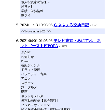
個人投資家の皆様へ
経営方針
業績・財務情報
IRライ
2024/11/13 19:03:06
らぶふぇろ交換日記
<< November 2024 >>
2021/04/01 01:05:03
テレビ東京・あにてれ ネ
ットゴーストPIPOPA
さがす
お知らせ
Paravi
番組ジャンル
ドラマ・映画
バラエティ・音楽
アニメ
スポーツ
旅・グルメ
動画
ネットもテレ東
無料動画配信【完全無料】
ビジネスオンデマンド
経済報道番組配信【有料/一部無料】