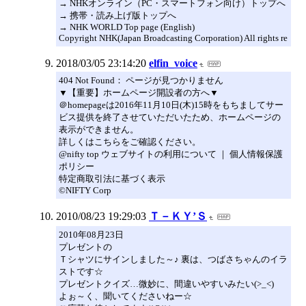
→ NHKオンライン（PC・スマートフォン向け）トップへ
→ 携帯・読み上げ版トップへ
→ NHK WORLD Top page (English)
Copyright NHK(Japan Broadcasting Corporation) All rights re
2018/03/05 23:14:20
elfin_voice
404 Not Found： ページが見つかりません
▼【重要】ホームページ開設者の方へ▼
＠homepageは2016年11月10日(木)15時をもちましてサー
ビス提供を終了させていただいたため、ホームページの
表示ができません。
詳しくはこちらをご確認ください。
@nifty top ウェブサイトの利用について ｜ 個人情報保護
ポリシー
特定商取引法に基づく表示
©NIFTY Corp
2010/08/23 19:29:03
Ｔ－ＫＹ’Ｓ
2010年08月23日
プレゼントの
Ｔシャツにサインしました～♪ 裏は、つばさちゃんのイラ
ストです☆
プレゼントクイズ…微妙に、間違いやすいみたい(>_<)
よぉ～く、聞いてくださいねー☆