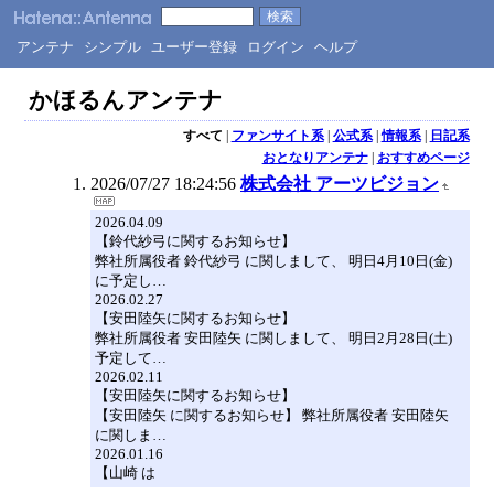
アンテナ
シンプル
ユーザー登録
ログイン
ヘルプ
かほるんアンテナ
すべて
|
ファンサイト系
|
公式系
|
情報系
|
日記系
おとなりアンテナ
|
おすすめページ
2026/07/27 18:24:56
株式会社 アーツビジョン
2026.04.09
【鈴代紗弓に関するお知らせ】
弊社所属役者 鈴代紗弓 に関しまして、 明日4月10日(金)
に予定し…
2026.02.27
【安田陸矢に関するお知らせ】
弊社所属役者 安田陸矢 に関しまして、 明日2月28日(土)
予定して…
2026.02.11
【安田陸矢に関するお知らせ】
【安田陸矢 に関するお知らせ】 弊社所属役者 安田陸矢
に関しま…
2026.01.16
【山崎 は