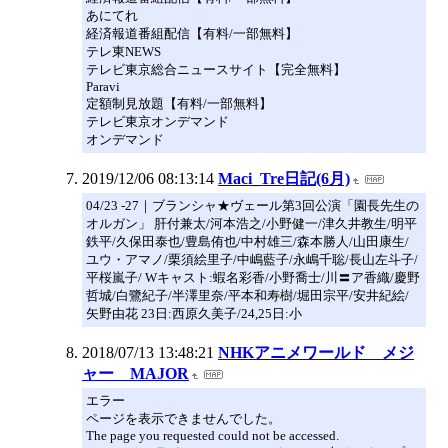
あにてれ
経済報道番組配信【有料/一部無料】
テレ東NEWS
テレビ東京総合ニュースサイト【完全無料】
Paravi
定額制見放題【有料/一部無料】
テレビ東京オンデマンド
オンデマンド
2019/12/06 08:13:14
Maci_Tre日記(6月)
04/23 -27｜ブランシャ★ヴェール第3回公演「園長先生の
オルガン」 肝付兼太/河本浩之/小野健一/津久井教生/明平
鉄平/久保田泰也/豊島侑也/中村雄三/森本勝人/山田康生/
ユウ・アマノ/栗須絵里子/中嶋藍子/永嶋千聡/長山左斗子/
平桜嵐子/ Wキャスト:蝦名彩香/小野喬士/川〓ア香織/慶野
哲城/白鷺紀子/半澤里奈/平本和寿樹/堀田宗平/安井紀絵/
矢野由花 23日:西原久美子/24,25日:小
2018/07/13 13:48:21
NHKアニメワールド メジ
ャー MAJOR
エラー
ページを表示できませんでした。
The page you requested could not be accessed.