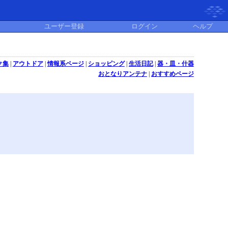
ユーザー登録
ログイン
ヘルプ
ク集
|
アウトドア
|
情報系ページ
|
ショッピング
|
生活日記
|
器・皿・什器
おとなりアンテナ
|
おすすめページ