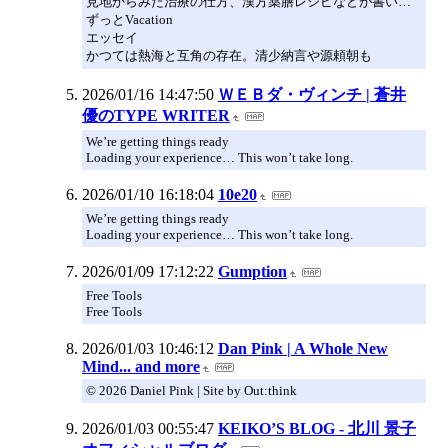
見地からみた治療の仕方、漢方薬膳レシピなどが書い…
ずっとVacation
エッセイ
かつては熱海と互角の存在。清少納言や源頼朝も
2026/01/16 14:47:50
ＷＥＢダ・ヴィンチ | 蒼井
優のTYPE WRITER
We’re getting things ready
Loading your experience… This won’t take long.
2026/01/10 16:18:04
10e20
We’re getting things ready
Loading your experience… This won’t take long.
2026/01/09 17:12:22
Gumption
Free Tools
Free Tools
2026/01/03 10:46:12
Dan Pink | A Whole New
Mind... and more
© 2026 Daniel Pink | Site by Out:think
2026/01/03 00:55:47
KEIKO’S BLOG - 北川 景子