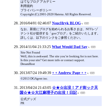
はてなブログ アカデミー
利用規約
プライバシーポリシー
Copyright (C) 2001-2020 Hatena. All Rights Reserved.
2016/04/01 02:46:07
NsucHryk BLOG
なお、新規にブログを始められるお客さまは、NTTレゾ
ナント社が提供する「gooブログ」をご紹介いたします。
詳しくは、以下のリンクをご参照ください。
2014/11/04 21:33:25
What Would Dad Say
Site Not Found
Well, this is awkward. The site you’re looking for is not here.
Is this your site? Get more info or contact support.
DreamHost
2013/07/24 19:49:39
+ + Andrew Page + +
©2013 DGAgent inc.
2013/04/24 21:43:05
☆★☆出没！アド街ック天
国☆★☆大江麻理子の出没！日記
公式グッズ
PR