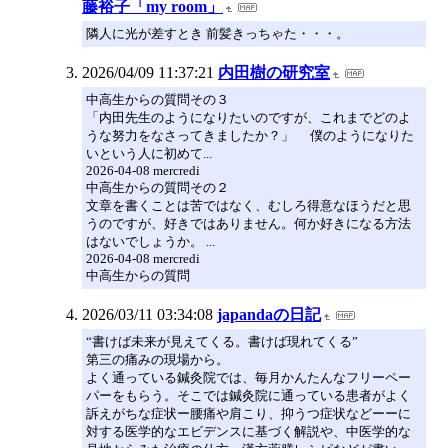
藤裕子「my room」
隣人に光が差すとき 前髪きっちゃた・・・。
2026/04/09 11:37:21
内田樹の研究室
中高生からの質問その３
「内田先生のようになりたいのですが、これまでどのよ
うな努力をなさってきましたか？」 僕のようになりた
いという人に初めて...
2026-04-08 mercredi
中高生からの質問その２
文章を書くことは苦ではなく、むしろ得意なほうだと思
うのですが、好きではありません。何か好きになる方法
はないでしょうか。 ...
2026-04-08 mercredi
中高生からの質問
2026/03/11 03:34:08
japandaの日記
“書けば未来が見えてくる。書けば現れてくる”
第三の痛みの現場から。
よく通っている鍼灸院では、毎月かんたんなフリーペー
パーをもらう。そこでは鍼灸院に通っている患者がよく
訴えがちな症状ー腰痛や肩こり、抑うつ症状などーーに
対する医学的なエビデンスに基づく解説や、中医学的な