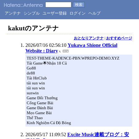
アンテナ
シンプル
ユーザー登録
ログイン
ヘルプ
kakutのアンテナ
おとなりアンテナ
|
おすすめページ
2026/07/16 02:56:10
Yukawa Shione Official
Website : Diary
TEST-THEME-KADENCE-PBN.WPREPO-DEMO.XYZ
Tải Game🌟Nhận 18 Củ
Go88
de88
Tải HitClub
tải sun win
tải sun win
sunwin
Game Đổi Thưởng
Cổng Game Bài
Game Đánh Bài
Mẹo Game Bài
Thể Thao
Kinh Nghiệm Cá Độ Bóng
2026/05/17 11:09:52
Excite Music連載ブログ：安