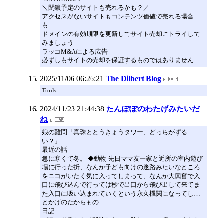
＼閉鎖予定のサイトも売れるかも？／
アクセスがないサイトもコンテンツ価値で売れる場合
も…
ドメインの有効期限を更新してサイト売却にトライして
みましょう
ラッコM&Aによる広告
必ずしもサイトの売却を保証するものではありません
2025/11/06 06:26:21
The Dilbert Blog
Tools
2024/11/23 21:44:38
たんぽぽのわたげみたいだ
ね
娘の難問「真珠ととうきょうタワー、どっちがずる
い？」
最近の話
急に寒くて冬。 ◆動物 先日ママ友一家と近所の室内遊び
場に行った折、なんか子ども向けの迷路みたいなところ
をニコがいたく気に入ってしまって、なんか大興奮で入
口に飛び込んで行っては秒で出口から飛び出して来てま
た入口に吸い込まれていくという永久機関になってし…
とかげのたからもの
日記