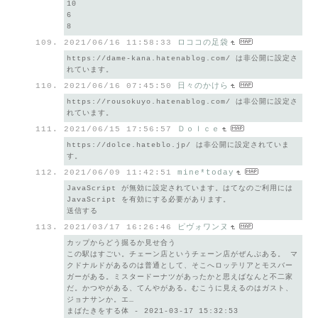
10
6
8
2021/06/16 11:58:33
ロココの足袋
https://dame-kana.hatenablog.com/ は非公開に設定さ
れています。
2021/06/16 07:45:50
日々のかけら
https://rousokuyo.hatenablog.com/ は非公開に設定さ
れています。
2021/06/15 17:56:57
Ｄｏｌｃｅ
https://dolce.hateblo.jp/ は非公開に設定されていま
す。
2021/06/09 11:42:51
mine*today
JavaScript が無効に設定されています。はてなのご利用には
JavaScript を有効にする必要があります。
送信する
2021/03/17 16:26:46
ピヴォワンヌ
カップからどう掘るか見せ合う
この駅はすごい。チェーン店というチェーン店がぜんぶある。 マ
クドナルドがあるのは普通として、そこへロッテリアとモスバー
ガーがある。ミスタードーナツがあったかと思えばなんと不二家
だ。かつやがある、てんやがある。むこうに見えるのはガスト、
ジョナサンか。エ…
まばたきをする体 - 2021-03-17 15:32:53