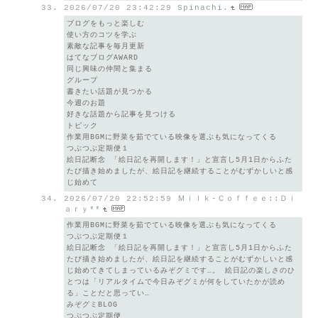
2026/07/20 23:42:29
Spinachi.
ブログをもっと楽しむ
使い方のコツを学ぶ
素敵な記事を毎月更新
はてなブログAWARD
同じ興味の仲間と集まる
グループ
書きたい話題が見つかる
今週のお題
好きな話題から記事を見つける
トピック
作業用BGMに野菜を茹でている映像を選ぶも気になってくる
つぶつぶ定期便１
絵日記断念 「絵日記を再開します！」と宣言し5月1日からふた
たび描き始めましたが、絵日記を継続することがむずかしいと感
じ始めて
2026/07/20 22:52:59
Ｍｉｌｋ-Ｃｏｆｆｅｅ::Ｄｉ
ａｒｙ**
作業用BGMに野菜を茹でている映像を選ぶも気になってくる
つぶつぶ定期便１
絵日記断念 「絵日記を再開します！」と宣言し5月1日からふた
たび描き始めましたが、絵日記を継続することがむずかしいと感
じ始めてきてしまっているみぞグミです…。 絵日記の楽しさのひ
とつは「リアルタイムで今日みぞグミが何をしていたかが読め
る」ことだと思ってい…
みぞグミBLOG
つぶつぶ定期便