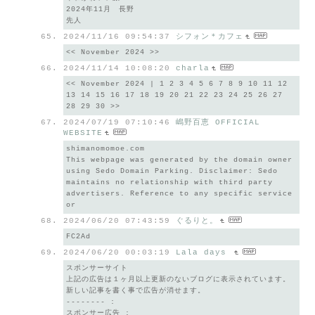
2024年11月 長野
先人
2024/11/16 09:54:37
シフォン＊カフェ
<< November 2024 >>
2024/11/14 10:08:20
charla
<< November 2024 | 1 2 3 4 5 6 7 8 9 10 11 12
13 14 15 16 17 18 19 20 21 22 23 24 25 26 27
28 29 30 >>
2024/07/19 07:10:46
嶋野百恵 OFFICIAL
WEBSITE
shimanomomoe.com
This webpage was generated by the domain owner
using Sedo Domain Parking. Disclaimer: Sedo
maintains no relationship with third party
advertisers. Reference to any specific service
or
2024/06/20 07:43:59
ぐるりと。
FC2Ad
2024/06/20 00:03:19
Lala days
スポンサーサイト
上記の広告は１ヶ月以上更新のないブログに表示されています。
新しい記事を書く事で広告が消せます。
-------- :
スポンサー広告 :