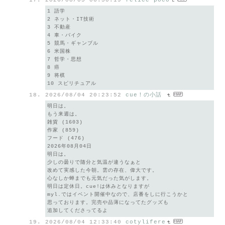
2026/08/05 06:50:19
felice*poco
1 語学
2 ネット・IT技術
3 不動産
4 車・バイク
5 競馬・ギャンブル
6 米国株
7 哲学・思想
8 癌
9 将棋
10 スピリチュアル
2026/08/04 20:23:52
cue！の小話
明日は。
もう来週は。
雑貨 (1603)
作家 (859)
フード (476)
2026年08月04日
明日は。
少しの曇りで随分と気温が違うなぁと
改めて実感した今朝。雲の存在、偉大です。
心なしか蝉までも元気だった気がします。
明日は定休日。cue!は休みとなりますが
myl.ではイベント開催中なので、店番をしに行こうかと
思っております。完売や品薄になってたグッズも
追加してくださってるよ
2026/08/04 12:33:40
cotylifere