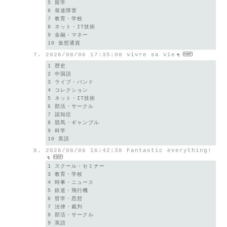
5 留学
6 発達障害
7 教育・学校
8 ネット・IT技術
9 金融・マネー
10 仮想通貨
2026/08/06 17:35:08
vivre sa vie
1 歴史
2 中国語
3 ライブ・バンド
4 コレクション
5 ネット・IT技術
6 部活・サークル
7 認知症
8 競馬・ギャンブル
9 科学
10 英語
2026/08/06 16:42:38
Fantastic everything!
1 スクール・セミナー
3 教育・学校
4 時事・ニュース
5 鉄道・飛行機
6 哲学・思想
7 法律・裁判
8 部活・サークル
9 英語