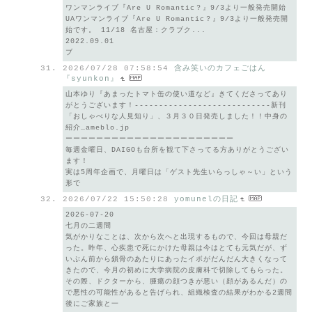
ワンマンライブ『Are U Romantic？』9/3より一般発売開始
UAワンマンライブ『Are U Romantic？』9/3より一般発売開
始です。 11/18 名古屋：クラブク...
2022.09.01
ブ
2026/07/28 07:58:54
含み笑いのカフェごはん
『syunkon』
山本ゆり『あまったトマト缶の使い道など』きてくださってあり
がとうございます！----------------------------新刊
「おしゃべりな人見知り」、３月３０日発売しました！！中身の
紹介…ameblo.jp
ーーーーーーーーーーーーーーーーーーーーーー
毎週金曜日、DAIGOも台所を観て下さってる方ありがとうござい
ます！
実は5周年企画で、月曜日は「ゲスト先生いらっしゃ～い」という
形で
2026/07/22 15:50:28
yomunelの日記
2026-07-20
七月の二週間
気がかりなことは、次から次へと出現するもので、今回は母親だ
った。昨年、心疾患で死にかけた母親は今はとても元気だが、ず
いぶん前から鎖骨のあたりにあったイボがだんだん大きくなって
きたので、今月の初めに大学病院の皮膚科で切除してもらった。
その際、ドクターから、腫瘍の顔つきが悪い（顔があるんだ）の
で悪性の可能性があると告げられ、組織検査の結果がわかる2週間
後にご家族と一