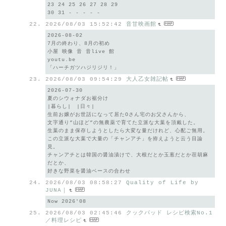
23 24 25 26 27 28 29
30 31 - - - - -
2026/08/03 15:52:42
音甘映画館
2026-08-02
7月の終わり、8月の初め
小屋 映像 音 音live 館
youtu.be
「ハーチガツハジリジリ！」
2026/08/03 09:54:29
大人乙女雑記帖
2026-07-30
夏のシウォナダお裾分け
|暮らし| |日々|
生前お嬢がお世話になって居たOさん宅のお父さんから、
文字通り”山ほど”の無農薬で育てた立派な大葉を頂戴した。
生葉のまま保存しようとしたら大変な量だけれど、心配ご無用。
この立派な大葉で大量の「チャンアチ」を拵えようと云う目論
見。
チャンアチとは韓国の醤油漬けで、大根だとか玉葱だとか荏胡麻
だとか、
好きな野菜を醤油ベースの合わせ
2026/08/03 08:58:27
Quality of Life by
JUNA｜
Now 2026'08
2026/08/03 02:45:46
クックパッド レシピ検索No.1
／料理レシピ