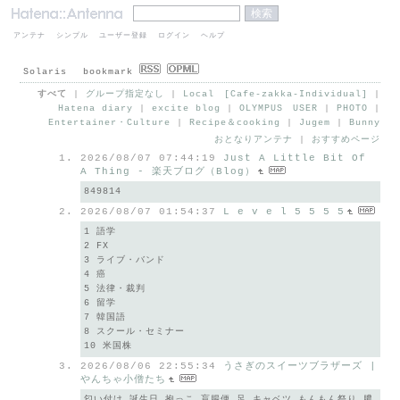
アンテナ
シンプル
ユーザー登録
ログイン
ヘルプ
Solaris bookmark
すべて
|
グループ指定なし
|
Local [Cafe-zakka-Individual]
|
Hatena diary
|
excite blog
|
OLYMPUS USER
|
PHOTO
|
Entertainer・Culture
|
Recipe＆cooking
|
Jugem
|
Bunny
おとなりアンテナ
|
おすすめページ
2026/08/07 07:44:19
Just A Little Bit Of
A Thing - 楽天ブログ（Blog）
849814
2026/08/07 01:54:37
L e v e l 5 5 5 5
1 語学
2 FX
3 ライブ・バンド
4 癌
5 法律・裁判
6 留学
7 韓国語
8 スクール・セミナー
10 米国株
2026/08/06 22:55:34
うさぎのスイーツブラザーズ |
やんちゃ小僧たち
匂い付け 誕生日 抱っこ 盲腸便 足 キャベツ もんもん祭り 膿