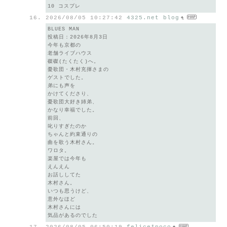
10 コスプレ
2026/08/05 10:27:42
4325.net blog
BLUES MAN
投稿日：2026年8月3日
今年も京都の
老舗ライブハウス
磔磔(たくたく)へ。
憂歌団・木村充揮さまの
ゲストでした。
弟にも声を
かけてくださり、
憂歌団大好き姉弟、
かなり幸福でした。
前回、
叱りすぎたのか
ちゃんと約束通りの
曲を歌う木村さん。
ワロタ。
楽屋では今年も
えんえん
お話ししてた
木村さん。
いつも思うけど、
意外なほど
木村さんには
気品があるのでした