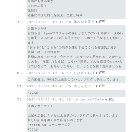
何層にも積み重な…
すいかの日々
旅日記
道路に大きな楕円を発見。位置と時間
2025/10/31 19:14:58
休みが必要だ
お題をさがす
お知らせ 【gooブログからの移行がまだの方へ】画像データ移行
を確実にするために10月末日までにインポート手続きをお願いし
ます
"あちら"と"こちら"の境界を感じさせてくれる雰囲気が好き
踏切、橋、その境界性
踏切に出会ったとき、心がどうしようもなく惹かれることがたま
にある。 尾道 たとえば、こういう踏切。どんな踏切でもいいわ
けではなくて、あちらとこちら、ということを強く意識させるも
2025/10/25 19:35:47
しびれくらげ
この広告は、90日以上更新していないブログに表示しています。
2025/10/22 13:41:55
めろんカフェ
FC2Ad
2025/10/22 01:01:28
corocoro*Cafe
スポンサーサイト
-- --, --
上記の広告は１ヶ月以上更新のないブログに表示されています。
新しい記事を書く事で広告が消せます。
Posted in スポンサー広告
FC2Ad