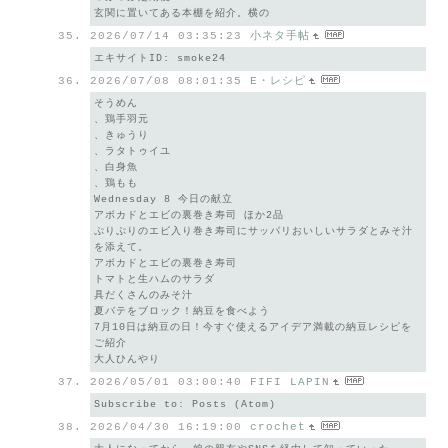
玄関に置いてある本棚を紹介。横の
2026/07/14 03:35:23
小ネタ手帖
エキサイトID: smoke24
2026/07/08 08:01:35
E・レシピ
そうめん
、鶏手羽元
、きゅうり
、ラタトゥイユ
、白身魚
、鶏もも
Wednesday 8 今日の献立
アボカドとエビの裏巻き寿司 ほか2品
ぷりぷりのエビ入り巻き寿司にサッパリおいしいサラダとみそ汁
を添えて。
アボカドとエビの裏巻き寿司
トマトと生ハムのサラダ
具だくさんのみそ汁
夏バテをブロック！納豆を食べよう
7月10日は納豆の日！今すぐ使えるアイデア満載の納豆レシピを
ご紹介
大人ひんやり
2026/05/01 03:00:40
FIFI LAPIN
Subscribe to: Posts (Atom)
2026/04/30 16:19:00
crochet