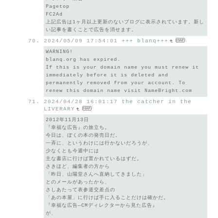
Pagetop
FC2Ad
上記広告は1ヶ月以上更新のないブログに表示されています。新し
い記事を書くことで広告を消せます。
2024/05/09 17:54:01
+++ blanq+++
WARNING!
blanq.org has expired.
If this is your domain name you must renew it
immediately before it is deleted and
permanently removed from your account. To
renew this domain name visit NameBright.com
2024/04/28 16:01:17
the catcher in the
LIVERARY
2012年11月13日
『幸福な広告』の旅立ち。
今日は、ぼくの本の発売日だ。
一斉に、というわけには行かないだろうが、
少なくとも今週中には
主な書店に行けば置かれているはずだ。
さきほど、編集者の方から
「昨日、山陽堂さんへ直納してきました」
とのメールがあったから、
さしあたって表参道交差点の
「あの本屋」に行けば手に入ることだけは確かだ。
『幸福な広告—CMディレクターから見た広告』
が、