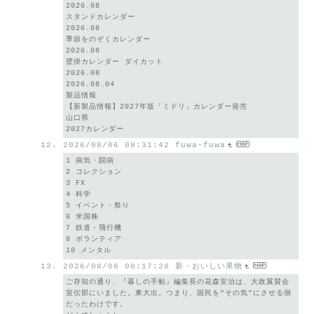
2026.08
スタンドカレンダー
2026.08
季節をのぞくカレンダー
2026.08
壁掛カレンダー ダイカット
2026.08
2026.08.04
製品情報
【新製品情報】2027年版「ミドリ」カレンダー発売
山口県
2027カレンダー
2026/08/06 08:31:42
fuwa-fuwa
1 病気・闘病
2 コレクション
3 FX
4 科学
5 イベント・祭り
6 米国株
7 鉄道・飛行機
8 ボランティア
10 メンタル
2026/08/06 00:17:28
新・おいしい果物
ご存知の通り、『暮しの手帖』編集長の花森安治は、大政翼賛会
宣伝部にいました。東大出。つまり、国民を"その気"にさせる側
だったわけです。