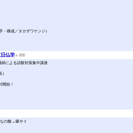
手・構成／タカザワケンジ）
京日仏学
持つ講師による試験対策集中講座
浜）
受付開始！
てなの敵→爆サイ