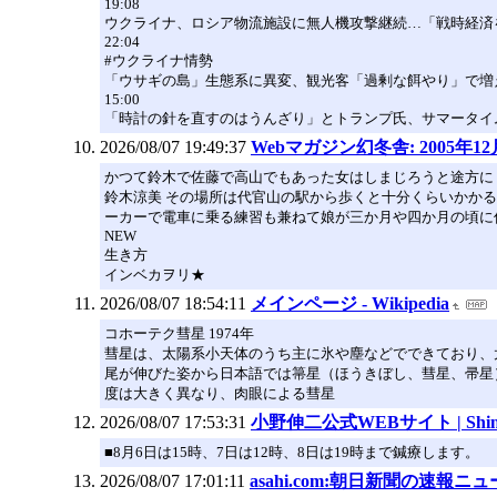
19:08
ウクライナ、ロシア物流施設に無人機攻撃継続…「戦時経済
22:04
#ウクライナ情勢
「ウサギの島」生態系に異変、観光客「過剰な餌やり」で増
15:00
「時計の針を直すのはうんざり」とトランプ氏、サマータイ
2026/08/07 19:49:37
Webマガジン幻冬舎: 2005年12月1
かつて鈴木で佐藤で高山でもあった女はしまじろうと途方に
鈴木涼美 その場所は代官山の駅から歩くと十分くらいかか
ーカーで電車に乗る練習も兼ねて娘が三か月や四か月の頃に何度
NEW
生き方
インベカヲリ★
2026/08/07 18:54:11
メインページ - Wikipedia
コホーテク彗星 1974年
彗星は、太陽系小天体のうち主に氷や塵などでできており、
尾が伸びた姿から日本語では箒星（ほうきぼし、彗星、帚星）
度は大きく異なり、肉眼による彗星
2026/08/07 17:53:31
小野伸二公式WEBサイト | Shinji Ono
■8月6日は15時、7日は12時、8日は19時まで鍼療します。
2026/08/07 17:01:11
asahi.com:朝日新聞の速報ニ