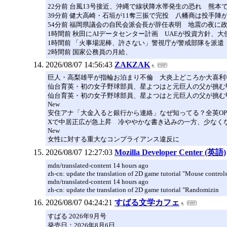
22分前 台風13号接近、沖縄で線状降水帯発生の恐れ 熊本
39分前 健大高崎・石垣が11奪三振で完投 八幡商は投手陣
54分前 福岡県議会の自民会派会長が辞任表明 地震の夜に
1時間前 秋田にAIデータセンター計画 UAEが投資方針、
1時間前 「火事場泥棒、許さない」警視庁が警戒部隊を派遣
2時間前 国家公務員の月給、
2026/08/07 14:56:43
ZAKZAK
巨人・高梨雄平が指輪お泊まり不倫 大炎上どころか大喜利
仙台育英・初の女子野球部員、星よつはと元巨人の父が挑む
仙台育英・初の女子野球部員、星よつはと元巨人の父が挑む
New
安住アナ「大金入ると銀行から連絡」なぜ知ってる？全英OP
Xで中居正広が急上昇 冷ややかな書き込みの一方、少なく
New
女性に対する重大なコンプライアンス違反に
2026/08/07 12:27:03
Mozilla Developer Center (英語)
mdn/translated-content 14 hours ago
zh-cn: update the translation of 2D game tutorial "Mouse control
mdn/translated-content 14 hours ago
zh-cn: update the translation of 2D game tutorial "Randomizin
2026/08/07 04:24:21
すばる文学カフェ
すばる 2026年9月号
発売日：2026年8月6日