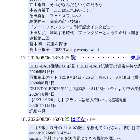
井上荒野 それがなんだというのだろう
本谷有希子 ここはふれあいランド
沼田真佑 フェイスフルネス
島尾伸三 奄美の宙（後編）
『ノー・ファンタジー』刊行記念インタビュー
上田岳弘 漂流する時代、ファンタジーという生命線（聞き
連載第二回
宮本 輝 花園を探せ
高山羽根子 2022 Twenty twenty two（
2026/08/06 18:33:25
院 ・・・・・・・・・ 東
DELF-DALF受験の方必見！DELF-DALF試験官の資格を
2026年8月6日
羽根細工のアトリエ 9月24日・25日（東京）/ 9月19日（横
2026年8月5日
DELF/DALF 2026年11月期試験 ⇒ 8月28日（金）より申込
2026年8月4日
【8/23・9/28より】フランス語超入門レベル短期講座
2026年7月31日
詳細を見
2026/08/06 16:03:25
はてな
「目の敵」以外の「〇〇の敵」を教えてください。 例）は
anond:20260806142941
Gmail、他社メアドを送信元にできる機能を廃止へ