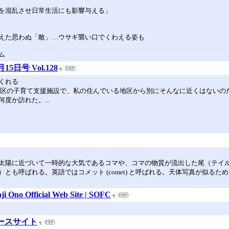
を混乱させ日常生活にも影響与える」
えた思わぬ「敵」…ウサギ襲い口でくわえる姿も
ム
5日号 Vol.128
くれる
る区の子育て支援施設で、私の住んでいる地区から別にそんなに近くはないの
か訪れた。...
太陽に近づいて一時的な大気であるコマや、コマの物質が流出した尾（テイ
とも呼ばれる。英語ではコメット (comet) と呼ばれる。天体写真が似る
 Official Web Site | SOFC
ュースサイト