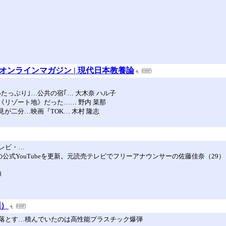
済オンラインマガジン | 現代日本教養論
たっぷり｣…公共の宿｢… 大木奈 ハル子
《リゾート地》だった…… 野内 菜那
見が二分…映画『TOK… 木村 隆志
レビ・…
公式YouTubeを更新。元読売テレビでフリーアナウンサーの佐藤佳奈（29
弾
聞）
落とす…積んでいたのは高性能プラスチック爆弾