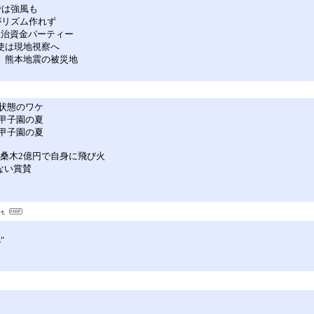
では強風も
がリズム作れず
政治資金パーティー
大使は現地視察へ
 熊本地震の被災地
状態のワケ
甲子園の夏
甲子園の夏
桑木2億円で自身に飛び火
ない賞賛
s"