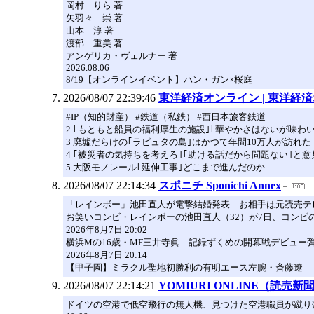
岡村 りら 著
矢羽々 崇 著
山本 淳 著
渡部 重美 著
アンゲリカ・ヴェルナー 著
2026.08.06
8/19【オンラインイベント】ハン・ガン×桜庭
2026/08/07 22:39:46
東洋経済オンライン | 東洋経
#IP（知的財産） #鉄道（私鉄） #西日本旅客鉄道
2 ｢もともと船員の福利厚生の施設｣｢華やかさはないが味わい
3 廃墟だらけの｢ラピュタの島｣はかつて年間10万人が訪れた
4 ｢被災者の気持ちを考えろ｣｢助ける話だから問題ない｣と意
5 大阪モノレール｢延伸工事｣どこまで進んだのか
2026/08/07 22:14:34
スポニチ Sponichi Annex
「レインボー」池田直人が電撃結婚発表 お相手は元読売テ
お笑いコンビ・レインボーの池田直人（32）が7日、コンビの
2026年8月7日 20:02
横浜Mの16歳・MF三井寺眞 記録ずくめの開幕戦デビュー
2026年8月7日 20:14
【甲子園】ミラクル聖地初勝利の有明エース左腕・斉藤遼
2026/08/07 22:14:21
YOMIURI ONLINE（読売新
ドイツの空港で低空飛行の無人機、見つけた空港職員が蹴り