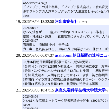
www.itmedia.co.jp
「プチプチ」の川上産業、「プチプチ株式会社」に社名変更
少年ジャンプの人気マンガグッズを“大量注文しキャンセル”繰
news
2026/08/06 13:32:58
河出書房新社
2026.08.07
敢へて消さず… 日記の中の戦争 ＮＨＫスペシャル取材班・
空襲・沖縄戦・原爆……直接攻撃にさらされていく中、人々
2026.08.07
石原豪人 増補版 中村 圭子 編
力・毒・色気あふれる、50年に及ぶ画業がこの一冊に！ 昭
2026/08/06 06:07:37
asahi.com:朝日新聞の速報ニ
08月06日朝日新聞朝刊記事一覧へ（朝5時更新）
3分前 インドにF2戦闘機を初派遣へ 共同訓練に参加、対
3分前 バングラのハシナ前首相「12月にも帰国」 反政府
3分前 最先端AI、人間をだましてサイバー攻撃 英政府機関
1時間前 ドイツ東部の空港に爆発物搭載のドローン ウクラ
6時間前 広島きょう被爆81年 核廃絶に逆行する国際
2026/08/05 10:47:15
奈良先端科学技術大学院大学
2026.08.04
けいはんな広報ネットワーク記者懇談会を開催（2026/7/29
News
2026.08.04