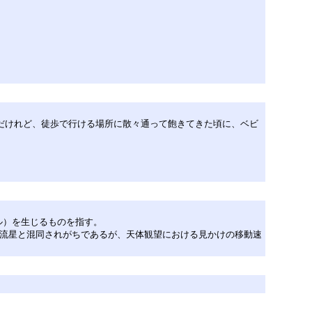
だけれど、徒歩で行ける場所に散々通って飽きてきた頃に、ベビ
ル）を生じるものを指す。
ため流星と混同されがちであるが、天体観望における見かけの移動速