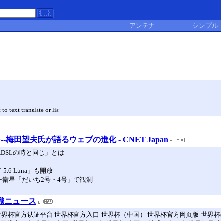
アンテナ
シンプル
to text translate or lis
梅田望夫氏が語るウェブの進化 - CNET Japan
ADSLの時と同じ」とは
.6 Luna」も開放
ダー衛星「だいち2号・4号」で観測
転職ニュース
世界杯官方认证平台 世界杯官方入口-世界杯（中国） 世界杯官方网页版-世界杯(