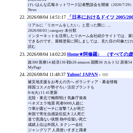
けいはんな広報ネットワーク記者懇談会を開催（2026/7/29
News
2026/08/04 14:51:17
「日本におけるドイツ 2005/20
リアルに「リホームをしたい」と思った際に…。
2026/08/03 | category:未分類
インターネットを活用したリホーム会社紹介サイトでは、家
できるのです。屋根塗装に関しましては、見た目の印象だけに
読む
2026/08/04 14:02:20
Home★阿修羅♪ （すべて
政300 医療14 経済136 戦b26 amazon 国際36 カルト52 原発5
MyPage
2026/08/04 11:48:37
Yahoo! JAPAN
被災地支援をお考えの方へ ボランティア・募金情報
韓国コスメが勢ぞろい 注目ブランドも
8/4(火) 11:41更新
北陸・東北で梅雨明け 気象庁発表
ベネズエラ地震 死者6000人超に
ウ軍が露ビーチに攻撃 7人が死亡
米国で寄生虫感染症拡大 2人死亡
道で意識ない状態 熱中症疑い死亡
成績上位は外国人 タクシー会社
ジャングリア 人員使いすぎと識者