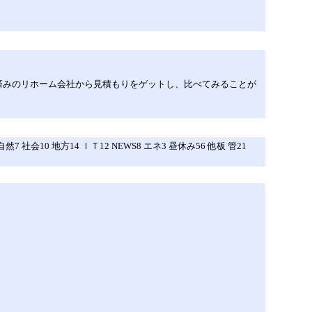
済みのリホーム会社から見積もりをゲットし、比べてみることが
5 自然7 社会10 地方14 ＩＴ12 NEWS8 エネ3 昼休み56 他板 管21