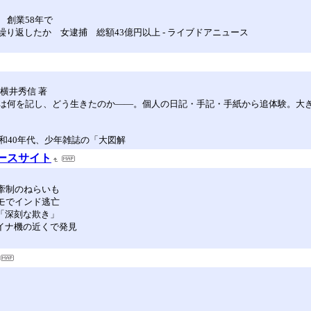
 創業58年で
り返したか 女逮捕 総額43億円以上 - ライブドアニュース
横井秀信 著
は何を記し、どう生きたのか――。個人の日記・手記・手紙から追体験。大き
和40年代、少年雑誌の「大図解
ュースサイト
中牽制のねらいも
デモでインド逃亡
「深刻な欺き」
イナ機の近くで発見
）