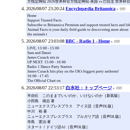
方指定网站 2026世界杯官方指定网站-美国 vs 巴拉圭 世界杯
2026/08/07 23:20:24
Encyclopædia Britannica
Home
Support Trusted Facts
Subscribe to Britannica Premium and support trusted facts and lif
Animal Facts is your daily field guide to discovering more about
the animals t
2026/08/07 23:03:08
BBC - Radio 1 - Home
LIVE,·13:00 - 15:00
Sam and Danni
James Cusack sits in
UP NEXT: 15:00 - 16:00
Radio 1 Dance Party Starters
James Cusack hits play on the UK's biggest party anthems!
16:00 - 17:45
The Official Chart on
2026/08/07 22:53:17
白水社：トップページ
半自伝 このままでいいのか、いけないのか［新装版］
小田島 雄志 著
ニューエクスプレスプラス アイヌ語［音声DL版］
中川 裕 著
ニューエクスプレスプラス ブルガリア語［音声DL版］
寺島 憲治 著
スタート！ドイツ語A1［音声DL版］