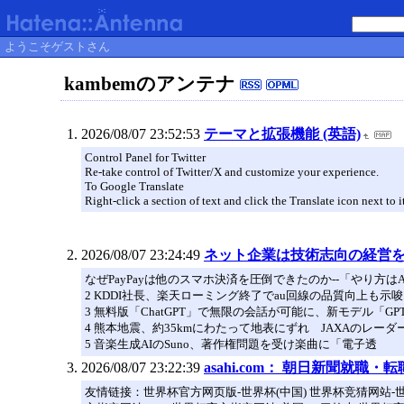
ようこそゲストさん
kambemのアンテナ
2026/08/07 23:52:53
テーマと拡張機能 (英語)
Control Panel for Twitter
Re-take control of Twitter/X and customize your experience.
To Google Translate
Right-click a section of text and click the Translate icon next to it 
2026/08/07 23:24:49
ネット企業は技術志向の経営を--
なぜPayPayは他のスマホ決済を圧倒できたのか--「やり方は
2 KDDI社長、楽天ローミング終了でau回線の品質向上も示唆
3 無料版「ChatGPT」で無限の会話が可能に、新モデル「GPT‑5
4 熊本地震、約35kmにわたって地表にずれ JAXAのレー
5 音楽生成AIのSuno、著作権問題を受け楽曲に「電子透
2026/08/07 23:22:39
asahi.com： 朝日新聞就職・
友情链接：世界杯官方网页版-世界杯(中国) 世界杯竞猜网站-