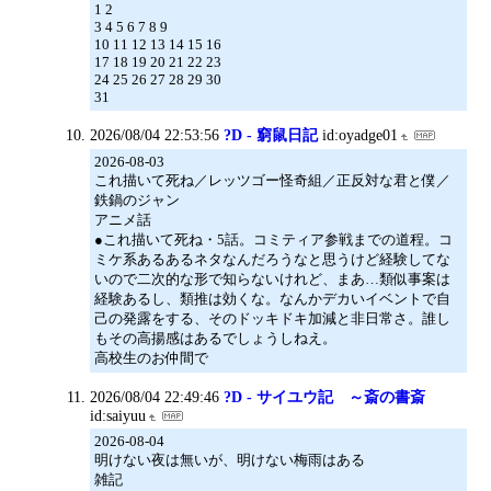
1 2
3 4 5 6 7 8 9
10 11 12 13 14 15 16
17 18 19 20 21 22 23
24 25 26 27 28 29 30
31
2026/08/04 22:53:56
?D - 窮鼠日記
id:oyadge01
2026-08-03
これ描いて死ね／レッツゴー怪奇組／正反対な君と僕／
鉄鍋のジャン
アニメ話
●これ描いて死ね・5話。コミティア参戦までの道程。コ
ミケ系あるあるネタなんだろうなと思うけど経験してな
いので二次的な形で知らないけれど、まあ…類似事案は
経験あるし、類推は効くな。なんかデカいイベントで自
己の発露をする、そのドッキドキ加減と非日常さ。誰し
もその高揚感はあるでしょうしねえ。
高校生のお仲間で
2026/08/04 22:49:46
?D - サイユウ記 ～斎の書斎
id:saiyuu
2026-08-04
明けない夜は無いが、明けない梅雨はある
雑記