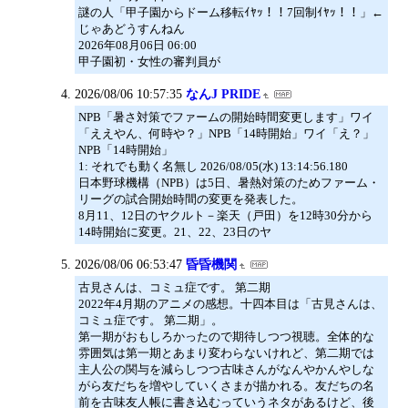
謎の人「甲子園からドーム移転ｲﾔｯ！！7回制ｲﾔｯ！！」←
じゃあどうすんねん
2026年08月06日 06:00
甲子園初・女性の審判員が
2026/08/06 10:57:35
なんJ PRIDE
NPB「暑さ対策でファームの開始時間変更します」ワイ
「ええやん、何時や？」NPB「14時開始」ワイ「え？」
NPB「14時開始」
1: それでも動く名無し 2026/08/05(水) 13:14:56.180
日本野球機構（NPB）は5日、暑熱対策のためファーム・
リーグの試合開始時間の変更を発表した。
8月11、12日のヤクルト－楽天（戸田）を12時30分から
14時開始に変更。21、22、23日のヤ
2026/08/06 06:53:47
昏昏機関
古見さんは、コミュ症です。 第二期
2022年4月期のアニメの感想。十四本目は「古見さんは、
コミュ症です。 第二期」。
第一期がおもしろかったので期待しつつ視聴。全体的な
雰囲気は第一期とあまり変わらないけれど、第二期では
主人公の関与を減らしつつ古味さんがなんやかんやしな
がら友だちを増やしていくさまが描かれる。友だちの名
前を古味友人帳に書き込むっていうネタがあるけど、後