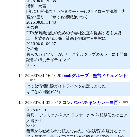
2026.08.01 20:36
浦和・大宮
9年ぶり開催のさいたまダービーは2-2ドローで決着 大
宮が2度リード奪うも浦和追いつく
2026.08.01 11:48
その他
FIFAが商業活動のための子会社設立を提案するも大炎
上 各協会が猛反発し計画を撤回する事態に
2026.08.01 00:27
その他
東京スカイツリーがJリーグ全60クラブのカラーに！開幕
記念の特別ライティング
2026.
2026/07/31 16:45:20
bookグループ - 無害ドキュメント
はてな情報削除ガイドラインを改定しました
はてなの日記 (658)
2026/07/31 03:20:12
コンバンハチキンカレーヨ再
2026-07-30
泉秀一 アフリカから来たランナーたち 箱根駅伝のケニア
人留学生
book
後輩から勧められて読んでみた。箱根駅伝を駆けるケニ
ア人留学生。テレビで見ている視聴者だけでなく、駅伝