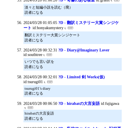
2024/03/28 01:06:26
?D - 奇書のある寝室
id:granit
淡々と短編小説を読む（廃）
読者になる
2024/03/28 01:05:05
?D - 翻訳ミステリー大賞シンジケ
ート
id:honyakumystery
翻訳ミステリー大賞シンジケート
読者になる
2024/03/28 00:32:31
?D - Diary@Imaginary Lover
id:southtree
いつでも言い訳を
読者になる
2024/03/28 00:32:01
?D - Limited 剣 Works(仮)
id:tsurugi01
tsurugi01’s diary
読者になる
2024/03/28 00:06:50
?D - hirabatの大言妄語
id:fujigawa
hirabatの大言妄語
読者になる