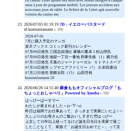
Le casino 1xbet ajoute des slots avec bonus intégrés à chaque
mise à jour du programme mobile. Les joueurs accèdent aux
nouveaux jeux de table. Le fichier de la 1xbet apk nouvelle
version du casino mo
2026/07/03 01:19:19
?D - イエローバスタード
id:kunitatitamami
2026-07-01
7月に購入予定のマンガ
楽天ブックス:コミック新刊カレンダー
07月09日発売 三国志凶漢伝 暴喰の董卓 2 杉山惇氏
07月09日発売 地獄一丁目一番地 刑事失格 （1）郷力也
07月15日発売 天幕のジャードゥーガル 6 トマトスープ
07月16日発売 シブヤニアファミリー（7） 久米田康治
07月22日発売 望郷太郎（15） 山田芳裕
kunitatitamami 20
2026/06/28 14:55:40
麻倉ももオフィシャルブログ「も
ちょっとおしゃべり」Powered by Ameba
はっぴーばーすでー
わたしが産まれました～(o･∇･o)
昨日は福岡でお仕事あって、さっきまで実家にいたよ✨✨
久しぶりのお母さんのご飯おいしすぎた🥹はっぴー
上京して10年以上経ってるけど誕生日当日を実家で過ご
したことなくて、家族で「お誕生日おめでと～」って言