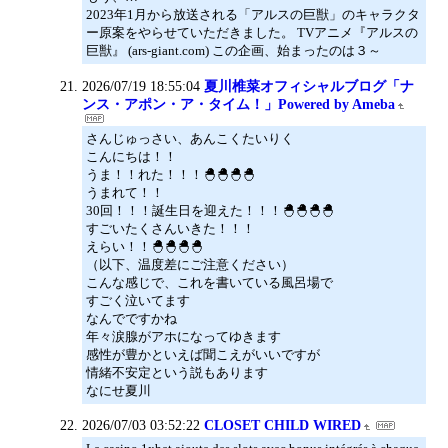
2023年1月から放送される「アルスの巨獣」のキャラクタ
ー原案をやらせていただきました。 TVアニメ『アルスの
巨獣』 (ars-giant.com) この企画、始まったのは３～
2026/07/19 18:55:04
夏川椎菜オフィシャルブログ「ナ
ンス・アポン・ア・タイム！」Powered by Ameba
さんじゅっさい、あんこくたいりく
こんにちは！！
うま！！れた！！！🐣🐣🐣🐣
うまれて！！
30回！！！誕生日を迎えた！！！🐣🐣🐣🐣
すごいたくさんいきた！！！
えらい！！🐣🐣🐣🐣
（以下、温度差にご注意ください）
こんな感じで、これを書いている風呂場で
すごく泣いてます
なんでですかね
年々涙腺がアホになってゆきます
感性が豊かといえば聞こえがいいですが
情緒不安定という説もあります
なにせ夏川
2026/07/03 03:52:22
CLOSET CHILD WIRED