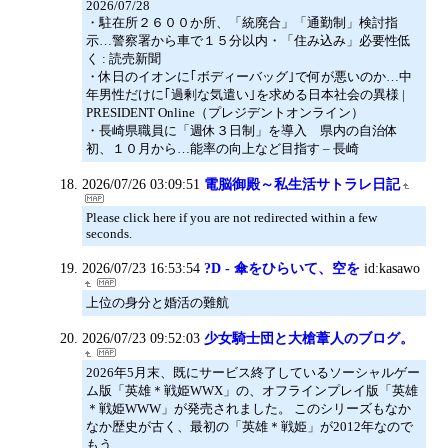
2026/07/28
・駐在所２６００か所、「統廃合」「通勤制」検討指
示…警察署から車で１５分以内・「住み込み」必要性低
く : 読売新聞
・休日のイオンに｢ボディーバッグ｣で何が悪いのか…中
年男性だけに｢過剰な気遣い｣を求める日本社会の異様 |
PRESIDENT Online（プレジデントオンライン）
・長崎県職員に「週休３日制」を導入 県内の自治体
初、１０月から…能率の向上など目指す – 長崎
2026/07/26 03:09:51
電脳御殿～私生活サトラレ日記
Please click here if you are not redirected within a few
seconds.
2026/07/23 16:53:54
?D - 傘をひらいて、空を
id:kasawo
上位の身分と婚活の難航
2026/07/23 09:52:03
少女騎士団と大槍葦人のブログ。
2026年5月末、既にサービス終了しているソーシャルゲー
ム版「英雄＊戦姫WWX」の、オフラインプレイ版「英雄
＊戦姫WWW」が発売されました。 このシリーズもなか
なか歴史が古く、最初の「英雄＊戦姫」が2012年なので
もう、…