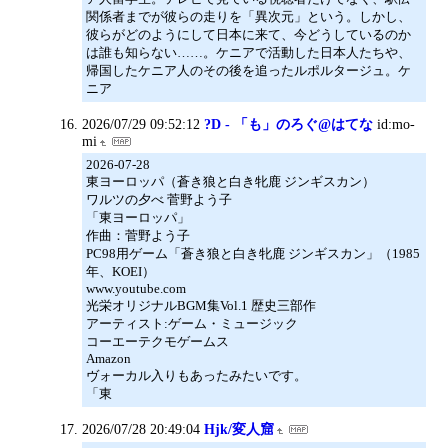
関係者までが彼らの走りを「異次元」という。しかし、
彼らがどのようにして日本に来て、今どうしているのか
は誰も知らない……。ケニアで活動した日本人たちや、
帰国したケニア人のその後を追ったルポルタージュ。ケ
ニア
2026/07/29 09:52:12
?D - 「も」のろぐ@はてな
id:mo-
mi
2026-07-28
東ヨーロッパ（蒼き狼と白き牝鹿 ジンギスカン）
ワルツの夕べ 菅野よう子
「東ヨーロッパ」
作曲：菅野よう子
PC98用ゲーム「蒼き狼と白き牝鹿 ジンギスカン」（1985
年、KOEI）
www.youtube.com
光栄オリジナルBGM集Vol.1 歴史三部作
アーティスト:ゲーム・ミュージック
コーエーテクモゲームス
Amazon
ヴォーカル入りもあったみたいです。
「東
2026/07/28 20:49:04
Hjk/変人窟