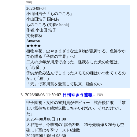
2026-08-04
小山田浩子「ものごころ」
小山田浩子 国内あ
ものごころ (文春e-book)
作者:小山田 浩子
文藝春秋
Amazon
★★★★
植物や花、虫やさまざまな生き物が乱舞する、色鮮やか
で心躍る「子供の世界」へ!
二人の少年が川原で拾った、怪我をした犬の命運は。
(「心臓」)
子供が飲み込んでしまったスモモの種はいつ出てくるの
か。(「種」)
「穴」で芥川賞を受賞して以来、独自の小
2026/08/06 11:59:02
日刊やきう速報
甲子園初・女性の審判員がデビュー 試合後に涙…「嬉
しい気持ちと絶対失敗しちゃいけない、それだけでし
た」
2026年08月06日 11:00
大谷翔平、今季初の1試合2HR 25号先頭弾＆26号も空
砲…ド軍は今季ワースト6連敗
2026年08月06日 08:30