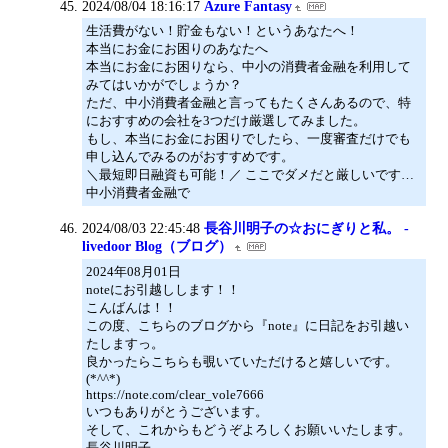
2024/08/04 18:16:17
Azure Fantasy
生活費がない！貯金もない！というあなたへ！
本当にお金にお困りのあなたへ
本当にお金にお困りなら、中小の消費者金融を利用して
みてはいかがでしょうか？
ただ、中小消費者金融と言ってもたくさんあるので、特
におすすめの会社を3つだけ厳選してみました。
もし、本当にお金にお困りでしたら、一度審査だけでも
申し込んでみるのがおすすめです。
＼最短即日融資も可能！／ ここでダメだと厳しいです…
中小消費者金融で
2024/08/03 22:45:48
長谷川明子の☆おにぎりと私。 -
livedoor Blog（ブログ）
2024年08月01日
noteにお引越しします！！
こんばんは！！
この度、こちらのブログから『note』に日記をお引越い
たしますっ。
良かったらこちらも覗いていただけると嬉しいです。
(*^^*)
https://note.com/clear_vole7666
いつもありがとうございます。
そして、これからもどうぞよろしくお願いいたします。
長谷川明子