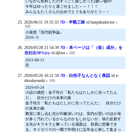
いながら乾杯したのすっごく嬉しかった(◍•ᴗ•◍)🩷
今年はゆったりと過ごせました～～！！！
みんなもたくさんのおめでとうをありがとう～～
2026/06/11 19:35:33
?D - 半熟三昧
id:hanjukudoctor
小泉悠『現代戦争論』
2026 / 6
2026/05/28 21:54:39
?D - 本ページは「（仮）成分」を
当社比30%(ry
id:djfort
2021-08-15
近
2026/05/26 16:21:59
?D - 白拍子なんとなく夜話
id:y-
shirabyoushi
2026-05-24
小説の感想：金子玲介「私たちはたしかに光ってたん
だ」 自分だけの未来の曲
金子玲介「私たちはたしかに光ってたんだ」 自分だけ
の未来の曲
教室に差し込む光が印象深いのは、室内が思いのほか埃
が多く汚れているからなのかもしれないが、埃の反射す
る光がキラキラと舞っている場面は、容易に想像でき
る。サイゼリヤの一隅で年明けに忘年会と称して集まっ