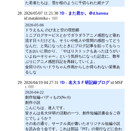
た若者たちは、雪か桜のように千切られた紙ナプ
2026/05/07 11:21:38
?D - また君か。＠d.hatena
id:matakimika
2026-05-06
ドラえもん のび太と空の理想郷
ミニブログサービスとかでダラダラアニメ感想など垂れ
流す日々だけども、そういや他人や世間の感想ってどう
なんだ、と気になったときにブログ記事を貼ってもらっ
ておおいに助かり、「やはりストックもあったほうがい
いよねーそりゃー」という気持ちになった記念に、数年
ぶりにアニメ感想日記を再録していくよ。
金回りのいいドラちゃん作画からしか得られない栄養あ
るしな
2026/04/19 04:27:31
?D - 名大ＳＦ研記録ブログ
id:MSF
2026-04-22
創作短編-バディもの(No.0)
創作小説
こんにちは、迷人です。
皆さんは名大SF研の活動の一つ、創作短編読書会をご存
じでしょうか？
その名の通り、サークル員が書いたオリジナル短編小説
を読み合う会です。これは部誌『PIT』の発行などに合わ