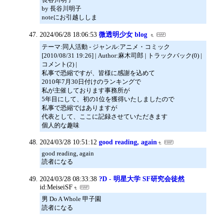
by 長谷川明子
noteにお引越ししま
2024/06/28 18:06:53
微透明少女 blog
テーマ:同人活動 - ジャンル:アニメ・コミック
[2010/08/31 19:26] | Author:麻木司郎 | トラックバック(0) |
コメント(2) |
私事で恐縮ですが、皆様に感謝を込めて
2010年7月30日付けのランキングで
私が主催しております事務所が
5年目にして、初の1位を獲得いたしましたので
私事で恐縮ではありますが
代表として、ここに記録させていただきます
個人的な趣味
2024/03/28 10:51:12
good reading, again
good reading, again
読者になる
2024/03/28 08:33:38
?D - 明星大学 SF研究会徒然
id:MeiseiSF
男 Do A Whole 甲子園
読者になる