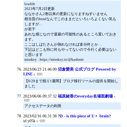
lowlife
2023年7月2日更新
ななかさん2巻以来の更新になりますねすいません
相当昔のhtmlなんでこのままだといろいろよくない気も
しますが…
が若干
あれな感じなので退避の可能性のあるところ置いておき
ます。
ここはしばたさんが倒れなければ多分何とか…
下記はどこも特に何もやってないので今行く必要はない
と思います
misskey : https://misskey.io/@kashmir
2023/06/23 21:46:00
沼倉愛美 公式ブログ Powered by
LINE
【6/29まで残り1週間】ブログ移行ツールの提供を開始し
ました
2023/06/06 09:37:32
福原綾香のeveryday名場面劇場
アクセスデータの利用
2023/02/16 06:31:38
?D - is this piece of Uｒ brain?
id:y05k