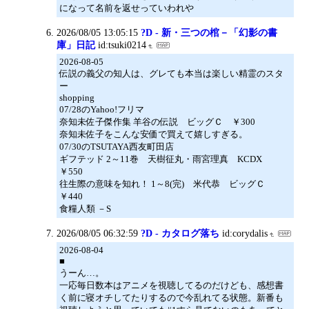
になって名前を返せっていわれや
2026/08/05 13:05:15
?D - 新・三つの棺－「幻影の書
庫」日記
id:tsuki0214
2026-08-05
伝説の義父の知人は、グレても本当は楽しい精霊のスタ
ー
shopping
07/28のYahoo!フリマ
奈知未佐子傑作集 羊谷の伝説 ビッグＣ ￥300
奈知未佐子をこんな安価で買えて嬉しすぎる。
07/30のTSUTAYA西友町田店
ギフテッド 2～11巻 天樹征丸・雨宮理真 KCDX
￥550
往生際の意味を知れ！ 1～8(完) 米代恭 ビッグＣ
￥440
食糧人類 －S
2026/08/05 06:32:59
?D - カタログ落ち
id:corydalis
2026-08-04
■
うーん…。
一応毎日数本はアニメを視聴してるのだけども、感想書
く前に寝オチしてたりするので今乱れてる状態。新番も