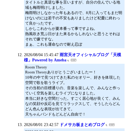
タイトルと真逆な事を言いますが、自分の住んでいる地
域も梅雨明けしました。
梅雨明けしなかった年もあるので、8月に入ってもまだ明
けないのには若干の不安もありましたけど杞憂に終わっ
て良かったです。
しかしこれからが夏本番って事ですよね。
熱風吹き荒ぶ日がまた来るかもしれないと思うとそれは
それで嫌ですな。
まぁ、これも運命なので耐え忍ぼ
2026/08/04 15:45:47
雨宮天オフィシャルブログ「天模
様」Powered by Ameba
Room Theory
Room Theoryありがとうございましたー！
10年の中で見つけてきた私のセオリー、好きを体現した
空間で歌を歌うライブ。
その当初の目標通りの、音楽を楽しんで、みんなと作っ
ていく空気を楽しむライブになりました。
本当に好きな空間だった。すごく居心地が良くて、みん
なの笑顔や反応を見てリラックスして、そうしたらどん
どん色んな表現が出てきて。
天ちゃんバンドもどんどん自由で！
2026/08/01 23:42:57
ドメサカ板まとめブログ