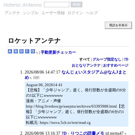
アンテナ
シンプル
ユーザー登録
ログイン
ヘルプ
既読を非表示
ロケットアンテナ
|
手動更新チェッカー
すべて
|
グループ指定なし
|
?D
おとなりアンテナ
|
おすすめページ
2026/08/06 14:47:17
なんじぇいスタジアム@なんJまと
め
August 06, 202614:41
【悲報】「少年ジャンプ」逝く。発行部数が全盛期の6分
の1以下にwwwwwww
漫画・アニメ・声優
http://blog.livedoor.jp/nanjstu/archives/63395988.html【悲
報】「少年ジャンプ」逝く。発行部数が全盛期の6分の1
以下にwwwwwww
転載元: https://nova.5ch.io/test/read.cg
2026/08/06 13:16:37
?D - りつこの読書メモ
id:mritu47