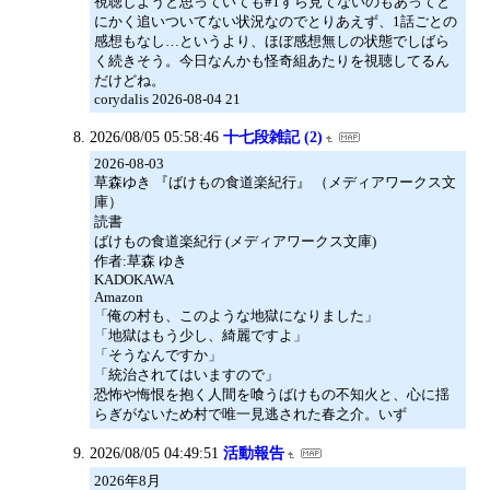
視聴しようと思っていても#1すら見てないのもあってと
にかく追いついてない状況なのでとりあえず、1話ごとの
感想もなし…というより、ほぼ感想無しの状態でしばら
く続きそう。今日なんかも怪奇組あたりを視聴してるん
だけどね。
corydalis 2026-08-04 21
2026/08/05 05:58:46
十七段雑記 (2)
2026-08-03
草森ゆき 『ばけもの食道楽紀行』 （メディアワークス文
庫）
読書
ばけもの食道楽紀行 (メディアワークス文庫)
作者:草森 ゆき
KADOKAWA
Amazon
「俺の村も、このような地獄になりました」
「地獄はもう少し、綺麗ですよ」
「そうなんですか」
「統治されてはいますので」
恐怖や悔恨を抱く人間を喰うばけもの不知火と、心に揺
らぎがないため村で唯一見逃された春之介。いず
2026/08/05 04:49:51
活動報告
2026年8月