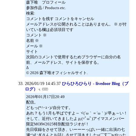
森下唯 プロフィール
参加作品 / Products etc.
検索:
コメントを残す コメントをキャンセル
メールアドレスが公開されることはありません。 ※ が付
いている欄は必須項目です
コメント ※
名前 ※
メール ※
サイト
次回のコメントで使用するためブラウザーに自分の名
前、メールアドレス、サイトを保存する。
Δ
© 2026 森下唯オフィシャルサイト.
2026/01/19 14:45:37
ひらひろひらり - livedoor Blog（ブ
ログ）
2026年01月17日20:49
配信。
どもっ(*^･ｪ･)ﾉ自分です。
あれ？もう1月も半ばですよ～ヾ(´ω｀＝´ω｀)ﾉ早ぁ～い！
そして、近付いてきましたよぉ(=ﾟωﾟ)アイマスメンバー
限定MOIW2025特別配信ラジオが！
先日収録をさせて頂き、いーーーっぱい一緒に出演の七
瀬つむぎさんとお話しさせて頂きましたv(￣∇￣)vやった