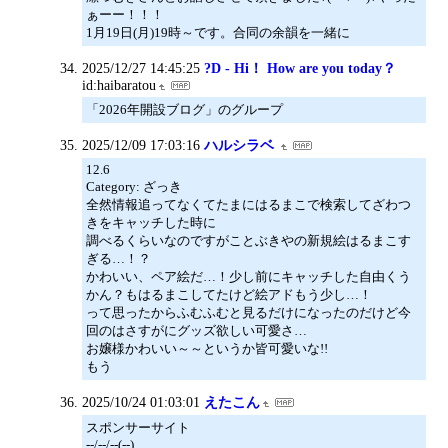
ぁーー！！！
1月19日(月)19時～です。合同の余韻を一緒に
2025/12/27 14:45:25
?D - Hi！ How are you today？
id:haibaratou
「2026年開設ブログ」のグループ
2025/12/09 17:03:16
ハルシラベ
12.6
Category: ざっき
全然情報追ってなくてたまにはるまこで検索してざわつ
きをキャッチした時に
調べるくらいなのですがことぶきやの新規絵はるまこす
ぎる…！？
かわいい、ペア絵だ…！少し前にキャッチした自由くう
かん？もはるまこしてたけど絵アドもう少し…！
って思ったからふむふむと見るだけになったのだけど今
回のはさすがにグッズ欲しい可愛さ…
お嬢様かわいい～～というか皆可愛いな!!
もう
2025/10/24 01:03:01
えたこん
スポンサーサイト
--/--/--(--)