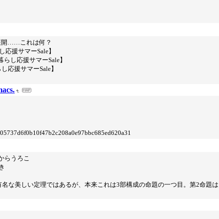
そり展開……これは何？
し応援サマーSale】
らし応援サマーSale】
し応援サマーSale】
acs.
1d905737d6f0b10f47b2c208a0e97bbc685ed620a31
目からうろこ
き
。有名な美しい定理ではあるが、本来これは3部構成の命題の一つ目。第2命題