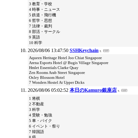
3 教育・学校
4 時事・ニュース
5 鉄道・飛行機
6 哲学・思想
7 法律・裁判
8 部活・サークル
9 英語
10 科学
2026/08/06 13:47:50
SSHKeychain
Aqueen Heritage Hotel Joo Chiat Singapore
Arena Esports Hotel @ Bugis Village Singapore
Hmlet Essentials Clarke Quay
Zen Rooms Arab Street Singapore
Oxley Blossom Hotel
7 Wonders Hostel At Upper Dicks
2026/08/06 05:02:52
本日のKamuro銀座店
1 将棋
2 不動産
3 科学
4 受験・勉強
5 車・バイク
6 イベント・祭り
7 韓国語
8 癌