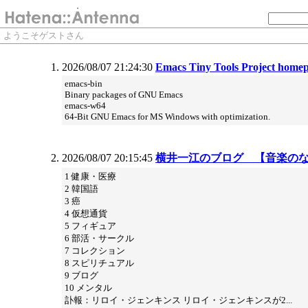
ようこそゲストさん
2026/08/07 21:24:30
Emacs Tiny Tools Project home
emacs-bin
Binary packages of GNU Emacs
emacs-w64
64-Bit GNU Emacs for MS Windows with optimization.
2026/08/07 20:15:45
横井一江のブログ 【音楽の
1 健康・医療
2 韓国語
3 癌
4 仮想通貨
5 フィギュア
6 部活・サークル
7 コレクション
8 スピリチュアル
9 ブログ
10 メンタル
訃報：リロイ・ジェンキンス リロイ・ジェンキンスが2...