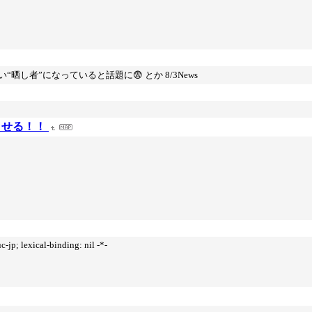
者”になっていると話題に😨 とか 8/3News
させる！！
-jp; lexical-binding: nil -*-