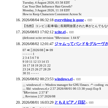
Tuesday, 4 August 2026, 03:58 EDT
Can Your Diet Influence Hair Growth?
Monday, 3 August 2026, 11:18 EDT
How to Keep Characters Consistent Across Sc
2026/08/04 06:32:18
everything is gone
【当然】コンビニ駐車場に長期間放置された車がとんでもない“晒し
2026/08/03 17:02:12
xcite.el
(defconst xcite:revision "$Revision: 1.64 $"
2026/08/02 12:01:47
ジャムってバンドをグルーヴ
07 ≪│2026/08│≫ 09
- - - - - - 1
2 3 4 5 6 7 8
9 10 11 12 13 14 15
16 17 18 19 20 21 22
23 24 25 26 27 28 29
30 31 - - - - -
2026/08/02 00:23:53
windows.el
;;; windows.el --- Window manager for GNU Emacs. -*- coding: euc
;;; $Id: windows.el,v 2.57 2026/08/01 00:13:38 yuuji Exp $
"$Revision: 2.57 $"
;; Revision 2.57 2026/08
2026/08/01 16:03:29
ともえピアノ日記