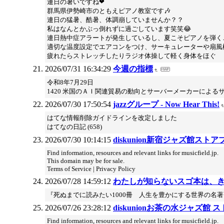
連日の暑いですね❤
群馬県伊勢崎市のともえピアノ教室です🎶
連日の猛暑、酷暑、体調崩していませんか？？
私はなんとかぶっ倒れずに過ごしています笑笑😂
連日熱中症アラートが発生しているし、夏こそピアノを弾くこ
適切な温度設定でエアコンをつけ、サーキュレーターや扇風
疲れたらストレッチしたりラジオ体操して軽く身体をほぐ
2026/07/31 16:34:29
今週の指標
令和8年7月29日
1420 米国のＡＩ関連貿易の動向とサーバーメーカーによるサ
2026/07/30 17:50:54
jazzグループ - Now Hear This!
はてな情報削除ガイドラインを改定しました
はてなの日記 (658)
2026/07/30 10:14:15
diskunion新宿ジャズ館ストア
Find information, resources and relevant links for musicfield.jp.
This domain may be for sale.
Terms of Service | Privacy Policy
2026/07/28 14:59:12
わたしが知らないスゴ本は、
『死ぬまでに読みたい1000冊 人生を豊かにする世界の名
2026/07/26 23:28:12
diskunionお茶の水ジャズ館 
Find information, resources and relevant links for musicfield.jp.