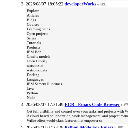
2026/08/07 18:05:22
developerWorks
Explore
Articles
Blogs
Courses
Learning paths
Open projects
Series
Tutorials
Products
IBM Bob
Granite models
Open Liberty
watsonx.ai
watsonx.data
Docling
Languages
IBM Semeru Runtimes
Java
Python
Node
2026/08/07 17:31:49
ECB - Emacs Code Browser
Get full visibility and control over your tasks and projects with W
A cloud-based collaboration, work management, and project man
Wrike offers world-class features that empower cr
2026/08/07 07:23:28
Python-Mode For Emacs