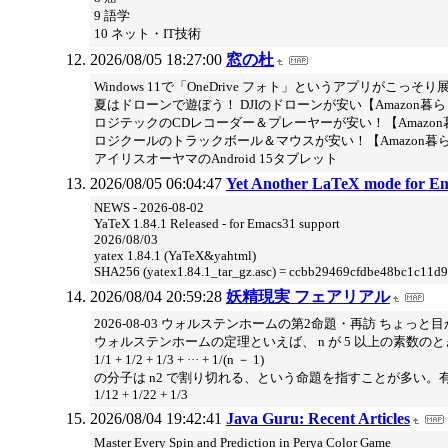
9 語学
10 ネット・IT技術
2026/08/05 18:27:00
窓の杜
Windows 11で「OneDrive フォト」というアプリがこっ
夏はドローンで遊ぼう！ DJIのドローンが安い【Amazon暮ら
ロジテックのCDレコーダー＆プレーヤーが安い！【Amazon暮
ロジクールのトラックボール＆マウスが安い！【Amazon暮ら
アイリスオーヤマのAndroid 15タブレット
2026/08/05 06:04:47
Yet Another LaTeX mode for Em
NEWS - 2026-08-02
YaTeX 1.84.1 Released - for Emacs31 support
2026/08/03
yatex 1.84.1 (YaTeX&yahtml)
SHA256 (yatex1.84.1_tar_gz.asc) = ccbb29469cfdbe48bc1c1
2026/08/04 20:59:28
妖精現実 フェアリアル
2026-08-03 ウォルステンホームの第2命題・再訪 ちょっと
ウォルステンホームの定理といえば、 n が 5 以上の素数のと
1/1 + 1/2 + 1/3 + ··· + 1/(n － 1)
の分子は n2 で割り切れる、という命題を指すことが多い
1/12 + 1/22 + 1/3
2026/08/04 19:42:41
Java Guru: Recent Articles
Master Every Spin and Prediction in Perya Color Game