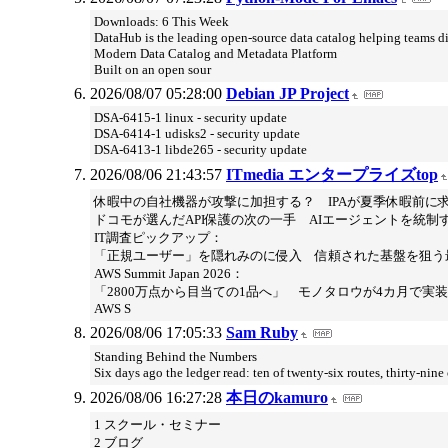
Downloads: 6 This Week
DataHub is the leading open-source data catalog helping teams dis
Modern Data Catalog and Metadata Platform
Built on an open sour
2026/08/07 05:28:00
Debian JP Project
DSA-6415-1 linux - security update
DSA-6414-1 udisks2 - security update
DSA-6413-1 libde265 - security update
2026/08/06 21:43:57
ITmedia エンタープライズtop
休暇中の自社機器が攻撃に加担する？ IPAが夏季休暇前に
ドコモが選んだAPI保護の次の一手 AIエージェントを統制
IT調査ピックアップ：
「正規ユーザー」を隠れみのに侵入 信頼された基盤を狙う
AWS Summit Japan 2026：
「2800万点から目当ての1品へ」 モノタロウが4カ月で実
AWS S
2026/08/06 17:05:33
Sam Ruby
Standing Behind the Numbers
Six days ago the ledger read: ten of twenty-six routes, thirty-nin
2026/08/06 16:27:28
本日のkamuro
1 スクール・セミナー
2 ブログ