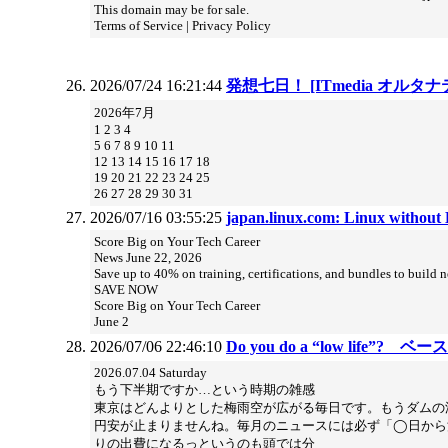
This domain may be for sale.
Terms of Service | Privacy Policy
2026/07/24 16:21:44
発想七日！ [ITmedia オルタ
2026年7月
1 2 3 4
5 6 7 8 9 10 11
12 13 14 15 16 17 18
19 20 21 22 23 24 25
26 27 28 29 30 31
2026/07/16 03:55:25
japan.linux.com: Linux without 
Score Big on Your Tech Career
News June 22, 2026
Save up to 40% on training, certifications, and bundles to build n
SAVE NOW
Score Big on Your Tech Career
June 2
2026/07/06 22:46:10
Do you do a “low life”?
2026.07.04 Saturday
もう下半期ですか…という時期の雑感
東京はどんよりとした梅雨空が広がる毎日です。もうダムの
円安が止まりませんね。毎月のニュースには必ず「◯日から
りの出費になるっというのも頭では分