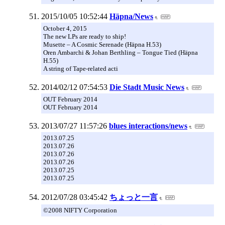
2015/10/05 10:52:44
Häpna/News
October 4, 2015
The new LPs are ready to ship!
Musette – A Cosmic Serenade (Häpna H.53)
Oren Ambarchi & Johan Berthling – Tongue Tied (Häpna
H.55)
A string of Tape-related acti
2014/02/12 07:54:53
Die Stadt Music News
OUT February 2014
OUT February 2014
2013/07/27 11:57:26
blues interactions/news
2013.07.25
2013.07.26
2013.07.26
2013.07.26
2013.07.25
2013.07.25
2012/07/28 03:45:42
ちょっと一言
©2008 NIFTY Corporation