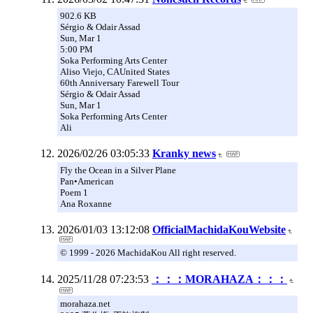
902.6 KB
Sérgio & Odair Assad
Sun, Mar 1
5:00 PM
Soka Performing Arts Center
Aliso Viejo, CAUnited States
60th Anniversary Farewell Tour
Sérgio & Odair Assad
Sun, Mar 1
Soka Performing Arts Center
Ali
2026/02/26 03:05:33
Kranky news
Fly the Ocean in a Silver Plane
Pan•American
Poem 1
Ana Roxanne
2026/01/03 13:12:08
OfficialMachidaKouWebsite
© 1999 - 2026 MachidaKou All right reserved.
2025/11/28 07:23:53
：：：MORAHAZA：：：
morahaza.net