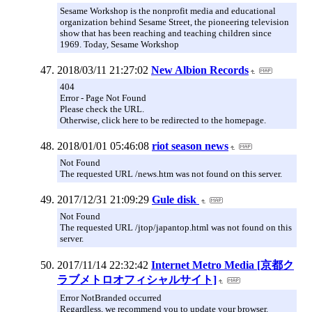
Sesame Workshop is the nonprofit media and educational
organization behind Sesame Street, the pioneering television
show that has been reaching and teaching children since
1969. Today, Sesame Workshop
2018/03/11 21:27:02
New Albion Records
404
Error - Page Not Found
Please check the URL.
Otherwise, click here to be redirected to the homepage.
2018/01/01 05:46:08
riot season news
Not Found
The requested URL /news.htm was not found on this server.
2017/12/31 21:09:29
Gule disk
Not Found
The requested URL /jtop/japantop.html was not found on this
server.
2017/11/14 22:32:42
Internet Metro Media [京都ク
ラブメトロオフィシャルサイト]
Error NotBranded occurred
Regardless, we recommend you to update your browser.