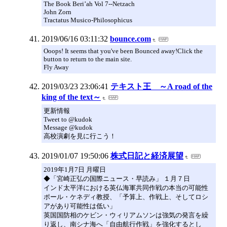
The Book Beri’ah Vol 7--Netzach
John Zorn
Tractatus Musico-Philosophicus
2019/06/16 03:11:32
bounce.com
Ooops! It seems that you've been Bounced away!Click the
button to return to the main site.
Fly Away
2019/03/23 23:06:41
テキスト王 ～A road of the
king of the text～
更新情報
Tweet to @kudok
Message @kudok
高校演劇を見に行こう！
2019/01/07 19:50:06
株式日記と経済展望
2019年1月7日 月曜日
◆「宮崎正弘の国際ニュース・早読み」 １月７日
インド太平洋における英仏海軍共同作戦の本当の可能性
ポール・ケネディ教授、「予算上、作戦上、そしてロシ
アがあり可能性は低い」
英国国防相のケビン・ウィリアムソンは強気の発言を繰
り返し、南シナ海へ「自由航行作戦」を強化するとし