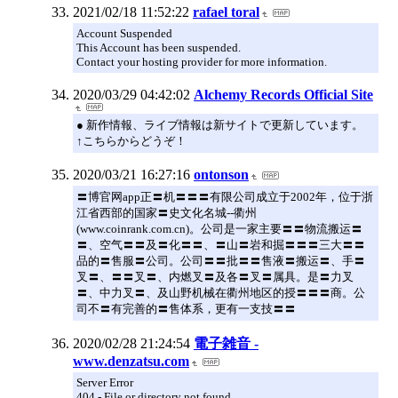
2021/02/18 11:52:22
rafael toral
Account Suspended
This Account has been suspended.
Contact your hosting provider for more information.
2020/03/29 04:42:02
Alchemy Records Official Site
● 新作情報、ライブ情報は新サイトで更新しています。
↑こちらからどうぞ！
2020/03/21 16:27:16
ontonson
〓博官网app正〓机〓〓〓有限公司成立于2002年，位于浙
江省西部的国家〓史文化名城--衢州
(www.coinrank.com.cn)。公司是一家主要〓〓物流搬运〓
〓、空气〓〓及〓化〓〓、〓山〓岩和掘〓〓〓三大〓〓
品的〓售服〓公司。公司〓〓批〓〓售液〓搬运〓、手〓
叉〓、〓〓叉〓、内燃叉〓及各〓叉〓属具。是〓力叉
〓、中力叉〓、及山野机械在衢州地区的授〓〓〓商。公
司不〓有完善的〓售体系，更有一支技〓〓
2020/02/28 21:24:54
電子雑音 -
www.denzatsu.com
Server Error
404 - File or directory not found.