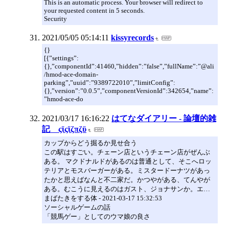
This is an automatic process. Your browser will redirect to
your requested content in 5 seconds.
Security
2021/05/05 05:14:11
kissyrecords
{}
[{”settings”:
{},”componentId”:41460,”hidden”:”false”,”fullName”:”@ali
/hmod-ace-domain-
parking”,”uuid”:”9389722010”,”limitConfig”:
{},”version”:”0.0.5”,”componentVersionId”:342654,”name”:
”hmod-ace-do
2021/03/17 16:16:22
はてなダイアリー - 論壇的雑
記 ςϊςϊζπζϋ
カップからどう掘るか見せ合う
この駅はすごい。チェーン店というチェーン店がぜんぶ
ある。 マクドナルドがあるのは普通として、そこへロッ
テリアとモスバーガーがある。ミスタードーナツがあっ
たかと思えばなんと不二家だ。かつやがある、てんやが
ある。むこうに見えるのはガスト、ジョナサンか。エ…
まばたきをする体 - 2021-03-17 15:32:53
ソーシャルゲームの話
「競馬ゲー」としてのウマ娘の良さ