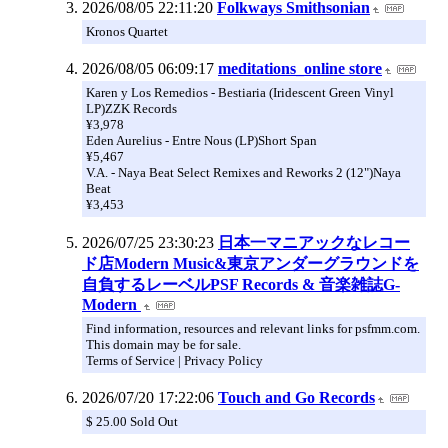
2026/08/05 22:11:20
Folkways Smithsonian
Kronos Quartet
2026/08/05 06:09:17
meditations_online store
Karen y Los Remedios - Bestiaria (Iridescent Green Vinyl
LP)ZZK Records
¥3,978
Eden Aurelius - Entre Nous (LP)Short Span
¥5,467
V.A. - Naya Beat Select Remixes and Reworks 2 (12")Naya
Beat
¥3,453
2026/07/25 23:30:23
日本一マニアックなレコー
ド店Modern Music&東京アンダーグラウンドを
自負するレーベルPSF Records & 音楽雑誌G-
Modern
Find information, resources and relevant links for psfmm.com.
This domain may be for sale.
Terms of Service | Privacy Policy
2026/07/20 17:22:06
Touch and Go Records
$ 25.00 Sold Out