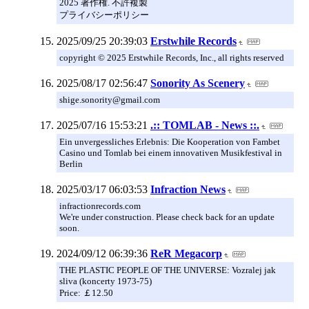
2025 著作権. 不許複製
プライバシーポリシー
2025/09/25 20:39:03
Erstwhile Records
copyright © 2025 Erstwhile Records, Inc., all rights reserved
2025/08/17 02:56:47
Sonority As Scenery
shige.sonority@gmail.com
2025/07/16 15:53:21
.:: TOMLAB - News ::.
Ein unvergessliches Erlebnis: Die Kooperation von Fambet
Casino und Tomlab bei einem innovativen Musikfestival in
Berlin
2025/03/17 06:03:53
Infraction News
infractionrecords.com
We're under construction. Please check back for an update
soon.
2024/09/12 06:39:36
ReR Megacorp
THE PLASTIC PEOPLE OF THE UNIVERSE: Vozralej jak
sliva (koncerty 1973-75)
Price: ￡12.50