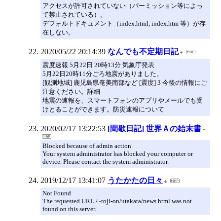
アクセスが許可されていない（パーミッション等によっ
て禁止されている）。
デフォルトドキュメント（index.html, index.htm 等）が存
在しない。
2020/05/22 20:14:39
なんでも不定期日記
震度速報 5月22日 20時13分 気象庁発表
5月22日20時11分ごろ地震がありました。
[観測地域] 鹿児島県奄美南部など [震度] 3 今後の情報にご
注意ください。詳細
地震の速報を、スマートフォンのアプリやメールでも受
けとることができます。防災速報について
2020/02/17 13:22:53
[間歇日記] 世界Ａの始末書
Blocked because of admin action
Your system administrator has blocked your computer or
device. Please contact the system administrator.
2019/12/17 13:41:07
うたかたの日々
Not Found
The requested URL /~roji-on/utakata/news.html was not
found on this server.