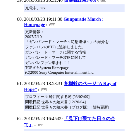
2010/03/23 20:52:46
仮藻録(2003-06)
充電中。zzz...
2010/03/23 19:11:30
Gunparade March :
Homepage
更新情報：
2007/7/10
「ガンパレード・マーチ～幻想連弾～」の紹介を
ファンパレのETCに追加しました。
ガンパレード・マーチに関する情報
ガンパレード・マーチ攻略に関して
ガンパレファン集まれ！！
TOP AlfaSystem Homepage
(C)2000 Sony Computer Entertainment Inc.
2010/03/23 18:53:31
冬樹蛉のページ“A Ray of
Hope”
プロフィール 蛉に関する噂 [03/02/09]
間歇日記 世界Ａの始末書 [12/20/04]
間歇日記 世界Ａの始末書（ブログ版） [随時更新]
2010/03/23 16:45:09
「見下げ果てた日々の企
て」