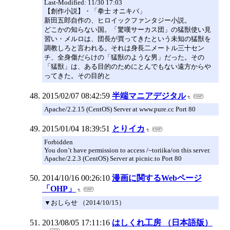
Last-Modified: 11/30 17:03
【創作小説】・「拳士 オニキバ」
新田五郎自作の、ヒロイックファンタジー小説。
どこかの知らない国。「驚嘆サーカス団」の猛獣使い見
習い・メルロは、団長が買ってきたという未知の猛獣を
調教しろと言われる。それは身長二メートル三十セン
チ、全身傷だらけの「猛獣のような男」だった。その
「猛獣」は、ある目的のためにとんでもない遠方からや
ってきた。その目的と
2015/02/07 08:42:59
半端マニアデジタル
Apache/2.2.15 (CentOS) Server at www.pure.cc Port 80
2015/01/04 18:39:51
とりイカ
Forbidden
You don’t have permission to access /~toriika/on this server.
Apache/2.2.3 (CentOS) Server at picnic.to Port 80
2014/10/16 00:26:10
漫画に関するWebページ
「OHP」
▼おしらせ （2014/10/15）
2013/08/05 17:11:16
はしくれ工房 （日本語版）