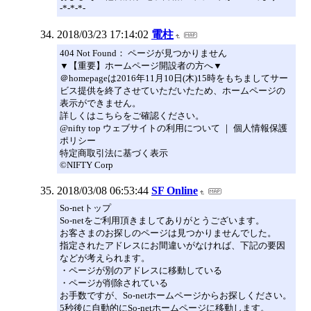
-*-*-*-
2018/03/23 17:14:02
電柱
404 Not Found： ページが見つかりません
▼【重要】ホームページ開設者の方へ▼
＠homepageは2016年11月10日(木)15時をもちましてサー
ビス提供を終了させていただいたため、ホームページの
表示ができません。
詳しくはこちらをご確認ください。
@nifty top ウェブサイトの利用について ｜ 個人情報保護
ポリシー
特定商取引法に基づく表示
©NIFTY Corp
2018/03/08 06:53:44
SF Online
So-netトップ
So-netをご利用頂きましてありがとうございます。
お客さまのお探しのページは見つかりませんでした。
指定されたアドレスにお間違いがなければ、下記の要因
などが考えられます。
・ページが別のアドレスに移動している
・ページが削除されている
お手数ですが、So-netホームページからお探しください。
5秒後に自動的にSo-netホームページに移動します。