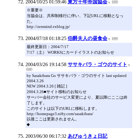
2004/10/25 01:59:46
東方千年帝国協会
※重要※
当協会は、共和制移行に伴い、下記URLに移動となっ
た。
http://zenmind.exblog.jp/
2004/07/18 01:18:25
伯爵夫人の昼食会
最終更新日：2004/7/17
7/17（土） WORKSにカードイラストのお知らせ
2004/03/26 19:14:58
ササキバラ・ゴウのサイト
by Sasakibara Go ササキバラ・ゴウのサイト last updated
2004.3.26
NEW 2004.3.26 [ 雑記 ]
2004.3.26■サイト移転のお知らせ
サーバー会社のサービス変更により、夏以降にここは終
了します。
このサイトは以下のURLに移転します。
http://homepage3.nifty.com/sasakibara/
以後ここは更新されません。
◆
2003/06/30 06:17:32
あびゅうきょ日記