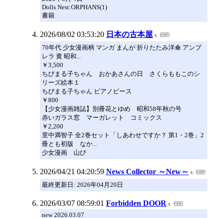
Dolls Nest:ORPHANS(1)
書籍
2026/08/02 03:53:20
日本の古本屋
70年代 少女漫画柄 マンガ まんが 折りたたみ洋傘 アンブ
レラ 黄 昭和...
￥3,500
ちびまる子ちゃん おかあさんの日 さくらももこのシ
リーズ絵本１
ちびまる子ちゃん ピアノピース
￥800
【少女漫画雑誌】別冊花とゆめ 昭和58年秋の号
赤いガラス窓 マーガレット コミックス
￥2,200
里中満智子 全2巻セット「しあわせですか？ 第1・2巻」2
冊とも初版 なか...
少女漫画 山び
2026/04/21 04:20:59
News Collector ～New～
最終更新日: 2026年04月20日
2026/03/07 08:59:01
Forbidden DOOR
new 2026.03.07