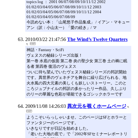
topics log ： 2001 06/07/08/09/10/11/12 2002
01/02/03/04/05/06/07/08/09/10/11/12 2003
01/02/03/04/05/06/07/08/09/10/11/12 2004
01/02/03/04/05/06/07/08/09
今読めない本：「山尾悠子作品集成」 / イアン・マキュー
アン（訳：小山太一）「愛の続き」/ マ
2010/03/22 21:47:56
The Wind’s Twelve Quarters
神話・Fantasy・SciFi
ヴェヌスの秘録シリーズ出版！
第一巻 水底の仮面 第二巻 炎の聖少女 第三巻 土の褥に眠
る者 第四巻 復活のヴェヌス
ついに待ち望んでいたヴェヌス秘録シリーズの邦訳開始
です。異世界のヴェネチアを舞台に繰り広げられる、地
火水風の四大元素の美しくも妖しいストーリー。このと
ころジュブナイルの邦訳の多かったリー作品、久しぶり
のリーの華麗な色彩が堪能できるゴシックホラーです
2009/11/08 14:26:03
異次元を覗くホームページ
ようこそいらっしゃいませ。このページはSFとホラーと
ファンタジーのページです。
いきなりですが日記を始めました。
「老いた大地の底で」で「2002年SFセミナーレポートリ