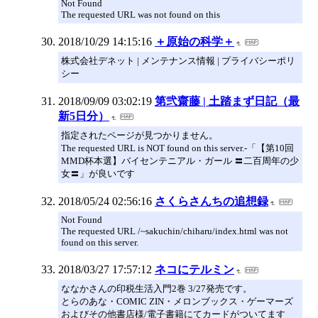
Not Found
The requested URL was not found on this
2018/10/29 14:15:16
＋原始の科学＋
株式会社デネット | メンテナンス情報 | プライバシーポリ
シー
2018/09/09 03:02:19
第弐齋藤 | 土踏まず日記（最
新5日分）
指定されたページが見つかりません。
The requested URL is NOT found on this server.-「【第10回
MMD杯本選】バイセンテニアル・ガール 〓二百周年の少
女〓」が良いです
2018/05/24 02:56:16
さくらさんちの追想録
Not Found
The requested URL /~sakuchin/chiharu/index.html was not
found on this server.
2018/03/27 17:57:12
ネコにテルミン
ななかさんの印税生活入門2巻 3/27発売です。
とらのあな・COMIC ZIN・メロンブックス・ゲーマーズ
およびその他書店様/電子書籍にてカードがついてます