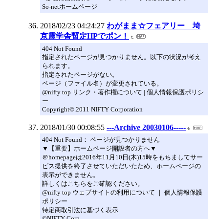
So-netホームページ
2018/02/23 04:24:27
わがまま☆フェアリー 埼
京震学舎暫定HPでポン！
404 Not Found
指定されたページが見つかりません。以下の状況が考え
られます。
指定されたページがない。
ページ（ファイル名）が変更されている。
@nifty top リンク・著作権について | 個人情報保護ポリシ
ー
Copyright©.2011 NIFTY Corporation
2018/01/30 00:08:55
---Archive 20030106-----
404 Not Found： ページが見つかりません
▼【重要】ホームページ開設者の方へ▼
＠homepageは2016年11月10日(木)15時をもちましてサー
ビス提供を終了させていただいたため、ホームページの
表示ができません。
詳しくはこちらをご確認ください。
@nifty top ウェブサイトの利用について ｜ 個人情報保護
ポリシー
特定商取引法に基づく表示
©NIFTY Corp