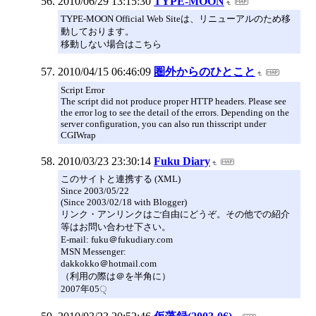
2010/06/29 13:15:30
TYPE-MOON
TYPE-MOON Official Web Siteは、リニューアルのため移
動しております。
移動しない場合はこちら
2010/04/15 06:46:09
圏外からのひとこと
Script Error
The script did not produce proper HTTP headers. Please see
the error log to see the detail of the errors. Depending on the
server configuration, you can also run thisscript under
CGIWrap
2010/03/23 23:30:14
Fuku Diary
このサイトと連携する (XML)
Since 2003/05/22
(Since 2003/02/18 with Blogger)
リンク・アンリンクはご自由にどうぞ。その他での紹介
等はお問い合わせ下さい。
E-mail: fuku＠fukudiary.com
MSN Messenger:
dakkokko＠hotmail.com
（利用の際は＠を半角に）
2007年05੍