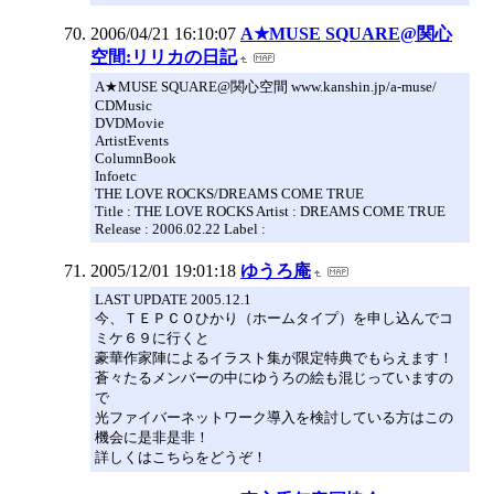
2006/04/21 16:10:07
A★MUSE SQUARE@関心
空間:リリカの日記
A★MUSE SQUARE@関心空間 www.kanshin.jp/a-muse/
CDMusic
DVDMovie
ArtistEvents
ColumnBook
Infoetc
THE LOVE ROCKS/DREAMS COME TRUE
Title : THE LOVE ROCKS Artist : DREAMS COME TRUE
Release : 2006.02.22 Label :
2005/12/01 19:01:18
ゆうろ庵
LAST UPDATE 2005.12.1
今、ＴＥＰＣＯひかり（ホームタイプ）を申し込んでコ
ミケ６９に行くと
豪華作家陣によるイラスト集が限定特典でもらえます！
蒼々たるメンバーの中にゆうろの絵も混じっていますの
で
光ファイバーネットワーク導入を検討している方はこの
機会に是非是非！
詳しくはこちらをどうぞ！