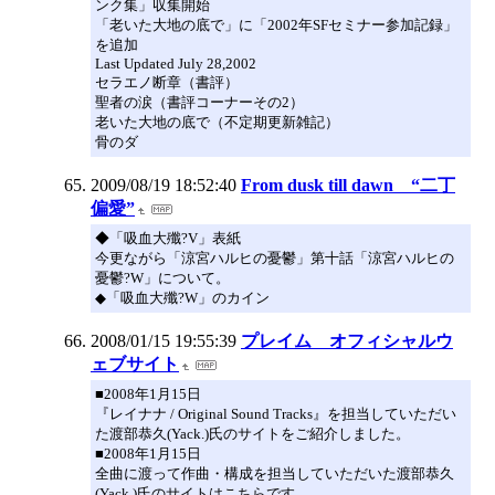
ンク集」収集開始
「老いた大地の底で」に「2002年SFセミナー参加記録」
を追加
Last Updated July 28,2002
セラエノ断章（書評）
聖者の涙（書評コーナーその2）
老いた大地の底で（不定期更新雑記）
骨のダ
2009/08/19 18:52:40
From dusk till dawn “二丁
偏愛”
◆「吸血大殲?V」表紙
今更ながら「涼宮ハルヒの憂鬱」第十話「涼宮ハルヒの
憂鬱?W」について。
◆「吸血大殲?W」のカイン
2008/01/15 19:55:39
プレイム オフィシャルウ
ェブサイト
■2008年1月15日
『レイナナ / Original Sound Tracks』を担当していただい
た渡部恭久(Yack.)氏のサイトをご紹介しました。
■2008年1月15日
全曲に渡って作曲・構成を担当していただいた渡部恭久
(Yack.)氏のサイトはこちらです。