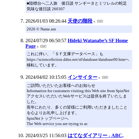
■陸標台へ二人旅 後日談 サンギータとミツレルの蛇足
気味な後日談 260307
2026/01/03 08:26:44
天使の階段
2026 © Name.am
2024/07/29 06:50:57
Hideki Watanabe’s SF Home
Page
これに伴い、「ＳＦ文庫データベース」も
https://sciencefiction.ddns.net/sf/database/database00.htmへ
移転しています。
2024/04/02 10:15:05
インサイター
ご訪問いただいたお客様へのお知らせ
Information for customers visiting this Web site from SpinNet
アクセスいただいたWebサービスは提供を終了いたしま
した。
長年にわたり、多くの皆様にご利用いただきましたこと
を心よりお礼申し上げます。
SpinNetトップページへ
The Web service you are trying to ac
2024/03/25 11:56:03
はてなダイアリー - ABC,