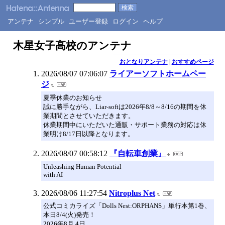
アンテナ
シンプル
ユーザー登録
ログイン
ヘルプ
木星女子高校のアンテナ
おとなりアンテナ
|
おすすめページ
2026/08/07 07:06:07
ライアーソフトホームペー
ジ
夏季休業のお知らせ
誠に勝手ながら、Liar-softは2026年8/8～8/16の期間を休
業期間とさせていただきます。
休業期間中にいただいた通販・サポート業務の対応は休
業明け8/17日以降となります。
2026/08/07 00:58:12
『自転車創業』
Unleashing Human Potential
with AI
2026/08/06 11:27:54
Nitroplus Net
公式コミカライズ「Dolls Nest:ORPHANS」単行本第1巻、
本日8/4(火)発売！
2026年8月 4日