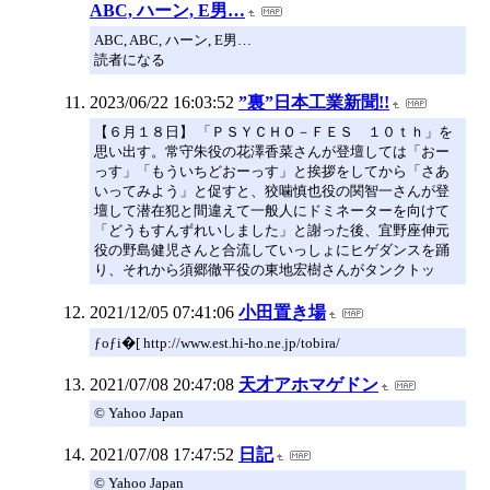
ABC, ハーン, E男…
ABC, ABC, ハーン, E男…
読者になる
2023/06/22 16:03:52
”裏”日本工業新聞!!
【６月１８日】 「ＰＳＹＣＨＯ－ＦＥＳ １０ｔｈ」を
思い出す。常守朱役の花澤香菜さんが登壇しては「おー
っす」「もういちどおーっす」と挨拶をしてから「さあ
いってみよう」と促すと、狡噛慎也役の関智一さんが登
壇して潜在犯と間違えて一般人にドミネーターを向けて
「どうもすんずれいしました」と謝った後、宜野座伸元
役の野島健児さんと合流していっしょにヒゲダンスを踊
り、それから須郷徹平役の東地宏樹さんがタンクトッ
2021/12/05 07:41:06
小田置き場
ƒoƒi�[ http://www.est.hi-ho.ne.jp/tobira/
2021/07/08 20:47:08
天才アホマゲドン
© Yahoo Japan
2021/07/08 17:47:52
日記
© Yahoo Japan