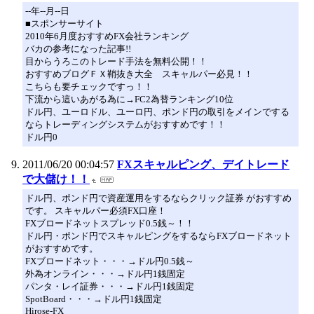
--年--月--日
■スポンサーサイト
2010年6月度おすすめFX会社ランキング
バカの参考になった記事!!
目からうろこのトレード手法を無料公開！！
おすすめブログＦＸ鞘抜き大全 スキャルパー必見！！
こちらも要チェックですっ！！
下流から這いあがる為に→FC2為替ランキング10位
ドル円、ユーロドル、ユーロ円、ポンド円の取引をメインでする
ならトレーディングシステムがおすすめです！！
ドル円0
2011/06/20 00:04:57
FXスキャルピング、デイトレード
で大儲け！！
ドル円、ポンド円で資産運用をするならクリック証券 がおすすめ
です。 スキャルパー必須FX口座！
FXブロードネットスプレッド0.5銭～！！
ドル円・ポンド円でスキャルピングをするならFXブロードネット
がおすすめです。
FXブロードネット・・・→ドル円0.5銭～
外為オンライン・・・→ドル円1銭固定
パンタ・レイ証券・・・→ドル円1銭固定
SpotBoard・・・→ドル円1銭固定
Hirose-FX