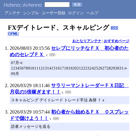
アンテナ
シンプル
ユーザー登録
ログイン
ヘルプ
FXデイトレード、スキャルピング
おとなりアンテナ
|
おすすめページ
2026/08/03 20:15:56
セレブにリッチなＦＸ 初心者のた
めのセレブＦＸ
07月≪
12345678910111213141516171819202122232425262728293031≫
09月
2026/03/29 18:11:46
サラリーマントレーダーＦＸ日記
月収の5倍稼ぎます！！
スキャルピング デイトレード トレード手法 為替 ｆｘ
2026/03/29 10:57:44
初心者から始めるＦＸ ０スプレッ
ドで儲けよう！！
読者メッセージを送る