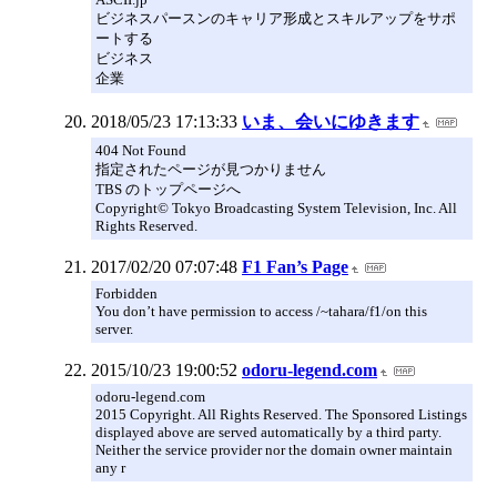
ビジネスパースンのキャリア形成とスキルアップをサポ
ートする
ビジネス
企業
2018/05/23 17:13:33
いま、会いにゆきます
404 Not Found
指定されたページが見つかりません
TBS のトップページへ
Copyright© Tokyo Broadcasting System Television, Inc. All
Rights Reserved.
2017/02/20 07:07:48
F1 Fan’s Page
Forbidden
You don’t have permission to access /~tahara/f1/on this
server.
2015/10/23 19:00:52
odoru-legend.com
odoru-legend.com
2015 Copyright. All Rights Reserved. The Sponsored Listings
displayed above are served automatically by a third party.
Neither the service provider nor the domain owner maintain
any r