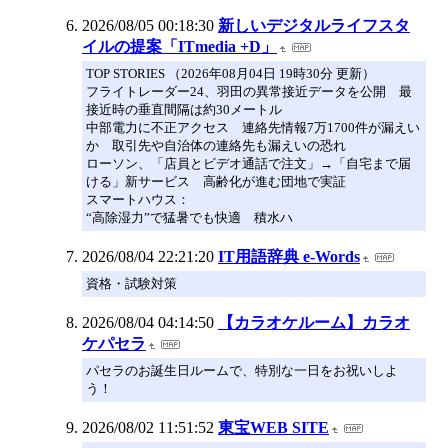
2026/08/05 00:18:30
新しいデジタルライフスタ
イルの提案「ITmedia +D」
TOP STORIES （2026年08月04日 19時30分 更新）
フライトレーダー24、羽田の異常接近データを公開 最
接近時の垂直間隔は約30メートル
中部電力に不正アクセス 連絡先情報7万1700件が漏えい
か 取引先や自治体の連絡先も漏えいの恐れ
ローソン、「店員とビデオ通話で注文」→「自宅まで届
ける」新サービス 高齢化が進む団地で実証
スマートハウス：
“高除湿力”で猛暑でも快適 積水ハ
2026/08/04 22:21:20
IT用語辞典 e-Words
資格・試験対策
2026/08/04 04:14:50
【カラオケルーム】カラオ
ケパセラ
パセラのお誕生日ルームで、特別な一日をお祝いしよ
う！
2026/08/02 11:51:52
東宝WEB SITE