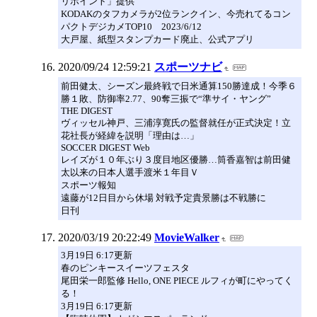
リポイント」提供
KODAKのタフカメラが2位ランクイン、今売れてるコン
パクトデジカメTOP10 2023/6/12
大戸屋、紙型スタンプカード廃止、公式アプリ
2020/09/24 12:59:21
スポーツナビ
前田健太、シーズン最終戦で日米通算150勝達成！今季６
勝１敗、防御率2.77、90奪三振で“準サイ・ヤング”
THE DIGEST
ヴィッセル神戸、三浦淳寛氏の監督就任が正式決定！立
花社長が経緯を説明「理由は…」
SOCCER DIGEST Web
レイズが１０年ぶり３度目地区優勝…筒香嘉智は前田健
太以来の日本人選手渡米１年目Ｖ
スポーツ報知
遠藤が12日目から休場 対戦予定貴景勝は不戦勝に
日刊
2020/03/19 20:22:49
MovieWalker
3月19日 6:17更新
春のピンキースイーツフェスタ
尾田栄一郎監修 Hello, ONE PIECE ルフィが町にやってく
る！
3月19日 6:17更新