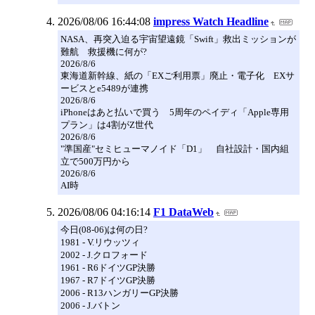
2026/08/06 16:44:08
impress Watch Headline
NASA、再突入迫る宇宙望遠鏡「Swift」救出ミッションが
難航 救援機に何が?
2026/8/6
東海道新幹線、紙の「EXご利用票」廃止・電子化 EXサ
ービスとe5489が連携
2026/8/6
iPhoneはあと払いで買う 5周年のペイディ「Apple専用
プラン」は4割がZ世代
2026/8/6
"準国産"セミヒューマノイド「D1」 自社設計・国内組
立で500万円から
2026/8/6
AI時
2026/08/06 04:16:14
F1 DataWeb
今日(08-06)は何の日?
1981 - V.リウッツィ
2002 - J.クロフォード
1961 - R6ドイツGP決勝
1967 - R7ドイツGP決勝
2006 - R13ハンガリーGP決勝
2006 - J.バトン