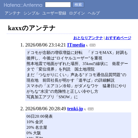
アンテナ
シンプル
ユーザー登録
ログイン
ヘルプ
kaxxのアンテナ
おとなりアンテナ
|
おすすめページ
2026/08/06 23:14:21
ITmedia
ドコモが念願の増収増益に好転 「ドコモMAX」好調も
後押し、今後は“ロイヤルユーザー”を重視
熊本地震で地面がずれた場所、35kmの線状に 衛星デー
タで「変位境界」を判読 国土地理院
まだ「つながりにくい」声ある“ドコモ通信品質問題”の
現在地 前田社長が明かす「道半ば」の詳細解説
スマホの「エアコン冷却」がダメなワケ 猛暑日にやり
がちな“水没”の危険性と正しい冷やし方
写真加工アプリ「SNOW」に
2026/08/06 20:28:49
tenki.jp
06日20:00発表
10% 金沢
20% 名古屋
0% 大阪