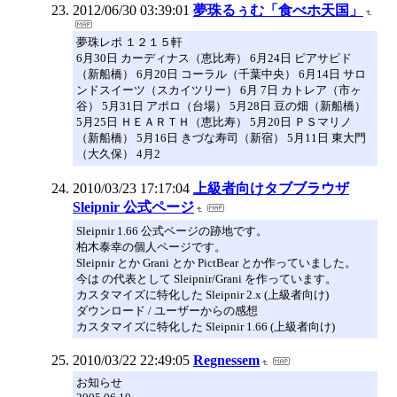
2012/06/30 03:39:01
夢珠るぅむ「食べホ天国」
夢珠レポ １２１５軒
6月30日 カーディナス（恵比寿） 6月24日 ピアサピド
（新船橋） 6月20日 コーラル（千葉中央） 6月14日 サロ
ンドスイーツ（スカイツリー） 6月 7日 カトレア（市ヶ
谷） 5月31日 アポロ（台場） 5月28日 豆の畑（新船橋）
5月25日 ＨＥＡＲＴＨ（恵比寿） 5月20日 ＰＳマリノ
（新船橋） 5月16日 きづな寿司（新宿） 5月11日 東大門
（大久保） 4月2
2010/03/23 17:17:04
上級者向けタブブラウザ
Sleipnir 公式ページ
Sleipnir 1.66 公式ページの跡地です。
柏木泰幸の個人ページです。
Sleipnir とか Grani とか PictBear とか作っていました。
今は の代表として Sleipnir/Grani を作っています。
カスタマイズに特化した Sleipnir 2.x (上級者向け)
ダウンロード / ユーザーからの感想
カスタマイズに特化した Sleipnir 1.66 (上級者向け)
2010/03/22 22:49:05
Regnessem
お知らせ