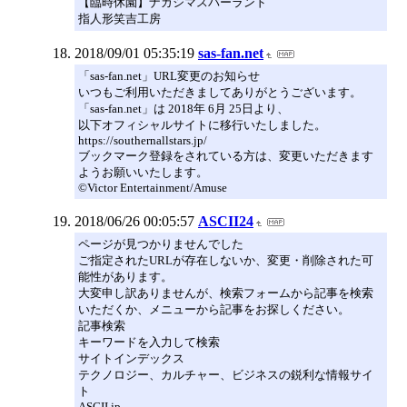
【臨時休園】ナガシマスパーランド
指人形笑吉工房
2018/09/01 05:35:19
sas-fan.net
「sas-fan.net」URL変更のお知らせ
いつもご利用いただきましてありがとうございます。
「sas-fan.net」は 2018年 6月 25日より、
以下オフィシャルサイトに移行いたしました。
https://southernallstars.jp/
ブックマーク登録をされている方は、変更いただきます
ようお願いいたします。
©Victor Entertainment/Amuse
2018/06/26 00:05:57
ASCII24
ページが見つかりませんでした
ご指定されたURLが存在しないか、変更・削除された可
能性があります。
大変申し訳ありませんが、検索フォームから記事を検索
いただくか、メニューから記事をお探しください。
記事検索
キーワードを入力して検索
サイトインデックス
テクノロジー、カルチャー、ビジネスの鋭利な情報サイ
ト
ASCII.jp