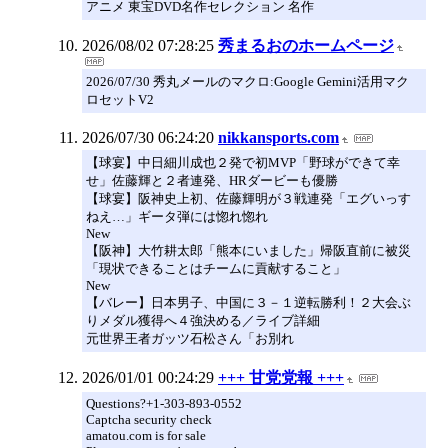
アニメ 東宝DVD名作セレクション 名作
2026/08/02 07:28:25
秀まるおのホームページ
2026/07/30 秀丸メールのマクロ:Google Gemini活用マク
ロセットV2
2026/07/30 06:24:20
nikkansports.com
【球宴】中日細川成也２発で初MVP「野球ができて幸
せ」佐藤輝と２者連発、HRダービーも優勝
【球宴】阪神史上初、佐藤輝明が３戦連発「エグいっす
ねえ…」ギータ弾には惚れ惚れ
New
【阪神】大竹耕太郎「熊本にいました」帰阪直前に被災
「現状できることはチームに貢献すること」
New
【バレー】日本男子、中国に３－１逆転勝利！２大会ぶ
りメダル獲得へ４強決める／ライブ詳細
元世界王者ガッツ石松さん「お別れ
2026/01/01 00:24:29
+++ 甘党党報 +++
Questions?+1-303-893-0552
Captcha security check
amatou.com is for sale