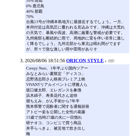
10% 高知
0% 鹿児島
40% 那覇
70%
台風13号が沖縄本島地方に最接近するでしょう。一方、
本州付近は高気圧に覆われる見込みです。沖縄は大荒れ
の天気で、暴風や高波、高潮に厳重な警戒が必要です。
九州南部も断続的に雨で、局地的に雷を伴い非常に激し
く降るでしょう。九州北部から東北は晴れ間がでます
が、所々で急な激しい雨や雷雨がありそ
2026/08/06 18:51:56
ORICON STYLE
Creepy Nuts、1年半ぶり国内ツアー
みなとみらい夏限定「ディスコ」
忌野清志郎さん映画プレミア上映
VIVANTリアルイベントに堺雅人ら
坂口健太郎、エレガンスを象徴
浜木綿子、寿美花代さん追悼
堀ちえみ、がん手術から7年半
熊本県警で泥酔者に関する通報頻発
アトピー姿を公開した女性の葛藤
15歳で当時27歳の夫に一目惚れ
研ナオコ、コンビニで買う商品
井手らっきょ、被災地で炊き出し
梅