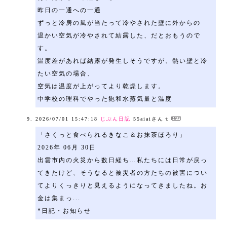
昨日の一通への一通
ずっと冷房の風が当たって冷やされた壁に外からの
温かい空気が冷やされて結露した、だとおもうので
す。
温度差があれば結露が発生しそうですが、熱い壁と冷
たい空気の場合、
空気は温度が上がってより乾燥します。
中学校の理科でやった飽和水蒸気量と温度
2026/07/01 15:47:18
じぶん日記
55aiaiさん
「さくっと食べられるきなこ＆お抹茶ほろり」
2026年 06月 30日
出雲市内の火災から数日経ち…私たちには日常が戻っ
てきたけど、そうなると被災者の方たちの被害につい
てよりくっきりと見えるようになってきましたね。お
金は集まっ...
*日記・お知らせ