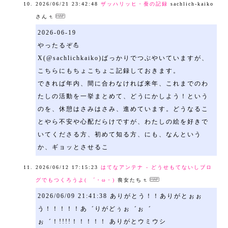
2026/06/21 23:42:48
ザッハリッヒ・蚕の記録
sachlich-kaiko
さん
2026-06-19
やったるぞ💪
X(@sachlichkaiko)ばっかりでつぶやいていますが、
こちらにもちょこちょこ記録しておきます。
できれば年内、間に合わなければ来年、これまでのわ
たしの活動を一挙まとめて、どうにかしよう！という
のを、休憩はさみはさみ、進めています。どうなるこ
とやら不安や心配だらけですが、わたしの絵を好きで
いてくださる方、初めて知る方、にも、なんという
か、ギョッとさせるこ
2026/06/12 17:15:23
はてなアンテナ - どうせもてないしブロ
グでもつくろうよ( ´・ω・)
喪女たち
2026/06/09 21:41:38 ありがとう！！ありがとぉぉ
う！！！！！あ゛りがどぅぉ゛ぉ゛
ぉ゛！!!!!！！！！！ ありがとウミウシ