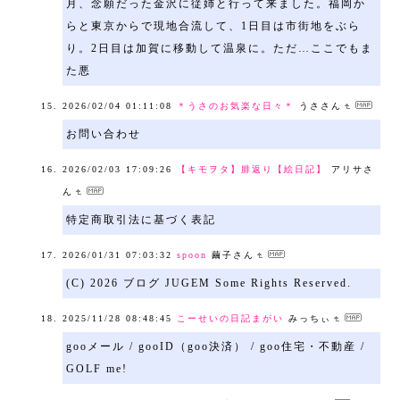
月、念願だった金沢に従姉と行って来ました。福岡か
らと東京からで現地合流して、1日目は市街地をぶら
り。2日目は加賀に移動して温泉に。ただ…ここでもま
た悪
2026/02/04 01:11:08
＊うさのお気楽な日々＊
うささん
お問い合わせ
2026/02/03 17:09:26
【キモヲタ】腓返り【絵日記】
アリサさ
ん
特定商取引法に基づく表記
2026/01/31 07:03:32
spoon
繭子さん
(C) 2026 ブログ JUGEM Some Rights Reserved.
2025/11/28 08:48:45
こーせいの日記まがい
みっちぃ
gooメール / gooID（goo決済） / goo住宅・不動産 /
GOLF me!