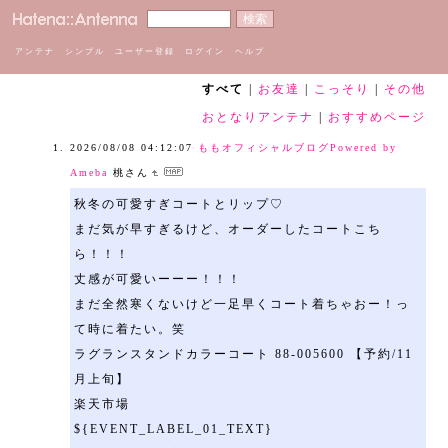
アンテナ
シンプル
ユーザー登録
ログイン
ヘルプ
すべて
|
お友達
|
こっそり
|
その他
おとなりアンテナ
|
おすすめページ
2026/08/08 04:12:07
ももオフィシャルブログPowered by
Ameba
桃さん
秋冬の可愛すぎコートとリップ♡
まだ気が早すぎるけど、オーダーしたコートこち
ら！！！
丈感が可愛いーーー！！！
まだ全然寒くないけど一足早くコート着ちゃおー！っ
て時に着たい。笑
ラグランスタンドカラーコート 88-005600 【予約/11
月上旬】
楽天市場
${EVENT_LABEL_01_TEXT}