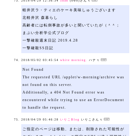
2019/04/29 12:36:34
5han
(0w0)さん
軽井沢ラ・ティエのケーキ美味しゅうございます
北軽井沢 森暮らし
高齢者には転倒事故が多いと聞いていたが（＾＾；
まぶい分析学公式ブログ
一撃確殺週末日記 2019.4.28
一撃確殺SS日記
2018/05/02 03:45:54
white morning.
ハナ
Not Found
The requested URL /applet/w-morning/archive was
not found on this server.
Additionally, a 404 Not Found error was
encountered while trying to use an ErrorDocument
to handle the request.
2018/04/29 05:46:28
いりこBlog
いりこさん
ご指定のページは移動、または、削除された可能性が