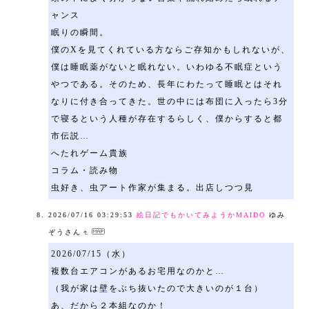
ャンス
眠りの瞬間。
僕のXを見てくれている方ならご存知かもしれないが、
僕は睡眠薬がないと眠れない。いわゆる不眠症という
やつである。そのため、長年にわたって睡眠とはそれ
なりに付き合ってきた。世の中には布団に入ったら3分
で寝るという人種が存在するらしく、僕からすると都
市伝説…
へたれゲーム貴族
コラム・読み物
虫好き、虫アート作家が集まる。出店しつつ見
2026/07/16 03:29:53
絵日記でもかいてみようかMAIDO
ゆみ
ぞうさん
2026/07/15（水）
複数台エアコンがあるお宅用なのかと…
（我が家は壁をぶち抜いたので大きいのが１台）
あ、だから２本組なのか！