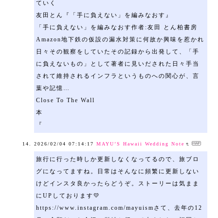
ていく
友田とん『「手に負えない」を編みなおす』
「手に負えない」を編みなおす作者:友田 とん柏書房
Amazon地下鉄の仮設の漏水対策に何故か興味を惹かれ
日々その観察をしていたその記録から出発して、「手
に負えないもの」として著者に見いだされた日々手当
されて維持されるインフラというものへの関心が、言
葉や記憶…
Close To The Wall
本
『
2026/02/04 07:14:17
MAYU’S Hawaii Wedding Note
旅行に行った時しか更新しなくなってるので、旅ブロ
グになってますね。日常はそんなに頻繁に更新しない
けどインスタ良かったらどうぞ。ストーリーは気まま
にUPしております💛
https://www.instagram.com/mayuismさて、去年の12