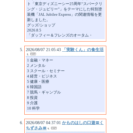
ト「東京ディズニーシー25周年“スパークリ
ング・ジュビリー”」をテーマにした特別塗
装機「JAL Jubilee Express」の関連情報を更
新しました。
グッズ/ショップ
2026.8.5
「ダッフィー＆フレンズのオータム・
2026/08/07 21:05:43
「実験くん」の食生活
1 金融・マネー
2 メンタル
3 スクール・セミナー
4 経営・ビジネス
5 健康・医療
6 韓国語
7 競馬・ギャンブル
8 投資
9 介護
10 科学
2026/08/07 04:37:01
かものはしの口遊〓く
ちずさみ〓