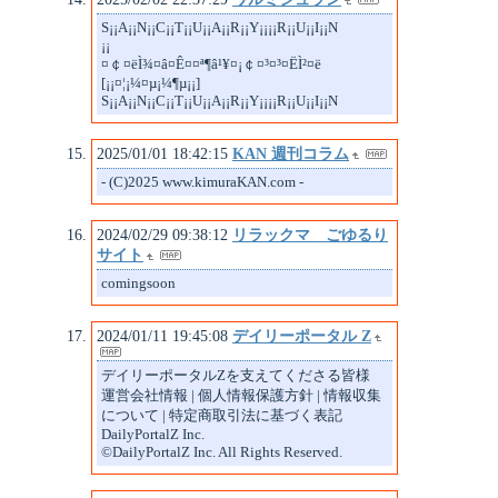
S¡¡A¡¡N¡¡C¡¡T¡¡U¡¡A¡¡R¡¡Y¡¡¡¡R¡¡U¡¡I¡¡N
¡¡
¤￠¤ëÌ¾¤â¤Ê¤­¤ª¶â¹¥¤­¡￠¤³¤³¤ËÌ²¤ë
[¡¡¤¦¡¼¤µ¡¼¶µ¡¡]
S¡¡A¡¡N¡¡C¡¡T¡¡U¡¡A¡¡R¡¡Y¡¡¡¡R¡¡U¡¡I¡¡N
2025/01/01 18:42:15
KAN 週刊コラム
- (C)2025 www.kimuraKAN.com -
2024/02/29 09:38:12
リラックマ ごゆるり
サイト
comingsoon
2024/01/11 19:45:08
デイリーポータル Z
デイリーポータルZを支えてくださる皆様
運営会社情報 | 個人情報保護方針 | 情報収集
について | 特定商取引法に基づく表記
DailyPortalZ Inc.
©DailyPortalZ Inc. All Rights Reserved.