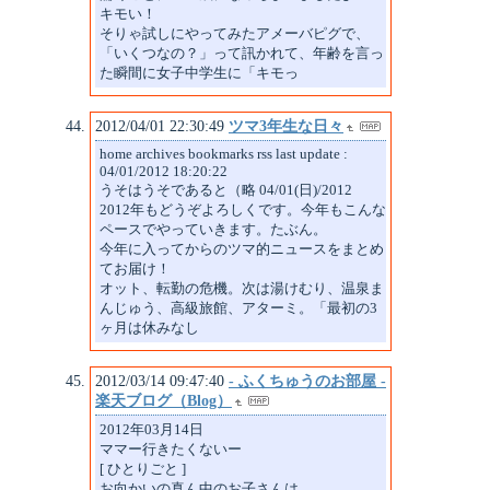
キモい！
そりゃ試しにやってみたアメーバピグで、
「いくつなの？」って訊かれて、年齢を言っ
た瞬間に女子中学生に「キモっ
2012/04/01 22:30:49
ツマ3年生な日々
home archives bookmarks rss last update :
04/01/2012 18:20:22
うそはうそであると（略 04/01(日)/2012
2012年もどうぞよろしくです。今年もこんな
ペースでやっていきます。たぶん。
今年に入ってからのツマ的ニュースをまとめ
てお届け！
オット、転勤の危機。次は湯けむり、温泉ま
んじゅう、高級旅館、アターミ。「最初の3
ヶ月は休みなし
2012/03/14 09:47:40
- ふくちゅうのお部屋 -
楽天ブログ（Blog）
2012年03月14日
ママー行きたくないー
[ ひとりごと ]
お向かいの真ん中のお子さんは