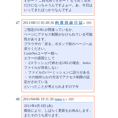
すかー？ ご自宅用ですかー？ もう出てる分
だけになっちゃうんですよぉー。あ、今日は
いってきたばっかりなんですよ
2011/08/12 02:49:26
鉤 屋 脱 線 日 誌
ご指定のURLが間違っているか、
ページにアクセス制限がかけられている可能
性があります。
ブラウザの「戻る」ボタンで前のページへお
戻りください。
CsideNetユーザー様へ
エラーの原因として
・ /(スラッシュ)で終わるURLの場合、Index
ファイルが存在しない
・ ファイルのパーミッションに誤りがある
・ その他何らかの方法でアクセス制限の設
定がされている
といったことが考えられますので今
2011/04/06 19:11:20
tana-y
2011年4月 6日 (水)
都合により、しばらく更新をお休みします。
またそのうち戻ります。