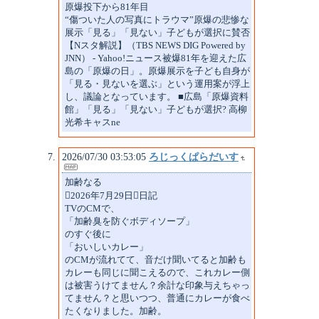
原爆投下から81年目
“傷ついた人の写真にトラウマ”原爆の悲惨な
展示「見る」「見ない」子どもが選択に賛否
【Nスタ解説】（TBS NEWS DIG Powered by
JNN） - Yahoo!ニュース被爆81年を迎えた広
島の「原爆の日」。原爆展示を子ども自身が
「見る・見ないを選ぶ」という運用案が浮上
し、議論となっています。 ■広島「原爆資料
館」「見る」「見ない」子どもが選択? 高柳
光希キャスne
2026/07/30 03:53:05
ろじっくぱらだいす
加齢なる
2026年7月29日日記
TVのCMで、
「加齢臭を防ぐボディソープ」
のすぐ後に
「おいしいカレー」
のCMが流れてて、音だけ聞いてると加齢も
カレーも同じに聞こえるので、これカレー側
は被害うけてません？余計な印象与えちゃっ
てません？と思いつつ、普通にカレーが食べ
たくなりました。加齢。