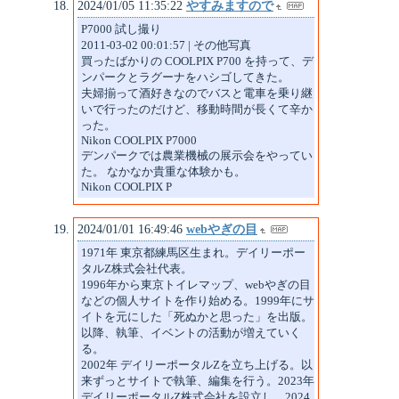
2024/01/05 11:35:22
やすみますので
P7000 試し撮り
2011-03-02 00:01:57 | その他写真
買ったばかりの COOLPIX P700 を持って、デ
ンパークとラグーナをハシゴしてきた。
夫婦揃って酒好きなのでバスと電車を乗り継
いで行ったのだけど、移動時間が長くて辛か
った。
Nikon COOLPIX P7000
デンパークでは農業機械の展示会をやってい
た。 なかなか貴重な体験かも。
Nikon COOLPIX P
2024/01/01 16:49:46
webやぎの目
1971年 東京都練馬区生まれ。デイリーポー
タルZ株式会社代表。
1996年から東京トイレマップ、webやぎの目
などの個人サイトを作り始める。1999年にサ
イトを元にした「死ぬかと思った」を出版。
以降、執筆、イベントの活動が増えていく
る。
2002年 デイリーポータルZを立ち上げる。以
来ずっとサイトで執筆、編集を行う。2023年
デイリーポータルZ株式会社を設立し、2024