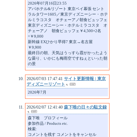
2026年07月16日23:55
アパホテル&リゾート 東京ベイ幕張 セント
ラルタワー1605／東京ディズニーシー・ホテ
ルミラコスタ オチェーアノ朝食ビュッフェ
東京ディズニーシー・ホテルミラコスタ オ
チェーアノ 朝食ビュッフェ￥4,500×2名
=￥9,000
新幹線 EXひかり早得7 東京→名古屋
￥9,900
最終日の朝、天気はうっすら霞がかったよう
な曇り、いかにも梅雨空ですねぇといった朝
の景
2026/07/03 17:47:41
サイト更新情報 | 東京
ディズニーリゾート
2026年7月
2026/02/07 12:41:40
森下唯の日々の駄文録
森下唯 プロフィール
参加作品 / Products etc.
検索:
コメントを残す コメントをキャンセル