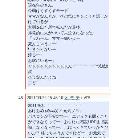
現在年少さん。
今朝はぐずくずモード。
ママがなんとか、その気にさせようと話しか
けているが
玄関を出た所で転んだが最後
爆発的に火がついて大泣きになった。
「うわーん、ママー痛いよー
死んじゃうよー
行きたくないー
帰るー
お家にいるー」
ぐぉぉぉぉぉぉぉぉぉんーーーーーーつ涙涙
涙
そうなんだよね
こど
2011/09/22 15:46:10
オ モ テ
2011/9/22 - - - - - - - - - - - - - - - - - -
あけおめ (めωめ)ノ 元気ダヨ！
パスコンが不安定でー、エディタも開くこと
ができなくってー、おまけに増設HDDまで認
識しなくなってー、しばらく？ていうか？だ
いぶ？ 経っちゃうんですけどー、お元気で