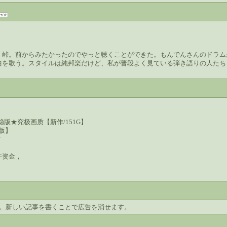
）峠。前からみたかったのでやっと聴くことができた。もんでんさんのドラム
曲を歌う。スタイルは純邦楽だけど、私が普段よく見ている弾き語りの人たち
稳版★究极画质【新作/151G】
版】
质
许资金，
す。新しい記事を書くことで広告を消せます。