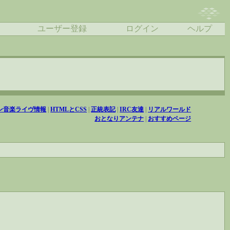
ユーザー登録
ログイン
ヘルプ
ン音楽ライヴ情報
|
HTMLとCSS
|
正統表記
|
IRC友達
|
リアルワールド
おとなりアンテナ
|
おすすめページ