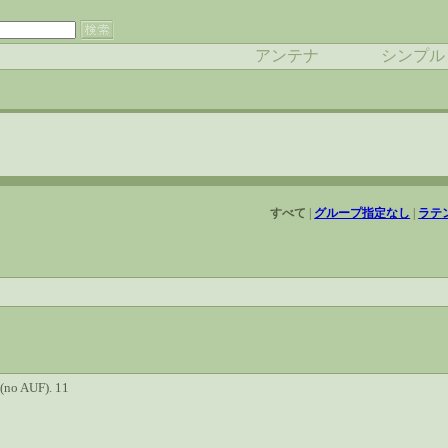
アンテナ
シンプル
すべて
|
グループ指定なし
|
ラテ
）
F (no AUF). 11