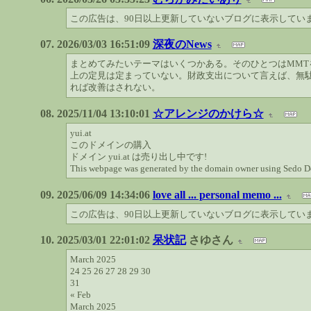
この広告は、90日以上更新していないブログに表示してい
2026/03/03 16:51:09
深夜のNews
まとめてみたいテーマはいくつかある。そのひとつはMMT
上の定見は定まっていない。財政支出について言えば、無
れば改善はされない。
2025/11/04 13:10:01
☆アレンジのかけら☆
yui.at
このドメインの購入
ドメイン yui.at は売り出し中です!
This webpage was generated by the domain owner using Sedo Doma
2025/06/09 14:34:06
love all ... personal memo ...
この広告は、90日以上更新していないブログに表示してい
2025/03/01 22:01:02
呆状記
さゆさん
March 2025
24 25 26 27 28 29 30
31
« Feb
March 2025