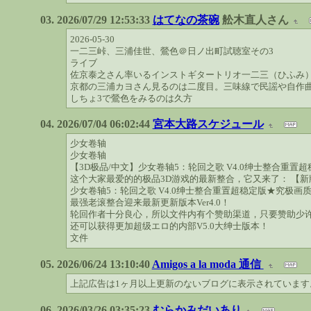
2026/07/29 12:53:33
はてなの茶碗
舩木直人さん
2026-05-30
一二三峠、三浦佳世、鶯色＠日ノ出町試聴室その3
ライブ
佐京泰之さん率いるインストギタートリオ一二三（ひふみ
京都の三浦カヨさん見るのは二度目。三味線で民謡や自作
しちょ3で鶯色をみるのは久方
2026/07/04 06:02:44
宮本大路スケジュール
少女卷轴
少女卷轴
【3D极品/中文】少女卷轴5：轮回之歌 V4.0绅士整合重置超
这个大家最爱的的极品3D游戏的最新整合，它又来了： 【新
少女卷轴5：轮回之歌 V4.0绅士整合重置超稳定版★究极画
最强老滚整合迎来最新更新版本Ver4.0！
轮回作者十分良心，所以文件内有个赞助渠道，只要赞助少
还可以获得更加超级エロ的内部V5.0大绅士版本！
文件
2026/06/24 13:10:40
Amigos a la moda 通信
上記広告は1ヶ月以上更新のないブログに表示されていま
2026/03/26 03:35:23
むらかみだいあり