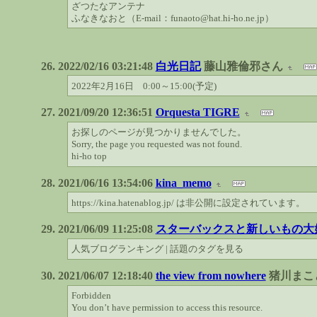
ざつたなアンテナ
ふなきなおと（E-mail：funaoto@hat.hi-ho.ne.jp）
2022/02/16 03:21:48
白光日記
藤山雅倫邪さん
2022年2月16日 0:00～15:00(予定)
2021/09/20 12:36:51
Orquesta TIGRE
お探しのページが見つかりませんでした。
Sorry, the page you requested was not found.
hi-ho top
2021/06/16 13:54:06
kina_memo
https://kina.hatenablog.jp/ は非公開に設定されています。
2021/06/09 11:25:08
スターバックスと新しいもの大
人気ブログランキング | 話題のタグを見る
2021/06/07 12:18:40
the view from nowhere
猪川まこ
Forbidden
You don’t have permission to access this resource.