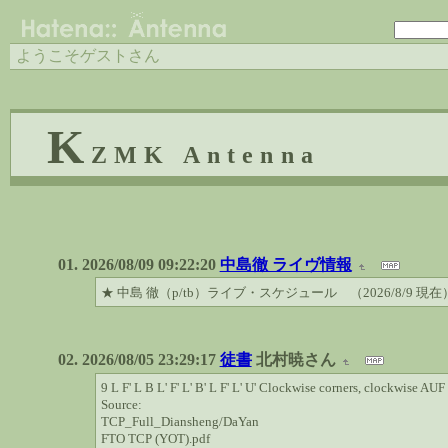
ようこそゲストさん
K
ZMK Antenna
2026/08/09 09:22:20
中島徹 ライヴ情報
★ 中島 徹（p/tb）ライブ・スケジュール （2026/8/9 現在
2026/08/05 23:29:17
徒書
北村暁さん
9 L F' L B L' F' L' B' L F' L' U' Clockwise corners, clockwise AU
Source:
TCP_Full_Diansheng/DaYan
FTO TCP (YOT).pdf