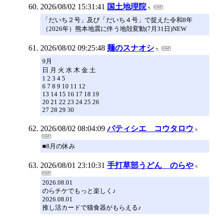
2026/08/02 15:31:41
国土地理院
「だいち２号」及び「だいち４号」で捉えた令和8年
（2026年）熊本地震に伴う地殻変動(7月31日)NEW
2026/08/02 09:25:48
麺のスナオシ
9月
日 月 火 水 木 金 土
1 2 3 4 5
6 7 8 9 10 11 12
13 14 15 16 17 18 19
20 21 22 23 24 25 26
27 28 29 30
2026/08/02 08:04:09
パティシエ コウタロウ
■8月の休み
2026/08/01 23:10:31
手打草部うどん のらや
2026.08.01
のらチケでもっと楽しく♪
2026.08.01
推し活カードで猫食器がもらえる♪