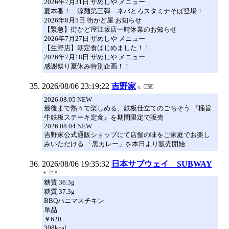
2026年7月31日 ザめしや メニュー
夏本番！ 涼麺第三弾 ネバとろスタミナそば登場！
2026年8月5日 街かど屋 お知らせ
【緊急】街かど屋江坂店一時休業のお知らせ
2026年7月27日 ザめしや メニュー
【生野店】朝定食はじめました！！
2026年7月18日 ザめしや メニュー
感謝祭り夏休み特別企画！！
2026/08/06 23:19:22
吉野家
2026.08.05 NEW
最後まで熱々で楽しめる、鉄板仕立てのごちそう 『極旨
牛鉄板ステーキ定食』を期間限定で販売
2026.08.04 NEW
吉野家公式通販ショップにて店舗の味をご家庭でお楽し
みいただける 「黒カレー」を本日より販売開始
2026/08/06 19:35:32
日本サブウェイ SUBWAY
糖質 36.3g
糖質 37.3g
BBQハニマスチキン
単品
￥620
308kcal