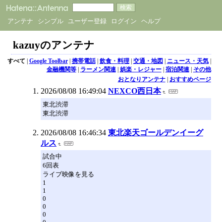
アンテナ
シンプル
ユーザー登録
ログイン
ヘルプ
kazuyのアンテナ
すべて
|
Google Toolbar
|
携帯電話
|
飲食・料理
|
交通・地図
|
ニュース・天気
|
金融機関等
|
ラーメン関連
|
娯楽・レジャー
|
宿泊関連
|
その他
おとなりアンテナ
|
おすすめページ
2026/08/08 16:49:04
NEXCO西日本
東北渋滞
東北渋滞
2026/08/08 16:46:34
東北楽天ゴールデンイーグ
ルス
試合中
6回表
ライブ映像を見る
1
1
0
0
0