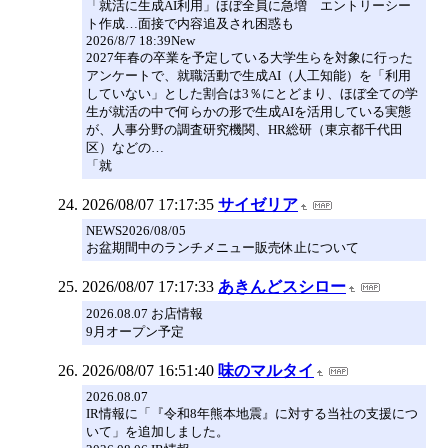
「就活に生成AI利用」ほぼ全員に急増 エントリーシー
ト作成…面接で内容追及され困惑も
2026/8/7 18:39New
2027年春の卒業を予定している大学生らを対象に行った
アンケートで、就職活動で生成AI（人工知能）を「利用
していない」とした割合は3％にとどまり、ほぼ全ての学
生が就活の中で何らかの形で生成AIを活用している実態
が、人事分野の調査研究機関、HR総研（東京都千代田
区）などの…
「就
2026/08/07 17:17:35
サイゼリア
NEWS2026/08/05
お盆期間中のランチメニュー販売休止について
2026/08/07 17:17:33
あきんどスシロー
2026.08.07 お店情報
9月オープン予定
2026/08/07 16:51:40
味のマルタイ
2026.08.07
IR情報に「『令和8年熊本地震』に対する当社の支援につ
いて」を追加しました。