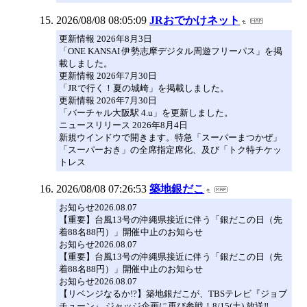
2026/08/08 08:05:09
JRおでかけネット
更新情報 2026年8月3日
「ONE KANSAI 伊勢志摩デジタル周遊フリーパス」を掲
載しました。
更新情報 2026年7月30日
「JRで行く！夏の城崎」を掲載しました。
更新情報 2026年7月30日
「バーチャル大阪駅 4.u」を更新しました。
ニュースリリース 2026年8月4日
新規ウインドウで開きます。特急「スーパーまつかぜ」
「スーパーおき」の全席指定席化、及び「トク特チケッ
トレス
2026/08/08 07:26:53
築地銀だこ
お知らせ2026.08.07
【重要】台風13号の沖縄県接近に伴う「銀だこの日（先
着88名88円）」開催中止のお知らせ
お知らせ2026.08.07
【重要】台風13号の沖縄県接近に伴う「銀だこの日（先
着88名88円）」開催中止のお知らせ
お知らせ2026.08.07
【リベンジなるか!?】築地銀だこが、TBSテレビ『ジョブ
チューン』 ジャッジ企画に再び参戦！8/15(土) 放送‼