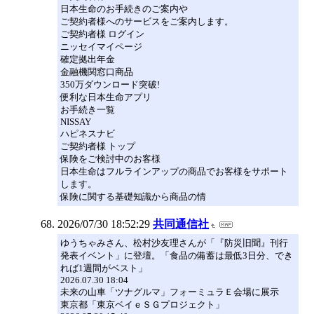
日本生命のお手続きのご案内や
ご契約者様へのサービスをご案内します。
ご契約者様 ログイン
ニッセイマイページ
確定拠出年金
金融機関窓口商品
350万ダウンロード突破!
便利な日本生命アプリ
お手続き一覧
NISSAY
ハピネスナビ
ご契約者様 トップ
保険をご検討中のお客様
日本生命はフルラインアップの商品でお客様をサポート
します。
保険に関する基礎知識から商品の情
2026/07/30 18:52:29
共同通信社
ゆうちゃみさん、松村沙友理さんが「『防災旧聞』刊行
発表イベント」に登壇。「食品の備蓄は最低3日分、でき
れば1週間がベスト」
2026.07.30 18:04
未来の山車「ツナグルマ」フォーミュラＥ会場に展示
東京都「東京ベイｅＳＧプロジェクト」