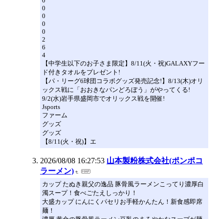
0
0
0
0
0
2
6
4
【中学生以下のお子さま限定】8/11(火・祝)GALAXYフー
ド付きタオルをプレゼント!
【パ・リーグ6球団コラボグッズ発売記念!】8/13(木)オリ
ックス戦に「おおきなパンどろぼう」がやってくる!
9/2(水)岩手県盛岡市でオリックス戦を開催!
Jsports
ファーム
グッズ
グッズ
【8/11(火・祝)】エ
2026/08/08 16:27:53
山本製粉株式会社(ポンポコ
ラーメン)
カップ たぬき親父の逸品 豚骨風ラーメンこってり濃厚白
濁スープ！食べごたえしっかり！
大盛カップ にんにくパセリお手軽かんたん！新食感即席
麺！