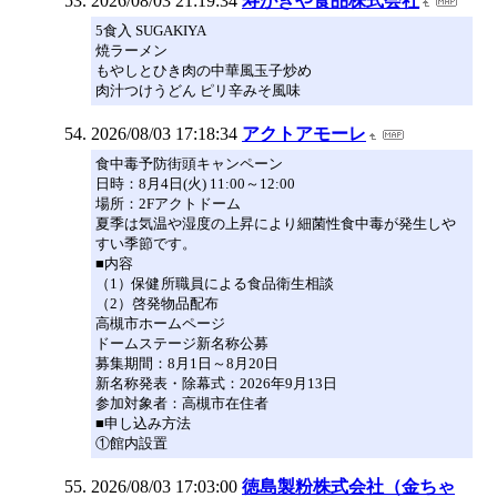
2026/08/03 21:19:34
寿がきや食品株式会社
5食入 SUGAKIYA
焼ラーメン
もやしとひき肉の中華風玉子炒め
肉汁つけうどん ピリ辛みそ風味
2026/08/03 17:18:34
アクトアモーレ
食中毒予防街頭キャンペーン
日時：8月4日(火) 11:00～12:00
場所：2Fアクトドーム
夏季は気温や湿度の上昇により細菌性食中毒が発生しや
すい季節です。
■内容
（1）保健所職員による食品衛生相談
（2）啓発物品配布
高槻市ホームページ
ドームステージ新名称公募
募集期間：8月1日～8月20日
新名称発表・除幕式：2026年9月13日
参加対象者：高槻市在住者
■申し込み方法
①館内設置
2026/08/03 17:03:00
徳島製粉株式会社（金ちゃ