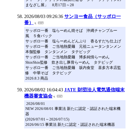
まなざし展」 8月17日～28
2026/08/03 09:26:36
サンヨー食品（サッポロ一
番）
サッポロ一番 塩らーめん焼そば 沖縄チャンプルー
風 ５食パック
サッポロ一番 塩らーめんどんぶり 香るすだち仕上げ
サッポロ一番 ご当地熱愛麺 元祖ニュータンタンメン
本舗監修 タンタンメン タテビッグ
サッポロ一番 ご当地熱愛麺 博多純情らーめん
ShinShin監修 炊き出し豚骨らーめん タテビッグ
サッポロ一番 ご当地熱愛麺 坂内食堂 喜多方本店監
修 中華そば タテビッグ
2026.8.3 商品
2026/08/02 16:04:43
JATE 財団法人電気通信端末
機器審査協会
2026/08/01
NEW 2026/08/01 事業法 新たに認定・認証された端末機
器
(2026/07/01～2026/07/15)
2026/06/15 事業法 新たに認定・認証された端末機器