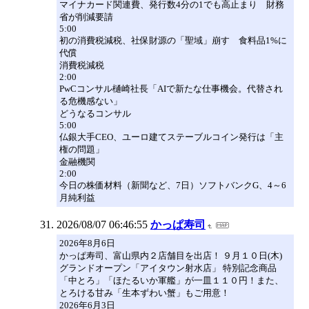
マイナカード関連費、発行数4分の1でも高止まり 財務
省が削減要請
5:00
初の消費税減税、社保財源の「聖域」崩す 食料品1%に
代償
消費税減税
2:00
PwCコンサル樋崎社長「AIで新たな仕事機会。代替され
る危機感ない」
どうなるコンサル
5:00
仏銀大手CEO、ユーロ建てステーブルコイン発行は「主
権の問題」
金融機関
2:00
今日の株価材料（新聞など、7日）ソフトバンクG、4～6
月純利益
2026/08/07 06:46:55
かっぱ寿司
2026年8月6日
かっぱ寿司、富山県内２店舗目を出店！ ９月１０日(木)
グランドオープン「アイタウン射水店」 特別記念商品
「中とろ」「ほたるいか軍艦」が一皿１１０円！また、
とろける甘み「生本ずわい蟹」もご用意！
2026年6月3日