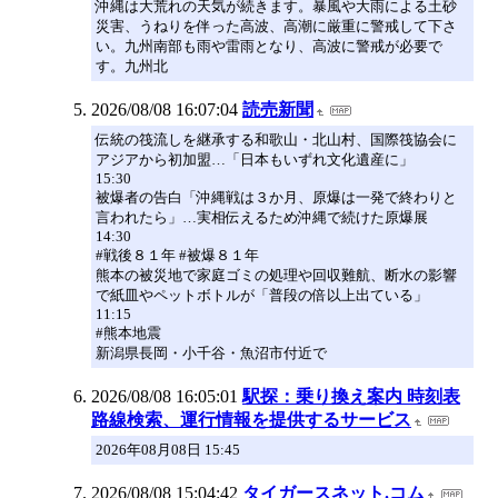
沖縄は大荒れの天気が続きます。暴風や大雨による土砂
災害、うねりを伴った高波、高潮に厳重に警戒して下さ
い。九州南部も雨や雷雨となり、高波に警戒が必要で
す。九州北
2026/08/08 16:07:04
読売新聞
伝統の筏流しを継承する和歌山・北山村、国際筏協会に
アジアから初加盟…「日本もいずれ文化遺産に」
15:30
被爆者の告白「沖縄戦は３か月、原爆は一発で終わりと
言われたら」…実相伝えるため沖縄で続けた原爆展
14:30
#戦後８１年 #被爆８１年
熊本の被災地で家庭ゴミの処理や回収難航、断水の影響
で紙皿やペットボトルが「普段の倍以上出ている」
11:15
#熊本地震
新潟県長岡・小千谷・魚沼市付近で
2026/08/08 16:05:01
駅探：乗り換え案内 時刻表
路線検索、運行情報を提供するサービス
2026年08月08日 15:45
2026/08/08 15:04:42
タイガースネット.コム