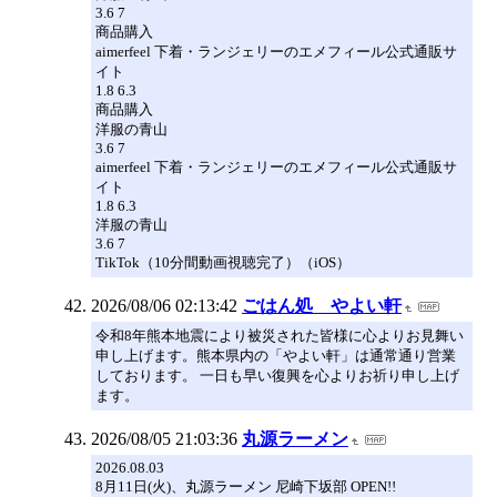
3.6 7
商品購入
aimerfeel 下着・ランジェリーのエメフィール公式通販サ
イト
1.8 6.3
商品購入
洋服の青山
3.6 7
aimerfeel 下着・ランジェリーのエメフィール公式通販サ
イト
1.8 6.3
洋服の青山
3.6 7
TikTok（10分間動画視聴完了）（iOS）
2026/08/06 02:13:42
ごはん処 やよい軒
令和8年熊本地震により被災された皆様に心よりお見舞い
申し上げます。熊本県内の「やよい軒」は通常通り営業
しております。 一日も早い復興を心よりお祈り申し上げ
ます。
2026/08/05 21:03:36
丸源ラーメン
2026.08.03
8月11日(火)、丸源ラーメン 尼崎下坂部 OPEN!!