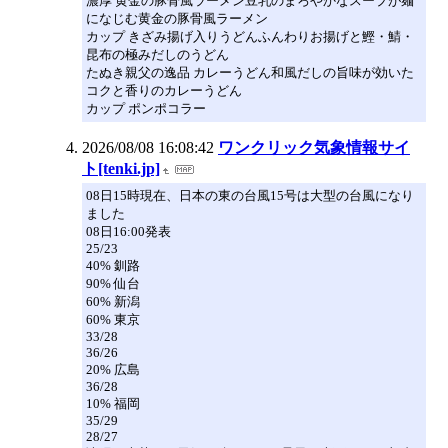
濃厚 黄金の豚骨風ラーメン豆乳のまろやかなスープが麺
になじむ黄金の豚骨風ラーメン
カップ きざみ揚げ入りうどんふんわりお揚げと鰹・鯖・
昆布の極みだしのうどん
たぬき親父の逸品 カレーうどん和風だしの旨味が効いた
コクと香りのカレーうどん
カップ ポンポコラー
2026/08/08 16:08:42
ワンクリック気象情報サイ
ト[tenki.jp]
08日15時現在、日本の東の台風15号は大型の台風になり
ました
08日16:00発表
25/23
40% 釧路
90% 仙台
60% 新潟
60% 東京
33/28
36/26
20% 広島
36/28
10% 福岡
35/29
28/27