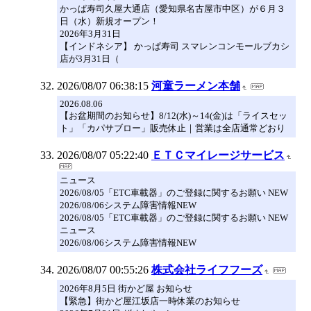
かっぱ寿司久屋大通店（愛知県名古屋市中区）が６月３
日（水）新規オープン！
2026年3月31日
【インドネシア】 かっぱ寿司 スマレンコンモールブカシ
店が3月31日（
2026/08/07 06:38:15
河童ラーメン本舗
2026.08.06
【お盆期間のお知らせ】8/12(水)～14(金)は「ライスセッ
ト」「カパサブロー」販売休止｜営業は全店通常どおり
2026/08/07 05:22:40
ＥＴＣマイレージサービス
ニュース
2026/08/05「ETC車載器」のご登録に関するお願い NEW
2026/08/06システム障害情報NEW
2026/08/05「ETC車載器」のご登録に関するお願い NEW
ニュース
2026/08/06システム障害情報NEW
2026/08/07 00:55:26
株式会社ライフフーズ
2026年8月5日 街かど屋 お知らせ
【緊急】街かど屋江坂店一時休業のお知らせ