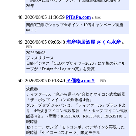
「鍋の〆に食べるラーメン」季節限定発売のお知らせ
26年
2026/08/05 11:36:59
PiTaPa.com
関西3空港でショップdeポイント10倍キャンペーン実施
中！！
2026/08/05 09:06:48
海産物居酒屋 さくら水産
2026/08/03
プレスリリース
日経ビジネス「CLOオブザイヤー2026」にて梅の花グル
ープが「Design for Logistics賞」を受賞
2026/08/05 00:18:49
￥価格.com￥
炊飯器
ティファール、4色から選べる4合炊きマイコン式炊飯器
「ザ・ポップ マイコン式炊飯器 4合」
グループセブ ジャパンは、「ティファール」ブランドよ
り、4合炊きマイコン式炊飯器「ザ・ポップ マイコン式炊
飯器 4合」（型番：RK535AJ0、RK5354J0、RK535TJ0…
腕時計
セイコー、ホンダ「モトコンポ」のデザインを再現した
腕時計「セイコー 5スポーツ」限定モデル