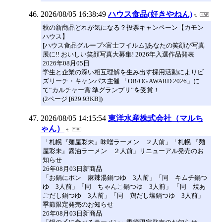
2026/08/05 16:38:49
ハウス食品(好きやねん)
秋の新商品どれが気になる？投票キャンペーン【カモン
ハウス】
[ハウス食品グループ×富士フイルム]あなたの笑顔が写真
展に!! おいしい笑顔写真大募集! 2026年入選作品発表
2026年08月05日
学生と企業の深い相互理解を生み出す採用活動によりビ
ズリーチ・キャンパス主催 「OB/OG AWARD 2026」に
て“カルチャー賞 準グランプリ”を受賞！
(2ページ [629.93KB])
2026/08/05 14:15:54
東洋水産株式会社（マルち
ゃん）
「札幌『麺屋彩未』味噌ラーメン ２人前」「札幌 『麺
屋彩未』醤油ラーメン ２人前」リニューアル発売のお
知らせ
26年08月03日新商品
「お鍋にポン 麻辣湯鍋つゆ 3人前」「同 キムチ鍋つ
ゆ 3人前」「同 ちゃんこ鍋つゆ 3人前」 「同 焼あ
ごだし鍋つゆ 3人前」「同 鶏だし塩鍋つゆ 3人前」
季節限定発売のお知らせ
26年08月03日新商品