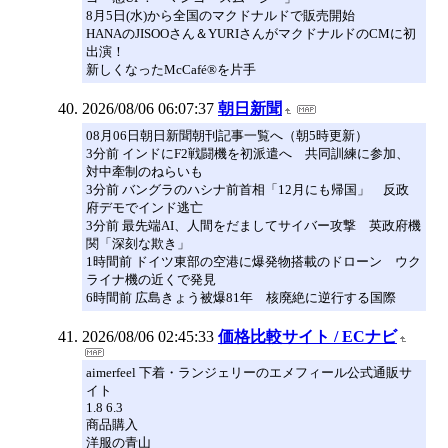
8月5日(水)から全国のマクドナルドで販売開始
HANAのJISOOさん＆YURIさんがマクドナルドのCMに初
出演！
新しくなったMcCafé®を片手
2026/08/06 06:07:37
朝日新聞
08月06日朝日新聞朝刊記事一覧へ（朝5時更新）
3分前 インドにF2戦闘機を初派遣へ 共同訓練に参加、
対中牽制のねらいも
3分前 バングラのハシナ前首相「12月にも帰国」 反政
府デモでインド逃亡
3分前 最先端AI、人間をだましてサイバー攻撃 英政府機
関「深刻な欺き」
1時間前 ドイツ東部の空港に爆発物搭載のドローン ウク
ライナ機の近くで発見
6時間前 広島きょう被爆81年 核廃絶に逆行する国際
2026/08/06 02:45:33
価格比較サイト / ECナビ
aimerfeel 下着・ランジェリーのエメフィール公式通販サ
イト
1.8 6.3
商品購入
洋服の青山