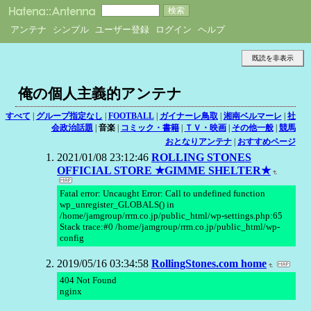
アンテナ
シンプル
ユーザー登録
ログイン
ヘルプ
既読を非表示
俺の個人主義的アンテナ
すべて
|
グループ指定なし
|
FOOTBALL
|
ガイナーレ鳥取
|
湘南ベルマーレ
|
社
会政治話題
|
音楽
|
コミック・書籍
|
ＴＶ・映画
|
その他一般
|
競馬
おとなりアンテナ
|
おすすめページ
2021/01/08 23:12:46
ROLLING STONES
OFFICIAL STORE ★GIMME SHELTER★
Fatal error: Uncaught Error: Call to undefined function
wp_unregister_GLOBALS() in
/home/jamgroup/rrm.co.jp/public_html/wp-settings.php:65
Stack trace:#0 /home/jamgroup/rrm.co.jp/public_html/wp-
config
2019/05/16 03:34:58
RollingStones.com home
404 Not Found
nginx