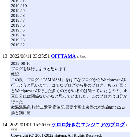
2019 / 11
2019 / 10
2019 / 9
2019 / 8
2019 / 7
2019 / 6
2019 / 5
2019 / 4
2019 / 3
2019 / 2
2022/08/11 23:25:51
OFFTAMA
2022-08-10
ブログを移行しようと思います
雑記
この度、ブログ「TAMAISM」をはてなブログからWordpressへ移
行しようと思います。 はてなブログから別のブログ、もっと言う
とWordpressへ移行した多くの方がいるのは知っていたものの、正
直自分には関係ないかなと思っていました。 このブログは自分が
行った…
微温湯温泉 旅館二階堂 宿泊記 吾妻小富士東麓の木造旅館でぬる
湯と猫に癒
2022/01/01 15:56:05
ケロロ好きなエンジニアのブログ
Copyright (C) 2001-2022 Hatena. All Rights Reserved.