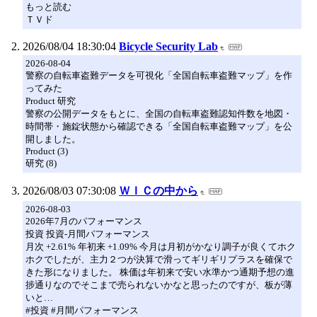
もっと読む
ＴＶド
2026/08/04 18:30:04
Bicycle Security Lab
2026-08-04
警察の自転車盗難データを可視化「全国自転車盗難マップ」を作
ってみた
Product 研究
警察の公開データをもとに、全国の自転車盗難認知件数を地図・
時間帯・施錠状態から確認できる「全国自転車盗難マップ」を公
開しました。
Product (3)
研究 (8)
2026/08/03 07:30:08
ＷＩＣの中から
2026-08-03
2026年7月のパフォーマンス
投資 投資-月間パフォーマンス
月次 +2.61% 年初来 +1.09% 今月は月初がかなり調子が良くてホク
ホクでしたが、主力２つが決算で滑ってギリギリプラスを確保で
きた形になりました。 株価は年初来で安い水準かつ通期予想の進
捗通りなのでそこまで売られないかなと思ったのですが、板が薄
いと…
#投資 #月間パフォーマンス