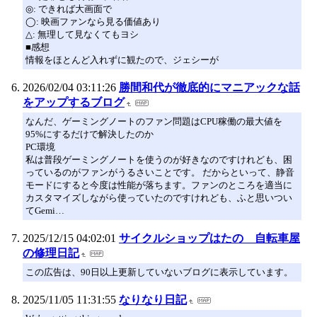
◎: できれば大画面で
◯: 映画ファンなら見る価値あり
△: 無理して見なくてもヨシ
■感想
情報をほとんど入れずに観たので、ジェシーが
2026/02/04 03:11:26
勝間和代が徹底的にマニアックな話
をアップするブログ
なんだ、ゲーミングノートのファン問題はCPU稼働の最大値を
95%にするだけで解決したのか
PC環境
私は普段ゲーミングノートを使うのが好きなのですけれども、困
っているのがファンがうるさいことです。 だからといって、静音
モードにすると今度は性能が落ちます。ファンのところを適当に
カスタマイズしながら使っていたのですけれども、ふと思いつい
てGemi…
2025/12/15 04:02:01
サイクルショップはたの 自転車屋
の修理日記
この広告は、90日以上更新していないブログに表示しています。
2025/11/05 11:31:55
なりなり日記