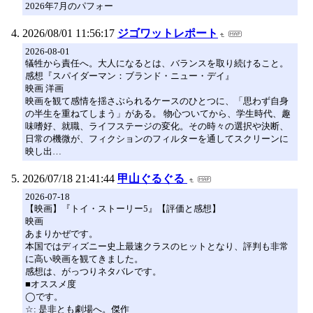
2026年7月のパフォー
2026/08/01 11:56:17
ジゴワットレポート
2026-08-01
犠牲から責任へ。大人になるとは、バランスを取り続けること。
感想『スパイダーマン：ブランド・ニュー・デイ』
映画 洋画
映画を観て感情を揺さぶられるケースのひとつに、「思わず自身
の半生を重ねてしまう」がある。 物心ついてから、学生時代、趣
味嗜好、就職、ライフステージの変化。その時々の選択や決断、
日常の機微が、フィクションのフィルターを通してスクリーンに
映し出…
2026/07/18 21:41:44
甲山ぐるぐる
2026-07-18
【映画】『トイ・ストーリー5』【評価と感想】
映画
あまりかぜです。
本国ではディズニー史上最速クラスのヒットとなり、評判も非常
に高い映画を観てきました。
感想は、がっつりネタバレです。
■オススメ度
◯です。
☆: 是非とも劇場へ。傑作