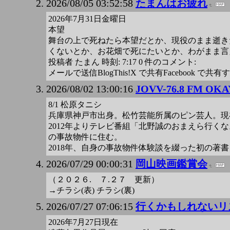
2026/08/05 03:52:58
たまんはお疲れ
2026年7月31日金曜日
本望
舞台の上で死ねたら本望だとか、現役のまま逝き
くないとか、お花畑で死にたいとか、わがまま言
投稿者 たまん 時刻: 7:17 0 件のコメント:
メールで送信BlogThis!X で共有Facebook で共有
2026/08/02 13:00:16
JOVV-76.8 FM OKA
8/1 松原タニシ
兵庫県神戸市出身。松竹芸能所属のピン芸人。現
2012年よりテレビ番組「北野誠のおまえら行く
の事故物件に住む。
2018年、自身の事故物件体験談を綴った初の著
2026/07/29 00:00:31
岡山映画鑑賞会
（２０２６. ７.２７ 更新）
→チラシ(表) チラシ(裏)
2026/07/27 07:06:15
行くかもしれないリ
2026年7月27日現在