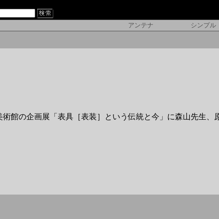
アンテナ
シンプル
塚美術館の企画展「表具［表装］という伝統と今」に森山先生、