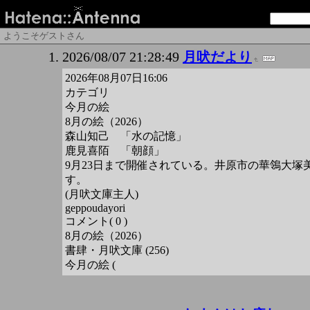
ようこそゲストさん
2026/08/07 21:28:49
月吠だより
2026年08月07日16:06
カテゴリ
今月の絵
8月の絵（2026）
森山知己 「水の記憶」
鹿見喜陌 「朝顔」
9月23日まで開催されている。井原市の華鴒大
す。
(月吠文庫主人)
geppoudayori
コメント( 0 )
8月の絵（2026）
書肆・月吠文庫 (256)
今月の絵 (