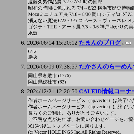
遠藤久男作品展 7/2～7/31 時の回廊
昭和の時間に包まれる 7/4～8/23 横浜市歴史博物館
Mozuミニチュア展 7/18～8/30 岡山シティﾐｭｰｼﾞ
消えない魔法 6/22～9/5 スペース・ヴェーネレ 
ゴジラ・THE・アート展 7/5～9/6 神戸ゆかりの美
水滸
2026/06/14 15:20:12
たまんのブログ
6/12
勝央
2026/06/09 07:38:57
たかさんのらーめん
岡山県倉敷市 (1776)
岡山県総社市 (62)
2024/12/21 12:20:50
CALEID情報コーナ
作者ホームページサービス（hp.vector）は終了
作者ホームページサービス（hp.vector）は終了
長らくのご利用、ありがとうございます。
ご不明な点があれば、お問い合わせページをご覧
※15秒後にトップページに戻ります。
(c) Vector HOLDINGS Inc.All Rights Reserved.