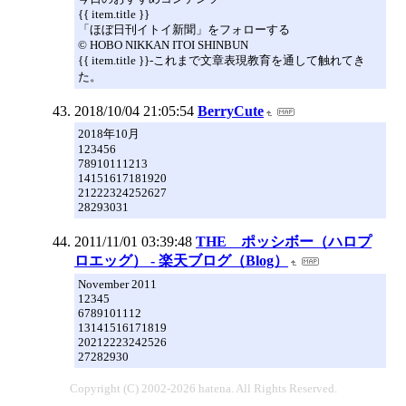
{{ item.title }}
「ほぼ日刊イトイ新聞」をフォローする
© HOBO NIKKAN ITOI SHINBUN
{{ item.title }}-これまで文章表現教育を通して触れてき
た。
2018/10/04 21:05:54
BerryCute
2018年10月
123456
78910111213
14151617181920
21222324252627
28293031
2011/11/01 03:39:48
THE ポッシボー（ハロプ
ロエッグ） - 楽天ブログ（Blog）
November 2011
12345
6789101112
13141516171819
20212223242526
27282930
Copyright (C) 2002-2026 hatena. All Rights Reserved.