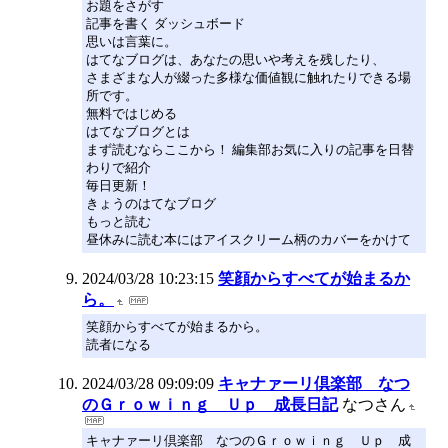
お題をさがす
記事を書く ダッシュボード
思いは言葉に。
はてなブログは、あなたの思いや考えを残したり、
さまざまな人が綴った多様な価値観に触れたりできる場
所です。
無料ではじめる
はてなブログとは
まず読むならここから！ 編集部お気に入りの記事を日替
わりで紹介
毎日更新！
きょうのはてなブログ
もっと読む
昼休みに読む本にはアイスクリーム柄のカバーをかけて
2024/03/28 10:23:15
笑顔からすべてが始まるか
ら。
笑顔からすべてが始まるから。
読者になる
2024/03/28 09:09:09
キャナァーリ倶楽部 なつ
のＧｒｏｗｉｎｇ Ｕｐ 成長日記
なつさん
キャナァーリ倶楽部 なつのＧｒｏｗｉｎｇ Ｕｐ 成