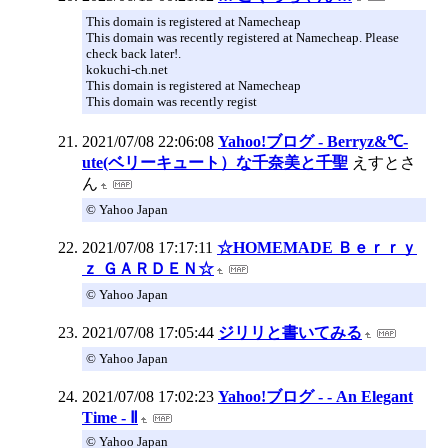
This domain is registered at Namecheap
This domain was recently registered at Namecheap. Please
check back later!.
kokuchi-ch.net
This domain is registered at Namecheap
This domain was recently regist
2021/07/08 22:06:08
Yahoo!ブログ - Berryz&℃-
ute(ベリーキュート）な千奈美と千聖
えすとさ
ん
© Yahoo Japan
2021/07/08 17:17:11
☆HOMEMADE Ｂｅｒｒｙ
ｚ ＧＡＲＤＥＮ☆
© Yahoo Japan
2021/07/08 17:05:44
ジリリと書いてみる
© Yahoo Japan
2021/07/08 17:02:23
Yahoo!ブログ - - An Elegant
Time - Ⅱ
© Yahoo Japan