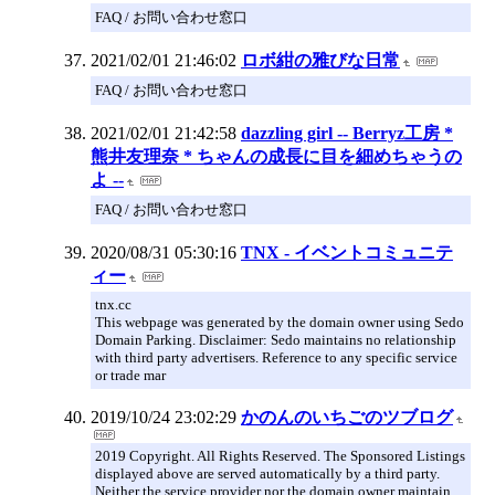
FAQ / お問い合わせ窓口
2021/02/01 21:46:02
ロボ紺の雅びな日常
FAQ / お問い合わせ窓口
2021/02/01 21:42:58
dazzling girl -- Berryz工房 *
熊井友理奈 * ちゃんの成長に目を細めちゃうの
よ --
FAQ / お問い合わせ窓口
2020/08/31 05:30:16
TNX - イベントコミュニテ
ィー
tnx.cc
This webpage was generated by the domain owner using Sedo
Domain Parking. Disclaimer: Sedo maintains no relationship
with third party advertisers. Reference to any specific service
or trade mar
2019/10/24 23:02:29
かのんのいちごのツブログ
2019 Copyright. All Rights Reserved. The Sponsored Listings
displayed above are served automatically by a third party.
Neither the service provider nor the domain owner maintain