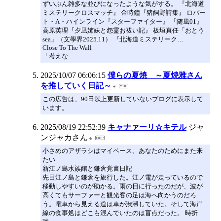
ずいぶん雑多な並びになったような気がする。 『北海道
ミステリークロスマッチ』 金時鐘『猪飼野詩集』 ロバー
ト・A・ハインライン『スターファイター』 『随風01』
高原英理『夕凪姉妹と怨霊お祓い記』 板垣真任「おとう
sea」（文學界2025.11） 『北海道ミステリーク…
Close To The Wall
「考えな
2025/10/07 06:06:15
僕らの夏焼 ～夏焼雅さん
を推していく日記～
この広告は、90日以上更新していないブログに表示して
います。
2025/08/19 22:52:39
キャナァーリ☆キテル
ジャ
ンジャカさん
小さめのアザラシはマイペース。あなたのためにまた来
たい
新江ノ島水族館と鎌倉覚書日記
先日江ノ島と鎌倉を旅行した。江ノ電が走っているので
移動しやすいのが助かる。雨の日に行ったのだが、波が
高くてもサーファーと観光客の足は海へ向かうのだろ
う。電車から見える道は車が渋滞していた。そして海岸
線の食事処はどこも混んでいたのは盲点だった。 時折