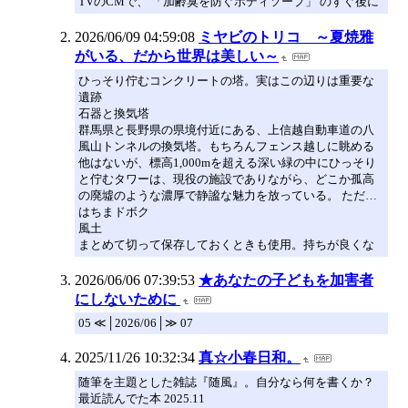
TVのCMで、 「加齢臭を防ぐボディソープ」 のすぐ後に
2026/06/09 04:59:08
ミヤビのトリコ ～夏焼雅
がいる、だから世界は美しい～
ひっそり佇むコンクリートの塔。実はこの辺りは重要な
遺跡
石器と換気塔
群馬県と長野県の県境付近にある、上信越自動車道の八
風山トンネルの換気塔。もちろんフェンス越しに眺める
他はないが、標高1,000mを超える深い緑の中にひっそり
と佇むタワーは、現役の施設でありながら、どこか孤高
の廃墟のような濃厚で静謐な魅力を放っている。 ただ…
はちまドボク
風土
まとめて切って保存しておくときも使用。持ちが良くな
2026/06/06 07:39:53
★あなたの子どもを加害者
にしないために
05 ≪│2026/06│≫ 07
2025/11/26 10:32:34
真☆小春日和。
随筆を主題とした雑誌『随風』。自分なら何を書くか？
最近読んでた本 2025.11