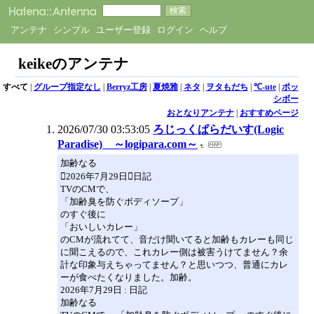
アンテナ
シンプル
ユーザー登録
ログイン
ヘルプ
keikeのアンテナ
すべて
|
グループ指定なし
|
Berryz工房
|
夏焼雅
|
ネタ
|
ヲタもだち
|
℃-ute
|
ポッ
シボー
おとなりアンテナ
|
おすすめページ
2026/07/30 03:53:05
ろじっくぱらだいす(Logic
Paradise) ～logipara.com～
加齢なる
2026年7月29日日記
TVのCMで、
「加齢臭を防ぐボディソープ」
のすぐ後に
「おいしいカレー」
のCMが流れてて、音だけ聞いてると加齢もカレーも同じ
に聞こえるので、これカレー側は被害うけてません？余
計な印象与えちゃってません？と思いつつ、普通にカレ
ーが食べたくなりました。加齢。
2026年7月29日 : 日記
加齢なる