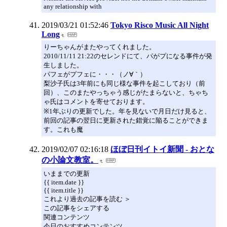
any relationship with
2019/03/21 01:52:46
Tokyo Risco Music All Night
Long
りーちゃんがまたやってくれました。
2010/11/11 21:22のセレンドにて、パがプになる事件が発
生しました。
パフェがプフェに・・・（ノ∀｀）
梨沙子氏は3年前にも同じ様な事件を起こしており（前
回）、このまたやっちゃう感じがたまらないと、ちゃち
ゃ氏はコメントを寄せております。
※1年ぶりの更新でした。年を見ないで月日だけ見ると、
前回の記事の翌日に更新された錯覚に陥ることができま
す。これも魔
2019/02/07 02:16:18
ほぼ日刊イトイ新聞 - おとな
の小論文教室。
いままでの更新
{{ item.date }}
{{ item.title }}
これより過去の記事を読む ＞
この記事をシェアする
関連コンテンツ
今日のおすすめコンテンツ