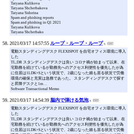
Tatyana Kulikova
Tatyana Shcherbakova
Tatyana Sidorina
Spam and phishing reports
Spam and phishing in Q1 2021
Tatyana Kulikova
Tatyana Shcherbako
2021/03/17 14:57:55
ループ・ループ・ループ
電動スタンディングデスク FLEXISPOT を自宅オフィス環境に導入
した
TL;DR スタンディングデスクは良い コロナ禍が始まって以来、在
宅勤務を続けているが勤務先へのアクセス利便性を優先したが為
に住居は1LDK+Sという状況で、2歳になった娘も居る状況で労働
環境の確保と充実は急務であった。 スタンディングデスクで探す
と昇降デスクと1m…
Software Transactional Memo
2021/03/17 14:54:39
脳内で弾ける気泡
電動スタンディングデスク FLEXISPOT を自宅オフィス環境に導入
した
TL;DR スタンディングデスクは良い コロナ禍が始まって以来、在
宅勤務を続けているが勤務先へのアクセス利便性を優先したが為
に住居は1LDK+Sという状況で、2歳になった娘も居る状況で労働