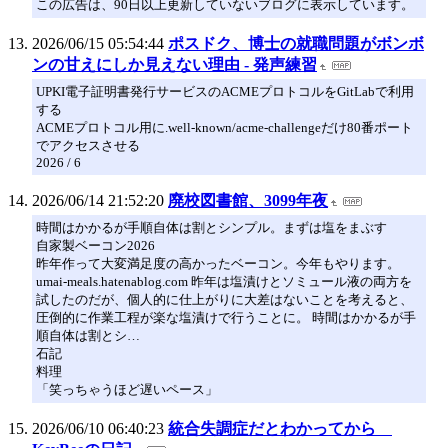
この広告は、90日以上更新していないブログに表示しています。
2026/06/15 05:54:44
ポスドク、博士の就職問題がボンボ
ンの甘えにしか見えない理由 - 発声練習
UPKI電子証明書発行サービスのACMEプロトコルをGitLabで利用
する
ACMEプロトコル用に.well-known/acme-challengeだけ80番ポート
でアクセスさせる
2026 / 6
2026/06/14 21:52:20
廃校図書館、3099年夜
時間はかかるが手順自体は割とシンプル。まずは塩をまぶす
自家製ベーコン2026
昨年作って大変満足度の高かったベーコン。今年もやります。
umai-meals.hatenablog.com 昨年は塩漬けとソミュール液の両方を
試したのだが、個人的に仕上がりに大差はないことを考えると、
圧倒的に作業工程が楽な塩漬けで行うことに。 時間はかかるが手
順自体は割とシ…
石記
料理
「笑っちゃうほど遅いペース」
2026/06/10 06:40:23
統合失調症だとわかってから