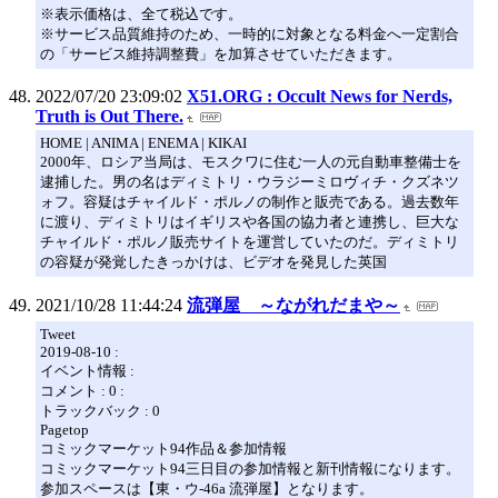
※表示価格は、全て税込です。
※サービス品質維持のため、一時的に対象となる料金へ一定割合
の「サービス維持調整費」を加算させていただきます。
2022/07/20 23:09:02
X51.ORG : Occult News for Nerds,
Truth is Out There.
HOME | ANIMA | ENEMA | KIKAI
2000年、ロシア当局は、モスクワに住む一人の元自動車整備士を
逮捕した。男の名はディミトリ・ウラジーミロヴィチ・クズネツ
ォフ。容疑はチャイルド・ポルノの制作と販売である。過去数年
に渡り、ディミトリはイギリスや各国の協力者と連携し、巨大な
チャイルド・ポルノ販売サイトを運営していたのだ。ディミトリ
の容疑が発覚したきっかけは、ビデオを発見した英国
2021/10/28 11:44:24
流弾屋 ～ながれだまや～
Tweet
2019-08-10 :
イベント情報 :
コメント : 0 :
トラックバック : 0
Pagetop
コミックマーケット94作品＆参加情報
コミックマーケット94三日目の参加情報と新刊情報になります。
参加スペースは【東・ウ-46a 流弾屋】となります。