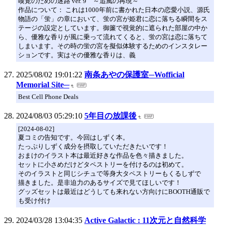
嗅覚のための迷路 ver. 9 ～追風の再現～
作品について： これは1000年前に書かれた日本の恋愛小説、源氏
物語の「蛍」の章において、蛍の宮が姫君に恋に落ちる瞬間をス
テージの設定としています。御簾で視覚的に遮られた部屋の中か
ら、優雅な香りが風に乗って流れてくると、蛍の宮は恋に落ちて
しまいます。その時の蛍の宮を擬似体験するためのインスタレー
ションです。実はその優雅な香りは、義
2025/08/02 19:01:22
南条あやの保護室─Wofficial
Memorial Site─
Best Cell Phone Deals
2024/08/03 05:29:10
5年目の放課後
[2024-08-02]
夏コミの告知です。今回はしずく本。
たっぷりしずく成分を摂取していただきたいです！
おまけのイラスト本は最近好きな作品を色々描きました。
セットに小さめだけどタペストリーを付けるのは初めて。
そのイラストと同じシチュで等身大タペストリーもくるしずで
描きました。是非迫力のあるサイズで見てほしいです！
グッズセットは最近はどうしても来れない方向けにBOOTH通販で
も受け付け
2024/03/28 13:04:35
Active Galactic : 11次元と自然科学