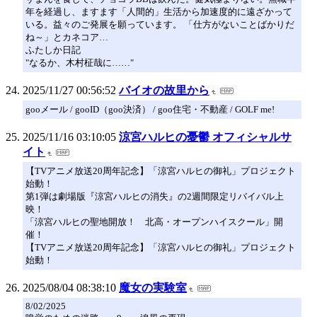
年を経過し、ますます「人間的」生活から加速度的に遠ざかって
いる。益々のご発展を願っています。 「仕方がないことばかりだ
ね～」とカネコア…
ふたしか日記
"なるか、木村柾哉に……"
2025/11/27 00:56:52
バイオの故里から
gooメール / gooID（goo決済） / goo住宅・不動産 / GOLF me!
2025/11/16 03:10:05
涼宮ハルヒの憂鬱 オフィシャルサ
イト
【TVアニメ放送20周年記念】「涼宮ハルヒの御礼」プロジェクト
始動！
第1弾は劇場版『涼宮ハルヒの消失』の2週間限定リバイバル上
映！
「涼宮ハルヒの聖地開放！ 北高・オープンハイスクール」開
催！
【TVアニメ放送20周年記念】「涼宮ハルヒの御礼」プロジェクト
始動！
2025/08/04 08:38:10
魔女の実験室
8/02/2025