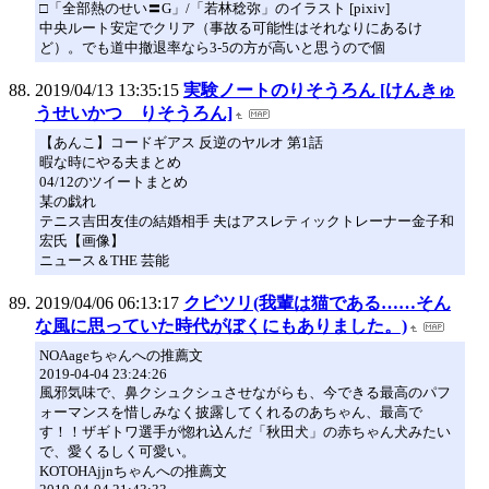
□「全部熱のせい〓G」/「若林稔弥」のイラスト [pixiv]
中央ルート安定でクリア（事故る可能性はそれなりにあるけ
ど）。でも道中撤退率なら3-5の方が高いと思うので個
2019/04/13 13:35:15
実験ノートのりそうろん [けんきゅ
うせいかつ りそうろん]
【あんこ】コードギアス 反逆のヤルオ 第1話
暇な時にやる夫まとめ
04/12のツイートまとめ
某の戯れ
テニス吉田友佳の結婚相手 夫はアスレティックトレーナー金子和
宏氏【画像】
ニュース＆THE 芸能
2019/04/06 06:13:17
クビツリ(我輩は猫である……そん
な風に思っていた時代がぼくにもありました。)
NOAageちゃんへの推薦文
2019-04-04 23:24:26
風邪気味で、鼻クシュクシュさせながらも、今できる最高のパフ
ォーマンスを惜しみなく披露してくれるのあちゃん、最高で
す！！ザギトワ選手が惚れ込んだ「秋田犬」の赤ちゃん犬みたい
で、愛くるしく可愛い。
KOTOHAjjnちゃんへの推薦文