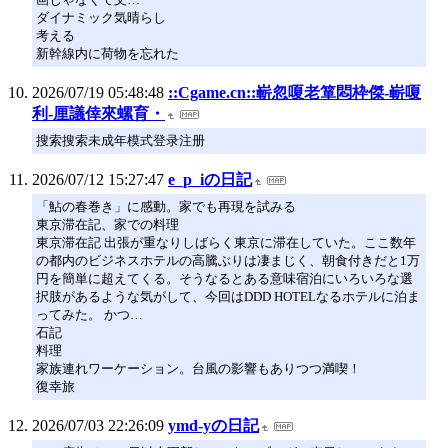
ダイナミック気晴らし
考える
新幹線内に荷物を忘れた
2026/07/19 05:48:48
::Cgame.cn::嶄忽嗄老箪悶枠傑-嶄嗄
利-厘議倖來螺育・
搜索搜索未成年模式登录注册
2026/07/12 15:27:47
e_p_iの日記
「鮎の春巻き」に感動。家でも再現を試みる
東京滞在記、家での料理
東京滞在記 出張が重なりしばらく東京に滞在していた。ここ数年
の都内のビジネスホテルの高騰ぶりは凄まじく、朝食付きだと1万
円を簡単に超えてくる。そうなるとある意味宿泊にいろいろな選
択肢があるような気がして、今回はDDD HOTELなるホテルに泊ま
ってみた。 かつ…
石記
料理
家族連れワーケーション。台風の影響もありつつ満喫！
復幸旅
2026/07/03 22:26:09
ymd-yの日記