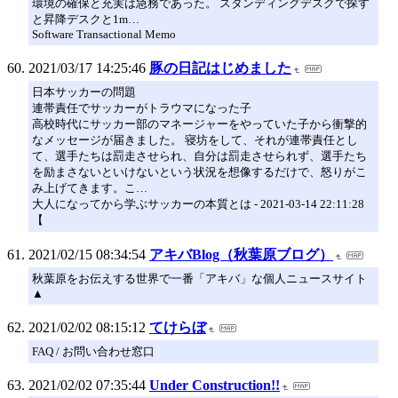
環境の確保と充実は急務であった。 スタンディングデスクで探す
と昇降デスクと1m…
Software Transactional Memo
2021/03/17 14:25:46
豚の日記はじめました
日本サッカーの問題
連帯責任でサッカーがトラウマになった子
高校時代にサッカー部のマネージャーをやっていた子から衝撃的
なメッセージが届きました。 寝坊をして、それが連帯責任とし
て、選手たちは罰走させられ、自分は罰走させられず、選手たち
を励まさないといけないという状況を想像するだけで、怒りがこ
み上げてきます。こ…
大人になってから学ぶサッカーの本質とは - 2021-03-14 22:11:28
【
2021/02/15 08:34:54
アキバBlog（秋葉原ブログ）
秋葉原をお伝えする世界で一番「アキバ」な個人ニュースサイト
▲
2021/02/02 08:15:12
てけらぼ
FAQ / お問い合わせ窓口
2021/02/02 07:35:44
Under Construction!!