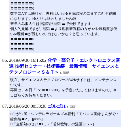
〓〓〓〓〓〓0
〓〓〓〓〓〓0
数学〓Aでは統計が、理科はいわゆる旧課程の〓まで含む全範囲
になります。ゆとりは終わりましたね泣
来年のみ浪人生は旧課程の理科〓で受験できます。
個人的見解ですが、理科〓より理科新課程の方がやや難易度は低
いor理科〓が難しいのではないかな？と思っています。
〓〓〓〓〓〓0
〓〓〓〓〓〓0
〓〓〓〓〓〓0
2019/09/30 16:15:02
化学・高分子・エレクトロニクス関
連 技術セミナー・技術書籍 最新情報 サイエンス＆
テクノロジー＜Ｓ＆Ｔ＞
現在、サイエンス＆テクノロジーのWebサイトは、メンテナンス
中です。
再開は、本日「15:30〓16:00」を予定いたしておりますので、今
しばらくお待ちください。
2019/06/20 00:33:38
ゴルゴ31
□ごがつ屋：シンデレラガールズ本新刊「モバマス実録まんがで・
総集編〓A」 [pixiv]
□「全部熱のせい〓H」/「若林稔弥」の漫画 [pixiv]