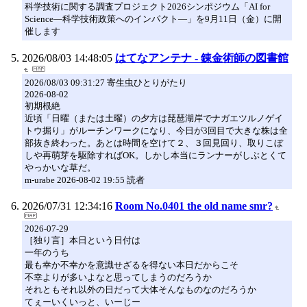
科学技術に関する調査プロジェクト2026シンポジウム「AI for
Science―科学技術政策へのインパクト―」を9月11日（金）に開
催します
2026/08/03 14:48:05
はてなアンテナ - 錬金術師の図書館
2026/08/03 09:31:27 寄生虫ひとりがたり
2026-08-02
初期根絶
近頃「日曜（または土曜）の夕方は琵琶湖岸でナガエツルノゲイ
トウ掘り」がルーチンワークになり、今日が3回目で大きな株は全
部抜き終わった。あとは時間を空けて２、３回見回り、取りこぼ
しや再萌芽を駆除すればOK。しかし本当にランナーがしぶとくて
やっかいな草だ。
m-urabe 2026-08-02 19:55 読者
2026/07/31 12:34:16
Room No.0401 the old name smr?
2026-07-29
［独り言］本日という日付は
一年のうち
最も幸か不幸かを意識せざるを得ない本日だからこそ
不幸よりが多いよなと思ってしまうのだろうか
それともそれ以外の日だって大体そんなものなのだろうか
てぇーいくいっと、いーじー