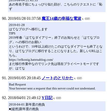
2019-04-04 21:43:33
あの有名子役にちょっぴり似た顔が、こちらのリクエストに「恥
ず
2019/01/28 01:37:58
魔王14歳の幸福な電波
2019-01-28
はてなブログへ移行します
TIPS
2019年春「はてなダイアリー」終了のお知らせと「はてなブロ
グ」への移行のお願い
というわけで、10年以上続けたこのはてなダイアリーも終了とな
り、はてなブログに移行することになりました。新しいURLはこ
ちら。
https://erlkonig.hatenablog.com/
まだ移行作業中なのでリンク先は現在プライベートモードです
が、はてな
2019/01/05 20:18:45
ノートのとりかた
Bad Request
Your browser sent a request that this server could not understand.
2018/04/01 21:49:12
Y日記
2018-04-01 新年度の抱負
■[徒然]新年度の抱負