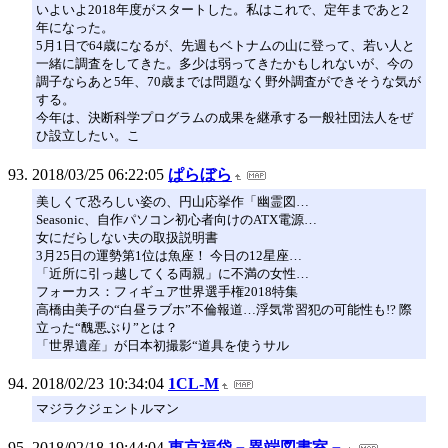
いよいよ2018年度がスタートした。私はこれで、定年まであと2
年になった。
5月1日で64歳になるが、先週もベトナムの山に登って、若い人と
一緒に調査をしてきた。多少は弱ってきたかもしれないが、今の
調子ならあと5年、70歳までは問題なく野外調査ができそうな気が
する。
今年は、決断科学プログラムの成果を継承する一般社団法人をぜ
ひ設立したい。こ
2018/03/25 06:22:05
ぱらぼら
美しくて恐ろしい姿の、円山応挙作「幽霊図…
Seasonic、自作パソコン初心者向けのATX電源…
女にだらしない夫の取扱説明書
3月25日の運勢第1位は魚座！ 今日の12星座…
「近所に引っ越してくる両親」に不満の女性…
フォーカス：フィギュア世界選手権2018特集
高橋由美子の“白昼ラブホ”不倫報道…浮気常習犯の可能性も!? 際
立った“醜悪ぶり”とは？
「世界遺産」が日本初撮影“道具を使うサル
2018/02/23 10:34:04
1CL-M
マジラクジェントルマン
2018/02/18 19:44:04
東京福袋－異端図書室－