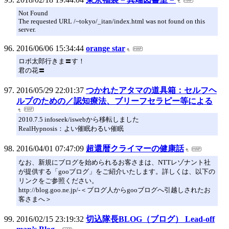
Not Found
The requested URL /~tokyo/_itan/index.html was not found on this
server.
2016/06/06 15:34:44
orange star
ロボ太郎行きま〓す！
君の花〓
2016/05/29 22:01:37
つかれたアタマの道具箱：セルフヘ
ルプのための／認知療法、ブリーフセラピー等による
2010.7.5 infoseek/iswebから移転しました
RealHypnosis：よい催眠わるい催眠
2016/04/01 07:47:09
超還暦クライマーの健康話
なお、新規にブログを始められるお客さまは、NTTレゾナント社
が提供する「gooブログ」をご紹介いたします。詳しくは、以下の
リンクをご参照ください。
http://blog.goo.ne.jp/-＜ブログ人からgooブログへ引越しされたお
客さまへ＞
2016/02/15 23:19:32
切込隊長BLOG（ブログ） Lead‐off