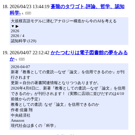
2026/04/23 13:44:19
蒼龍のタワゴト-評論、哲学、認知
科学-
大規模言語モデルに潜むアナロジー構造から今のAIを考える
▼ ▶
2026
2026 / 4
認知科学 (129)
2026/04/07 22:12:42
かたつむりは電子図書館の夢をみる
か
2026-04-07
新著『教養としての査読―なぜ「論文」を信用できるのか』が刊
行されます
更新＝自分の著書関連情報となりつつありますが。
2026年4月8日に、新著『教養としての査読―なぜ「論文」を信用
できるのか』が刊行されます！（実際に店頭に並びだすのは4/10
前後からの予定）
教養としての査読: なぜ「論文」を信用できるのか
作者:佐藤 翔
中央経済社
Amazon
現代社会は多くの「科学」