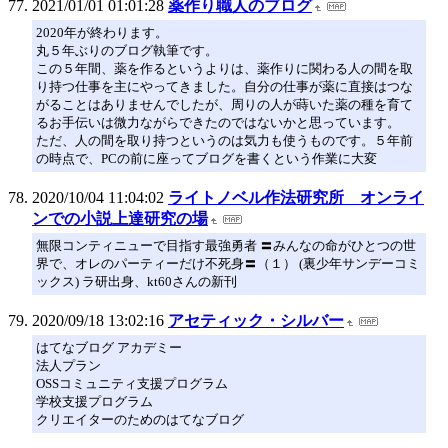
2021/01/01 01:01:28
薬作り職人のブログ
2020年が終わります。
丸５年ぶりのブログ執筆です。
この５年間、薬を作るというよりは、薬作りに関わる人の間を取
り持つ仕事を主にやってきました。自分の仕事が薬に直接はつな
がることはありませんでしたが、周りの人が蒔いた薬の種を育て
るお手伝いは微力ながらできたのではないかと思っています。
ただ、人の間を取り持つというのは気力も使うものです。５年前
の時点で、PCの前に座ってブログを書くという作業に大変
2020/10/04 11:04:02
ライトノベル作法研究所 オンライ
ンでの小説上達研究の場
無限コンティニューで目指す最強勇者 〓みんなの命がひとつの世
界で、オレのパーティーだけ不死身〓（１） (裏少年サンデーコミ
ックス) ラ研出身、kt60さんの新刊
2020/09/18 13:02:16
アセティック・シルバー
はてなブログ アカデミー
法人プラン
OSSコミュニティ支援プログラム
学校支援プログラム
クリエイターのためのはてなブログ