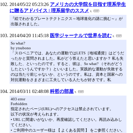
2014/05/22 05:23:26
アメリカの大学院を目指す理系学生
に贈るアドバイス | 理系留学のススメ
『絵でわかるプレートテクトニクス～地球進化の謎に挑む～』が
出版されました。
2014/04/20 11:45:18
医学ジャーナルで世界を読む
So what?
by ytsubono
「スロベニアでは、あなたの運動ではLETS［地域通貨］はどうだ
ったかと質問されました。私がどう答えたと思いますか？ 私も失
敗した、といったのです。すると、彼は、So what? （それがどう
したというんですか？）といいました。実践的な運動が失敗する
のは当たり前じゃないか、というのです。私は、資本と国家への
対抗運動をさまざまに工夫している人たちが好きです。私
2014/03/11 02:48:08
科哲の部屋
403 error
Forbidden
指定されたページ(URL)へのアクセスは禁止されています。
以下の状況が考えられます。
• URL に間違いがないか、再度確認してください。再読み込みし
てください。
• ご利用中のユーザー様は 【 よくある質問 】 をご参照ください。