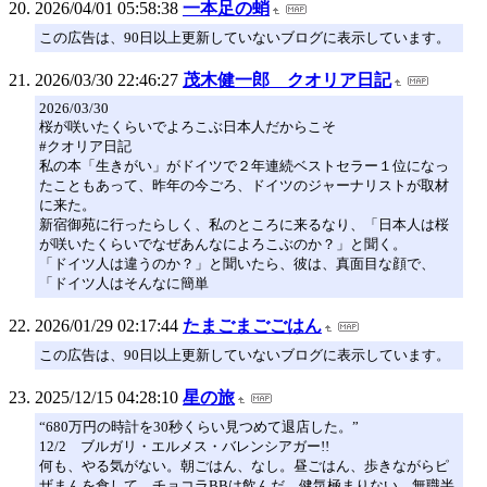
2026/04/01 05:58:38
一本足の蛸
この広告は、90日以上更新していないブログに表示しています。
2026/03/30 22:46:27
茂木健一郎 クオリア日記
2026/03/30
桜が咲いたくらいでよろこぶ日本人だからこそ
#クオリア日記
私の本「生きがい」がドイツで２年連続ベストセラー１位になっ
たこともあって、昨年の今ごろ、ドイツのジャーナリストが取材
に来た。
新宿御苑に行ったらしく、私のところに来るなり、「日本人は桜
が咲いたくらいでなぜあんなによろこぶのか？」と聞く。
「ドイツ人は違うのか？」と聞いたら、彼は、真面目な顔で、
「ドイツ人はそんなに簡単
2026/01/29 02:17:44
たまごまごごはん
この広告は、90日以上更新していないブログに表示しています。
2025/12/15 04:28:10
星の旅
“680万円の時計を30秒くらい見つめて退店した。”
12/2 ブルガリ・エルメス・バレンシアガー!!
何も、やる気がない。朝ごはん、なし。昼ごはん、歩きながらピ
ザまんを食して、チョコラBBは飲んだ。健気極まりない。無職半