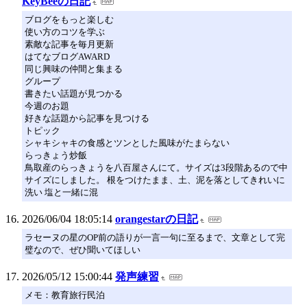
KeyBeeの日記
ブログをもっと楽しむ
使い方のコツを学ぶ
素敵な記事を毎月更新
はてなブログAWARD
同じ興味の仲間と集まる
グループ
書きたい話題が見つかる
今週のお題
好きな話題から記事を見つける
トピック
シャキシャキの食感とツンとした風味がたまらない
らっきょう炒飯
鳥取産のらっきょうを八百屋さんにて。サイズは3段階あるので中
サイズにしました。 根をつけたまま、土、泥を落としてきれいに
洗い 塩と一緒に混
2026/06/04 18:05:14
orangestarの日記
ラセーヌの星のOP前の語りが一言一句に至るまで、文章として完
璧なので、ぜひ聞いてほしい
2026/05/12 15:00:44
発声練習
メモ：教育旅行民泊