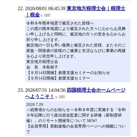
2026/08/01 06:45:39
東京地方税理士会｜税理士
｜税金
令和８年熊本地震で被災された皆様へ
この度の熊本地震により被災された方々に心からお見舞
い申し上げると同時に、被災地の方々の安全を心からお
祈り申し上げます。
被災地の一日も早い復興と被災された皆様、またそのご
家族・関係者の皆様のご健康と生活ならびに事業の再建
を心より祈念申し上げます。
東京地方税理士会
会 長 木島裕子
【９月14日開催】創業支援セミナーのお知らせ
【９月14日開催】創業支援セミナー
2026/07/31 14:04:56
四国税理士会ホームページ
へようこそ！
2026.7.29
＜総務省からのお知らせ＞令和８年度に実施する「令和
９年以降に行う政治資金監査に関する研修（新制度研
修）」のリモート開催等について NEW!
【会員専用】異動速報の会員専用ページへの掲載につい
て