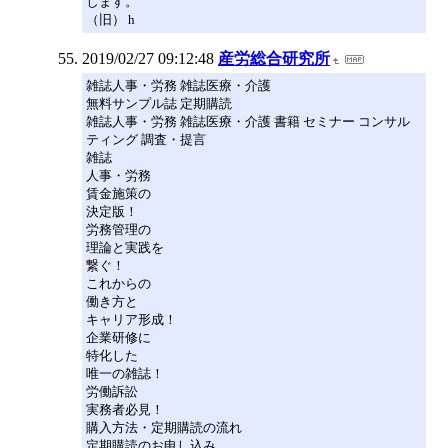
します。
（旧） h
2019/02/27 09:12:48
産労総合研究所
雑誌人事・労務 雑誌医療・介護
無料サンプル誌 定期購読
雑誌人事・労務 雑誌医療・介護 書籍 セミナー コンサル
ティング 調査・提言
雑誌
人事・労務
賃金施策の
決定版！
労務管理の
理論と実践を
繋ぐ！
これからの
働き方と
キャリア形成！
企業研修に
特化した
唯一の雑誌！
労働訴訟
実務者必見！
購入方法・定期購読の流れ
定期購読のお申し込み