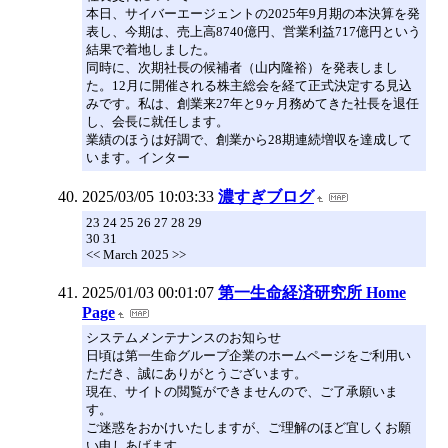
本日、サイバーエージェントの2025年9月期の本決算を発
表し、今期は、売上高8740億円、営業利益717億円という
結果で着地しました。
同時に、次期社長の候補者（山内隆裕）を発表しまし
た。12月に開催される株主総会を経て正式決定する見込
みです。私は、創業来27年と9ヶ月務めてきた社長を退任
し、会長に就任します。
業績のほうは好調で、創業から28期連続増収を達成して
います。インター
2025/03/05 10:03:33
濃すぎブログ
23 24 25 26 27 28 29
30 31
<< March 2025 >>
2025/01/03 00:01:07
第一生命経済研究所 Home
Page
システムメンテナンスのお知らせ
日頃は第一生命グループ企業のホームページをご利用い
ただき、誠にありがとうございます。
現在、サイトの閲覧ができませんので、ご了承願いま
す。
ご迷惑をおかけいたしますが、ご理解のほど宜しくお願
い申しあげます。