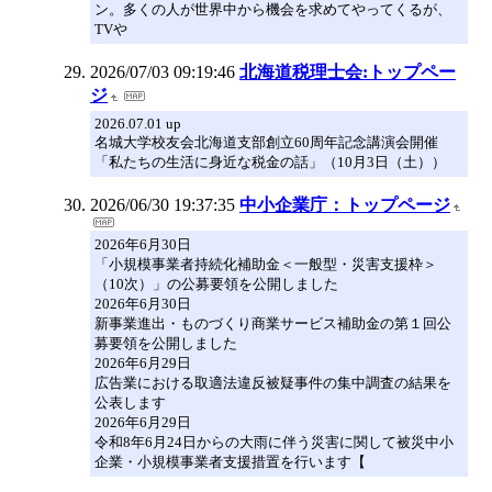
ン。多くの人が世界中から機会を求めてやってくるが、
TVや
2026/07/03 09:19:46
北海道税理士会:トップペー
ジ
2026.07.01 up
名城大学校友会北海道支部創立60周年記念講演会開催
「私たちの生活に身近な税金の話」（10月3日（土））
2026/06/30 19:37:35
中小企業庁：トップページ
2026年6月30日
「小規模事業者持続化補助金＜一般型・災害支援枠＞
（10次）」の公募要領を公開しました
2026年6月30日
新事業進出・ものづくり商業サービス補助金の第１回公
募要領を公開しました
2026年6月29日
広告業における取適法違反被疑事件の集中調査の結果を
公表します
2026年6月29日
令和8年6月24日からの大雨に伴う災害に関して被災中小
企業・小規模事業者支援措置を行います【