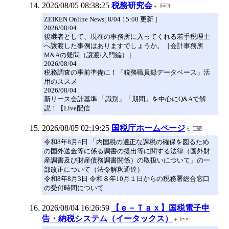
2026/08/05 08:38:25
税務研究会
ZEIKEN Online News[ 8/04 15:00 更新 ]
2026/08/04
後継者として、現在の事務所に入ってくれる若手税理士
へ譲渡した事例はありますでしょうか。［会計事務所
M&Aの疑問（譲渡/入門編）］
2026/08/04
税務調査の事前準備に！「税務職員録データベース」活
用のススメ
2026/08/04
新リース会計基準 「識別」「期間」を中心にQ&Aで解
説！【Live配信
2026/08/05 02:19:25
国税庁ホームページ
令和8年8月4日 「内国税の適正な課税の確保を図るため
の国外送金等に係る調書の提出等に関する法律（国外財
産調書及び財産債務調書関係）の取扱いについて」の一
部改正について（法令解釈通達）
令和8年8月3日 令和８年10月１日からの税務署総合窓口
の受付時間について
2026/08/04 16:26:59
【ｅ－Ｔａｘ】国税電子申
告・納税システム（イータックス）