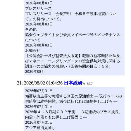
2026年08月03日
プレスリリース
プレスリリース「会長声明「令和８年熊本地震につい
て」の発出について」
2026年08月03日
その他
協会ウェブサイト及び会員マイページ等のメンテナンス
について
2026年08月03日
お知らせ
【公認会計士及び監査法人限定】犯罪収益移転防止法及
びマネー・ローンダリング・テロ資金供与対策に関する
調査へのご協力のお願い（回答時間の目安：５分）
2026年08月
2026/08/02 01:04:36
日本総研
2026年07月31日
備蓄放出主導で急増する米国の原油輸出 ― 現行ペースの
供給増は維持困難、減少に転じれば価格押し上げも ―
2026年07月31日
2026年４～６月期ＧＤＰ予測 ― ３期連続のプラス成長、
内需・外需ともに押し上げ要因に ―
2026年07月31日
アジア経済見通し