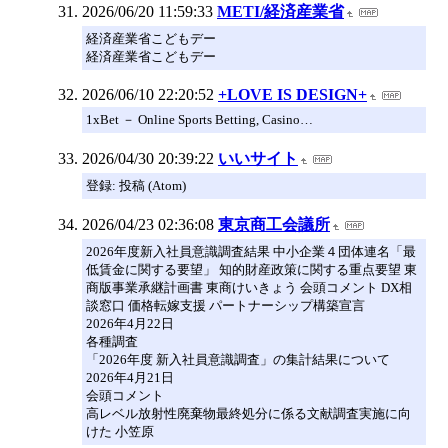
2026/06/20 11:59:33
METI/経済産業省
経済産業省こどもデー
経済産業省こどもデー
2026/06/10 22:20:52
+LOVE IS DESIGN+
1xBet － Online Sports Betting, Casino…
2026/04/30 20:39:22
いいサイト
登録: 投稿 (Atom)
2026/04/23 02:36:08
東京商工会議所
2026年度新入社員意識調査結果 中小企業４団体連名「最
低賃金に関する要望」 知的財産政策に関する重点要望 東
商版事業承継計画書 東商けいきょう 会頭コメント DX相
談窓口 価格転嫁支援 パートナーシップ構築宣言
2026年4月22日
各種調査
「2026年度 新入社員意識調査」の集計結果について
2026年4月21日
会頭コメント
高レベル放射性廃棄物最終処分に係る文献調査実施に向
けた 小笠原