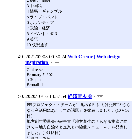
2 病気・闘病
3 中国語
4 競馬・ギャンブル
5 ライブ・バンド
6 ボランティア
7 政治・経済
8 イベント・祭り
9 英語
10 仮想通貨
2021/02/08 06:30:24
Web Creme | Web design
inspiration
Omkretsen
February 7, 2021
5:30 pm
Permalink
2020/10/16 18:37:54
経済同友会
PFIプロジェクト・チームが「地方創生に向けたPFIのさら
なる利活用にあたっての課題」を発表しました。(10月16
日）
地方創生委員会が報告書「地方創生のさらなる推進に向
けて～地方自治体と企業との協働メニュー～」を発表し
ました。(10月8日）
詳細はこちら