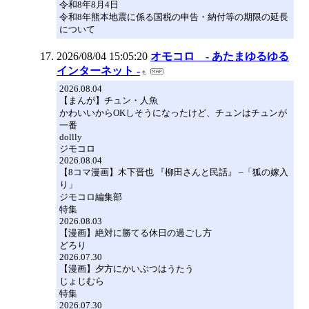
令和8年8月4日
令和8年熊本地震に係る国税の申告・納付等の期限の延長
について
2026/08/04 15:05:20
オモコロ - あたまゆるゆる
インターネット -
2026.08.04
【まんが】チュン・人魚
かわいいからOKしそうになったけど、チュンはチュンが
一番
dollly
ジモコロ
2026.08.04
【8コマ漫画】木下晋也 『柳田さんと民話』 –「狐の嫁入
り」
ジモコロ編集部
特集
2026.08.03
【漫画】絶対に勝てる休日の過ごし方
どろり
2026.07.30
【漫画】夕方にかいぶつはうたう
じょじむら
特集
2026.07.30