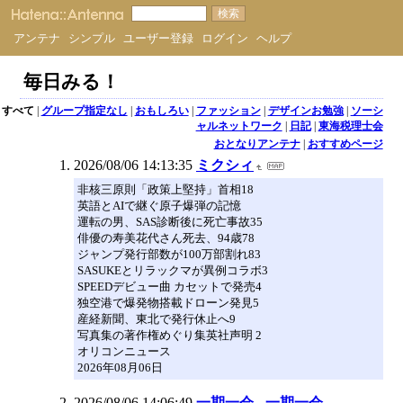
アンテナ
シンプル
ユーザー登録
ログイン
ヘルプ
毎日みる！
すべて
|
グループ指定なし
|
おもしろい
|
ファッション
|
デザインお勉強
|
ソーシ
ャルネットワーク
|
日記
|
東海税理士会
おとなりアンテナ
|
おすすめページ
2026/08/06 14:13:35
ミクシィ
非核三原則「政策上堅持」首相18
英語とAIで継ぐ原子爆弾の記憶
運転の男、SAS診断後に死亡事故35
俳優の寿美花代さん死去、94歳78
ジャンプ発行部数が100万部割れ83
SASUKEとリラックマが異例コラボ3
SPEEDデビュー曲 カセットで発売4
独空港で爆発物搭載ドローン発見5
産経新聞、東北で発行休止へ9
写真集の著作権めぐり集英社声明 2
オリコンニュース
2026年08月06日
2026/08/06 14:06:49
一期一会 - 一期一会