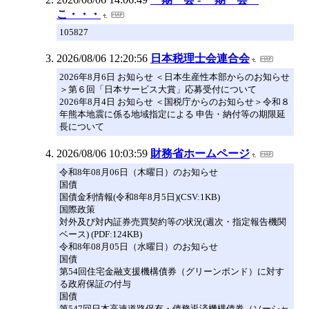
こ・・・
105827
2026/08/06 12:20:56
日本税理士会連合会
2026年8月6日 お知らせ ＜日本生産性本部からのお知らせ
＞第６回「日本サービス大賞」応募受付について
2026年8月4日 お知らせ ＜国税庁からのお知らせ＞令和８
年熊本地震に係る地域指定による 申告・納付等の期限延
長について
2026/08/06 10:03:59
財務省ホームページ
令和8年08月06日（木曜日）のお知らせ
国債
国債金利情報(令和8年8月5日)(CSV:1KB)
国際政策
対外及び対内証券売買契約等の状況(週次・指定報告機関
ベース) (PDF:124KB)
令和8年08月05日（水曜日）のお知らせ
国債
第54回住宅金融支援機構債券（グリーンボンド）に対す
る政府保証の付与
国債
第547回日本高速道路保有・債務返済機構債券（ソーシャ