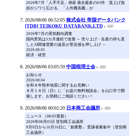
2026年7月「人手不足」倒産 過去最多の63件 賃上げ負
担がジワリ広がる、「人件費高騰」が
2026/08/06 06:52:05
株式会社 帝国データバンク
[TDB] TEIKOKU DATABANK.LTD
2026年7月の景気動向調査
国内景気は3カ月連続で改善 ～ 売り上げ・生産の持ち直
しとAI関連需要の波及が景況感を押し上げ ～
2026.08.05
経済・経営
2026/08/06 03:05:59
中国税理士会
お知らせ
2026.08.04
令和８年熊本地震に関するお見舞い
８月１６日（日）に「お盆の無料相談会」を山口市で開
催します。お気軽にご相談ください！
2026/08/06 00:02:20
日本商工会議所
ニュース （08/05更新）
2026年08月05日 登別商工会議所
9月9日から10月16日に「創業塾」 受講者募集中（登別商
工会議所）