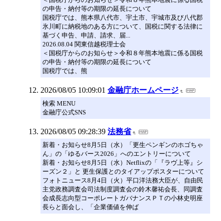
の申告・納付等の期限の延長について
国税庁では、熊本県八代市、宇土市、宇城市及び八代郡
氷川町に納税地のある方について、国税に関する法律に
基づく申告、申請、請求、届...
2026.08.04 関東信越税理士会
＜国税庁からのお知らせ＞令和８年熊本地震に係る国税
の申告・納付等の期限の延長について
国税庁では、熊
2026/08/05 10:09:01
金融庁ホームページ
検索 MENU
金融庁公式SNS
2026/08/05 09:28:39
法務省
新着・お知らせ8月5日（水）「更生ペンギンのホゴちゃ
ん」の「ゆるバース2026」へのエントリーについて
新着・お知らせ8月5日（水）Netflixの「『ラヴ上等』シ
ーズン２」と 更生保護とのタイアップポスターについて
フォトニュース8月4日（火）平口洋法務大臣が、自由民
主党政務調査会司法制度調査会の鈴木馨祐会長、同調査
会成長志向型コーポレートガバナンスＰＴの小林史明座
長らと面会し、「企業価値を伸ば