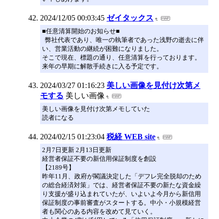
2024/12/05 00:03:45
ゼイタックス
■任意清算開始のお知らせ■
弊社代表であり、唯一の執筆者であった浅野の逝去に伴
い、営業活動の継続が困難になりました。
そこで現在、標題の通り、任意清算を行っております。
来年の早期に解散手続きに入る予定です。
2024/03/27 01:16:23
美しい画像を見付け次第メ
モする
美しい画像
美しい画像を見付け次第メモしていた
読者になる
2024/02/15 01:23:04
税経 WEB site
2月7日更新 2月13日更新
経営者保証不要の新信用保証制度を創設
【2189号】
昨年11月、政府が閣議決定した「デフレ完全脱却のため
の総合経済対策」では、経営者保証不要の新たな資金繰
り支援が盛り込まれていたが、いよいよ今月から新信用
保証制度の事前審査がスタートする。中小・小規模経営
者も関心のある内容を改めて見ていく。