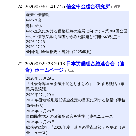
2026/07/30 14:07:56
信金中金総合研究所
産業企業情報
中小企業
篠田 雄大
中小企業における価格転嫁の進展に向けて－第204回全国
中小企業景気動向調査からみた課題と打開への視点－
2026.07.28
2026.07.29
全国信用金庫概況・統計（2025年度）
2026/07/29 23:29:13
日本労働組合総連合会（連
合）ホームページ
2026年07月29日
「社会保障国民会議中間とりまとめ」に対する談話（事
務局長談話）
2026年07月29日
2026年度地域別最低賃金改定の目安に関する談話（事務
局長談話）
2026年07月28日
自由民主党との政策懇談会を実施（連合ニュース）
2026年07月28日
総務省に対し「2026年度 連合の重点政策」を要請（連
合ニュース）