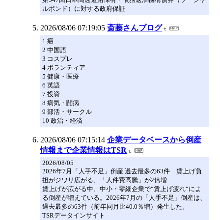
ルボンド）に対する政府保証
2026/08/06 07:19:05
斎藤さんブログ
1 癌
2 中国語
3 コスプレ
4 ボランティア
5 健康・医療
6 英語
7 投資
8 病気・闘病
9 部活・サークル
10 政治・経済
2026/08/06 07:15:14
企業データベースから倒産
情報まで企業情報はTSR
2026/08/05
2026年7月「人手不足」倒産 過去最多の63件 賃上げ負
担がジワリ広がる、「人件費高騰」が2倍増
賃上げが広がる中、中小・零細企業で“賃上げ疲れ“によ
る倒産が増えている。2026年7月の「人手不足」倒産は、
過去最多の63件（前年同月比40.0％増）発生した。
TSRデータインサイト